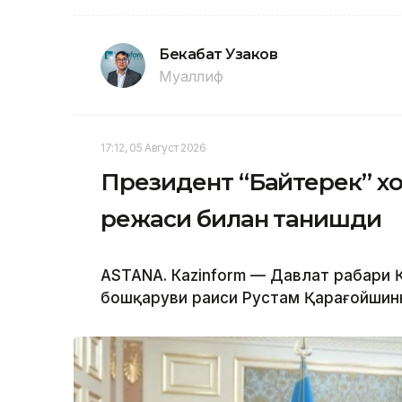
Бекабат Узаков
Муаллиф
17:12, 05 Август 2026
Президент “Байтерек” 
режаси билан танишди
ASTANА. Каzinform — Давлат раҳбари
бошқаруви раиси Рустам Қарағойшинни