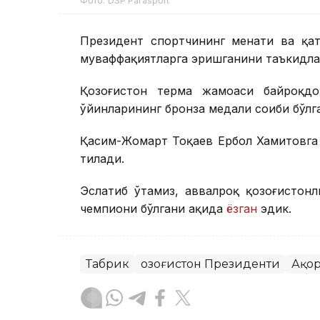
Фото: DSP Parasport
Президент спортчининг меҳнати ва қа
муваффақиятларга эришганини таъкидлад
Қозоғистон терма жамоаси байроқдо
ўйинларининг бронза медали соҳиби бўлг
Қасим-Жомарт Тоқаев Ербол Хамитовга ё
тилади.
Эслатиб ўтамиз, аввалроқ қозоғистон
чемпиони бўлгани ҳақида
ёзган
эдик.
Табрик
Қозоғистон Президенти
Ақо