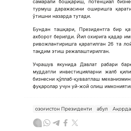
самарали бошқариш, потенциал бизне
турмуш даражасини оширишга қарати
ўтишни назарда тутади.
Бундан ташқари, Президентга бир қат
ахборот берилди. Йил охирига қадар и
ривожлантиришга қаратилган 26 та ло
тақдим этиш режалаштирилган.
Учрашув якунида Давлат раҳбари ба
муддатли инвестицияларни жалб қили
бизнесни қўллаб-қувватлаш механизмин
фуқаролар учун уй-жой олиш имкониятин
Қозоғистон Президенти
Қабул
Ақорда