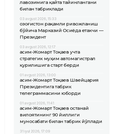
лавозимига қайта тайинлангани
билан табриклади
03 avgust 2026, 15:33
Қозоғистон рақамли ривожланиш
бўйича Марказий Осиёда етакчи —
Президент
03 avgust 2026, 12:17
Қасим-Жомарт Тоқаев учта
стратегик муҳим автомагистрал
қурилишига старт берди
01 avgust 2026, 13:00
Қасим-Жомарт Тоқаев Швейцария
Президентига табрик
телеграммасини юборди
01 avgust 2026, 11:41
Қасим-Жомарт Тоқаев Қостанай
вилоятининг 90 йиллиги
муносабати билан табрик йўллади
31 iyul 2026, 17:09