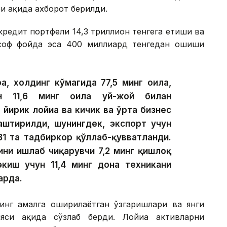
 ҳақида ахборот берилди.
редит портфели 14,3 триллион тенгега етиши ва
 соф фойда эса 400 миллиард тенгедан ошиши
а, холдинг кўмагида 77,5 минг оила,
ан 11,6 минг оила уй-жой билан
 йирик лойиҳа ва кичик ва ўрта бизнес
лаштирилди, шунингдек, экспорт учун
31 та тадбиркор қўллаб-қувватланди.
ини ишлаб чиқарувчи 7,2 минг қишлоқ
экиш учун 11,4 минг дона техникани
арда.
инг амалга оширилаётган ўзгаришлари ва янги
си ҳақида сўзлаб берди. Лойиҳа активларни