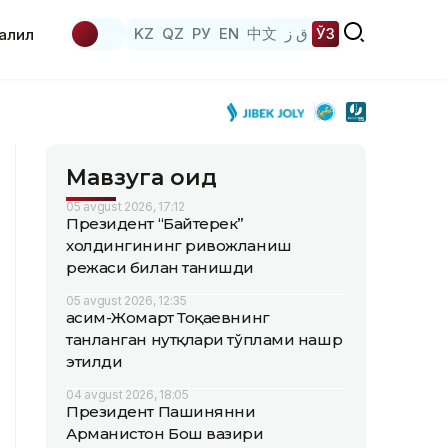
KZ
QZ
РУ
EN
中文
ق ز
ЎЗ
аҳлил
Мавзуга оид
05 avgust 2026, 17:12
Президент “Байтерек”
холдингининг ривожланиш
режаси билан танишди
05 avgust 2026, 12:35
Қасим-Жомарт Тоқаевнинг
танланган нутқлари тўплами нашр
этилди
04 avgust 2026, 18:05
Президент Пашинянни
Арманистон Бош вазири