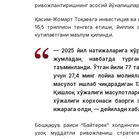
ривожлантиришнинг асосий йўналишлари
Қасим-Жомарт Тоқаевга инвестиция ва к
16,5 триллион тенгега етиши, йиллик
кутилаётгани маълум қилинди.
— 2025 йил натижаларига кўр
жумладан, навбатда тург
таъминланди. Ўтган йили 77 та
учун 27,4 минг лойиҳа молия
маҳсулот ишлаб чиқарадиган 1
Қишлоқ хўжалиги маҳсулотлар
хўжалиги корхонаси баҳорги 
ижарага олди, — дейилади хаб
Бошқарув раиси “Байтерек” холдингин
узоқ муддатли ривожланиш стратегия