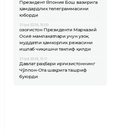
Президент Япония Бош вазирига
ҳамдардлик телеграммасини
юборди
31 iyul 2026, 15:00
Қозоғистон Президенти Марказий
Осиё мамлакатлари учун узоқ
муддатли ҳамкорлик режасини
ишлаб чиқишни таклиф қилди
31 iyul 2026, 12:11
Давлат раҳбари Қирғизистоннинг
Чўлпон-Ота шаҳрига ташриф
буюрди