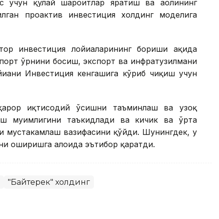
с учун қулай шароитлар яратиш ва аҳолининг
лган проактив инвестиция холдинг моделига
ор инвестиция лойиҳаларининг бориши ҳақида
мпорт ўрнини босиш, экспорт ва инфратузилмани
йиҳани Инвестиция кенгашига кўриб чиқиш учун
рқарор иқтисодий ўсишни таъминлаш ва узоқ
ш муҳимлигини таъкидлади ва кичик ва ўрта
и мустаҳкамлаш вазифасини қўйди. Шунингдек, у
и оширишга алоҳида эътибор қаратди.
"Байтерек" холдинг