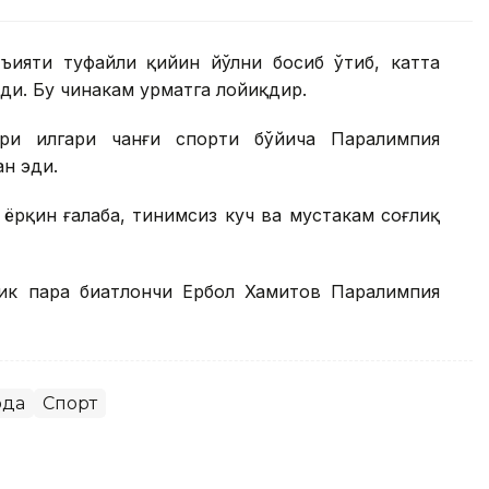
тъияти туфайли қийин йўлни босиб ўтиб, катта
и. Бу чинакам ҳурматга лойиқдир.
ри илгари чанғи спорти бўйича Паралимпия
ан эди.
рқин ғалаба, тинимсиз куч ва мустаҳкам соғлиқ
лик пара биатлончи Ербол Хамитов Паралимпия
рда
Спорт