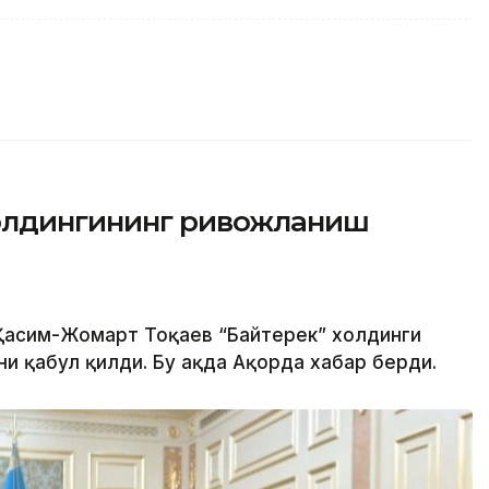
холдингининг ривожланиш
 Қасим-Жомарт Тоқаев “Байтерек” холдинги
 қабул қилди. Бу ҳақда Ақорда хабар берди.