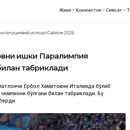
Жаҳон
Қозоғистон
Сиёсат
Т
нституциявий ислоҳот
Сайлов-2026
вни қишки Паралимпия
билан табриклади
биатлончи Ербол Хамитовни Италияда бўлиб
 чемпиони бўлгани билан табриклади. Бу
берди.