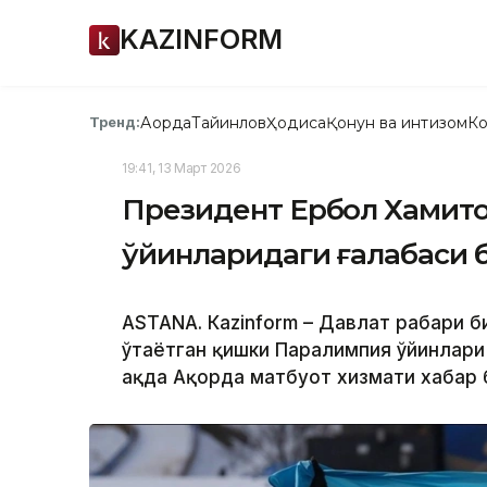
KAZINFORM
Ақорда
Тайинлов
Ҳодиса
Қонун ва интизом
Ко
Тренд:
19:41, 13 Март 2026
Президент Ербол Хамито
ўйинларидаги ғалабаси 
ASTANА. Кazinform – Давлат раҳбари 
ўтаётган қишки Паралимпия ўйинлари
ҳақда Ақорда матбуот хизмати хабар 