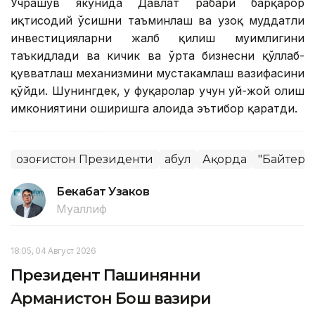
Учрашув якунида Давлат раҳбари барқарор
иқтисодий ўсишни таъминлаш ва узоқ муддатли
инвестицияларни жалб қилиш муҳимлигини
таъкидлади ва кичик ва ўрта бизнесни қўллаб-
қувватлаш механизмини мустаҳкамлаш вазифасини
қўйди. Шунингдек, у фуқаролар учун уй-жой олиш
имкониятини оширишга алоҳида эътибор қаратди.
Қозоғистон Президенти
Қабул
Ақорда
"Байтере
Бекабат Узаков
Муаллиф
18:05, 04 Август 2026
Президент Пашинянни
Арманистон Бош вазири