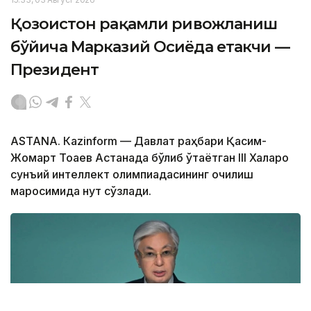
Қозоғистон рақамли ривожланиш
бўйича Марказий Осиёда етакчи —
Президент
ASTANА. Кazinform — Давлат раҳбари Қасим-
Жомарт Тоқаев Астанада бўлиб ўтаётган III Халқаро
сунъий интеллект олимпиадасининг очилиш
маросимида нутқ сўзлади.