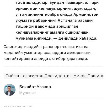
тасдиқладилар. Бундан ташқари, илгари
эришилган келишувларнинг, жумладан,
ўтган йилнинг ноябрь ойида Арманистон
ҳукумати раҳбарининг Астанага расмий
ташрифи давомида эришилган
келишувларнинг амалга оширилиши
муҳокама қилинди, — дейилади хабарда.
Савдо-иқтисодий, транспорт-логистика ва
маданий-гуманитар соҳалардаги ҳамкорликни
кенгайтиришга алоҳида эътибор қаратилди.
Сиёсат
Қозоғистон Президенти
Никол Пашинян
Бекабат Узаков
Муаллиф
15:33, 03 Август 2026