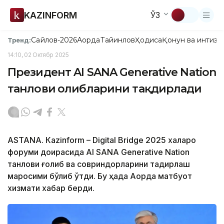
KAZINFORM
ЎЗ
Сайлов-2026
Ақорда
Тайинлов
Ҳодиса
Қонун ва интизо
Тренд:
14:10, 02 Октябр 2025
Президент AI SANA Generative Nation
танлови ғолибларини тақдирлади
ASTANА. Кazinform – Digital Bridge 2025 халқаро
форуми доирасида AI SANA Generative Nation
танлови ғолиб ва ​​совриндорларини тақдирлаш
маросими бўлиб ўтди. Бу ҳақда Ақорда матбуот
хизмати хабар берди.