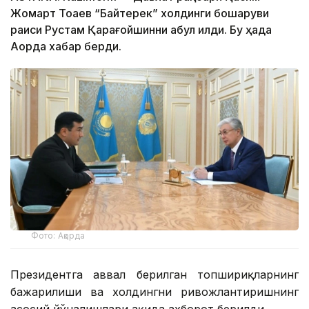
Жомарт Тоқаев “Байтерек” холдинги бошқаруви
раиси Рустам Қарағойшинни қабул қилди. Бу ҳақда
Ақорда хабар берди.
Фото: Ақорда
Президентга аввал берилган топшириқларнинг
бажарилиши ва холдингни ривожлантиришнинг
асосий йўналишлари ҳақида ахборот берилди.