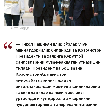
Фото: Ақорда
— Никол Пашинян илиқ сўзлар учун
миннатдорчилик билдирди ва Қозоғистон
Президенти ва халқига Қурултой
сайловларини муваффақиятли ўтказишни
тилади. Президент ва Бош вазир
Қозоғистон-Арманистон
муносабатларининг жадал
ривожланишидан мамнун эканликларини
таъкидладилар ва икки мамлакат
ўртасидаги кўп қиррали ҳамкорликни
чуқурлаштиришга тайёр эканликларини