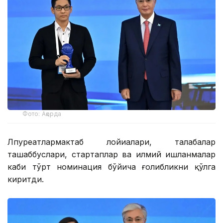
Фото: Ақорда
Лпуреатлармактаб лойиҳалари, талабалар
ташаббуслари, стартаплар ва илмий ишланмалар
каби тўрт номинация бўйича ғолибликни қўлга
киритди.