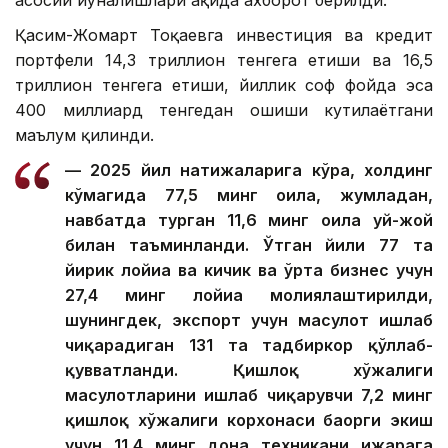
Қасим-Жомарт Тоқаевга инвестиция ва кредит
портфели 14,3 триллион тенгега етиши ва 16,5
триллион тенгега етиши, йиллик соф фойда эса
400 миллиард тенгедан ошиши кутилаётгани
маълум қилинди.
— 2025 йил натижаларига кўра, холдинг
кўмагида 77,5 минг оила, жумладан,
навбатда турган 11,6 минг оила уй-жой
билан таъминланди. Ўтган йили 77 та
йирик лойиҳа ва кичик ва ўрта бизнес учун
27,4 минг лойиҳа молиялаштирилди,
шунингдек, экспорт учун маҳсулот ишлаб
чиқарадиган 131 та тадбиркор қўллаб-
қувватланди. Қишлоқ хўжалиги
маҳсулотларини ишлаб чиқарувчи 7,2 минг
қишлоқ хўжалиги корхонаси баҳорги экиш
учун 11,4 минг дона техникани ижарага