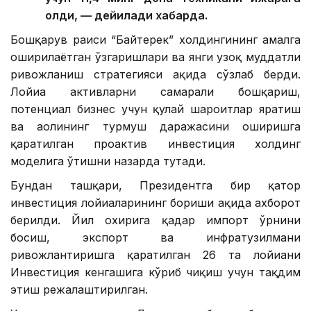
олди, — дейилади хабарда.
Бошқарув раиси “Байтерек” холдингининг амалга
оширилаётган ўзгаришлари ва янги узоқ муддатли
ривожланиш стратегияси ҳақида сўзлаб берди.
Лойиҳа активларни самарали бошқариш,
потенциал бизнес учун қулай шароитлар яратиш
ва аҳолининг турмуш даражасини оширишга
қаратилган проактив инвестиция холдинг
моделига ўтишни назарда тутади.
Бундан ташқари, Президентга бир қатор
инвестиция лойиҳаларининг бориши ҳақида ахборот
берилди. Йил охирига қадар импорт ўрнини
босиш, экспорт ва инфратузилмани
ривожлантиришга қаратилган 26 та лойиҳани
Инвестиция кенгашига кўриб чиқиш учун тақдим
этиш режалаштирилган.