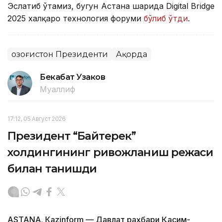
Эслатиб ўтамиз, бугун Астана шаҳрида Digital Bridge
2025 халқаро технология форуми
бўлиб ўтди
.
Қозоғистон Президенти
Ақорда
Бекабат Узаков
Муаллиф
17:12, 05 Август 2026
Президент “Байтерек”
холдингининг ривожланиш режаси
билан танишди
ASTANА. Каzinform — Давлат раҳбари Қасим-