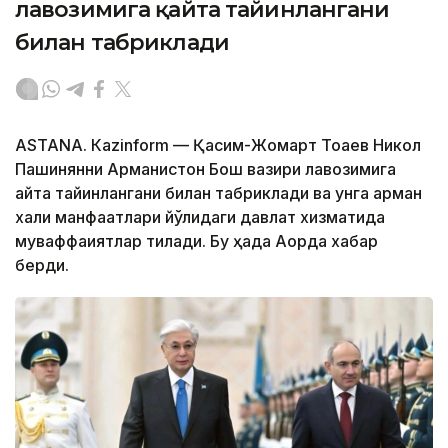
лавозимига қайта тайинлангани
билан табриклади
ASTANА. Кazinform — Қасим-Жомарт Тоқаев Никол
Пашинянни Арманистон Бош вазири лавозимига
қайта тайинлангани билан табриклади ва унга арман
халқи манфаатлари йўлидаги давлат хизматида
муваффақиятлар тилади. Бу ҳақда Ақорда хабар
берди.