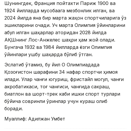
Шунингдек, Франция пойтахти Париж 1900 ва
1924 йилларда мусобақага мезбонлик қилган, ва
2024 йилда яна бир марта жаҳон спортчиларига ўз
эшикларини очади. Уч марта Олимпия ўйинларини
қабул қилган шаҳарлар қаторидан 2028 йилда
АҚШнинг Лос-Анжелес шаҳри ҳам жой олади.
Бунгача 1932 ва 1984 йилларда ёзги Олимпия
ўйинлари ушбу шаҳарда бўлиб ўтган.
Эслатиб ўтамиз, бу йил Оқ Олимпиадада
Қозоғистон шарафини 34 нафар спортчи ҳимоя
қилади. Улар чанғи югуриш, фристайл могул, чанғи
акробатикаси, тоғ чанғиси, чанғида сакраш,
биатлон ва шорт-трек каби қишки спорт турлари
бўйича совринли ўринлар учун кураш олиб
боради.
Муаллиф: Адилжан Умбет