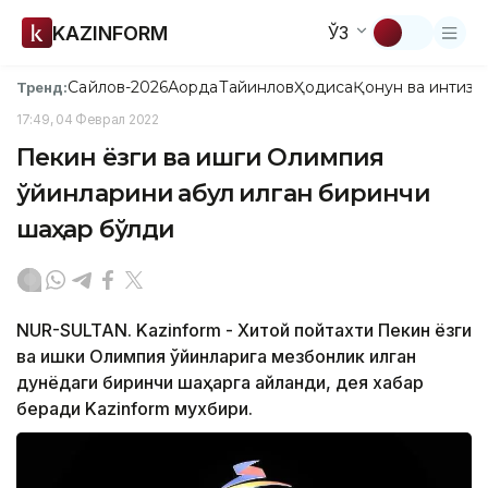
KAZINFORM
ЎЗ
Сайлов-2026
Ақорда
Тайинлов
Ҳодиса
Қонун ва интизо
Тренд:
17:49, 04 Феврал 2022
Пекин ёзги ва қишги Олимпия
ўйинларини қабул қилган биринчи
шаҳар бўлди
NUR-SULTAN. Kazinform - Хитой пойтахти Пекин ёзги
ва қишки Олимпия ўйинларига мезбонлик қилган
дунёдаги биринчи шаҳарга айланди, дея хабар
беради Kazinform мухбири.