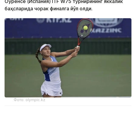
Оуренсе (Испания) ITF W75 турнирининг яккалик
баҳсларида чорак финалга йўл олди.
Фото: olympic.kz
Иккинчи босқичда қозоғистонлик теннисчи дунёда
272-ўринни эгаллаган ва ушбу турнирнинг 6-
ракеткаси, марокашлик Ясмин Каббажга қарши