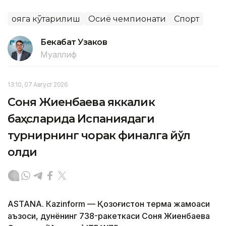
Қояга кўтарилиш
Осиё чемпионати
Спорт
Бекабат Узаков
Муаллиф
13:10, 07 Август 2026
Соня Жиенбаева яккалик
баҳсларида Испаниядаги
турнирнинг чорак финалга йўл
олди
ASTANА. Кazinform — Қозоғистон терма жамоаси
аъзоси, дунёнинг 738-ракеткаси Соня Жиенбаева