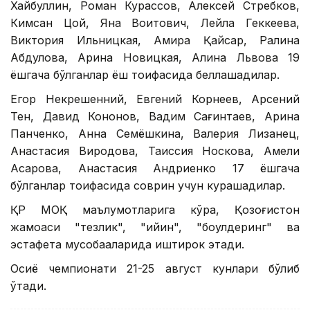
Хайбуллин, Роман Курассов, Алексей Стребков,
Кимсан Цой, Яна Воитович, Лейла Геккеева,
Виктория Ильницкая, Амира Қайсар, Ралина
Абдулова, Арина Новицкая, Алина Львова 19
ёшгача бўлганлар ёш тоифасида беллашадилар.
Егор Некрешенний, Евгений Корнеев, Арсений
Тен, Давид Кононов, Вадим Сағинтаев, Арина
Панченко, Анна Семёшкина, Валерия Лизанец,
Анастасия Виродова, Таиссия Носкова, Амели
Асқарова, Анастасия Андриенко 17 ёшгача
бўлганлар тоифасида соврин учун курашадилар.
ҚР МОҚ маълумотларига кўра, Қозоғистон
жамоаси "тезлик", "қийин", "боулдеринг" ва
эстафета мусобақаларида иштирок этади.
Осиё чемпионати 21-25 август кунлари бўлиб
ўтади.