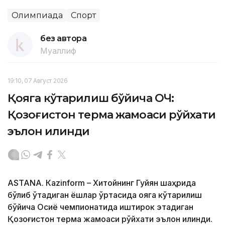
Олимпиада
Спорт
без автора
Муаллиф
19:10, 07 Август 2026
Қояга кўтарилиш бўйича ОЧ:
Қозоғистон терма жамоаси рўйхати
эълон қилинди
ASTANА. Кazinform – Хитойнинг Гуйян шаҳрида
бўлиб ўтадиган ёшлар ўртасида қояга кўтарилиш
бўйича Осиё чемпионатида иштирок этадиган
Қозоғистон терма жамоаси рўйхати эълон қилинди.