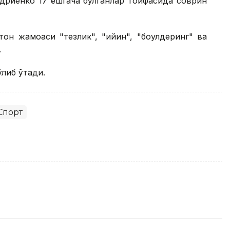
ндриенко 17 ёшгача бўлганлар тоифасида соврин
он жамоаси "тезлик", "қийин", "боулдеринг" ва
.
ўлиб ўтади.
Спорт