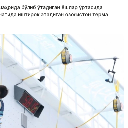
 шаҳрида бўлиб ўтадиган ёшлар ўртасида
натида иштирок этадиган Қозоғистон терма