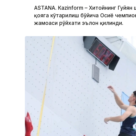
ASTANА. Кazinform – Хитойнинг Гуйян
қояга кўтарилиш бўйича Осиё чемпио
жамоаси рўйхати эълон қилинди.