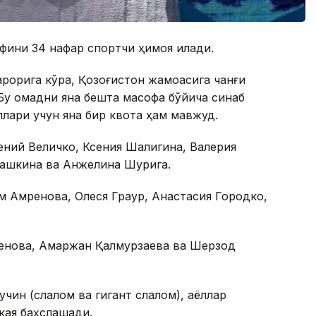
фини 34 нафар спортчи ҳимоя қилади.
қарорига кўра, Қозоғистон жамоасига чанғи
 Бу омадни яна бешта масофа бўйича синаб
лари учун яна бир квота ҳам мавжуд.
ений Величко, Ксения Шалигина, Валерия
ашкина ва Анжелина Шурига.
м Амренова, Олеся Граур, Анастасия Городко,
енова, Ақмаржан Қалмурзаева ва Шерзод
учин (слалом ва гигант слалом), аёллар
кая баҳслашади.