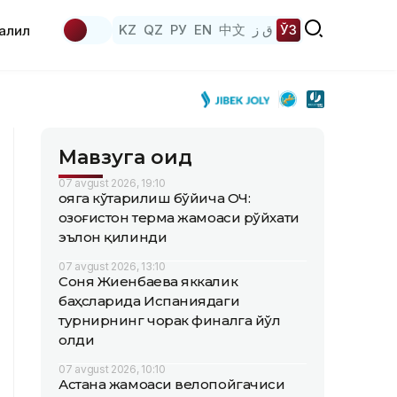
KZ
QZ
РУ
EN
中文
ق ز
ЎЗ
аҳлил
Мавзуга оид
07 avgust 2026, 19:10
Қояга кўтарилиш бўйича ОЧ:
Қозоғистон терма жамоаси рўйхати
эълон қилинди
07 avgust 2026, 13:10
Соня Жиенбаева яккалик
баҳсларида Испаниядаги
турнирнинг чорак финалга йўл
олди
07 avgust 2026, 10:10
Астана жамоаси велопойгачиси