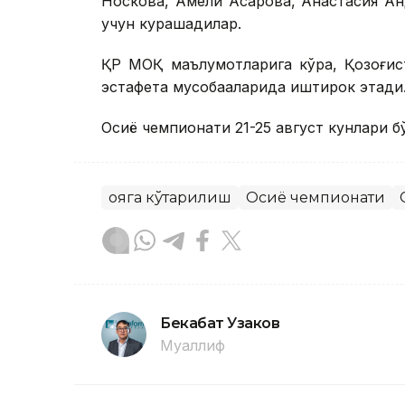
Носкова, Амели Асқарова, Анастасия А
учун курашадилар.
ҚР МОҚ маълумотларига кўра, Қозоғист
эстафета мусобақаларида иштирок этади
Осиё чемпионати 21-25 август кунлари б
Қояга кўтарилиш
Осиё чемпионати
Бекабат Узаков
Муаллиф