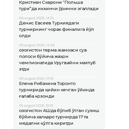
Кристиан Скарони “Польша
тури”да иккинчи ўринни эгаллади
06 avgust 2026, 14:10
Денис Евсеев Туркиядаги
турнирнинг чорак финалига йўл
олди
06 avgust 2026, 13:39
Қозоғистон терма жамоаси сув
полоси бўйича жаҳон
чемпионатида Уругвайни мағлуб
этди
06 avgust 2026, 12:10
Елена Рибакина Торонто
турнирида қийин кечган ўйинда
ғалаба қозонди
05 avgust 2026, 19:15
Қозоғистон АҚШда бўлиб ўтган сузиш
бўйича халқаро турнирда 17 та
медални қўлга киритди