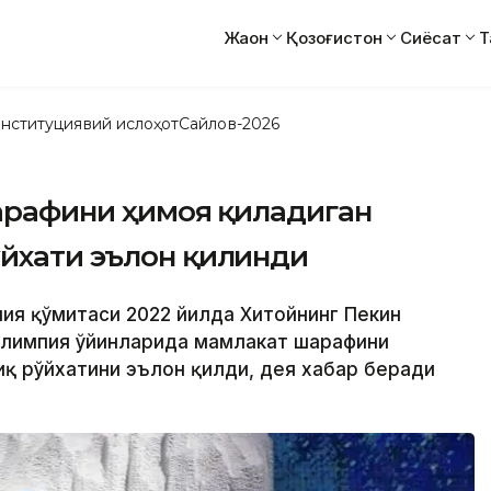
Жаҳон
Қозоғистон
Сиёсат
Т
нституциявий ислоҳот
Сайлов-2026
шарафини ҳимоя қиладиган
ўйхати эълон қилинди
пия қўмитаси 2022 йилда Хитойнинг Пекин
Олимпия ўйинларида мамлакат шарафини
иқ рўйхатини эълон қилди, дея хабар беради