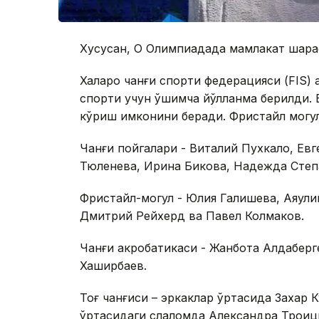
Хусусан, Оқ Олимпиадада мамлакат шара
Халқаро чанғи спорти федерацияси (FIS) 
спорти учун қўшимча йўлланма берилди.
кўриш имконини беради. Фристайл могул
Чанғи пойгалари - Виталий Пухкало, Евг
Тюленева, Ирина Бикова, Надежда Степ
Фристайл-могул - Юлия Галишева, Аяули
Дмитрий Рейхерд ва Павел Колмаков.
Чанғи акробатикаси - Жанбота Алдаберг
Хаширбаев.
Тоғ чанғиси – эркаклар ўртасида Захар К
ўртасидаги слаломда Александра Троиц