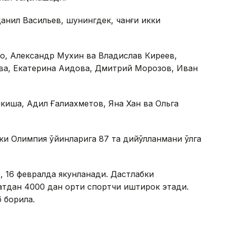
анил Васильев, шунингдек, чанғи икки
о, Александр Мухин ва Владислав Киреев,
а, Екатерина Аидова, Дмитрий Морозов, Иван
киша, Адил Ғалиахметов, Яна Хан ва Ольга
ки Олимпия ўйинларига 87 та дийўлланмани қўлга
 16 февралда якунланади. Дастлабки
атдан 4000 дан ортиқ спортчи иштирок этади.
 борила.