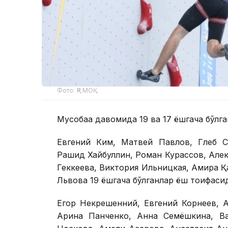
Фото: ҚР МОҚ
Мусобақа давомида 19 ва 17 ёшгача бўл
Евгений Ким, Матвей Павлов, Глеб С
Рашид Хайбуллин, Роман Курассов, Алек
Геккеева, Виктория Ильницкая, Амира Қ
Львова 19 ёшгача бўлганлар ёш тоифаси
Егор Некрешенний, Евгений Корнеев, 
Арина Панченко, Анна Семёшкина, Ва