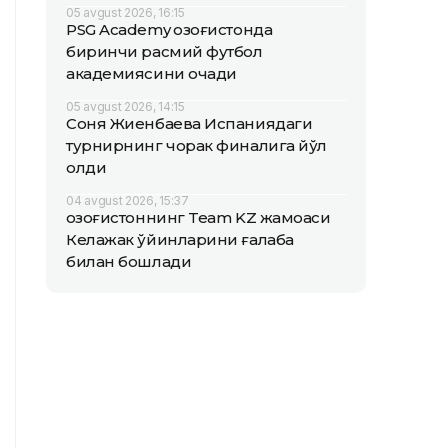
05 avgust 2026, 16:15
PSG Academy Қозоғистонда
биринчи расмий футбол
академиясини очади
05 avgust 2026, 14:15
Соня Жиенбаева Испаниядаги
турнирнинг чорак финалига йўл
олди
04 avgust 2026, 15:37
Қозоғистоннинг Team KZ жамоаси
Келажак ўйинларини ғалаба
билан бошлади