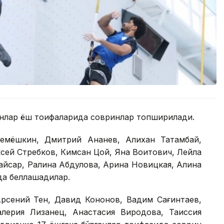
ганлар ёш тоифаларида совринлар топширилади.
емёшкин, Дмитрий Ананев, Алихан Татамбай,
сей Стребков, Кимсан Цой, Яна Воитович, Лейла
айсар, Ралина Абдулова, Арина Новицкая, Алина
да беллашадилар.
Арсений Тен, Давид Кононов, Вадим Сағинтаев,
лерия Лизанец, Анастасия Виродова, Таиссия