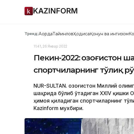
KAZINFORM
Ақорда
Тайинлов
Ҳодиса
Қонун ва интизом
Ко
Тренд:
11:41, 26 Январ 2022
Пекин-2022: Қозоғистон 
спортчиларнинг тўлиқ р
NUR-SULTAN. Қозоғистон Миллий олим
шаҳрида бўлиб ўтадиган ХХIV қишки 
ҳимоя қиладиган спортчиларнинг тўл
Kazinform мухбири.