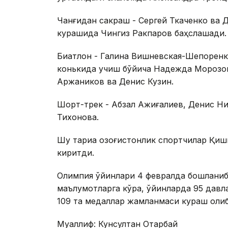
Чанғидан сакраш - Сергей Ткаченко ва Д
курашида Чингиз Ракпаров баҳслашади.
Биатлон - Галина Вишневская-Шепоренк
конькида учиш бўйича Надежда Морозов
Аржаников ва Денис Кузин.
Шорт-трек - Абзал Ажиғалиев, Денис Ни
Тихонова.
Шу тариқа қозоғистонлик спортчилар Қиш
киритди.
Олимпия ўйинлари 4 февралда бошланиб,
маълумотларга кўра, ўйинларда 95 давл
109 та медаллар жамланмаси кураш олиб
Муаллиф: Кунсултан Отарбай