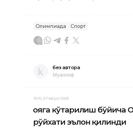
Олимпиада
Спорт
без автора
Муаллиф
19:10, 07 Август 2026
Қояга кўтарилиш бўйича О
рўйхати эълон қилинди