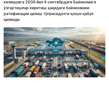
келишувга 2006 йил 4 сентябрдаги Баённомага
ўзгартишлар киритиш ҳақидаги баённомани
ратификация қилиш тўғрисида»ги қонун қабул
қилинди.
Коллаж: Kazinform / ЖИ
“Протокол 2024 йил 8 августда Астана
шаҳрида имзоланган. Ушбу ҳужжат