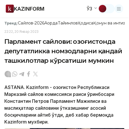
KAZINFORM
ЎЗ
Сайлов-2026
Ақорда
Тайинлов
Ҳодиса
Қонун ва интизо
Тренд:
22:22, 20 Январ 2023
Парламент сайлови: Қозоғистонда
депутатликка номзодларни қандай
ташкилотлар кўрсатиши мумкин
ASTANA. Kazinform - Қозоғистон Республикаси
Марказий сайлов комиссияси раиси ўринбосари
Константин Петров Парламент Мажилиси ва
маслиҳатлар сайловини ўтказишнинг асосий
босқичларини айтиб ўтди, деб хабар бермоқда
Kazinform мухбири.