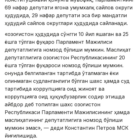
69 нафар депутати ягона умумхалқ сайлов округи
ҳудудида, 29 нафар депутати эса бир мандатли
ҳудудий сайлов округлари ҳудудида сайланади.
«Қозоғистон ҳудудида сўнгги 10 йил яшаган ва 25
ёшга тўлган фуқаро Парламент Мажилиси
депутатлигига номзод бўлиши мумкин. Маслиҳат
депутатлигига Қозоғистон Республикасининг 20
ёшга тўлган фуқароси номзод бўлиши мумкин.
Қонунда белгиланган тартибда ўталмаган ёки
олинмаган судланганлиги бўлган шахс ҳамда суд
тартибида коррупцияга оид жиноят ва
коррупцияга оид ҳуқуқбузарлик содир этишда
айбдор деб топилган шахс Қозоғистон
Республикаси Парламенти Мажилисининг ҳамда
маслиҳатининг депутатлигига номзод бўлиши
мумкин эмас», — деди Константин Петров МСК
йиғилишида.