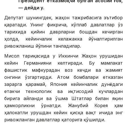
Президент етказмоқчи бўлган асосий ғоя,
— дейди у.
Депутат шунингдек, жаҳон тажрибасига эътибор
қаратади. Унинг фикрича, кўплаб давлатлар ўз
тарихида қийин даврларни бошдан кечирган
ҳолда, кейинчалик келажакка йўналтирилган
ривожланиш йўлини танладилар.
Мисол тариқасида у Иккинчи Жаҳон урушидан
кейин Германияни келтиради. Бу мамлакат
фашистик мафкурадан воз кечди ва жамият
онгини ўзгартирди. Атом бомбалари етказган
зарарга қарамай, Япония кейинчалик дунёдаги
етакчи технологик ва иқтисодий кучлардан
бирига айланди ва Қўшма Штатлар билан яқин
ҳамкорликни ўрнатди. Жанубий Корея ҳам
ҳалокатли урушдан кейин қисқа вақт ичида энг
ривожланган давлатлар қаторига қўшилди.