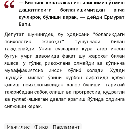
— Бизнинг келажакка интилишимиз ўтмиш
даҳшатларига боғланишимиздан анча
кучлироқ бўлиши керак, — дейди Ермурат
Бапи.
Депутат шунингдек, бу ҳодисани "болаликдаги
психологик жароҳат" тушунчаси билан
таққослайди. Унинг сўзларига кўра, агар инсон
бутун умри давомида фақат шу жароҳат билан
яшаса, у тўлиқ ривожлана олмайди ва кўпинча
муваффақиятсиз инсон бўлиб қолади. Худди
шундай, миллат ўзини қурбон сифатида қабул
қилиш психологиясидан халос бўлиши, тарихий
тажрибадан сабоқ олиши ва прогрессив, қудратли
ва гуллаб-яшнаган давлат яратиш йўлида олдинга
силжиши керак.
Мажилис
Фикр
Парламент