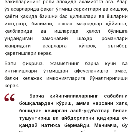
вакилларининг роли алоҳида аҳамиятга эга. Улар
ўз асарларида фақат ўтмиш сарқитлари ва қишлоқ
ҳаёти ҳақида ёзишни бас қилишлари ва ёшларни
ижодкор, билимли, юксак мақсадлар қўйишга,
қалбларида ва ишларида ҳалол бўлишга
ундайдиган замонавий шаҳар романлари
жанридаги асарларга кўпроқ эътибор
қаратишлари керак.
Бапи фикрича, жамиятнинг барча кучи ва
интилишлари ўтмишдан афсусланишга эмас,
балки келажак имкониятларига йўналтирилиши
керак.
— Барча қийинчиликларнинг сабабини
бошқалардан кўриш, ҳамма нарсани халқ
бошидан кечирган азоб-уқубатлар билан
тушунтириш ва айбдорларни қидириш ҳеч
қандай натижа бермайди. Менимча, бу