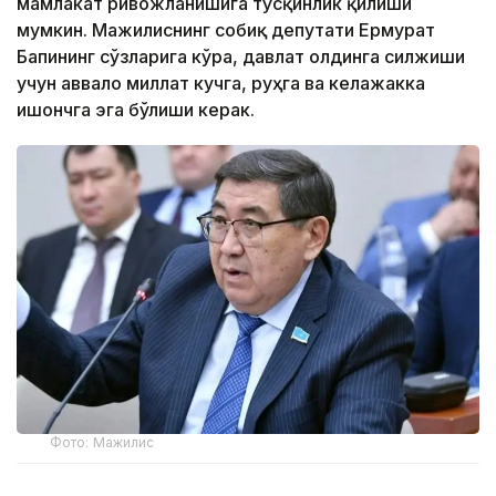
мамлакат ривожланишига тўсқинлик қилиши
мумкин. Мажилиснинг собиқ депутати Ермурат
Бапининг сўзларига кўра, давлат олдинга силжиши
учун аввало миллат кучга, руҳга ва келажакка
ишончга эга бўлиши керак.
Фото: Мажилис