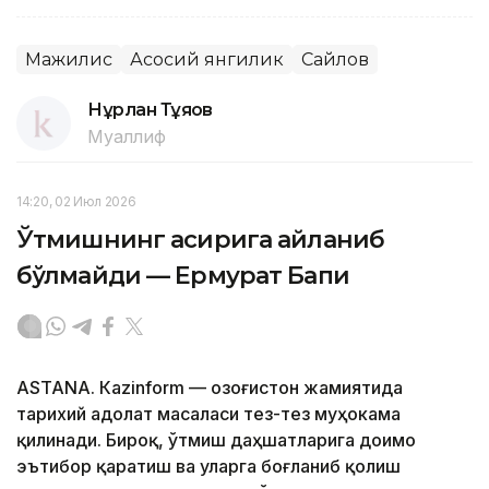
Мажилис
Асосий янгилик
Сайлов
Нұрлан Тұяқов
Муаллиф
14:20, 02 Июл 2026
Ўтмишнинг асирига айланиб
бўлмайди — Ермурат Бапи
ASTANА. Кazinform — Қозоғистон жамиятида
тарихий адолат масаласи тез-тез муҳокама
қилинади. Бироқ, ўтмиш даҳшатларига доимо
эътибор қаратиш ва уларга боғланиб қолиш