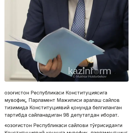
Қозоғистон Республикаси Конституциясига
мувофиқ, Парламент Мажилиси аралаш сайлов
тизимида Конституциявий қонунда белгиланган
тартибда сайланадиган 98 депутатдан иборат.
«Қозоғистон Республикаси сайлови тўғрисида»ги
Конституциявий қонунга мувофиқ, парламентнинг