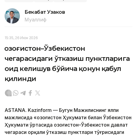
Бекабат Узаков
Муаллиф
15:35, 26 Июн 2026
Қозоғистон–Ўзбекистон
чегарасидаги ўтказиш пунктларига
оид келишув бўйича қонун қабул
қилинди
ASTANA. Kazinform — Бугун Мажилиснинг ялпи
мажлисида «Қозоғистон Ҳукумати билан Ўзбекистон
Ҳукумати ўртасида Қозоғистон–Ўзбекистон давлат
чегараси орқали ўтказиш пунктлари тўғрисидаги