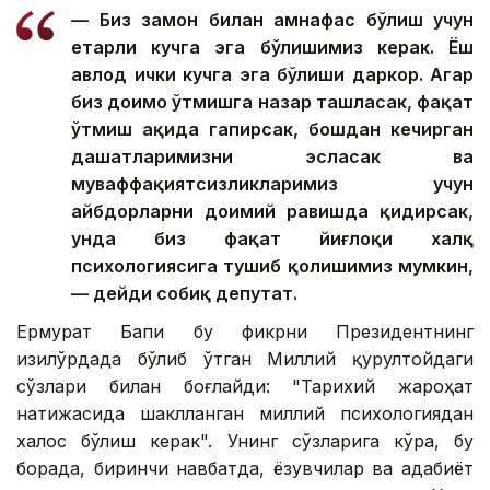
— Биз замон билан ҳамнафас бўлиш учун
етарли кучга эга бўлишимиз керак. Ёш
авлод ички кучга эга бўлиши даркор. Агар
биз доимо ўтмишга назар ташласак, фақат
ўтмиш ҳақида гапирсак, бошдан кечирган
даҳшатларимизни эсласак ва
муваффақиятсизликларимиз учун
айбдорларни доимий равишда қидирсак,
унда биз фақат йиғлоқи халқ
психологиясига тушиб қолишимиз мумкин,
— дейди собиқ депутат.
Ермурат Бапи бу фикрни Президентнинг
Қизилўрдада бўлиб ўтган Миллий қурултойдаги
сўзлари билан боғлайди: "Тарихий жароҳат
натижасида шаклланган миллий психологиядан
халос бўлиш керак". Унинг сўзларига кўра, бу
борада, биринчи навбатда, ёзувчилар ва адабиёт