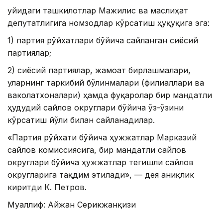
Қуйидаги ташкилотлар Мажилис ва маслиҳат
депутатлигига номзодлар кўрсатиш ҳуқуқига эга:
1) партия рўйхатлари бўйича сайланган сиёсий
партиялар;
2) сиёсий партиялар, жамоат бирлашмалари,
уларнинг таркибий бўлинмалари (филиаллари ва
ваколатхоналари) ҳамда фуқаролар бир мандатли
ҳудудий сайлов округлари бўйича ўз-ўзини
кўрсатиш йўли билан сайланадилар.
«Партия рўйхати бўйича ҳужжатлар Марказий
сайлов комиссиясига, бир мандатли сайлов
округлари бўйича ҳужжатлар тегишли сайлов
округларига тақдим этилади», — дея аниқлик
киритди К. Петров.
Муаллиф: Айжан Серикжанқизи