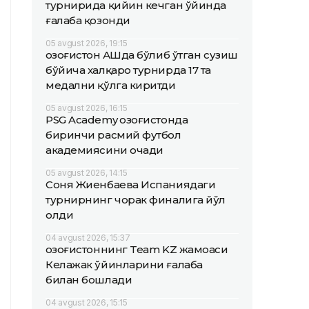
турнирида қийин кечган ўйинда
ғалаба қозонди
05 avgust 2026, 19:15
Қозоғистон АҚШда бўлиб ўтган сузиш
бўйича халқаро турнирда 17 та
медални қўлга киритди
05 avgust 2026, 16:15
PSG Academy Қозоғистонда
биринчи расмий футбол
академиясини очади
05 avgust 2026, 14:15
Соня Жиенбаева Испаниядаги
турнирнинг чорак финалига йўл
олди
04 avgust 2026, 15:37
Қозоғистоннинг Team KZ жамоаси
Келажак ўйинларини ғалаба
билан бошлади
04 avgust 2026, 15:15