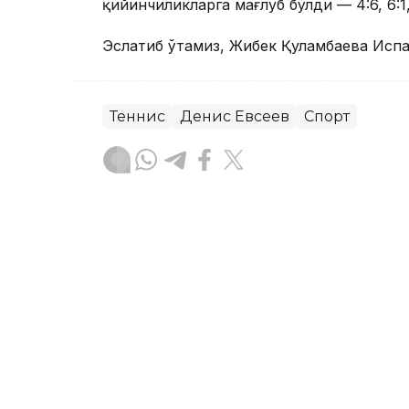
қийинчиликларга мағлуб бўлди — 4:6, 6:1, 
Эслатиб ўтамиз, Жибек Қуламбаева Исп
Теннис
Денис Евсеев
Спорт
Бекабат Узаков
Муаллиф
13:39, 06 Август 2026
Қозоғистон терма жамоас