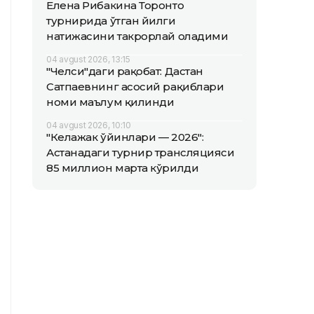
Елена Рибакина Торонто
турнирида ўтган йилги
натижасини такрорлай оладими
04 avgust 2026, 13:15
"Челси"даги рақобат: Дастан
Сатпаевнинг асосий рақиблари
номи маълум қилинди
04 avgust 2026, 10:10
"Келажак ўйинлари — 2026":
Астанадаги турнир трансляцияси
85 миллион марта кўрилди