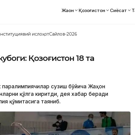
Жаҳон
Қозоғистон
Сиёсат
Т
нституциявий ислоҳот
Сайлов-2026
убоги: Қозоғистон 18 та
ик паралимпиячилар сузиш бўйича Жаҳон
нларни қўлга киритди, дея хабар беради
пия қўмитасига таяниб.