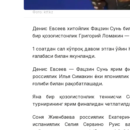
Фото: ktf.kz
Денис Евсеев хитойлик Фацзин Сунь би
бир қозоғистонлик Григорий Ломакин — 
1 соатдан сал кўпроқ давом этган ўйин 
ғалабаси билан якунланди.
Денис Евсеев — Фацзин Сунь ярим фи
россиялик Илья Симакин ёки японияли
ғолиби билан рақобатлашади.
Яна бир қозоғистонлик теннисчи 
турнирининг ярим финалидан четлатилд
Соня Жиенбаева россиялик Екатери
испаниялик Селия Сервино Руис в