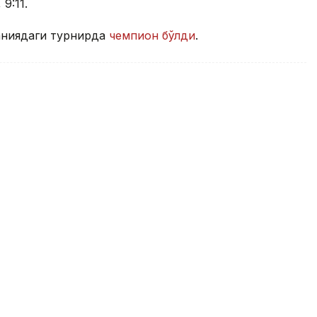
9:11.
аниядаги турнирда
чемпион бўлди
.
и сув полоси бўйича жаҳон