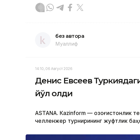
без автора
Муаллиф
14:10, 06 Август 2026
Денис Евсеев Туркиядаг
йўл олди
ASTANА. Кazinform — Қозоғистонлик т
челленжер турнирининг жуфтлик баҳс