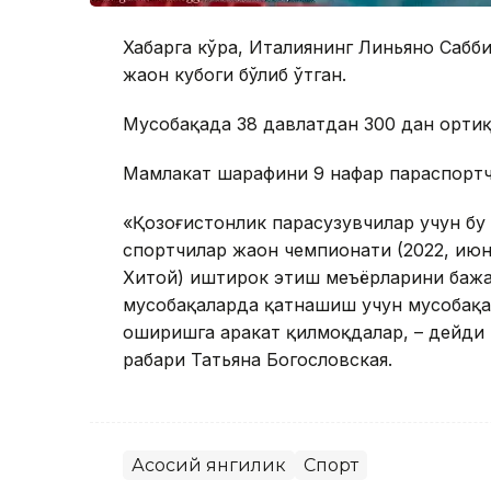
Хабарга кўра, Италиянинг Линьяно Сабб
жаҳон кубоги бўлиб ўтган.
Мусобақада 38 давлатдан 300 дан орти
Мамлакат шарафини 9 нафар параспортчи 
«Қозоғистонлик парасузувчилар учун бу
спортчилар жаҳон чемпионати (2022, июн
Хитой) иштирок этиш меъёрларини бажа
мусобақаларда қатнашиш учун мусобақал
оширишга ҳаракат қилмоқдалар, – дейди
раҳбари Татьяна Богословская.
Асосий янгилик
Спорт