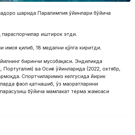
иадоро шаҳрида Паралимпия ўйинлари бўйича
қ параспорчилар иштирок этди.
ҳимоя қилиб, 18 медални қўлга киритди.
 йилнинг биринчи мусобақаси. Эндиликда
, Португалия) ва Осиё ўйинларида (2022, октябр,
рмоқда. Спортчиларимиз келгусида йирик
арда фаол қатнашиб, ўз маҳоратларини
 парасузиш бўйича мамлакат терма жамоаси