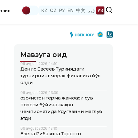
KZ
QZ
РУ
EN
中文
ق ز
ЎЗ
аҳлил
Мавзуга оид
06 avgust 2026, 14:10
Денис Евсеев Туркиядаги
турнирнинг чорак финалига йўл
олди
06 avgust 2026, 13:39
Қозоғистон терма жамоаси сув
полоси бўйича жаҳон
чемпионатида Уругвайни мағлуб
этди
06 avgust 2026, 12:10
Елена Рибакина Торонто