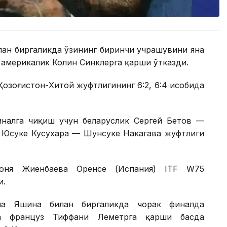
лан биргаликда ўзининг биринчи учрашувини яна
америкалик Колин Синклерга қарши ўтказди.
Қозоғистон-Хитой жуфтлигининг 6:2, 6:4 ҳисобида
налга чиқиш учун беларуслик Сергей Бетов —
к Юсуке Кусухара — Шунсуке Накагава жуфтлиги
Соня Жиенбаева Оренсе (Испания) ITF W75
и.
на Яшина билан биргаликда чорак финалда
а француз Тиффани Леметрга қарши баҳсда