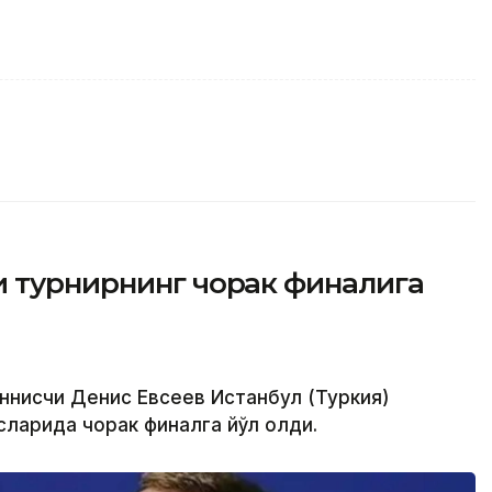
и турнирнинг чорак финалига
еннисчи Денис Евсеев Истанбул (Туркия)
ларида чорак финалга йўл олди.