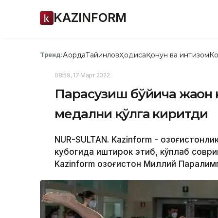
KAZINFORM
Ақорда
Тайинлов
Ҳодиса
Қонун ва интизом
Ко
Тренд:
08:59, 17 Март 2022
Парасузиш бўйича жаҳон к
медални қўлга киритди
NUR-SULTAN. Kazinform - Қозоғистонл
кубогида иштирок этиб, кўплаб соври
Kazinform Қозоғистон Миллий Паралим