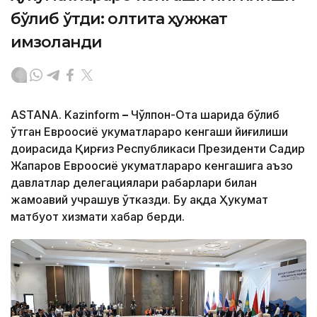
бўлиб ўтди: олтита ҳужжат
имзоланди
ASTANA. Kazinform
–
Чўлпон-Ота шаҳрида бўлиб
ўтган Евроосиё ҳукуматлараро кенгаши йиғилиши
доирасида Қирғиз Республикаси Президенти Садир
Жапаров Евроосиё ҳукуматлараро кенгашига аъзо
давлатлар делегациялари раҳбарлари билан
жамоавий учрашув ўтказди. Бу ҳақда Ҳукумат
матбуот хизмати хабар берди.