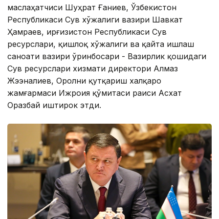
маслаҳатчиси Шуҳрат Ғаниев, Ўзбекистон
Республикаси Сув хўжалиги вазири Шавкат
Ҳамраев, Қирғизистон Республикаси Сув
ресурслари, қишлоқ хўжалиги ва қайта ишлаш
саноати вазири ўринбосари - Вазирлик қошидаги
Сув ресурслари хизмати директори Алмаз
Жээналиев, Оролни қутқариш халқаро
жамғармаси Ижроия қўмитаси раиси Асхат
Оразбай иштирок этди.