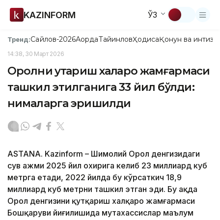
KAZINFORM
ЎЗ
Сайлов-2026
Ақорда
Тайинлов
Ҳодиса
Қонун ва интизо
Тренд:
14:38, 30 Март 2026
Оролни қутқариш халқаро жамғармаси
ташкил этилганига 33 йил бўлди:
нималарга эришилди
ASTANA. Kazinform – Шимолий Орол денгизидаги
сув ҳажми 2025 йил охирига келиб 23 миллиард куб
метрга етади, 2022 йилда бу кўрсаткич 18,9
миллиард куб метрни ташкил этган эди. Бу ҳақда
Орол денгизини қутқариш халқаро жамғармаси
Бошқаруви йиғилишида мутахассислар маълум