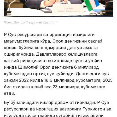
Фото: Виктор Федюнин/ Kazinform
ҚР Сув ресурслари ва ирригация вазирлиги
маълумотларига кўра, Орол денгизини сақлаб
қолиш бўйича кенг қамровли дастур амалга
оширилмоқда. Давлатлараро келишувларга
қатъий риоя қилиш натижасида сўнгги уч йил
ичида Шимолий Орол денгизига 6 миллиард
кубометрдан ортиқ сув қуйилди. Денгиздаги сув
ҳажми 2022 йилда 18,9 миллиард кубометрга, 2025
йил охирига келиб эса 23 миллиард кубометрга
етди.
Бу йўналишдаги ишлар давом эттирилади. ҚР Сув
ресурслари ва ирригация вазирлиги Туркистон ва
Қизилўрда вилоятларида суғориш тизимларини