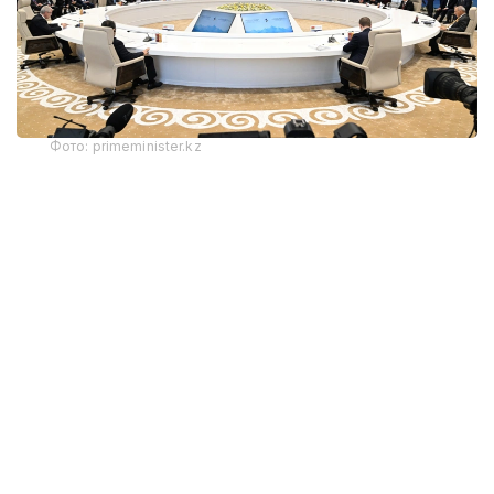
Фото: primeminister.kz
Қозоғистон Бош вазири Олжас Бектенов Қирғиз
Республикаси Президенти Садир Жапаровга
Қозоғистон Республикаси Президенти Қасим-
Жомарт Тоқаевнинг самимий саломи ва эзгу
тилакларини етказди. Учрашувда икки давлат
раҳбарлари ўртасидаги ишончли сиёсий мулоқот
ва ўзаро англашувга асосланган иттифоқчилик
муносабатлари янада мустаҳкамланаётгани
таъкидланди. Сўнгги беш йилда Қозоғистон–
Қирғизистон ўртасидаги товар айирбошлаш ҳажми
икки баробар ошиб, 2,2 миллиард АҚШ долларига