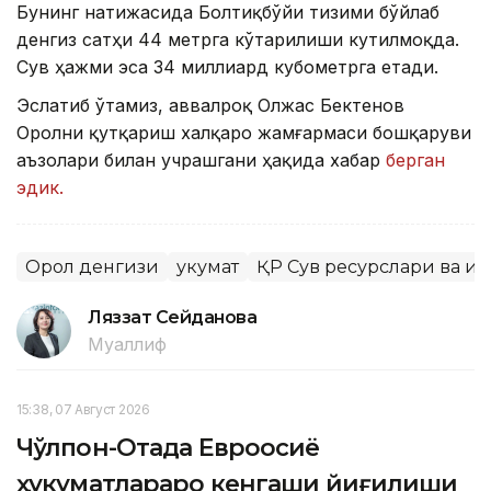
Бунинг натижасида Болтиқбўйи тизими бўйлаб
денгиз сатҳи 44 метрга кўтарилиши кутилмоқда.
Сув ҳажми эса 34 миллиард кубометрга етади.
Эслатиб ўтамиз, аввалроқ Олжас Бектенов
Оролни қутқариш халқаро жамғармаси бошқаруви
аъзолари билан учрашгани ҳақида хабар
берган
эдик.
Орол денгизи
Ҳукумат
ҚР Сув ресурслари ва и
Ляззат Сейданова
Муаллиф
15:38, 07 Август 2026
Чўлпон-Отада Евроосиё
ҳукуматлараро кенгаши йиғилиши