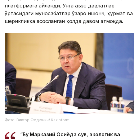
платформага айланди. Унга аъзо давлатлар
ўртасидаги муносабатлар ўзаро ишонч, ҳурмат ва
шерикликка асосланган ҳолда давом этмоқда.
Фото: Виктор Федюнин/ Kazinform
“Бу Марказий Осиёда сув, экологик ва