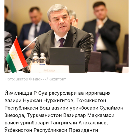
Фото: Виктор Федюнин/ Kazinform
Йиғилишда ҚР Сув ресурслари ва ирригация
вазири Нуржан Нуржигитов, Тожикистон
Республикаси Бош вазири ўринбосари Сулаймон
Зиёзода, Туркманистон Вазирлар Маҳкамаси
раиси ўринбосари Тангригули Атахаллиев,
Ўзбекистон Республикаси Президенти