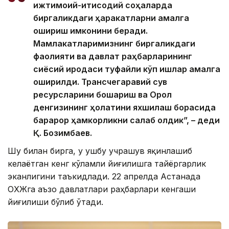
ижтимоий-иқтисодий соҳаларда
биргаликдаги ҳаракатларни амалга
ошириш имконини беради.
Мамлакатларимизнинг биргаликдаги
фаолияти ва давлат раҳбарларининг
сиёсий иродаси туфайли кўп ишлар амалга
оширилди. Трансчегаравий сув
ресурсларини бошқариш ва Орол
денгизининг ҳолатини яхшилаш борасида
барқарор ҳамкорликни сақлаб қолдик”, – деди
Қ. Бозимбаев.
Шу билан бирга, у ушбу учрашув яқинлашиб
келаётган кенг кўламли йиғилишга тайёргарлик
эканлигини таъкидлади. 22 апрелда Астанада
ОҚХЖга аъзо давлатлари раҳбарлари кенгаши
йиғилиши бўлиб ўтади.