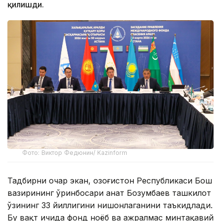
қилишди.
Фото: Виктор Федюнин/ Kazinform
Тадбирни очар экан, Қозоғистон Республикаси Бош
вазирининг ўринбосари Қанат Бозумбаев ташкилот
ўзининг 33 йиллигини нишонлаганини таъкидлади.
Бу вақт ичида фонд ноёб ва ажралмас минтақавий