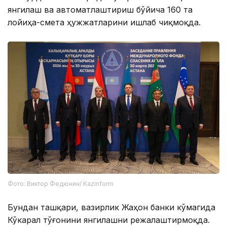
янгилаш ва автоматлаштириш бўйича 160 та
лойиҳа-смета ҳужжатларини ишлаб чиқмоқда.
Фото: Виктор Федюнин/ Kazinform
Бундан ташқари, вазирлик Жаҳон банки кўмагида
Кўкарал тўғонини янгилашни режалаштирмоқда.