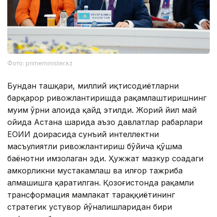
Фото: primeminister.kz
Бундан ташқари, миллий иқтисодиётларни
барқарор ривожлантиришда рақамлаштиришнинг
муҳим ўрни алоҳида қайд этилди. Жорий йил май
ойида Астана шаҳрида аъзо давлатлар раҳбарлари
ЕОИИ доирасида сунъий интеллектни
масъулиятли ривожлантириш бўйича қўшма
баёнотни имзолаган эди. Ҳужжат мазкур соҳадаги
ҳамкорликни мустаҳкамлаш ва илғор тажриба
алмашишга қаратилган. Қозоғистонда рақамли
трансформация мамлакат тараққиётининг
стратегик устувор йўналишларидан бири