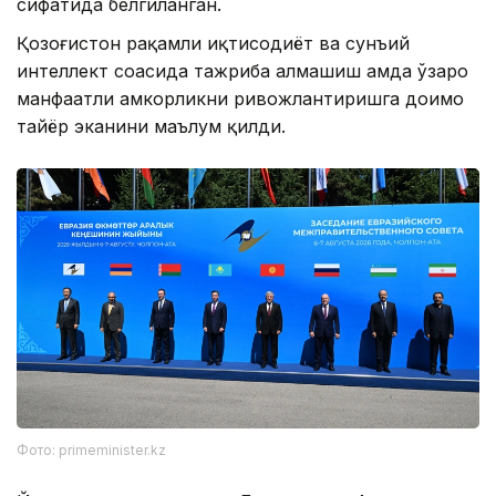
сифатида белгиланган.
Қозоғистон рақамли иқтисодиёт ва сунъий
интеллект соҳасида тажриба алмашиш ҳамда ўзаро
манфаатли ҳамкорликни ривожлантиришга доимо
тайёр эканини маълум қилди.
Фото: primeminister.kz