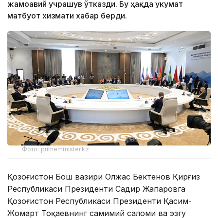
жамоавий учрашув ўтказди. Бу ҳақда Ҳукумат
матбуот хизмати хабар берди.
Фото: primeminister.kz
Қозоғистон Бош вазири Олжас Бектенов Қирғиз
Республикаси Президенти Садир Жапаровга
Қозоғистон Республикаси Президенти Қасим-
Жомарт Тоқаевнинг самимий саломи ва эзгу