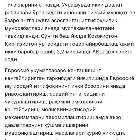
тилакларини етказди. Учрашувда икки давлат
раҳбарлари ўртасидаги ишончли сиёсий мулоқот ва
ўзаро англашувга асосланган иттифоқчилик
муносабатлари янада мустаҳкамланаётгани
таъкидланди. Сўнгги беш йилда Қозоғистон–
Қирғизистон ўртасидаги товар айирбошлаш ҳажми
икки баробар ошиб, 2,2 миллиард АҚШ долларига
етди.
Евроосиё ҳукуматлараро кенгашининг
кенгайтирилган таркибдаги йиғилишида Евроосиё
иқтисодий иттифоқининг ички бозорини янада
ривожлантириш, соҳавий интеграцияни
чуқурлаштириш, рақамли ҳамкорликни
кенгайтириш, молиявий-иқтисодий
механизмларни такомиллаштириш ҳамда аъзо
давлатларнинг қўшма ишларини
мувофиқлаштириш масалалари кўриб чиқилди.