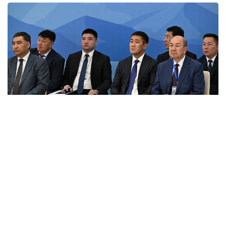
Фото: primeminister.kz
Шунингдек, Иттифоққа аъзо давлатларда илмий
унвонлар тўғрисидаги ҳужжатларни ўзаро тан
олиш ҳақидаги келишув ва ҳамкорликни янада
ривожлантиришга қаратилган бир қатор қарорлар
қабул қилинди.
Евроосиё ҳукуматлараро кенгашининг навбатдаги