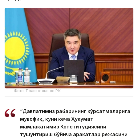
Фото: Правительство РК
“Давлатимиз раҳбарининг кўрсатмаларига
мувофиқ, куни кеча Ҳукумат
мамлакатимиз Конституциясини
тушунтириш бўйича ҳаракатлар режасини