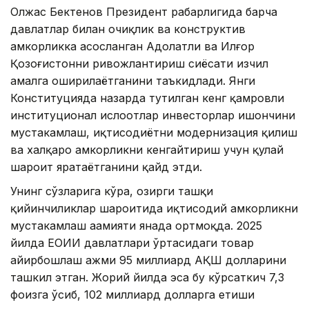
Олжас Бектенов Президент раҳбарлигида барча
давлатлар билан очиқлик ва конструктив
ҳамкорликка асосланган Адолатли ва Илғор
Қозоғистонни ривожлантириш сиёсати изчил
амалга оширилаётганини таъкидлади. Янги
Конституцияда назарда тутилган кенг қамровли
институционал ислоҳотлар инвесторлар ишончини
мустаҳкамлаш, иқтисодиётни модернизация қилиш
ва халқаро ҳамкорликни кенгайтириш учун қулай
шароит яратаётганини қайд этди.
Унинг сўзларига кўра, ҳозирги ташқи
қийинчиликлар шароитида иқтисодий ҳамкорликни
мустаҳкамлаш аҳамияти янада ортмоқда. 2025
йилда ЕОИИ давлатлари ўртасидаги товар
айирбошлаш ҳажми 95 миллиард АҚШ долларини
ташкил этган. Жорий йилда эса бу кўрсаткич 7,3
фоизга ўсиб, 102 миллиард долларга етиши