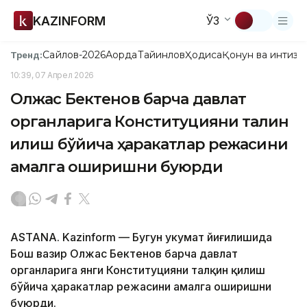
KAZINFORM
ЎЗ
Сайлов-2026
Ақорда
Тайинлов
Ҳодиса
Қонун ва интизо
Тренд:
10:39, 07 Апрел 2026
Олжас Бектенов барча давлат
органларига Конституцияни талқин
қилиш бўйича ҳаракатлар режасини
амалга оширишни буюрди
ASTANA. Kazinform — Бугун Ҳукумат йиғилишида
Бош вазир Олжас Бектенов барча давлат
органларига янги Конституцияни талқин қилиш
бўйича ҳаракатлар режасини амалга оширишни
буюрди.