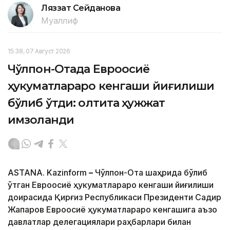
Ляззат Сейданова
Муаллиф
15:38, 07 Август 2026
Чўлпон-Отада Евроосиё
ҳукуматлараро кенгаши йиғилиши
бўлиб ўтди: олтита ҳужжат
имзоланди
ASTANA. Kazinform
–
Чўлпон-Ота шаҳрида бўлиб
ўтган Евроосиё ҳукуматлараро кенгаши йиғилиши
доирасида Қирғиз Республикаси Президенти Садир
Жапаров Евроосиё ҳукуматлараро кенгашига аъзо
давлатлар делегациялари раҳбарлари билан