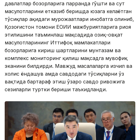
давлатлар бозорларига парранда гўшти ва сут
маҳсулотларини етказиб беришда юзага келаётган
тўсиқлар ҳақидаги мурожаатлари инобатга олиниб,
Қозоғистон томони ЕОИИ мажбуриятларига риоя
этилишини таъминлаш мақсадида озиқ-овқат
маҳсулотларининг Иттифоқ мамлакатлари
бозорларига кириш шартларини мунтазам ва
комплекс мониторинг қилиш мақсадга мувофиқ
эканини билдирди. Мавжуд масалаларга изчил ва
холис ёндашув ҳамда савдодаги тўсиқларни ўз
вақтида бартараф этиш ўзаро савдо ривожига
сезиларли туртки бериши таъкидланди.