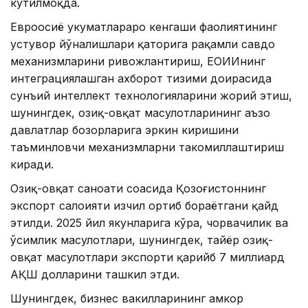
кутилмоқда.
Евроосиё ҳукуматлараро кенгаши фаолиятининг
устувор йўналишлари қаторига рақамли савдо
механизмларини ривожлантириш, ЕОИИнинг
интеграциялашган ахборот тизими доирасида
сунъий интеллект технологияларини жорий этиш,
шунингдек, озиқ-овқат маҳсулотларининг аъзо
давлатлар бозорларига эркин киришини
таъминловчи механизмларни такомиллаштириш
киради.
Озиқ-овқат саноати соҳасида Қозоғистоннинг
экспорт салоҳияти изчил ортиб бораётгани қайд
этилди. 2025 йил якунларига кўра, чорвачилик ва
ўсимлик маҳсулотлари, шунингдек, тайёр озиқ-
овқат маҳсулотлари экспорти қарийб 7 миллиард
АҚШ долларини ташкил этди.
Шунингдек, бизнес вакилларининг ҳамкор