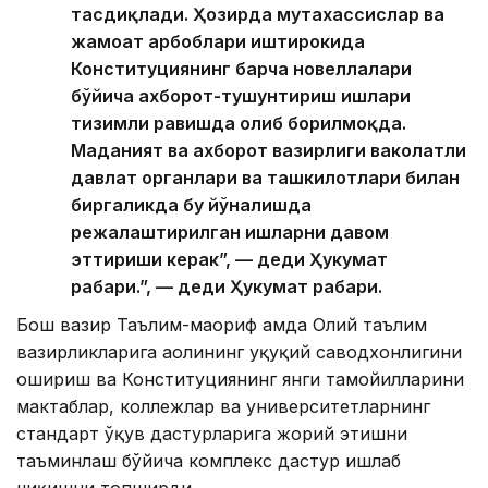
тасдиқлади. Ҳозирда мутахассислар ва
жамоат арбоблари иштирокида
Конституциянинг барча новеллалари
бўйича ахборот-тушунтириш ишлари
тизимли равишда олиб борилмоқда.
Маданият ва ахборот вазирлиги ваколатли
давлат органлари ва ташкилотлари билан
биргаликда бу
йўналишда
режалаштирилган ишларни давом
эттириши керак”, — деди Ҳукумат
раҳбари.”, — деди Ҳукумат раҳбари.
Бош вазир Таълим-маориф ҳамда Олий таълим
вазирликларига аҳолининг ҳуқуқий саводхонлигини
ошириш
ва Конституциянинг янги тамойилларини
мактаблар, коллежлар ва университетларнинг
стандарт ўқув дастурларига жорий этишни
таъминлаш бўйича комплекс дастур ишлаб