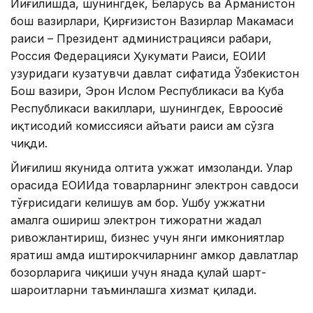
Йиғилишда, шунингдек, Беларусь ва Арманистон
бош вазирлари, Қирғизистон Вазирлар Маҳкамаси
раиси – Президент администрацияси раҳбари,
Россия Федерацияси Ҳукумати Раиси, ЕОИИ
ҳузуридаги кузатувчи давлат сифатида Ўзбекистон
Бош вазири, Эрон Ислом Республикаси ва Куба
Республикаси вакиллари, шунингдек, Евроосиё
иқтисодий комиссияси ҳайъати раиси ҳам сўзга
чиқди.
Йиғилиш якунида олтита ҳужжат имзоланди. Улар
орасида ЕОИИда товарларнинг электрон савдоси
тўғрисидаги келишув ҳам бор. Ушбу ҳужжатни
амалга ошириш электрон тижоратни жадал
ривожлантириш, бизнес учун янги имкониятлар
яратиш ҳамда иштирокчиларнинг ҳамкор давлатлар
бозорларига чиқиши учун янада қулай шарт-
шароитларни таъминлашга хизмат қилади.