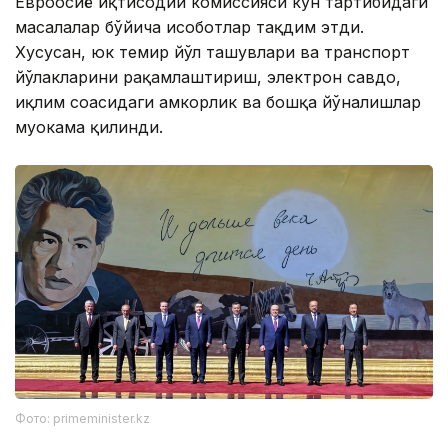
Евроосиё иқтисодий комиссияси кун тартибидаги
масалалар бўйича ҳисоботлар тақдим этди.
Хусусан, юк темир йўл ташувлари ва транспорт
йўлакларини рақамлаштириш, электрон савдо,
иқлим соҳасидаги ҳамкорлик ва бошқа йўналишлар
муҳокама қилинди.
Фото: primeminister.kz