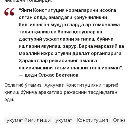
чиқишни топширди.
“Янги Конституция нормаларини ҳисобга
олган ҳолда, амалдаги қонунчиликни
белгиланган муддатларда ҳар томонлама
таҳлил қилиш ва барча қонунлар ва
дастурий ҳужжатларни янгилаш бўйича
ишларни якунлаш зарур. Барча марказий ва
маҳаллий ижро этувчи давлат органларига
Ҳаракатлар режасининг амалга
оширилишини таъминлашни топшираман”,
— деди Олжас Бектенов.
Эслатиб ўтамиз, Ҳукумат Конституцияни тарғиб
қилиш бўйича ҳаракатлар режасини тасдиқлаган
эди.
Ҳукумат йиғилиши
Ҳукумат
Конституция
Олжас