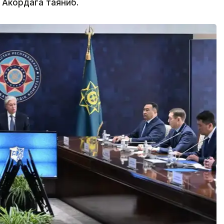
 Акордага таяниб.