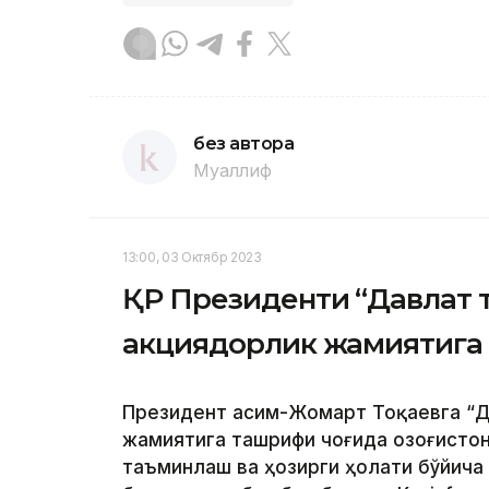
без автора
Муаллиф
13:00, 03 Октябр 2023
ҚР Президенти “Давлат 
акциядорлик жамиятига
Президент Қасим-Жомарт Тоқаевга “Д
жамиятига ташрифи чоғида Қозоғисто
таъминлаш ва ҳозирги ҳолати бўйича