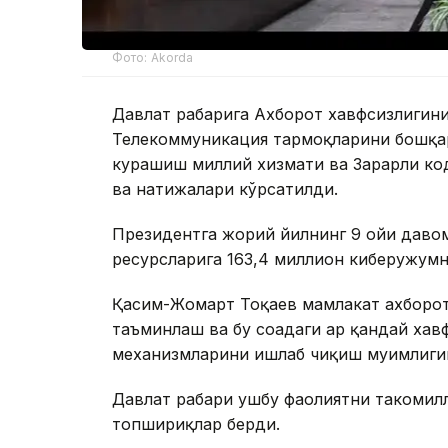
Фото: Akorda
Давлат раҳбарига Ахборот хавфсизлиги
Телекоммуникация тармоқларини бошқар
курашиш миллий хизмати ва Зарарли ко
ва натижалари кўрсатилди.
Президентга жорий йилнинг 9 ойи давом
ресурсларига 163,4 миллион киберҳужум
Қасим-Жомарт Тоқаев мамлакат ахборо
таъминлаш ва бу соҳадаги ҳар қандай ха
механизмларини ишлаб чиқиш муҳимлиги
Давлат раҳбари ушбу фаолиятни такоми
топшириқлар берди.