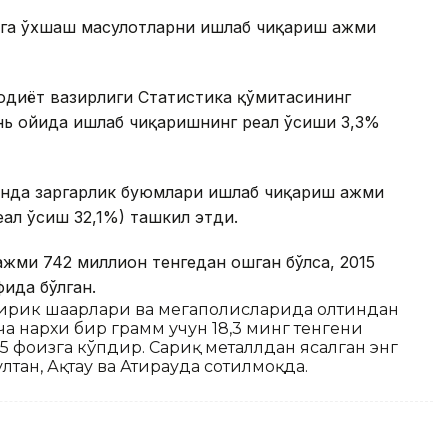
га ўхшаш маҳсулотларни ишлаб чиқариш ҳажми
одиёт вазирлиги Статистика қўмитасининг
нь ойида ишлаб чиқаришнинг реал ўсиши 3,3%
онда заргарлик буюмлари ишлаб чиқариш ҳажми
ал ўсиш 32,1%) ташкил этди.
ажми 742 миллион тенгедан ошган бўлса, 2015
фида бўлган.
ирик шаҳарлари ва мегаполисларида олтиндан
а нархи бир грамм учун 18,3 минг тенгени
9,5 фоизга кўпдир. Сариқ металлдан ясалган энг
тан, Ақтау ва Атирауда сотилмоқда.