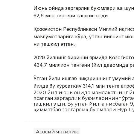
Июнь ойида заргарлик буюмлари ва шун
62,6 млн тенгени ташкил этди.
Қозоғистон Республикаси Миллий иқтис
маълумотларига кўра, ўтган йилнинг ию
ни ташкил этган.
2020 йилнинг биринчи ярмида Қозоғист
434,7 миллион тенгени (йил давомида ре
Ўтган йили ишлаб чиқаришнинг умумий ҳ
йилда бу кўрсаткич 314,1 млн тенге атро
2020 йил июнь ойида мамлакатнинг й
ясалган заргарлик буюмларининг ўртач
ташкил этди. Бу ўтган йилга нисбатан 
қимматбаҳо заргарлик буюмлари Нур-Сул
Асосий янгилик