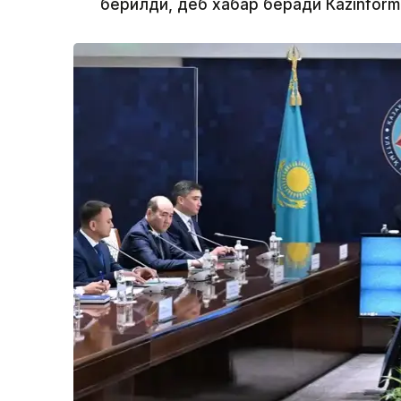
берилди, деб хабар беради Каzinform