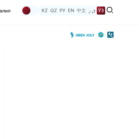
KZ
QZ
РУ
EN
中文
ق ز
ЎЗ
аҳлил