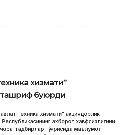
техника хизмати”
 ташриф буюрди
авлат техника хизмати” акциядорлик
н Республикасининг ахборот хавфсизлигини
 чора-тадбирлар тўғрисида маълумот