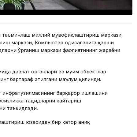
ни таъминлаш миллий мувофиқлаштириш маркази,
иш маркази, Компьютер ҳодисаларига қарши
дларни ўрганиш маркази фаолиятининг жараёни
ида давлат органлари ва муҳим объектлар
нинг бартараф этилгани маълум қилинди.
т инфратузилмасининг барқарор ишлашини
вфсизликка таҳдидларни қайтариш
ни таъкидлади.
ллаштириш юзасидан бир қатор аниқ