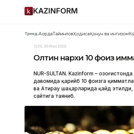
KAZINFORM
Ақорда
Тайинлов
Ҳодиса
Қонун ва интизом
Ко
Тренд:
12:20, 30 Июл 2020
Олтин нархи 10 фоиз қим
NUR-SULTAN. Kazinform – Қозоғистонд
давомида қарийб 10 фоизга қимматла
ва Атирау шаҳарларида қайд этилди, 
сайтига таяниб.