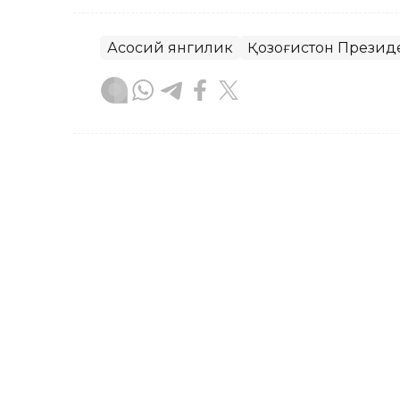
Асосий янгилик
Қозоғистон Презид
Бекабат Узаков
Муаллиф
09:05, 18 Сентябр 2023
18 ёшли Аружан Сағиндиқ
бўлди
Қозоғистонлик спортчи, 18 ёшли Аруж