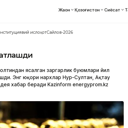
Жаҳон
Қозоғистон
Сиёсат
Т
нституциявий ислоҳот
Сайлов-2026
матлашди
а олтиндан ясалган заргарлик буюмлари йил
шди. Энг юқори нархлар Нур-Султан, Ақтау
дея хабар беради Kazinform energyprom.kz