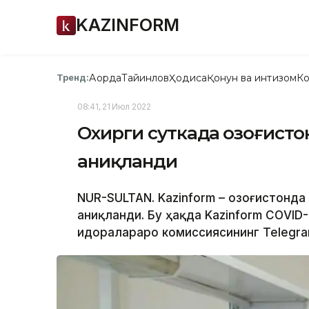
KAZINFORM
Ақорда
Тайинлов
Ҳодиса
Қонун ва интизом
Ко
Тренд:
08:41, 21 Июл 2022
Охирги суткада Қозоғист
аниқланди
NUR-SULTAN. Kazinform – Қозоғистонд
аниқланди. Бу ҳақда Kazinform CОVID
идоралараро комиссиясининг Теlegra