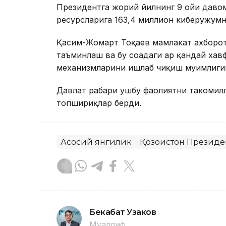
Президентга жорий йилнинг 9 ойи давом
ресурсларига 163,4 миллион киберҳужум
Қасим-Жомарт Тоқаев мамлакат ахборо
таъминлаш ва бу соҳадаги ҳар қандай ха
механизмларини ишлаб чиқиш муҳимлиги
Давлат раҳбари ушбу фаолиятни такоми
топшириқлар берди.
Асосий янгилик
Қозоғистон Президе
Бекабат Узаков
Муаллиф