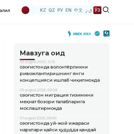
KZ
QZ
РУ
EN
中文
ق ز
ЎЗ
аҳлил
Мавзуга оид
05 avgust 2026, 12:15
Қозоғистонда волонтёрликни
ривожлантиришнинг янги
концепцияси ишлаб чиқилмоқда
05 avgust 2026, 09:08
Қозоғистон миграция тизимини
меҳнат бозори талабларига
мослаштирмоқда
01 avgust 2026, 08:00
Қозоғистонда уй-жой ижараси
нархлари қайси ҳудудда қандай