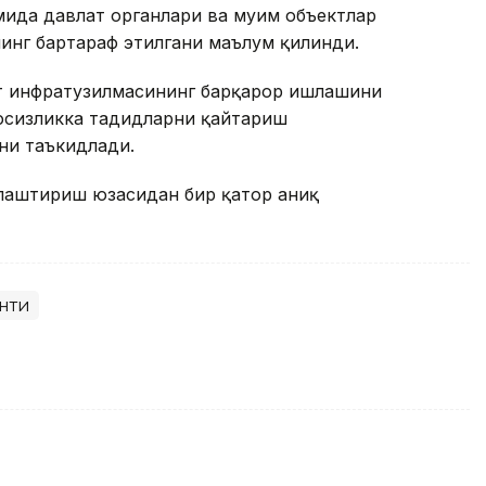
ида давлат органлари ва муҳим объектлар
нинг бартараф этилгани маълум қилинди.
т инфратузилмасининг барқарор ишлашини
вфсизликка таҳдидларни қайтариш
ни таъкидлади.
ллаштириш юзасидан бир қатор аниқ
нти