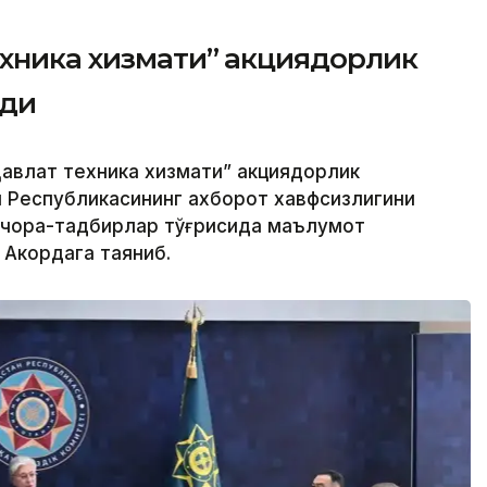
ехника хизмати” акциядорлик
рди
авлат техника хизмати” акциядорлик
н Республикасининг ахборот хавфсизлигини
 чора-тадбирлар тўғрисида маълумот
 Акордага таяниб.