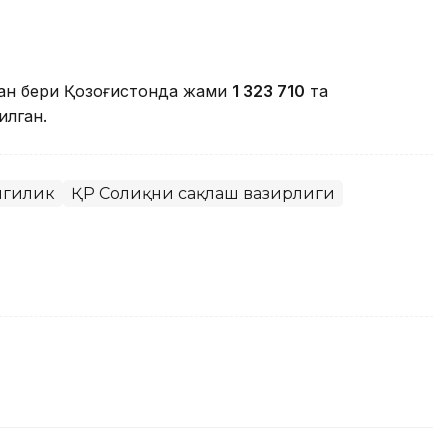
ан бери Қозоғистонда жами
1 323 710
та
илган.
нгилик
ҚР Соғлиқни сақлаш вазирлиги