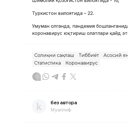
Шимолий Қозоғистон вилоятида - 16,
Туркистон вилоятида – 22.
Умуман олганда, пандемия бошланганид
коронавирус юқтириш ҳолатлари қайд эт
Соғлиқни сақлаш
Тиббиёт
Асосий я
Статистика
Коронавирус
без автора
Муаллиф