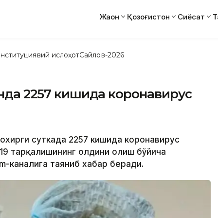
Жаҳон
Қозоғистон
Сиёсат
Т
нституциявий ислоҳот
Сайлов-2026
онда 2257 кишида коронавирус
а охирги суткада 2257 кишида коронавирус
-19 тарқалишининг олдини олиш бўйича
m-каналига таяниб хабар беради.