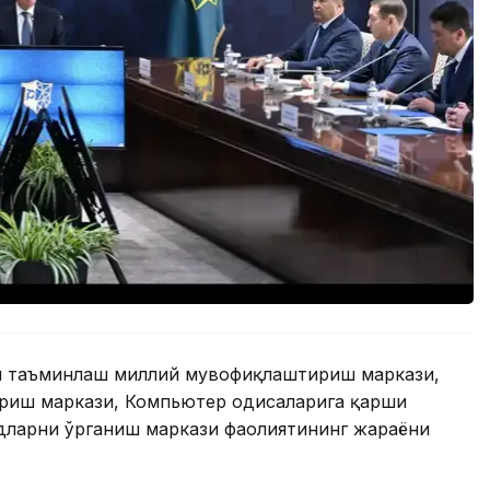
ни таъминлаш миллий мувофиқлаштириш маркази,
иш маркази, Компьютер ҳодисаларига қарши
дларни ўрганиш маркази фаолиятининг жараёни