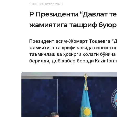
13:00, 03 Октябр 2023
ҚР Президенти “Давлат т
жамиятига ташриф бую
Президент Қасим-Жомарт Тоқаевга “Д
жамиятига ташрифи чоғида Қозоғисто
таъминлаш ва ҳозирги ҳолати бўйича
берилди, деб хабар беради Каzinform