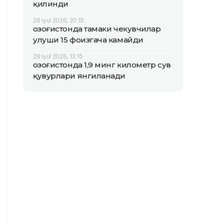
қилинди
28 iyul 2026, 20:15
Қозоғистонда тамаки чекувчилар
улуши 15 фоизгача камайди
28 iyul 2026, 13:15
Қозоғистонда 1,9 минг километр сув
қувурлари янгиланади