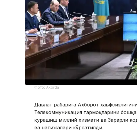
Фото: Akorda
Давлат раҳбарига Ахборот хавфсизлиги
Телекоммуникация тармоқларини бошқар
курашиш миллий хизмати ва Зарарли ко
ва натижалари кўрсатилди.