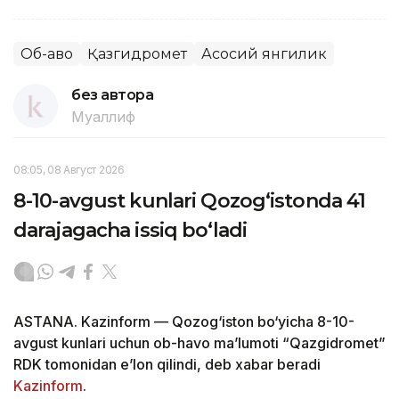
Об-ҳаво
Қазгидромет
Асосий янгилик
без автора
Муаллиф
08:05, 08 Август 2026
8-10-avgust kunlari Qozog‘istonda 41
darajagacha issiq bo‘ladi
ASTANA. Kazinform — Qozog‘iston bo‘yicha 8-10-
avgust kunlari uchun ob-havo ma’lumoti “Qazgidromet”
RDK tomonidan e’lon qilindi, deb xabar beradi
Kazinform
.