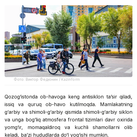
Фото: Виктор Федюнин / Kazinform
Qozog‘istonda ob-havoga keng antisiklon ta’sir qiladi,
issiq va quruq ob-havo kutilmoqda. Mamlakatning
g‘arbiy va shimoli-g‘arbiy qismida shimoli-g‘arbiy siklon
va unga bog‘liq atmosfera frontal tizimlari davr oxirida
yomg‘ir, momaqaldiroq va kuchli shamollarni olib
keladi, ba’zi hududlarda do‘l yog‘ishi mumkin.