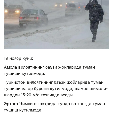
19 ноябр куни:
Ақмола вилоятининг баъзи жойларида туман
тушиши кутилмоқда.
Туркистон вилоятининг баъзи жойларида туман
тушиши ва қор бўрони кутилмоқда, шамол шимоли-
шарқдан 15-20 м/с тезликда эсади.
Эртага Чимкент шаҳрида тунда ва тонгда туман
тушиш кутилмоқда.