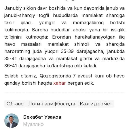
Janubiy siklon davr boshida va kun davomida janub va
janubi-sharqiy tog‘li hududlarda mamlakat sharqiga
ta’sir qiladi, yomg‘ir va momaqaldiroq bo‘lishi
kutilmoqda. Barcha hududlar aholisi yana bir issiqlik
to‘lqinini kutmoqda: Erondan harakatlanayotgan iliq
havo massalari mamlakat shimoli va sharqida
haroratning juda yuqori 35-39 darajagacha, janubda
35-41 darajagacha va mamlakat g‘arbi va markazida
36-41 darajagacha ko‘tarilishiga olib keladi.
Eslatib o‘tamiz, Qozog‘istonda 7-avgust kuni ob-havo
qanday bo‘lishi haqida
xabar
bergan edik.
Об-ҳаво
Лотин алифбосида
Қазгидромет
Бекабат Узаков
Муаллиф