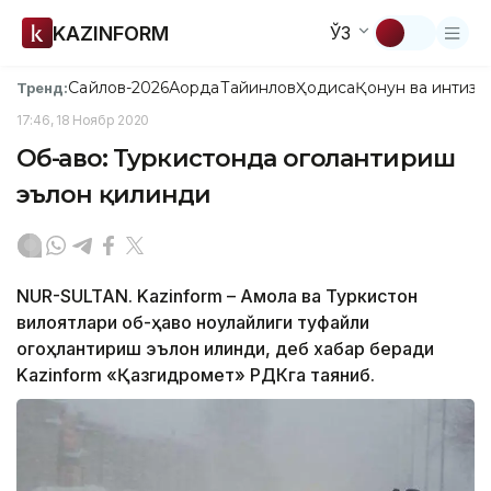
KAZINFORM
ЎЗ
Сайлов-2026
Ақорда
Тайинлов
Ҳодиса
Қонун ва интизо
Тренд:
17:46, 18 Ноябр 2020
Об-ҳаво: Туркистонда огоҳлантириш
эълон қилинди
NUR-SULTAN. Kazinform – Ақмола ва Туркистон
вилоятлари об-ҳаво ноқулайлиги туфайли
огоҳлантириш эълон қилинди, деб хабар беради
Kazinform «Қазгидромет» РДКга таяниб.