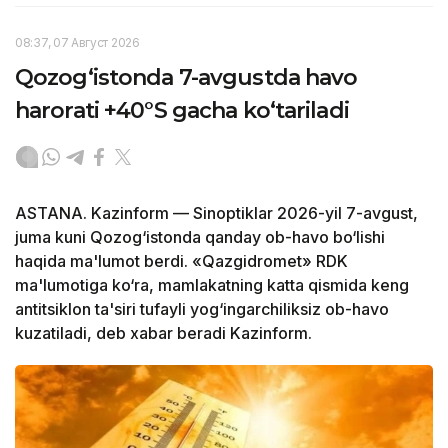
08:37, 07 Август 2026
Qozog‘istonda 7-avgustda havo
harorati +40°S gacha ko‘tariladi
ASTANA. Kazinform — Sinoptiklar 2026-yil 7-avgust,
juma kuni Qozog‘istonda qanday ob-havo bo‘lishi
haqida ma'lumot berdi. «Qazgidromet» RDK
ma'lumotiga ko‘ra, mamlakatning katta qismida keng
antitsiklon ta'siri tufayli yog‘ingarchiliksiz ob-havo
kuzatiladi, deb xabar beradi Kazinform.