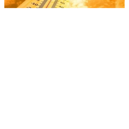
Фото: Казгидромет
Shu bilan birga, sinoptiklar tarqatgan ma’lumotga
ko‘ra, mamlakat sharqida, shuningdek janub va janubi-
sharqning tog‘li hududlarida momaqaldiroq bilan
yomg‘ir yog‘ishi kutilmoqda.
“Sharqiy hududlarda ayrim joylarda kuchli
yomg‘ir yog‘adi, do‘l yog‘ishi ham istisno
etilmaydi”, — deyiladi «Qazgidromet» matbuot
xizmati xabarida.