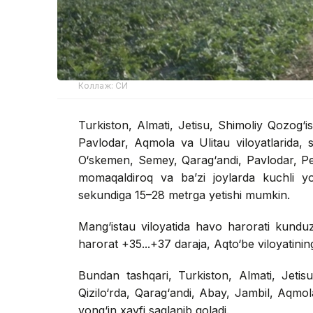
Коллаж: СИ
Turkiston, Almati, Jetisu, Shimoliy Qozog‘i
Pavlodar, Aqmola va Ulitau viloyatlarida, 
O‘skemen, Semey, Qarag‘andi, Pavlodar, Pe
momaqaldiroq va ba’zi joylarda kuchli yo
sekundiga 15–28 metrga yetishi mumkin.
Mang‘istau viloyatida havo harorati kunduzi
harorat +35...+37 daraja, Aqto‘be viloyatinin
Bundan tashqari, Turkiston, Almati, Jetisu
Qizilo‘rda, Qarag‘andi, Abay, Jambil, Aqmol
yong‘in xavfi saqlanib qoladi.