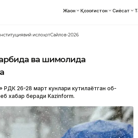
Жаҳон
Қозоғистон
Сиёсат
Т
нституциявий ислоҳот
Сайлов-2026
 ғарбида ва шимолида
а
т» РДК 26-28 март кунлари кутилаётган об-
еб хабар беради Kazinform.