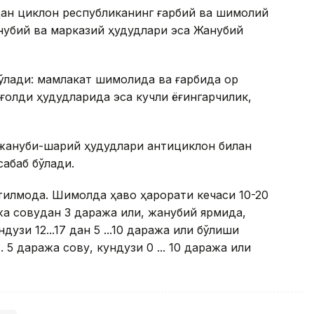
дан циклон республиканинг ғарбий ва шимолий
нубий ва марказий ҳудудлари эса Жанубий
ўлади: мамлакат шимолида ва ғарбида қор
оғолди ҳудудларида эса кучли ёғингарчилик,
жануби-шарқий ҳудудлари антициклон билан
сабаб бўлади.
илмоқда. Шимолда ҳаво ҳарорати кечаси 10-20
жа совуқдан 3 даража илиқ, жанубий ярмида,
ндузи 12...17 дан 5 ...10 даража илиқ бўлиши
 5 даража совуқ, кундузи 0 ... 10 даража илиқ