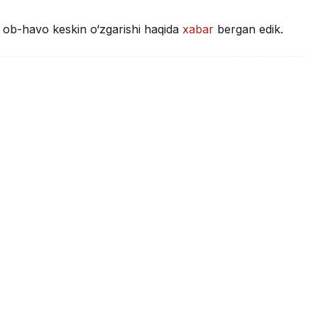
a ob-havo keskin o‘zgarishi haqida
xabar
bergan edik.
Qozog‘istonda ob-havo keskin