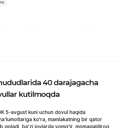
ик
 hududlarida 40 darajagacha
vullar kutilmoqda
 5-avgust kuni uchun dovul haqida
 ma’lumotlariga ko‘ra, mamlakatning bir qator
ib qoladi, ba’zi joylarda yomg‘ir, momaqaldiroq,