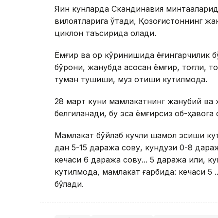
Яқин кунларда Скандинавия минтақалари
вилоятларига ўтади, Қозоғистоннинг жа
циклон таъсирида қолади.
Ёмғир ва қор кўринишида ёғингарчилик б
бўрони, жанубда асосан ёмғир, тоғли, т
туман тушиши, муз қотиши кутилмоқда.
28 март куни мамлакатнинг жанубий ва 
белгиланади, бу эса ёмғирсиз об-ҳавога 
Мамлакат бўйлаб кучли шамол эсиши кут
дан 5-15 даража совуқ, кундузи 0-8 дара
кечаси 6 даража совуқ... 5 даража илиқ, ку
кутилмоқда, мамлакат ғарбида: кечаси 5 ...
бўлади.