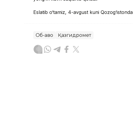
Eslatib o‘tamiz, 4-avgust kuni Qozog‘istond
Об-ҳаво
Қазгидромет
Бекабат Узаков
Муаллиф
08:36, 04 Август 2026
40 daraja issiq va dovul: 
o‘zgaradi