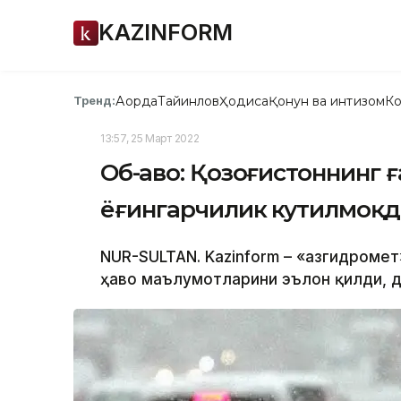
KAZINFORM
Ақорда
Тайинлов
Ҳодиса
Қонун ва интизом
Ко
Тренд:
13:57, 25 Март 2022
Об-ҳаво: Қозоғистоннинг
ёғингарчилик кутилмоқд
NUR-SULTAN. Kazinform – «Қазгидроме
ҳаво маълумотларини эълон қилди, д