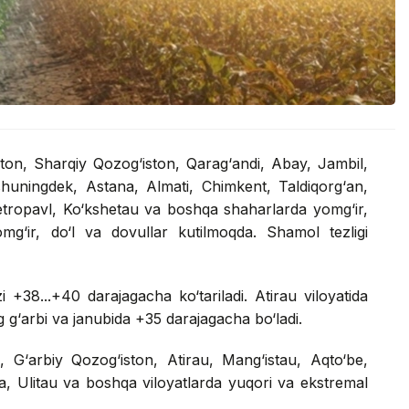
ston, Sharqiy Qozog‘iston, Qarag‘andi, Abay, Jambil,
shuningdek, Astana, Almati, Chimkent, Taldiqorg‘an,
tropavl, Ko‘kshetau va boshqa shaharlarda yomg‘ir,
mg‘ir, do‘l va dovullar kutilmoqda. Shamol tezligi
 +38...+40 darajagacha ko‘tariladi. Atirau viloyatida
g g‘arbi va janubida +35 darajagacha bo‘ladi.
, G‘arbiy Qozog‘iston, Atirau, Mang‘istau, Aqto‘be,
a, Ulitau va boshqa viloyatlarda yuqori va ekstremal