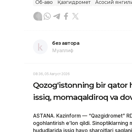
Об-ҳаво
Қазгидромет
Асосий янгил
без автора
Муаллиф
08:36, 05 Август 2026
Qozog‘istonning bir qator
issiq, momaqaldiroq va do
ASTANA. Kazinform — “Qazgidromet” RDK
ogohlantirish e’lon qildi. Sinoptiklarning
hududlarida issiq havo sharoitlari saqlan