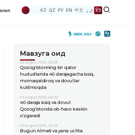
KZ
QZ
РУ
EN
中文
ق ز
ЎЗ
аҳлил
Мавзуга оид
05 avgust 2026, 08:36
Qozog‘istonning bir qator
hududlarida 40 darajagacha issiq,
momaqaldiroq va dovullar
kutilmoqda
04 avgust 2026, 08:36
40 daraja issiq va dovul:
Qozog‘istonda ob-havo keskin
o‘zgaradi
03 avgust 2026, 08:35
Bugun Almati va yana uchta