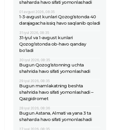
shaharda havo sifati yomonlashadi
01 avgust 2026, 08:35
1-3-avgust kunlari Qozog‘istonda 40
darajagacha issiq havo saqlanib qoladi
31 iyul 2026, 08:35
31-iyul va 1-avgust kunlari
Qozog‘istonda ob-havo qanday
bo‘ladi
30 iyul 2026, 08:35
Bugun Qozog‘istonning uchta
shahrida havo sifati yomonlashadi
29 iyul 2026, 08:35
Bugun mamlakatning beshta
shahrida havo sifati yomonlashadi –
Qazgidromet
28 iyul 2026, 08:36
Bugun Astana, Almati va yana 3 ta
shaharda havo sifati yomonlashadi
27 iyul 2026, 08:35