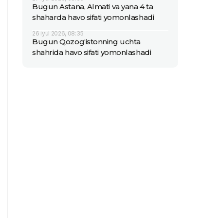
Bugun Astana, Almati va yana 4 ta
shaharda havo sifati yomonlashadi
26 iyul 2026, 08:35
Bugun Qozog‘istonning uchta
shahrida havo sifati yomonlashadi