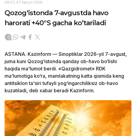
08:37, 07 Август 2026
Qozog‘istonda 7-avgustda havo
harorati +40°S gacha ko‘tariladi
ASTANA. Kazinform — Sinoptiklar 2026-yil 7-avgust,
juma kuni Qozog‘istonda qanday ob-havo bo‘lishi
haqida ma'lumot berdi. «Qazgidromet» RDK
ma'lumotiga ko‘ra, mamlakatning katta qismida keng
antitsiklon ta'siri tufayli yog‘ingarchiliksiz ob-havo
kuzatiladi, deb xabar beradi Kazinform.