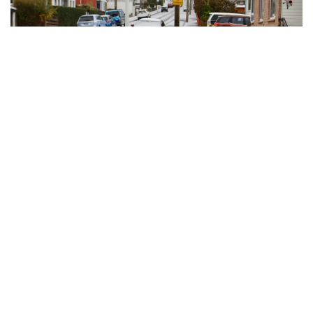
Фото: The Guardian
Данидин шаҳрини қалин қор қоплади, Крайстчерч
шаҳридаги Порт-Ҳиллс тоғ тизмаси ҳам оқ қорга
бурканди. Совуқ ҳаво қор аралаш ёмғир, дўл ва
кучли муздек шамол билан кузатилмоқда.
Веллингтон ва мамлакатнинг яна бир қатор
ҳудудларида ҳам ҳаво кескин совиб, ноқулай об-
ҳаво шароити юзага келди.