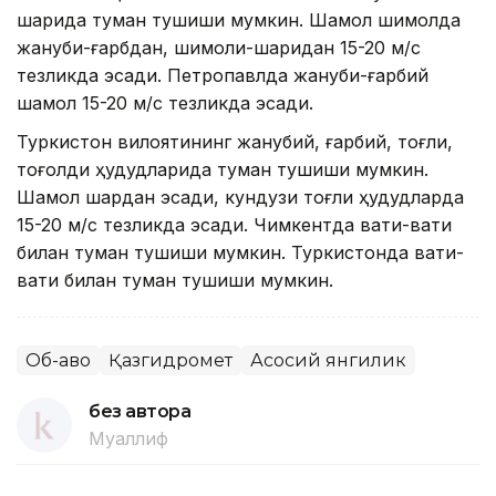
шарқида туман тушиши мумкин. Шамол шимолда
жануби-ғарбдан, шимоли-шарқидан 15-20 м/с
тезликда эсади. Петропавлда жануби-ғарбий
шамол 15-20 м/с тезликда эсади.
Туркистон вилоятининг жанубий, ғарбий, тоғли,
тоғолди ҳудудларида туман тушиши мумкин.
Шамол шарқдан эсади, кундузи тоғли ҳудудларда
15-20 м/с тезликда эсади. Чимкентда вақти-вақти
билан туман тушиши мумкин. Туркистонда вақти-
вақти билан туман тушиши мумкин.
Об-ҳаво
Қазгидромет
Асосий янгилик
без автора
Муаллиф