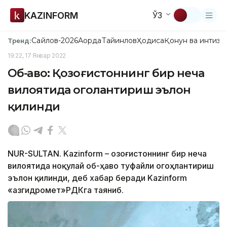
KAZINFORM
ЎЗ
Сайлов-2026
Ақорда
Тайинлов
Ҳодиса
Қонун ва интизо
Тренд:
19:22, 17 Январ 2022
Об-ҳаво: Қозоғистоннинг бир неча
вилоятида огоҳлантириш эълон
қилинди
NUR-SULTAN. Kazinform – Қозоғистоннинг бир неча
вилоятида ноқулай об-ҳаво туфайли огоҳлантириш
эълон қилинди, деб хабар беради Kazinform
«Қазгидромет»РДКга таяниб.