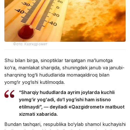
Фото: Казгидромет
Shu bilan birga, sinoptiklar tarqatgan ma’lumotga
ko‘ra, mamlakat sharqida, shuningdek janub va janubi-
sharqning tog‘li hududlarida momaqaldiroq bilan
yomg‘ir yog‘ishi kutilmoqda.
“Sharqiy hududlarda ayrim joylarda kuchli
yomg‘ir yog‘adi, do‘l yog‘ishi ham istisno
etilmaydi”, — deyiladi «Qazgidromet» matbuot
xizmati xabarida.
Bundan tashqari, respublika bo‘ylab shamol kuchayishi