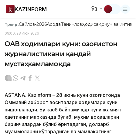
KAZINFORM
ЎЗ
Сайлов-2026
Ақорда
Тайинлов
Ҳодиса
Қонун ва интизо
Тренд:
09:00, 28 Июн 2026
ОАВ ходимлари куни: Қозоғистон
журналистикани қандай
мустаҳкамламоқда
ASTANA. Kazinform – 28 июнь куни Қозоғистонда
Оммавий ахборот воситалари ходимлари куни
нишонланади. Бу касб байрами ҳар куни жамият
ҳаётининг марказида бўлиб, муҳим воқеаларни
биринчилардан бўлиб ёритадиган, долзарб
муаммоларни кўтарадиган ва мамлакатнинг