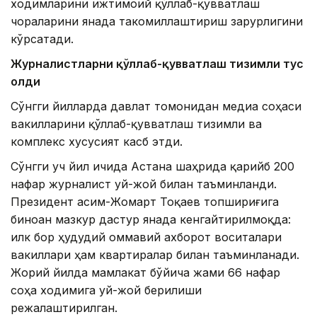
ходимларини ижтимоий қўллаб-қувватлаш
чораларини янада такомиллаштириш зарурлигини
кўрсатади.
Журналистларни қўллаб-қувватлаш тизимли тус
олди
Сўнгги йилларда давлат томонидан медиа соҳаси
вакилларини қўллаб-қувватлаш тизимли ва
комплекс хусусият касб этди.
Сўнгги уч йил ичида Астана шаҳрида қарийб 200
нафар журналист уй-жой билан таъминланди.
Президент Қасим-Жомарт Тоқаев топшириғига
биноан мазкур дастур янада кенгайтирилмоқда:
илк бор ҳудудий оммавий ахборот воситалари
вакиллари ҳам квартиралар билан таъминланади.
Жорий йилда мамлакат бўйича жами 66 нафар
соҳа ходимига уй-жой берилиши
режалаштирилган.