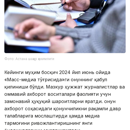
Фото: Астана шаҳар ҳокимлиги
Кейинги муҳим босқич 2024 йил июнь ойида
«Масс-медиа тўғрисида»ги Қонуннинг қабул
қилиниши бўлди. Мазкур ҳужжат журналистлар ва
оммавий ахборот воситалари фаолияти учун
замонавий ҳуқуқий шароитларни яратди. Қонун
ахборот соҳасидаги қонунчиликни рақамли давр
талабларига мослаштирди ҳамда медиа
тармоғини ривожлантиришнинг янги