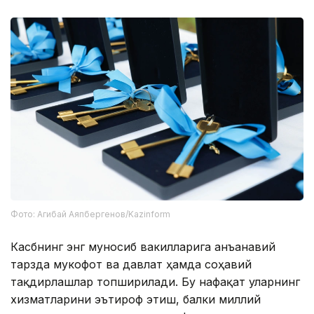
Фото: Агибай Аяпбергенов/Kazinform
Касбнинг энг муносиб вакилларига анъанавий
тарзда мукофот ва давлат ҳамда соҳавий
тақдирлашлар топширилади. Бу нафақат уларнинг
хизматларини эътироф этиш, балки миллий