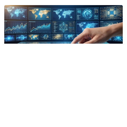
Коллаж: kazinform/ СИ
ТАСС: Хорижий фуқаролар учун Қозоғистонга
кириш пуллик бўлади
Қозоғистон хорижий фуқаролар ва фуқаролиги
бўлмаган шахслар учун мамлакатга кириш учун
электрон рухсатнома тизимини жорий қилиши