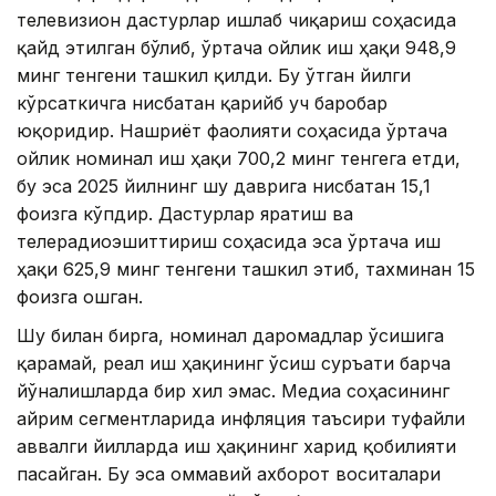
телевизион дастурлар ишлаб чиқариш соҳасида
қайд этилган бўлиб, ўртача ойлик иш ҳақи 948,9
минг тенгени ташкил қилди. Бу ўтган йилги
кўрсаткичга нисбатан қарийб уч баробар
юқоридир. Нашриёт фаолияти соҳасида ўртача
ойлик номинал иш ҳақи 700,2 минг тенгега етди,
бу эса 2025 йилнинг шу даврига нисбатан 15,1
фоизга кўпдир. Дастурлар яратиш ва
телерадиоэшиттириш соҳасида эса ўртача иш
ҳақи 625,9 минг тенгени ташкил этиб, тахминан 15
фоизга ошган.
Шу билан бирга, номинал даромадлар ўсишига
қарамай, реал иш ҳақининг ўсиш суръати барча
йўналишларда бир хил эмас. Медиа соҳасининг
айрим сегментларида инфляция таъсири туфайли
аввалги йилларда иш ҳақининг харид қобилияти
пасайган. Бу эса оммавий ахборот воситалари