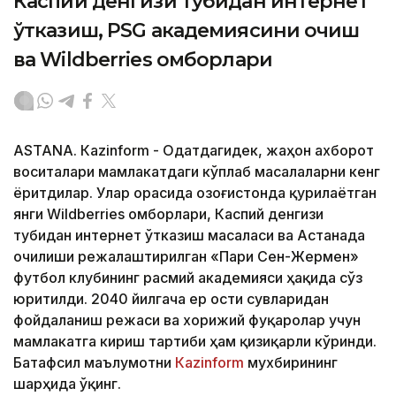
Каспий денгизи тубидан интернет
ўтказиш, PSG академиясини очиш
ва Wildberries омборлари
ASTANА. Кazinform - Одатдагидек, жаҳон ахборот
воситалари мамлакатдаги кўплаб масалаларни кенг
ёритдилар. Улар орасида Қозоғистонда қурилаётган
янги Wildberries омборлари, Каспий денгизи
тубидан интернет ўтказиш масаласи ва Астанада
очилиши режалаштирилган «Пари Сен-Жермен»
футбол клубининг расмий академияси ҳақида сўз
юритилди. 2040 йилгача ер ости сувларидан
фойдаланиш режаси ва хорижий фуқаролар учун
мамлакатга кириш тартиби ҳам қизиқарли кўринди.
Батафсил маълумотни
Кazinform
мухбирининг
шарҳида ўқинг.