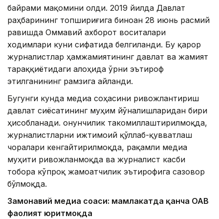
байрами мақомини олди. 2019 йилда Давлат
раҳбарининг топшириғига биноан 28 июнь расмий
равишда Оммавий ахборот воситалари
ходимлари куни сифатида белгиланди. Бу қарор
журналистлар ҳамжамиятининг давлат ва жамият
тараққиётидаги алоҳида ўрни эътироф
этилганининг рамзига айланди.
Бугунги кунда медиа соҳасини ривожлантириш
давлат сиёсатининг муҳим йўналишларидан бири
ҳисобланади. Қонунчилик такомиллаштирилмоқда,
журналистларни ижтимоий қўллаб-қувватлаш
чоралари кенгайтирилмоқда, рақамли медиа
муҳити ривожланмоқда ва журналист касби
тобора кўпроқ жамоатчилик эътирофига сазовор
бўлмоқда.
Замонавий медиа соҳаси: мамлакатда қанча ОАВ
фаолият юритмоқда