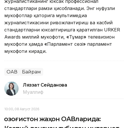
журналистиканинг юксак профессионал
стандартлари рамзи ҳисобланади. Энг нуфузли
мукофотлар қаторига мультимедиа
журналистикасини ривожлантириш ва касбий
стандартларни юксалтиришга қаратилган URKER
Awards миллий мукофоти,
«
Тұмар
»
телевизион
мукофоти ҳамда
«
Парламент сөзі
»
парламент
мукофоти киради.
ОАВ
Байрам
Ляззат Сейданова
Муаллиф
10:00, 08 Август 2026
Қозоғистон жаҳон ОАВларида: