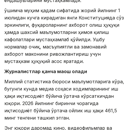
ёндашувларини мустаҳкамлади.
Қўшимча муҳим қадам сифатида жорий йилнинг 1
июлидан кучга кирадиган янги Конституцияда сўз
эркинлиги, фуқароларнинг ахборот олиш ҳуқуқи
ҳамда шахсий маълумотларни ҳимоя қилиш
кафолатлари мустаҳкамлаб қўйилди. Ушбу
нормалар очиқ, масъулиятли ва замонавий
ахборот маконини ривожлантириш учун
мустаҳкам ҳуқуқий асос яратади.
Журналистлар қанча маош олади
Миллий статистика бюроси маълумотларига кўра,
бугунги кунда медиа соҳаси ходимларининг иш
ҳақи иқтисодиёт бўйича ўртача кўрсаткичдан
юқори. 2026 йилнинг биринчи чорагида
иқтисодиёт бўйича ўртача ойлик иш ҳақи 461,5
минг тенгени ташкил этган.
Энг юқори даромад кино, видеофильмлар ва