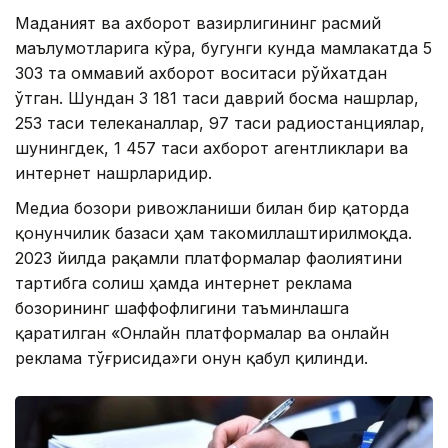
Маданият ва ахборот вазирлигининг расмий
маълумотларига кўра, бугунги кунда мамлакатда 5
303 та оммавий ахборот воситаси рўйхатдан
ўтган. Шундан 3 181 таси даврий босма нашрлар,
253 таси телеканаллар, 97 таси радиостанциялар,
шунингдек, 1 457 таси ахборот агентликлари ва
интернет нашрларидир.
Медиа бозори ривожланиши билан бир қаторда
қонунчилик базаси ҳам такомиллаштирилмоқда.
2023 йилда рақамли платформалар фаолиятини
тартибга солиш ҳамда интернет реклама
бозорининг шаффофлигини таъминлашга
қаратилган «Онлайн платформалар ва онлайн
реклама тўғрисида»ги Қонун қабул қилинди.