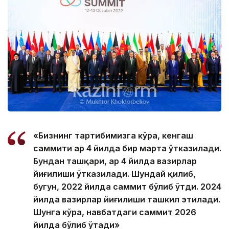
«Бизнинг тартибимизга кўра, кенгаш
саммити ҳар 4 йилда бир марта ўтказилади.
Бундан ташқари, ҳар 4 йилда вазирлар
йиғилиши ўтказилади. Шундай қилиб,
бугун, 2022 йилда саммит бўлиб ўтди. 2024
йилда вазирлар йиғилиши ташкил этилади.
Шунга кўра, навбатдаги саммит 2026
йилда бўлиб ўтади»