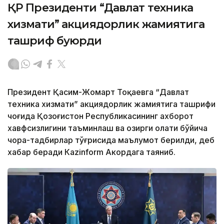
ҚР Президенти “Давлат техника
хизмати” акциядорлик жамиятига
ташриф буюрди
Президент Қасим-Жомарт Тоқаевга “Давлат
техника хизмати” акциядорлик жамиятига ташрифи
чоғида Қозоғистон Республикасининг ахборот
хавфсизлигини таъминлаш ва ҳозирги ҳолати бўйича
чора-тадбирлар тўғрисида маълумот берилди, деб
хабар беради Каzinform Акордага таяниб.