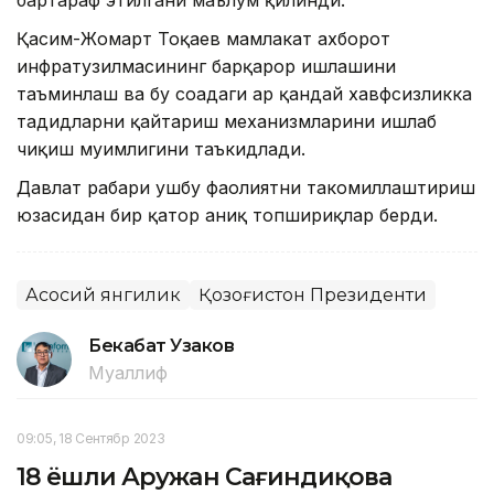
Қасим-Жомарт Тоқаев мамлакат ахборот
инфратузилмасининг барқарор ишлашини
таъминлаш ва бу соҳадаги ҳар қандай хавфсизликка
таҳдидларни қайтариш механизмларини ишлаб
чиқиш муҳимлигини таъкидлади.
Давлат раҳбари ушбу фаолиятни такомиллаштириш
юзасидан бир қатор аниқ топшириқлар берди.
Асосий янгилик
Қозоғистон Президенти
Бекабат Узаков
Муаллиф
09:05, 18 Сентябр 2023
18 ёшли Аружан Сағиндиқова