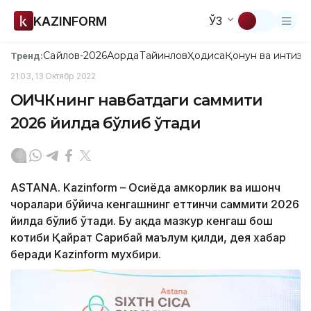
KAZINFORM
ЎЗ
Сайлов-2026
Ақорда
Тайинлов
Ҳодиса
Қонун ва интизо
Тренд:
21:03, 13 Октябр 2022
ОҲИЧКнинг навбатдаги саммити
2026 йилда бўлиб ўтади
ASTANA. Kazinform – Осиёда ҳамкорлик ва ишонч
чоралари бўйича кенгашнинг еттинчи саммити 2026
йилда бўлиб ўтади. Бу ҳақда мазкур кенгаш бош
котиби Қайрат Сарибай маълум қилди, дея хабар
беради Kazinform мухбири.