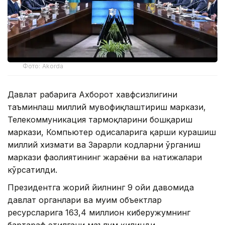
Фото: Akorda
Давлат раҳбарига Ахборот хавфсизлигини
таъминлаш миллий мувофиқлаштириш маркази,
Телекоммуникация тармоқларини бошқариш
маркази, Компьютер ҳодисаларига қарши курашиш
миллий хизмати ва Зарарли кодларни ўрганиш
маркази фаолиятининг жараёни ва натижалари
кўрсатилди.
Президентга жорий йилнинг 9 ойи давомида
давлат органлари ва муҳим объектлар
ресурсларига 163,4 миллион киберҳужумнинг
бартараф этилгани маълум қилинди.