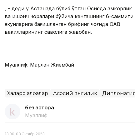
, - деди у Астанада бўлиб ўтган Осиёда ҳамкорлик
ва ишонч чоралари бўйича кенгашнинг 6-саммити
якунларига бағишланган брифинг чоғида ОАВ
вакилларининг саволига жавобан.
Муаллиф: Марлан Жиембай
Халқаро алоқалар
Асосий янгилик
Дипломатия
без автора
Муаллиф
13:00, 03 Октябр 2023