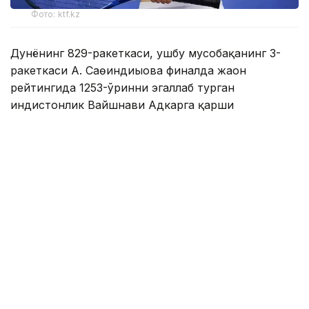
Фото: ktf.kz
Дунёнинг 829-ракеткаси, ушбу мусобақанинг 3-
ракеткаси А. Саөиндиыова финалда жаҳон
рейтингида 1253-ўринни эгаллаб турган
ҳиндистонлик Вайшнави Адкарга қарши
чемпионлик учун кураш олиб борди.
Биринчи партия кескин курашлар остида ўтди,
Аружан тай-брейкда муваффақиятли ўйнади - 7:6
(8:6).
Иккинчи сетда қозоғистонлик ёш теннисчи
рақибига ҳеч қандай имконият қолдирмади - 6:0.
Шу тариқа Аружан Сағиндиқова муҳим ғалабага
эришди.
Эслатиб ўтамиз, аввалроқ Аружан Сағиндиқова
Тунисдаги мусобақа финалига чиққани ҳақида