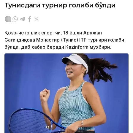
Тунисдаги турнир ғолиби бўлди
Қозоғистонлик спортчи, 18 ёшли Аружан
Сағиндиқова Монастир (Тунис) ITF турнири ғолиби
бўлди, деб хабар беради Каzinform мухбири.