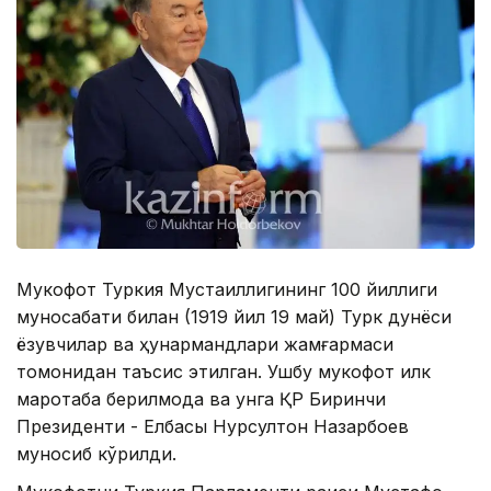
Мукофот Туркия Мустақиллигининг 100 йиллиги
муносабати билан (1919 йил 19 май) Турк дунёси
ёзувчилар ва ҳунармандлари жамғармаси
томонидан таъсис этилган. Ушбу мукофот илк
маротаба берилмоқда ва унга ҚР Биринчи
Президенти - Елбасы Нурсултон Назарбоев
муносиб кўрилди.