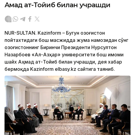
Аҳмад ат-Тойиб билан учрашди
NUR-SULTAN. Kazinform – Бугун Қозоғистон
пойтахтидаги бош масжидда жума намозидан сўнг
Қозоғистоннинг Биринчи Президенти Нурсултон
Назарбоев «Ал-Азҳар» университети бош имоми
шайх Аҳмад ат-Тойиб билан учрашди, дея хабар
бермоқда Kazinform elbasy.kz сайтига таяниб.