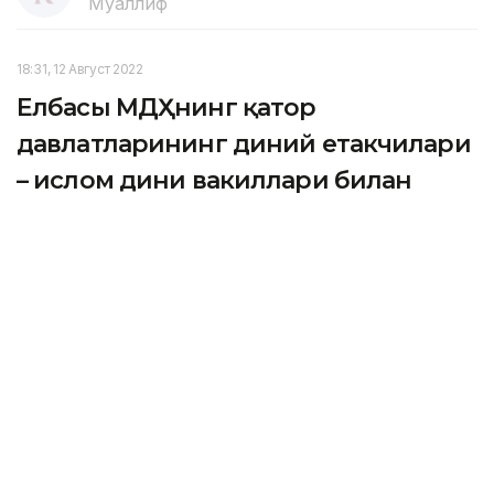
Муаллиф
18:31, 12 Август 2022
Елбасы МДҲнинг қатор
давлатларининг диний етакчилари
– ислом дини вакиллари билан
учрашди
NUR-SULTAN. Кazinform – Қозоғистоннинг Биринчи
Президенти МДҲнинг қатор давлатлари диний
етакчилари – ислом дини вакиллари билан учрашув
ўтказди, дея хабар беради Кazinform Елбасынинг
расмий сайтига таяниб.