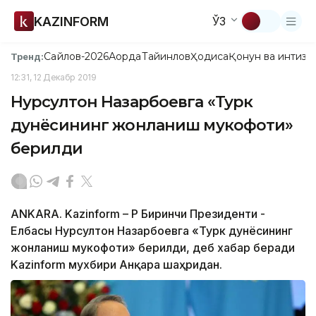
KAZINFORM
ЎЗ
Сайлов-2026
Ақорда
Тайинлов
Ҳодиса
Қонун ва интизо
Тренд:
12:31, 12 Декабр 2019
Нурсултон Назарбоевга «Турк
дунёсининг жонланиш мукофоти»
берилди
ANKARA. Kazinform – ҚР Биринчи Президенти -
Елбасы Нурсултон Назарбоевга «Турк дунёсининг
жонланиш мукофоти» берилди, деб хабар беради
Kazinform мухбири Анқара шаҳридан.