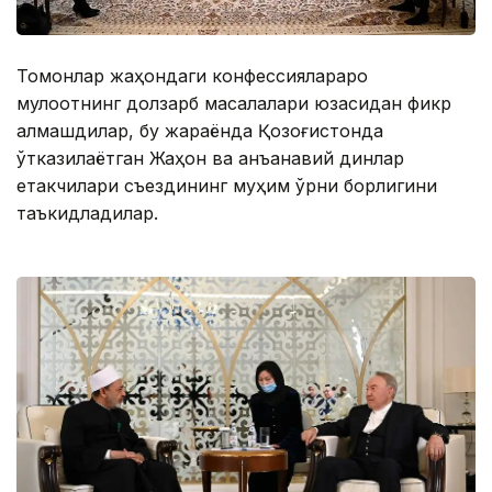
Томонлар жаҳондаги конфессиялараро
мулоқотнинг долзарб масалалари юзасидан фикр
алмашдилар, бу жараёнда Қозоғистонда
ўтказилаётган Жаҳон ва анъанавий динлар
етакчилари съездининг муҳим ўрни борлигини
таъкидладилар.