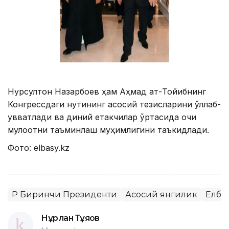
Нурсултон Назарбоев ҳам Аҳмад ат-Тойибнинг
Конгрессдаги нутқининг асосий тезисларини қўллаб-
қувватлади ва диний етакчилар ўртасида очиқ
мулоқотни таъминлаш муҳимлигини таъкидлади.
Фото: elbasy.kz
ҚР Биринчи Президенти
Асосий янгилик
Елба
Нұрлан Тұяқов