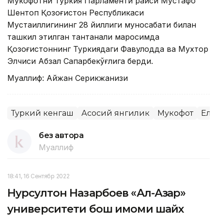
Мукофотни Туркия Парламенти раиси Мустафо
Шентоп Қозоғистон Республикаси
Мустақиллигининг 28 йиллиги муносабати билан
ташкил этилган тантанали маросимда
Қозоғистоннинг Туркиядаги Фавқулодда ва Мухтор
Элчиси Абзал Сапарбекўғлига берди.
Муаллиф: Айжан Серикжанқизи
Туркий кенгаш
Асосий янгилик
Мукофот
Елб
без автора
Муаллиф
18:41, 16 Сентябр 2022
Нурсултон Назарбоев «Ал-Азҳар»
университети бош имоми шайх