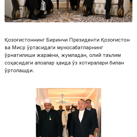
Қозоғистоннинг Биринчи Президенти Қозоғистон
ва Миср ўртасидаги муносабатларнинг
ўрнатилиши жараёни, жумладан, олий таълим
соҳасидаги алоқалар ҳақида ўз хотиралари билан
ўртоқлашди.