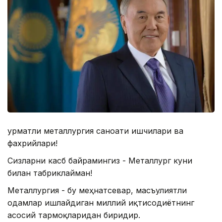
Ҳурматли металлургия саноати ишчилари ва
фахрийлари!
Сизларни касб байрамингиз - Металлург куни
билан табриклайман!
Металлургия - бу меҳнатсевар, масъулиятли
одамлар ишлайдиган миллий иқтисодиётнинг
асосий тармоқларидан биридир.