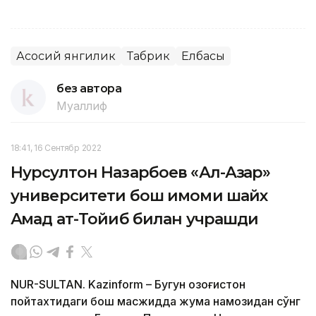
Асосий янгилик
Табрик
Елбасы
без автора
Муаллиф
18:41, 16 Сентябр 2022
Нурсултон Назарбоев «Ал-Азҳар»
университети бош имоми шайх
Аҳмад ат-Тойиб билан учрашди
NUR-SULTAN. Kazinform – Бугун Қозоғистон
пойтахтидаги бош масжидда жума намозидан сўнг