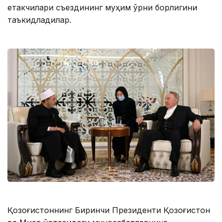
етакчилари съездининг муҳим ўрни борлигини
таъкидладилар.
Қозоғистоннинг Биринчи Президенти Қозоғистон