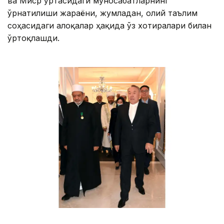
ва Миср ўртасидаги муносабатларнинг
ўрнатилиши жараёни, жумладан, олий таълим
соҳасидаги алоқалар ҳақида ўз хотиралари билан
ўртоқлашди.