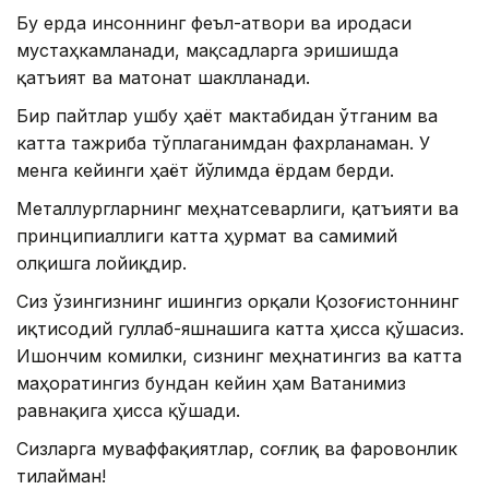
Бу ерда инсоннинг феъл-атвори ва иродаси
мустаҳкамланади, мақсадларга эришишда
қатъият ва матонат шаклланади.
Бир пайтлар ушбу ҳаёт мактабидан ўтганим ва
катта тажриба тўплаганимдан фахрланаман. У
менга кейинги ҳаёт йўлимда ёрдам берди.
Металлургларнинг меҳнатсеварлиги, қатъияти ва
принципиаллиги катта ҳурмат ва самимий
олқишга лойиқдир.
Сиз ўзингизнинг ишингиз орқали Қозоғистоннинг
иқтисодий гуллаб-яшнашига катта ҳисса қўшасиз.
Ишончим комилки, сизнинг меҳнатингиз ва катта
маҳоратингиз бундан кейин ҳам Ватанимиз
равнақига ҳисса қўшади.
Сизларга муваффақиятлар, соғлиқ ва фаровонлик
тилайман!