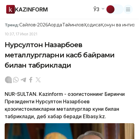
KAZINFORM
ЎЗ
Сайлов-2026
Ақорда
Тайинлов
Ҳодиса
Қонун ва интизо
Тренд:
10:37, 17 Июл 2021
Нурсултон Назарбоев
металлургларни касб байрами
билан табриклади
NUR-SULTAN. Kazinform - Қозоғистоннинг Биринчи
Президенти Нурсултон Назарбоев
қозоғистонликларни металлурглар куни билан
табриклади, деб хабар беради Elbasy.kz.