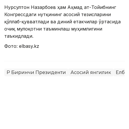
Нурсултон Назарбоев ҳам Аҳмад ат-Тойибнинг
Конгрессдаги нутқининг асосий тезисларини
қўллаб-қувватлади ва диний етакчилар ўртасида
очиқ мулоқотни таъминлаш муҳимлигини
таъкидлади.
Фото: elbasy.kz
ҚР Биринчи Президенти
Асосий янгилик
Елба
Нұрлан Тұяқов
Муаллиф
18:31, 12 Август 2022
Елбасы МДҲнинг қатор