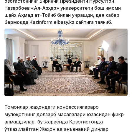
Қозоғистоннинг Биринчи Президенти Нурсултон
Назарбоев «Ал-Азҳар» университети бош имоми
шайх Аҳмад ат-Тойиб билан учрашди, дея хабар
бермоқда Kazinform elbasy.kz сайтига таяниб.
Томонлар жаҳондаги конфессиялараро
мулоқотнинг долзарб масалалари юзасидан фикр
алмашдилар, бу жараёнда Қозоғистонда
ўтказилаётган Жаҳон ва анъанавий динлар