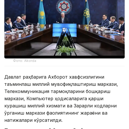
Фото: Akorda
Давлат раҳбарига Ахборот хавфсизлигини
таъминлаш миллий мувофиқлаштириш маркази,
Телекоммуникация тармоқларини бошқариш
маркази, Компьютер ҳодисаларига қарши
курашиш миллий хизмати ва Зарарли кодларни
ўрганиш маркази фаолиятининг жараёни ва
натижалари кўрсатилди.