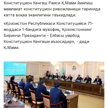
Конституцион Кенгаш Раиси Қ.Мами йиғилиш
мамлакат конституцион ривожланиши тарихида
катта воқеа эканлигини таъкидлади.
«Қозоғистон Республикаси Конституцияси 71-
моддаси 1-бандига мувофиқ, Қозоғистоннинг
Биринчи Президенти – Елбасы умрбод
Конституцион Кенгаши аъзосидир», - деди
Қ.Мами.