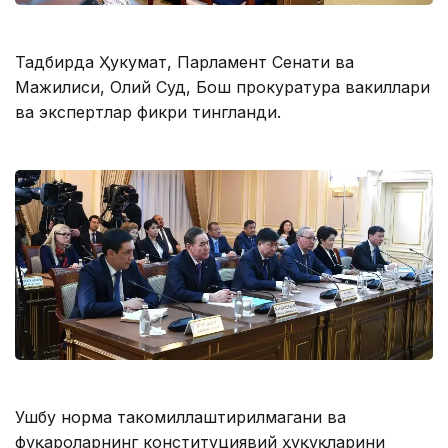
Тадбирда Ҳукумат, Парламент Сенати ва
Мажилиси, Олий Суд, Бош прокуратура вакиллари
ва экспертлар фикри тингланди.
Ушбу норма такомиллаштирилмагани ва
фуқароларнинг конституциявий ҳуқуқларини