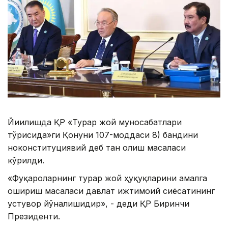
Йиғилишда ҚР «Турар жой муносабатлари
тўғрисида»ги Қонуни 107-моддаси 8) бандини
ноконституциявий деб тан олиш масаласи
кўрилди.
«Фуқароларнинг турар жой ҳуқуқларини амалга
ошириш масаласи давлат ижтимоий сиёсатининг
устувор йўналишидир», - деди ҚР Биринчи
Президенти.