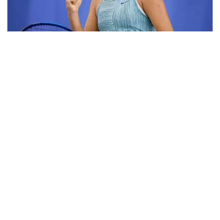
Фото: ktf.kz
Дунёнинг 829-ракеткаси, ушбу мусобақанинг 3-
ракеткаси А. Саөиндиыова финалда жаҳон
рейтингида 1253-ўринни эгаллаб турган
ҳиндистонлик Вайшнави Адкарга қарши
чемпионлик учун кураш олиб борди.
Биринчи партия кескин курашлар остида ўтди,
Аружан тай-брейкда муваффақиятли ўйнади - 7:6
(8:6).
Иккинчи сетда қозоғистонлик ёш теннисчи