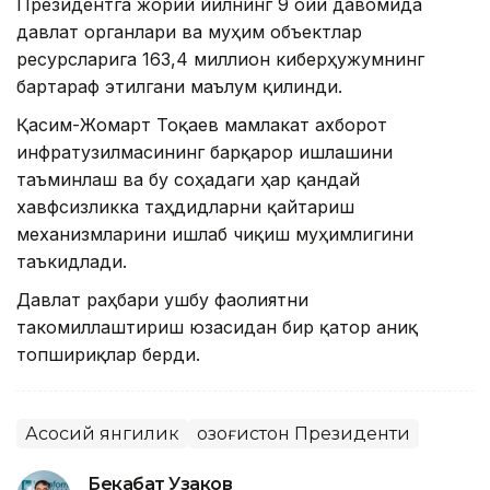
Президентга жорий йилнинг 9 ойи давомида
давлат органлари ва муҳим объектлар
ресурсларига 163,4 миллион киберҳужумнинг
бартараф этилгани маълум қилинди.
Қасим-Жомарт Тоқаев мамлакат ахборот
инфратузилмасининг барқарор ишлашини
таъминлаш ва бу соҳадаги ҳар қандай
хавфсизликка таҳдидларни қайтариш
механизмларини ишлаб чиқиш муҳимлигини
таъкидлади.
Давлат раҳбари ушбу фаолиятни
такомиллаштириш юзасидан бир қатор аниқ
топшириқлар берди.
Асосий янгилик
Қозоғистон Президенти
Бекабат Узаков