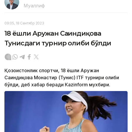
Муаллиф
09:05, 18 Сентябр 2023
18 ёшли Аружан Сағиндиқова
Тунисдаги турнир ғолиби бўлди
Қозоғистонлик спортчи, 18 ёшли Аружан
Сағиндиқова Монастир (Тунис) ITF турнири ғолиби
бўлди, деб хабар беради Каzinform мухбири.