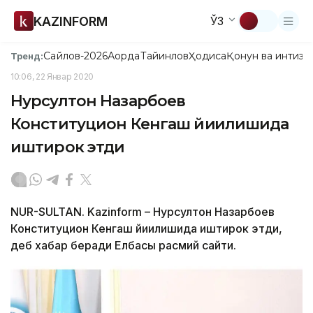
KAZINFORM
ЎЗ
Сайлов-2026
Ақорда
Тайинлов
Ҳодиса
Қонун ва интизо
Тренд:
10:06, 22 Январ 2020
Нурсултон Назарбоев
Конституцион Кенгаш йиғилишида
иштирок этди
NUR-SULTAN. Kazinform – Нурсултон Назарбоев
Конституцион Кенгаш йиғилишида иштирок этди,
деб хабар беради Елбасы расмий сайти.