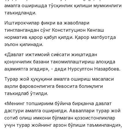
амалга оширишда тўсқинлик қилиши мумкинлиги
таъкидланди.
Иштирокчилар фикри ва жавоблари
тинглангандан сўнг Конституцион Кенгаш
норматив қарор қабул қилди. Қарор матбуотда
эълон қилинади.
«Давлат ижтимоий сиёсати жиҳатидан
қонунчилик базани такомиллаштириш алоҳида
аҳамиятга эгадир», - деди Нурсултон Назарбоев.
Турар жой ҳуқуқини амалга ошириш масаласи
аҳоли фаровонлигига бевосита боғлиқлиги
таъкидлаб ўтилди.
«Менинг топшириғим бўйича бирқанча давлат
дастури амалга оширилди. Авваллари турар жой
сотиб олиш имкони бўлмаган қозоғистонликлар
учун турар жойнинг арзон бўлиши таъминланди»,