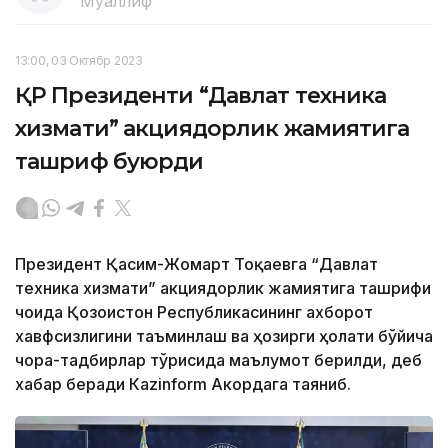
Муаллиф
13:00, 03 Октябр 2023
ҚР Президенти “Давлат техника
хизмати” акциядорлик жамиятига
ташриф буюрди
Президент Қасим-Жомарт Тоқаевга “Давлат
техника хизмати” акциядорлик жамиятига ташрифи
чоғида Қозоғистон Республикасининг ахборот
хавфсизлигини таъминлаш ва ҳозирги ҳолати бўйича
чора-тадбирлар тўғрисида маълумот берилди, деб
хабар беради Каzinform Акордага таяниб.