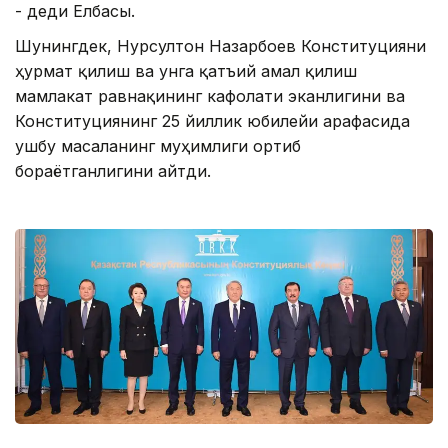
- деди Елбасы.
Шунингдек, Нурсултон Назарбоев Конституцияни
ҳурмат қилиш ва унга қатъий амал қилиш
мамлакат равнақининг кафолати эканлигини ва
Конституциянинг 25 йиллик юбилейи арафасида
ушбу масаланинг муҳимлиги ортиб
бораётганлигини айтди.