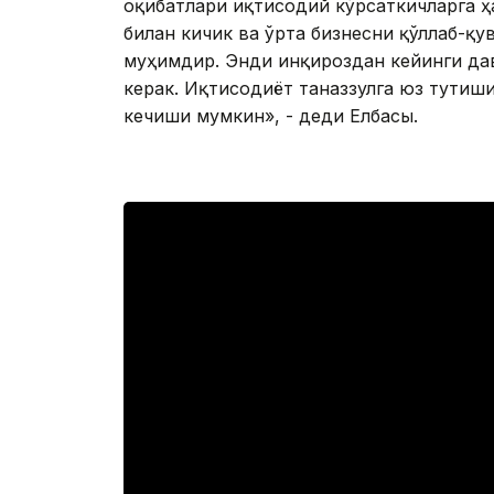
оқибатлари иқтисодий кўрсаткичларга ҳ
билан кичик ва ўрта бизнесни қўллаб-қ
муҳимдир. Энди инқироздан кейинги да
керак. Иқтисодиёт таназзулга юз тутиш
кечиши мумкин», - деди Елбасы.