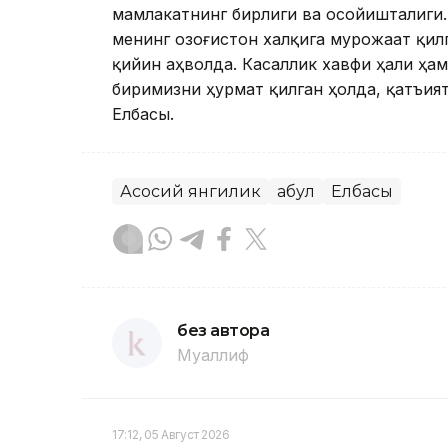
мамлакатнинг бирлиги ва осойишталиги
менинг Қозоғистон халқига мурожаат қи
қийин аҳволда. Касаллик хавфи ҳали ҳа
биримизни ҳурмат қилган ҳолда, қатъият
Елбасы.
Асосий янгилик
Қабул
Елбасы
без автора
Муаллиф
17:12, 05 Август 2026