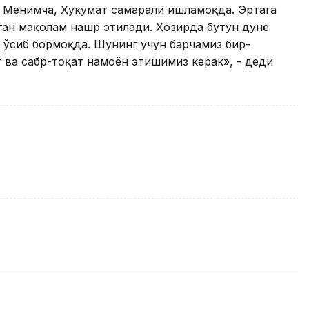
. Менимча, Ҳукумат самарали ишламоқда. Эртага
лган мақолам нашр этилади. Ҳозирда бутун дунё
м ўсиб бормоқда. Шунинг учун барчамиз бир-
 ва сабр-тоқат намоён этишимиз керак», - деди