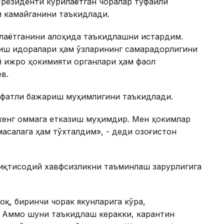
резиденти кўрилаётган чоралар туфайли
 камайганини таъкидлади.
лаётганини алоҳида таъкидлашни истардим.
лиш идоралари ҳам ўзларининг самарадорлигини
й ижро ҳокимияти органлари ҳам фаол
в.
ифатли бажариш муҳимлигини таъкидлади.
кенг оммага етказиш муҳимдир. Мен ҳокимлар
асалага ҳам тўхталдим», - деди Қозоғистон
 иқтисодий хавфсизликни таъминлаш зарурлигига
қ, биринчи чорак якунларига кўра,
. Аммо шуни таъкидлаш керакки, карантин