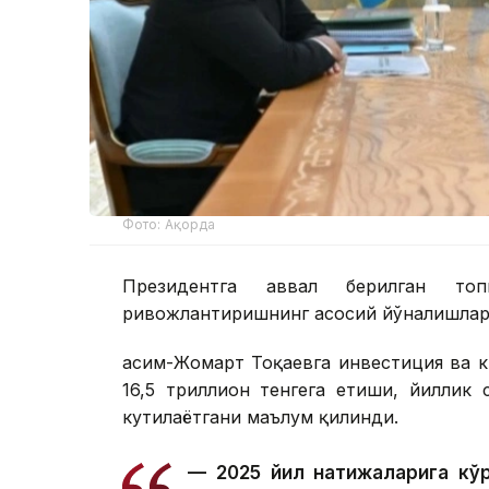
Фото: Ақорда
Президентга аввал берилган топ
ривожлантиришнинг асосий йўналишлари
Қасим-Жомарт Тоқаевга инвестиция ва к
16,5 триллион тенгега етиши, йиллик
кутилаётгани маълум қилинди.
— 2025 йил натижаларига кўр