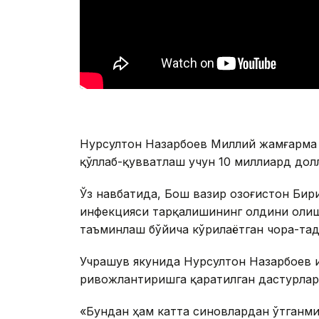
Нурсултон Назарбоев Миллий жамғарма
қўллаб-қувватлаш учун 10 миллиард дол
Ўз навбатида, Бош вазир Қозоғистон Би
инфекцияси тарқалишининг олдини оли
таъминлаш бўйича кўрилаётган чора-тад
Учрашув якунида Нурсултон Назарбоев
ривожлантиришга қаратилган дастурлар
«Бундан ҳам катта синовлардан ўтганмиз