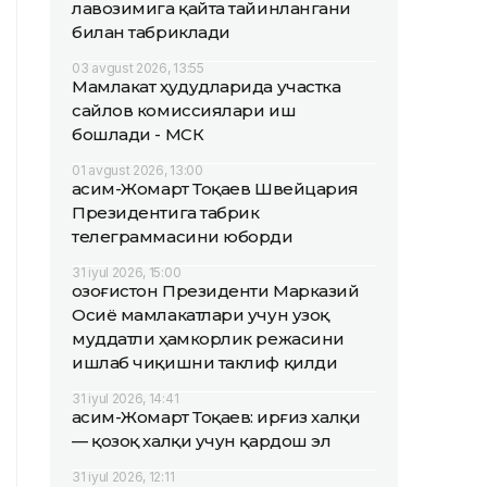
лавозимига қайта тайинлангани
билан табриклади
03 avgust 2026, 13:55
Мамлакат ҳудудларида участка
сайлов комиссиялари иш
бошлади - МСК
01 avgust 2026, 13:00
Қасим-Жомарт Тоқаев Швейцария
Президентига табрик
телеграммасини юборди
31 iyul 2026, 15:00
Қозоғистон Президенти Марказий
Осиё мамлакатлари учун узоқ
муддатли ҳамкорлик режасини
ишлаб чиқишни таклиф қилди
31 iyul 2026, 14:41
Қасим-Жомарт Тоқаев: Қирғиз халқи
— қозоқ халқи учун қардош эл
31 iyul 2026, 12:11