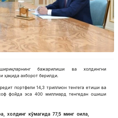
шириқларнинг бажарилиши ва холдингни
 ҳақида ахборот берилди.
редит портфели 14,3 триллион тенгега етиши ва
 соф фойда эса 400 миллиард тенгедан ошиши
а, холдинг кўмагида 77,5 минг оила,