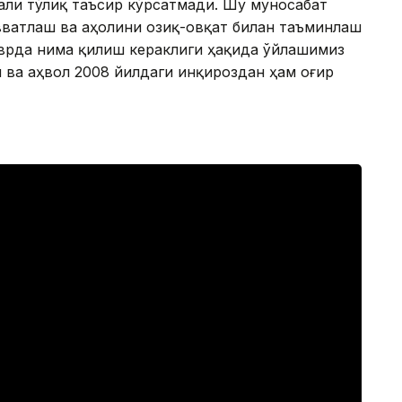
али тўлиқ таъсир кўрсатмади. Шу муносабат
увватлаш ва аҳолини озиқ-овқат билан таъминлаш
врда нима қилиш кераклиги ҳақида ўйлашимиз
и ва аҳвол 2008 йилдаги инқироздан ҳам оғир