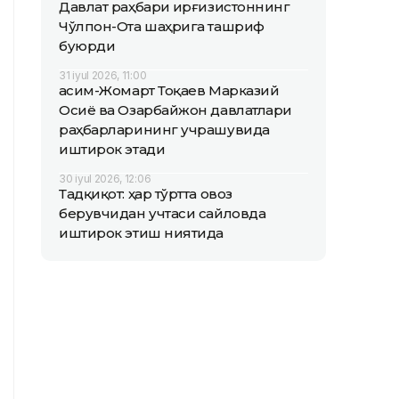
Давлат раҳбари Қирғизистоннинг
Чўлпон-Ота шаҳрига ташриф
буюрди
31 iyul 2026, 11:00
Қасим-Жомарт Тоқаев Марказий
Осиё ва Озарбайжон давлатлари
раҳбарларининг учрашувида
иштирок этади
30 iyul 2026, 12:06
Тадқиқот: ҳар тўртта овоз
берувчидан учтаси сайловда
иштирок этиш ниятида