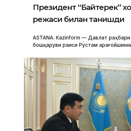
Президент “Байтерек” 
режаси билан танишди
ASTANА. Каzinform — Давлат раҳбари
бошқаруви раиси Рустам Қарағойшинни