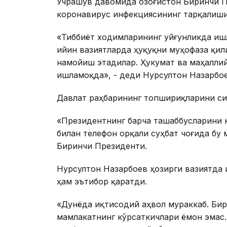
Учрашув давомида Қозоғистон Биринчи П
коронавирус инфекциясининг тарқалиши
«Тиббиёт ходимларининг уйғунликда иш
Қийин вазиятларда ҳуқуқни муҳофаза қи
намойиш этадилар. Ҳукумат ва маҳалли
ишламоқда», - деди Нурсултон Назарбое
Давлат раҳбарининг топшириқларини с
«Президентнинг барча ташаббусларини 
билан телефон орқали суҳбат чоғида бу м
Биринчи Президенти.
Нурсултон Назарбоев ҳозирги вазиятда
ҳам эътибор қаратди.
«Дунёда иқтисодий аҳвол мураккаб. Биро
мамлакатнинг кўрсаткичлари ёмон эмас