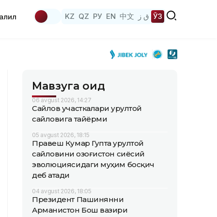
KZ
QZ
РУ
EN
中文
ق ز
ЎЗ
аҳлил
Мавзуга оид
06 avgust 2026, 14:27
Сайлов участкалари Қурултой
сайловига тайёрми
05 avgust 2026, 18:15
Правеш Кумар Гупта Қурултой
сайловини Қозоғистон сиёсий
эволюциясидаги муҳим босқич
деб атади
04 avgust 2026, 18:05
Президент Пашинянни
Арманистон Бош вазири