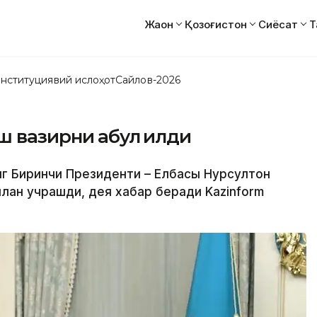
Жаҳон
Қозоғистон
Сиёсат
Т
нституциявий ислоҳот
Сайлов-2026
 вазирни қабул қилди
инг Биринчи Президенти – Елбасы Нурсултон
лан учрашди, дея хабар беради Kazinform