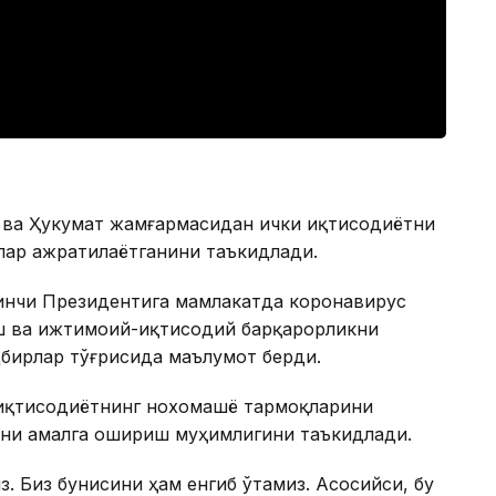
 ва Ҳукумат жамғармасидан ички иқтисодиётни
лар ажратилаётганини таъкидлади.
ринчи Президентига мамлакатда коронавирус
ш ва ижтимоий-иқтисодий барқарорликни
бирлар тўғрисида маълумот берди.
 иқтисодиётнинг нохомашё тармоқларини
ни амалга ошириш муҳимлигини таъкидлади.
. Биз бунисини ҳам енгиб ўтамиз. Асосийси, бу