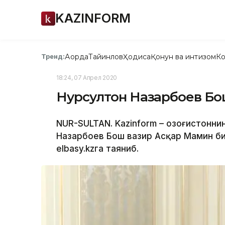
KAZINFORM
Ақорда
Тайинлов
Ҳодиса
Қонун ва интизом
Ко
Тренд:
18:24, 07 Апрел 2020
Нурсултон Назарбоев Бош
NUR-SULTAN. Kazinform – Қозоғистонн
Назарбоев Бош вазир Асқар Мамин би
elbasy.kzга таяниб.