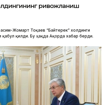
холдингининг ривожланиш
 Қасим-Жомарт Тоқаев “Байтерек” холдинги
 қабул қилди. Бу ҳақда Ақорда хабар берди.