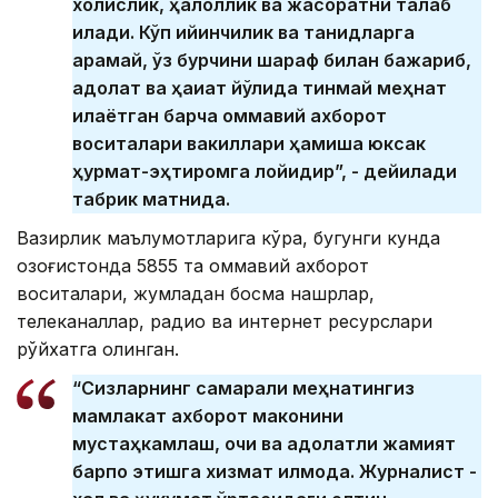
холислик, ҳалоллик ва жасоратни талаб
қилади. Кўп қийинчилик ва танқидларга
қарамай, ўз бурчини шараф билан бажариб,
адолат ва ҳақиқат йўлида тинмай меҳнат
қилаётган барча оммавий ахборот
воситалари вакиллари ҳамиша юксак
ҳурмат-эҳтиромга лойиқдир”, - дейилади
табрик матнида.
Вазирлик маълумотларига кўра, бугунги кунда
Қозоғистонда 5855 та оммавий ахборот
воситалари, жумладан босма нашрлар,
телеканаллар, радио ва интернет ресурслари
рўйхатга олинган.
“Сизларнинг самарали меҳнатингиз
мамлакат ахборот маконини
мустаҳкамлаш, очиқ ва адолатли жамият
барпо этишга хизмат қилмоқда. Журналист -