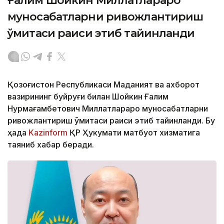
Ғалим Шойкин Миллатлараро
муносабатларни ривожлантириш
қўмитаси раиси этиб тайинланди
Қозоғистон Республикаси Маданият ва ахборот
вазирининг буйруғи билан Шойкин Ғалим
Нурмағамбетович Миллатлараро муносабатларни
ривожлантириш қўмитаси раиси этиб тайинланди. Бу
ҳақда
Kazinform
ҚР Ҳукумати матбуот хизматига
таяниб хабар беради.