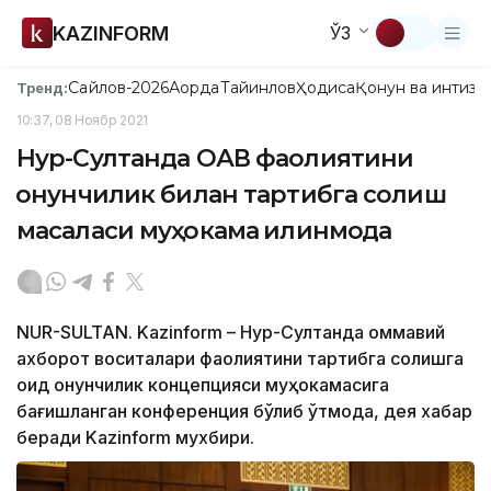
KAZINFORM
ЎЗ
Сайлов-2026
Ақорда
Тайинлов
Ҳодиса
Қонун ва интизо
Тренд:
10:37, 08 Ноябр 2021
Нур-Султанда ОАВ фаолиятини
қонунчилик билан тартибга солиш
масаласи муҳокама қилинмоқда
NUR-SULTAN. Kazinform – Нур-Султанда оммавий
ахборот воситалари фаолиятини тартибга солишга
оид қонунчилик концепцияси муҳокамасига
бағишланган конференция бўлиб ўтмоқда, дея хабар
беради Kazinform мухбири.