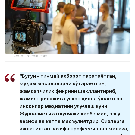
Фото: freepik.com
“Бугун - тинмай ахборот тарқатаётган,
муҳим масалаларни кўтараётган,
жамоатчилик фикрини шакллантириб,
жамият ривожига улкан ҳисса қўшаётган
инсонлар меҳнатини улуғлаш куни.
Журналистика шунчаки касб эмас, эзгу
вазифа ва катта масъулиятдир. Сизларга
юклатилган вазифа профессионал малака,