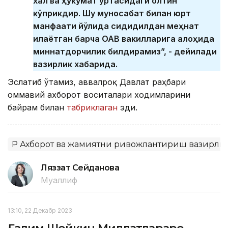
халқ ва ҳукумат ўртасидаги олтин
кўприкдир. Шу муносабат билан юрт
манфаати йўлида сидқидилдан меҳнат
қилаётган барча ОАВ вакилларига алоҳида
миннатдорчилик билдирамиз”, - дейилади
вазирлик хабарида.
Эслатиб ўтамиз, аввалроқ Давлат раҳбари
оммавий ахборот воситалари ходимларини
байрам билан
табриклаган
эди.
ҚР Ахборот ва жамиятни ривожлантириш вазирли
Ляззат Сейданова
Муаллиф
13:10, 22 Декабр 2023