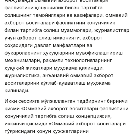
Aнжуманда оммавий ахборот воситалари
фаолиятини қонунчилик билан тартибга
солишнинг тамойиллари ва вазифалари, оммавий
ахборот воситалари фаолиятини қонунчилик
билан тартибга солиш муаммолари, журналистлар
учун ахборот олиш имконияти, ахборот
соҳасидаги давлат манфаатлари ва
фуқароларнинг ҳуқуқларини мувофиқлаштириш
механизмлари, рақамли технологияларнинг
ҳуқуқий жиҳатлари муҳокама қилинади.
журналистика, анъанавий оммавий ахборот
воситаларини қўллаб-қувватлаш муҳокама
қилинади.
Икки сессияга мўлжалланган тадбирнинг биринчи
қисми «Оммавий ахборот воситалари фаолиятини
қонунчилий тартибга солиш концепцияси»,
иккинчи қисмида «Оммавий ахборот воситалари
тўғрисидаги қонун ҳужжатларини