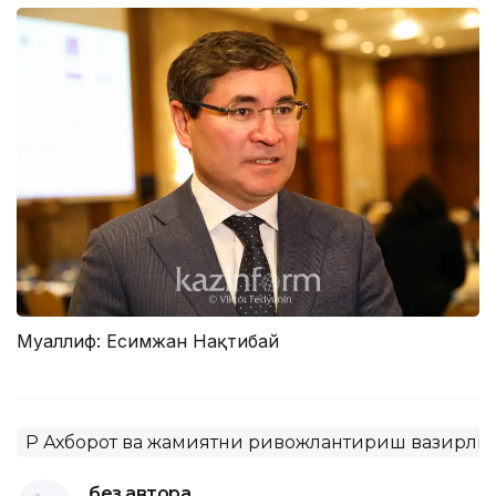
Муаллиф: Есимжан Нақтибай
ҚР Ахборот ва жамиятни ривожлантириш вазирли
без автора