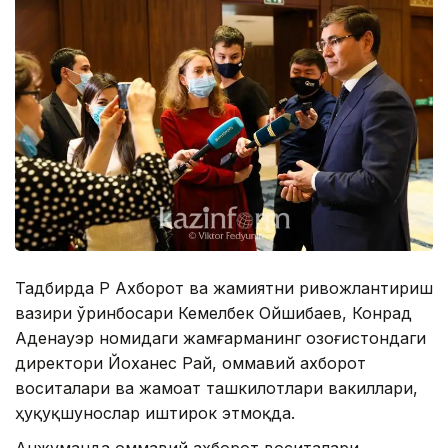
Тадбирда ҚР Aхборот ва жамиятни ривожлантириш
вазири ўринбосари Кемелбек Ойшибаев, Конрад
Aденауэр номидаги жамғарманинг Қозоғистондаги
директори Йоханес Рай, оммавий ахборот
воситалари ва жамоат ташкилотлари вакиллари,
ҳуқуқшунослар иштирок этмоқда.