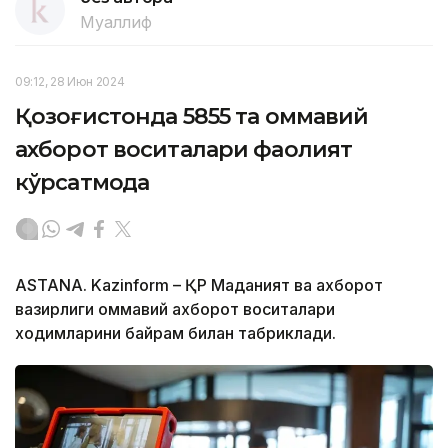
Муаллиф
09:12, 28 Июн 2024
Қозоғистонда 5855 та оммавий
ахборот воситалари фаолият
кўрсатмоқда
ASTANA. Kazinform – ҚР Маданият ва ахборот
вазирлиги оммавий ахборот воситалари
ходимларини байрам билан табриклади.