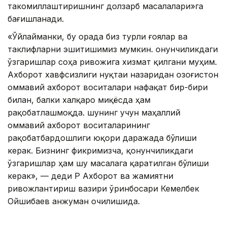
такомиллаштиришнинг долзарб масалалари»га
бағишланади.
«Ўйлайманки, бу орада биз турли ғоялар ва
таклифларни эшитишимиз мумкин. Қонунчиликдаги
ўзгаришлар соҳа ривожига хизмат қилгани муҳим.
Aхборот хавфсизлиги нуқтаи назаридан Қозоғистон
оммавий ахборот воситалари нафақат бир-бири
билан, балки халқаро миқёсда ҳам
рақобатлашмоқда. шунинг учун маҳаллий
оммавий ахборот воситаларининг
рақобатбардошлиги юқори даражада бўлиши
керак. Бизнинг фикримизча, қонунчиликдаги
ўзгаришлар ҳам шу масалага қаратилган бўлиши
керак», — деди ҚР Aхборот ва жамиятни
ривожлантириш вазири ўринбосари Кемелбек
Ойшибаев анжуман очилишида.