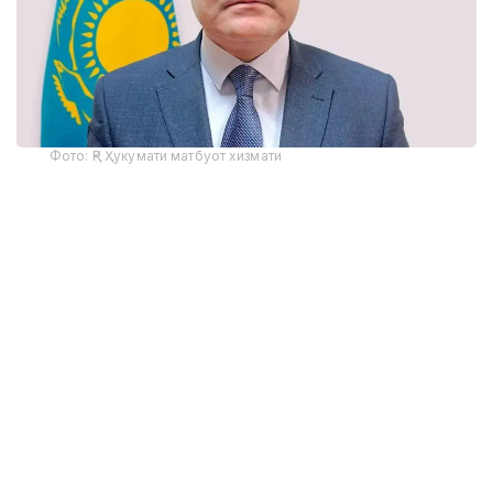
Фото: ҚР Ҳукумати матбуот хизмати
Ғалим Шойкин 1977 йилда Ақмола вилоятида
туғилган.
Л.Гумилёв номидаги Евроосиё миллий
университетини, ҚР Президенти ҳузуридаги
Давлат бошқаруви академиясини,
А.Мирзахметова номидаги Кўкшетау
университетини тамомлаган.
Меҳнат фаолиятини 1994 йилда комбайнчи
ёрдамчиси сифатида бошлаган.