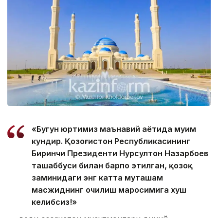
«Бугун юртимиз маънавий ҳаётида муҳим
кундир. Қозоғистон Республикасининг
Биринчи Президенти Нурсултон Назарбоев
ташаббуси билан барпо этилган, қозоқ
заминидаги энг катта муҳташам
масжиднинг очилиш маросимига хуш
келибсиз!»