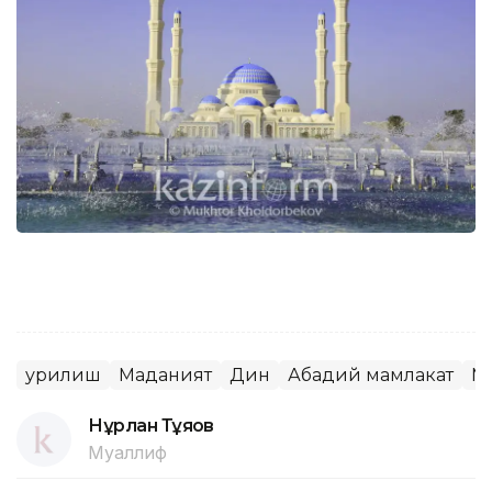
Қурилиш
Маданият
Дин
Абадий мамлакат
М
Нұрлан Тұяқов
Муаллиф