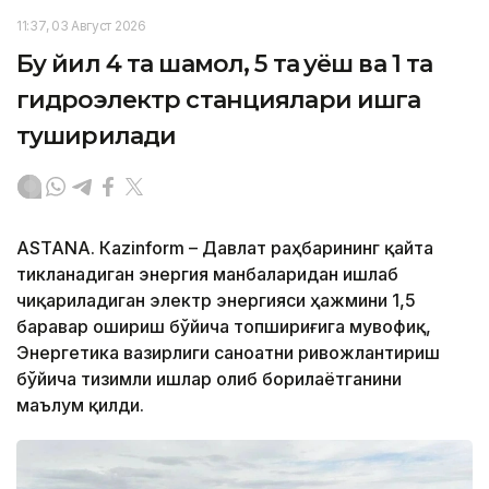
11:37, 03 Август 2026
Бу йил 4 та шамол, 5 та қуёш ва 1 та
гидроэлектр станциялари ишга
туширилади
ASTANА. Кazinform – Давлат раҳбарининг қайта
тикланадиган энергия манбаларидан ишлаб
чиқариладиган электр энергияси ҳажмини 1,5
баравар ошириш бўйича топшириғига мувофиқ,
Энергетика вазирлиги саноатни ривожлантириш
бўйича тизимли ишлар олиб борилаётганини
маълум қилди.