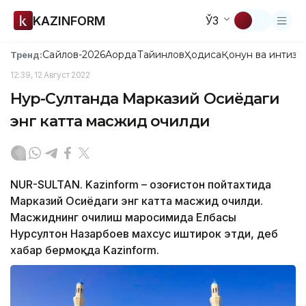
KAZINFORM
ЎЗ
Сайлов-2026
Ақорда
Тайинлов
Ҳодиса
Қонун ва интизо
Тренд:
12:39, 12 Август 2022
Нур-Султанда Марказий Осиёдаги
энг катта масжид очилди
NUR-SULTAN. Kazinform – Қозоғистон пойтахтида
Марказий Осиёдаги энг катта масжид очилди.
Масжиднинг очилиш маросимида Елбасы
Нурсултон Назарбоев махсус иштирок этди, деб
хабар бермоқда Kazinform.