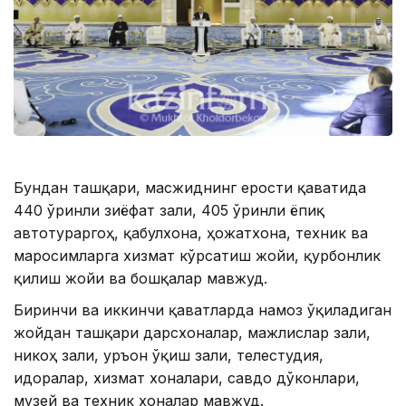
Бундан ташқари, масжиднинг ерости қаватида
440 ўринли зиёфат зали, 405 ўринли ёпиқ
автотураргоҳ, қабулхона, ҳожатхона, техник ва
маросимларга хизмат кўрсатиш жойи, қурбонлик
қилиш жойи ва бошқалар мавжуд.
Биринчи ва иккинчи қаватларда намоз ўқиладиган
жойдан ташқари дарсхоналар, мажлислар зали,
никоҳ зали, Қуръон ўқиш зали, телестудия,
идоралар, хизмат хоналари, савдо дўконлари,
музей ва техник хоналар мавжуд.