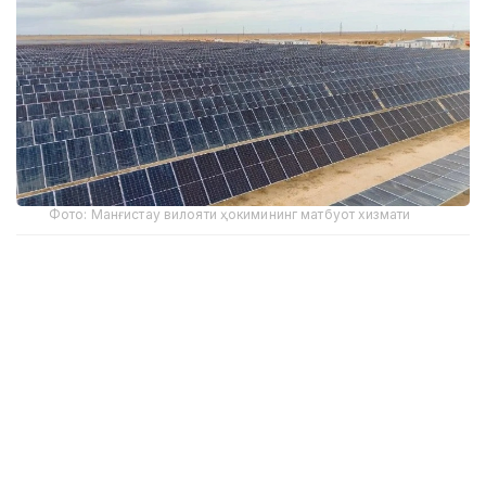
Фото: Манғистау вилояти ҳокимининг матбуот хизмати
2025 йил натижаларига кўра, қайта тикланадиган
энергия объектларида ишлаб чиқарилган электр
энергияси ҳажми 8,6 миллиард кВт/соатга етди,
бу мамлакатдаги электр энергияси ишлаб
чиқаришнинг умумий ҳажмининг 7 фоизини
ташкил этади.
Таққослаш учун, 2022 йилда қайта тикланадиган
энергия объектларида ишлаб чиқарилган электр