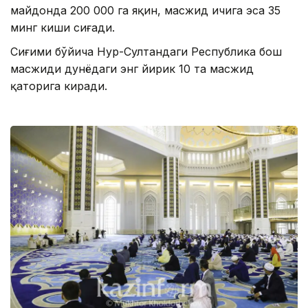
майдонда 200 000 га яқин, масжид ичига эса 35
минг киши сиғади.
Сиғими бўйича Нур-Султандаги Республика бош
масжиди дунёдаги энг йирик 10 та масжид
қаторига киради.