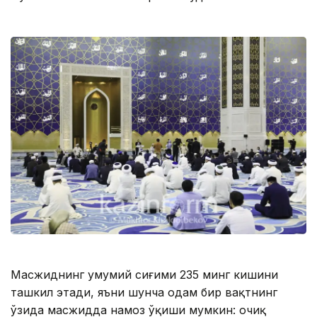
Масжиднинг умумий сиғими 235 минг кишини
ташкил этади, яъни шунча одам бир вақтнинг
ўзида масжидда намоз ўқиши мумкин: очиқ