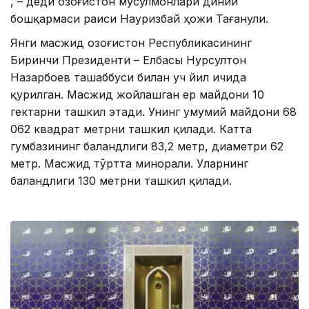
, – деди Қозоғистон мусулмонлари диний
бошқармаси раиси Науризбай ҳожи Тағанули.
Янги масжид Қозоғистон Республикасининг
Биринчи Президенти – Елбасы Нурсултон
Назарбоев ташаббуси билан уч йил ичида
қурилган. Масжид жойлашган ер майдони 10
гектарни ташкил этади. Унинг умумий майдони 68
062 квадрат метрни ташкил қилади. Катта
гумбазининг баландлиги 83,2 метр, диаметри 62
метр. Масжид тўртта минорали. Уларнинг
баландлиги 130 метрни ташкил қилади.