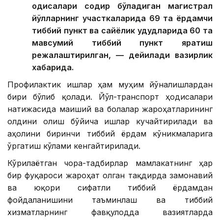
ҳодисалари содир бўладиган магистрал
йўлларнинг участкаларида 69 та ёрдамчи
тиббий пункт ва сайёҳлик ҳудудларида 60 та
мавсумий тиббий пункт яратиш
режалаштирилган, — дейилади вазирлик
хабарида.
Профилактик ишлар ҳам муҳим йўналишлардан
бири бўлиб қолади. Йўл-транспорт ҳодисалари
натижасида маиший ва болалар жароҳатларининг
олдини олиш бўйича ишлар кучайтирилади ва
аҳолини биринчи тиббий ёрдам кўникмаларига
ўргатиш кўлами кенгайтирилади.
Кўрилаётган чора-тадбирлар мамлакатнинг ҳар
бир фуқароси жароҳат олган тақдирда замонавий
ва юқори сифатли тиббий ёрдамдан
фойдаланишини таъминлаш ва тиббий
хизматларнинг фавқулодда вазиятларда