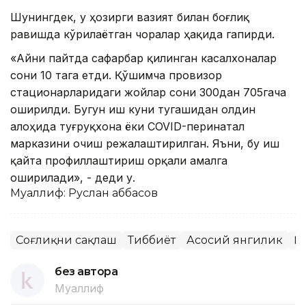
Шунингдек, у ҳозирги вазият билан боғлиқ
равишда кўрилаётган чоралар ҳақида гапирди.
«Айни пайтда сафарбар қилинган касалхоналар
сони 10 тага етди. Қўшимча провизор
стационарларидаги жойлар сони 300дан 705гача
оширилди. Бугун иш куни тугашидан олдин
алоҳида туғруқхона ёки COVID-перинатал
марказини очиш режалаштирилган. Яъни, бу иш
қайта профиллаштириш орқали амалга
оширилади», - деди у.
Муаллиф: Руслан Ғаббасов
Соғлиқни сақлаш
Тиббиёт
Асосий янгилик
Қ
без автора
Муаллиф