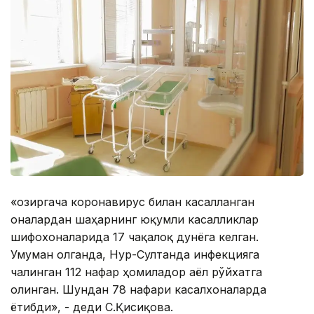
«Ҳозиргача коронавирус билан касалланган
оналардан шаҳарнинг юқумли касалликлар
шифохоналарида 17 чақалоқ дунёга келган.
Умуман олганда, Нур-Султанда инфекцияга
чалинган 112 нафар ҳомиладор аёл рўйхатга
олинган. Шундан 78 нафари касалхоналарда
ётибди», - деди С.Қисиқова.