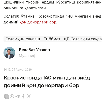
шошилинч тиббий ёрдам кўрсатиш қобилиятини
оширишга қаратилган.
Эслатиб ўтамиз, Қозоғистонда 140 мингдан зиёд
доимий
қон донорлари бор
.
Соғлиқни сақлаш
Тиббиёт
ҚР Соғлиқни сақлаш
Бекабат Узаков
Муаллиф
20:15, 04 Август 2026
Қозоғистонда 140 мингдан зиёд
доимий қон донорлари бор