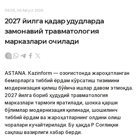
09:08, 06 Август 2026
2027 йилга қадар ҳудудларда
замонавий травматология
марказлари очилади
ASTANА. Кazinform — Қозоғистонда жароҳатланган
беморларга тиббий ёрдам кўрсатиш тизимини
модернизация қилиш бўйича ишлар давом этмоқда.
2027 йилга бориб ҳудудий травматология
марказлари тармоғи яратилади, шокка қарши
бўлимлар модернизация қилинади, шошилинч
тиббий ёрдам ва жароҳатларнинг олдини олиш
чоралари кучайтирилади. Бу ҳақда ҚР Соғлиқни
сақлаш вазирлиги хабар берди.