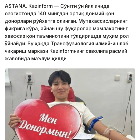
ASTANА. Кazinform — Сўнгги ўн йил ичида
Қозоғистонда 140 мингдан ортиқ доимий қон
донорлари рўйхатга олинган. Мутахассисларнинг
фикрига кўра, айнан шу фуқаролар мамлакатнинг
хавфсиз қон таъминотини тўлдиришда муҳим рол
ўйнайди. Бу ҳақда Трансфузиология илмий-ишлаб
чиқариш маркази Кazinformнинг саволига расмий
жавобида маълум қилди.