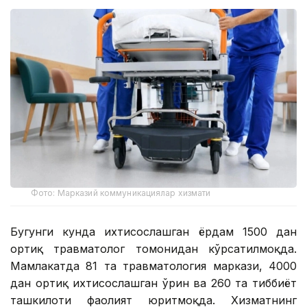
Фото: Марказий коммуникациялар хизмати
Бугунги кунда ихтисослашган ёрдам 1500 дан
ортиқ травматолог томонидан кўрсатилмоқда.
Мамлакатда 81 та травматология маркази, 4000
дан ортиқ ихтисослашган ўрин ва 260 та тиббиёт
ташкилоти фаолият юритмоқда. Хизматнинг