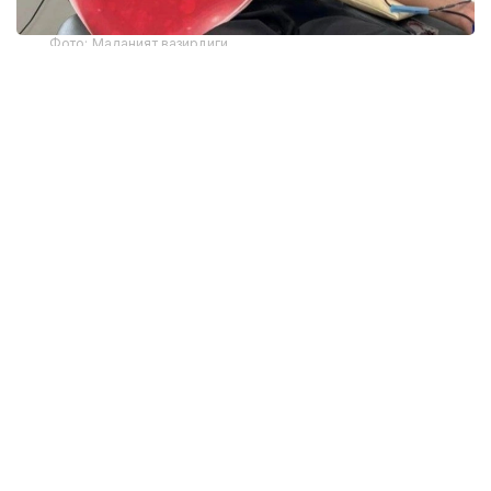
Фото: Маданият вазирлиги
Марказнинг Жамоатчилик билан алоқалар ва
ҳамкорлик бўлими бошлиғи Алма Демеуованинг
сўзларига кўра, 2016 йилдан 2026 йил июнгача
мамлакатда 684 474 киши биринчи марта донор
бўлган. Бу даврда 140 350 доимий донор рўйхатга
олинган.
— Доимий донорлар — бу сўнгги 12 ой
ичида уч ёки ундан ортиқ марта қон ёки
унинг таркибий қисмларини топширган
фуқаролар. Айнан шу тоифадаги донорлар
қон хизматларининг барқарорлигини
таъминлашга ва беморларнинг
эҳтиёжларини доимий равишда
қондиришга катта ҳисса қўшадилар, —