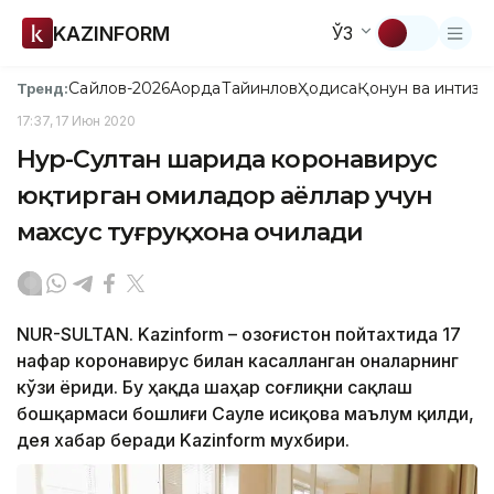
KAZINFORM
ЎЗ
Сайлов-2026
Ақорда
Тайинлов
Ҳодиса
Қонун ва интизо
Тренд:
17:37, 17 Июн 2020
Нур-Султан шаҳрида коронавирус
юқтирган ҳомиладор аёллар учун
махсус туғруқхона очилади
NUR-SULTAN. Kazinform – Қозоғистон пойтахтида 17
нафар коронавирус билан касалланган оналарнинг
кўзи ёриди. Бу ҳақда шаҳар соғлиқни сақлаш
бошқармаси бошлиғи Сауле Қисиқова маълум қилди,
дея хабар беради Kazinform мухбири.