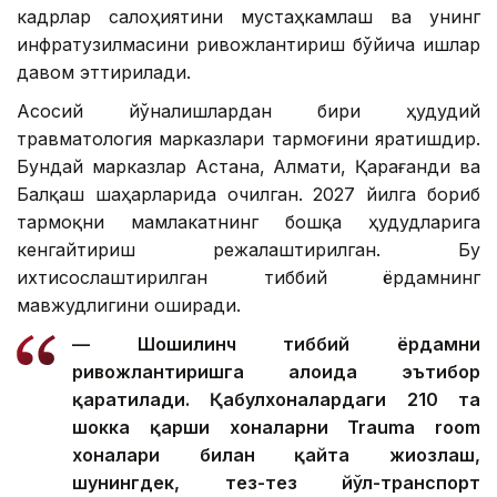
кадрлар салоҳиятини мустаҳкамлаш ва унинг
инфратузилмасини ривожлантириш бўйича ишлар
давом эттирилади.
Асосий йўналишлардан бири ҳудудий
травматология марказлари тармоғини яратишдир.
Бундай марказлар Астана, Алмати, Қарағанди ва
Балқаш шаҳарларида очилган. 2027 йилга бориб
тармоқни мамлакатнинг бошқа ҳудудларига
кенгайтириш режалаштирилган. Бу
ихтисослаштирилган тиббий ёрдамнинг
мавжудлигини оширади.
— Шошилинч тиббий ёрдамни
ривожлантиришга алоҳида эътибор
қаратилади. Қабулхоналардаги 210 та
шокка қарши хоналарни Trauma room
хоналари билан қайта жиҳозлаш,
шунингдек, тез-тез йўл-транспорт