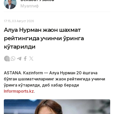
Муаллиф
17:15, 03 Август 2026
Алуа Нурман жаҳон шахмат
рейтингида учинчи ўринга
кўтарилди
ASTANА. Кazinform — Алуа Нурман 20 ёшгача
бўлган шахматчиларнинг жаҳон рейтингида учинчи
ўринга кўтарилди, деб хабар беради
Informsports.kz
.