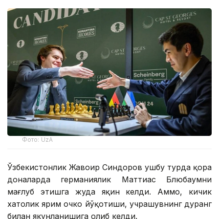
Фото: UzA
Ўзбекистонлик Жавоҳир Синдоров ушбу турда қора
доналарда германиялик Маттиас Блюбаумни
мағлуб этишга жуда яқин келди. Аммо, кичик
хатолик ярим очко йўқотиши, учрашувнинг дуранг
билан якунланишига олиб келди.