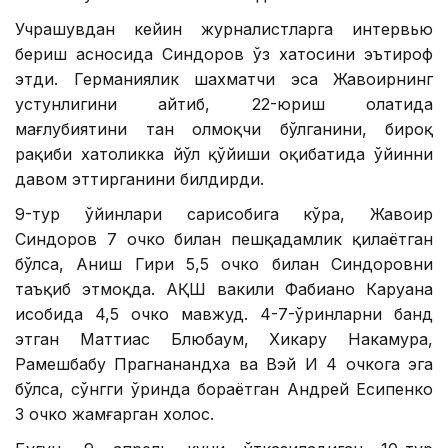
Учрашувдан кейин журналистларга интервью
бериш асносида Синдоров ўз хатосини эътироф
этди. Германиялик шахматчи эса Жавоҳирнинг
устунлигини айтиб, 22-юриш ҳолатида
мағлубиятини тан олмоқчи бўлганини, бироқ
рақиби хатоликка йўл қўйиши оқибатида ўйинни
давом эттирганини билдирди.
9-тур ўйинлари сарҳисобига кўра, Жавоҳир
Синдоров 7 очко билан пешқадамлик қилаётган
бўлса, Аниш Гири 5,5 очко билан Синдоровни
таъқиб этмоқда. АҚШ вакили Фабиано Каруана
ҳисобида 4,5 очко мавжуд. 4-7-ўринларни банд
этган Маттиас Блюбаум, Хикару Накамура,
Рамешбабу Прагнанандха ва Вэй И 4 очкога эга
бўлса, сўнгги ўринда бораётган Андрей Есипенко
3 очко жамғарган холос.