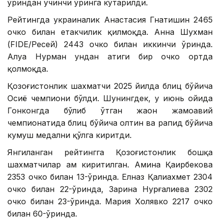
ўриндан учинчи ўринга кўтарилди.
Рейтингда украиналик Анастасия Гнатишин 2465
очко билан етакчилик қилмоқда. Анна Шухман
(FIDE/Ресей) 2443 очко билан иккинчи ўринда.
Алуа Нурман ундан атиги бир очко ортда
қолмоқда.
Қозоғистонлик шахматчи 2025 йилда блиц бўйича
Осиё чемпиони бўлди. Шунингдек, у июнь ойида
Гонконгда бўлиб ўтган жаҳон жамоавий
чемпионатида блиц бўйича олтин ва рапид бўйича
кумуш медални қўлга киритди.
Янгиланган рейтингга Қозоғистонлик бошқа
шахматчилар ҳам киритилган. Амина Қаирбекова
2353 очко билан 13-ўринда. Елназ Қалиахмет 2304
очко билан 22-ўринда, Зарина Нурғалиева 2302
очко билан 23-ўринда. Мария Холявко 2217 очко
билан 60-ўринда.