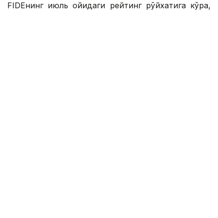
FIDEнинг июль ойидаги рейтинг рўйхатига кўра,
22 ёшли қозоғистонлик гроссмейстер 2538
рейтинг очкосини тўплади ва аввалги рейтингига
нисбатан икки поғона юқорилади.
Шундай қилиб, Асаубаева ўз фаолиятида биринчи
марта дунёнинг энг яхши беш шахматчиси
қаторига кирди.