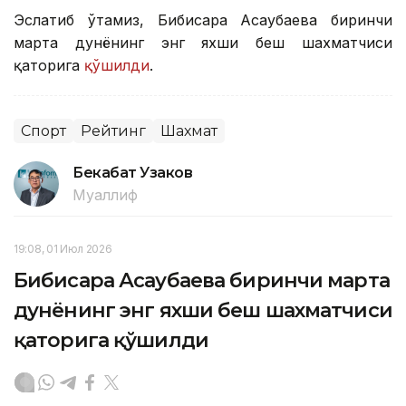
Эслатиб ўтамиз, Бибисара Асаубаева биринчи
марта дунёнинг энг яхши беш шахматчиси
қаторига
қўшилди
.
Спорт
Рейтинг
Шахмат
Бекабат Узаков
Муаллиф
19:08, 01 Июл 2026
Бибисара Асаубаева биринчи марта
дунёнинг энг яхши беш шахматчиси
қаторига қўшилди