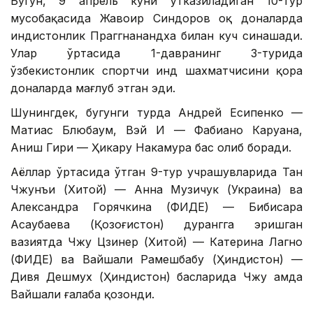
Бугун, 9 апрель куни ўтказиладиган 10-тур
мусобақасида Жавоҳир Синдоров оқ доналарда
ҳиндистонлик Праггнанандха билан куч синашади.
Улар ўртасида 1-давранинг 3-турида
ўзбекистонлик спортчи ҳинд шахматчисини қора
доналарда мағлуб этган эди.
Шунингдек, бугунги турда Андрей Есипенко —
Матиас Блюбаум, Вэй И — Фабиано Каруана,
Аниш Гири — Ҳикару Накамура баҳс олиб боради.
Аёллар ўртасида ўтган 9-тур учрашувларида Тан
Чжунъи (Хитой) — Анна Музичук (Украина) ва
Александра Горячкина (ФИДЕ) — Бибисара
Асаубаева (Қозоғистон) дурангга эришган
вазиятда Чжу Цзинер (Хитой) — Катерина Лагно
(ФИДЕ) ва Вайшали Рамешбабу (Ҳиндистон) —
Дивя Дешмух (Ҳиндистон) баҳсларида Чжу ҳамда
Вайшали ғалаба қозонди.