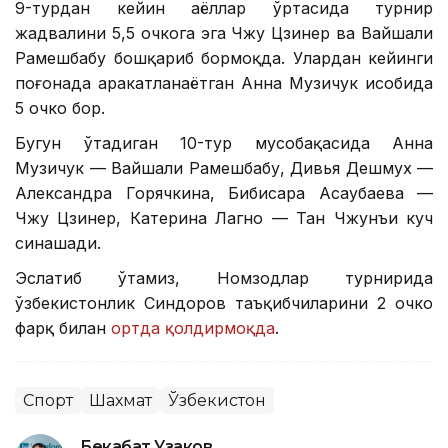
9-турдан кейин аёллар ўртасида турнир
жадвалини 5,5 очкога эга Чжу Цзинер ва Вайшали
Рамешбабу бошқариб бормоқда. Улардан кейинги
поғонада ҳаракатланаётган Анна Музичук ҳисобида
5 очко бор.
Бугун ўтадиган 10-тур мусобақасида Анна
Музичук — Вайшали Рамешбабу, Дивья Дешмух —
Александра Горячкина, Бибисара Асаубаева —
Чжу Цзинер, Катерина Лагно — Тан Чжунъи куч
синашади.
Эслатиб ўтамиз, Номзодлар турнирида
ўзбекистонлик Синдоров таъқибчиларини 2 очко
фарқ билан
ортда қолдирмоқда
.
Спорт
Шахмат
Ўзбекистон
Бекабат Узаков