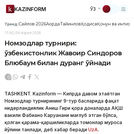
KAZINFORM
ЎЗ
Сайлов-2026
Ақорда
Тайинлов
Ҳодиса
Қонун ва интизо
Тренд:
17:40, 09 Апрел 2026
Номзодлар турнири:
ўзбекистонлик Жавоҳир Синдоров
Блюбаум билан дуранг ўйнади
TASHKENT. Kazinform — Кипрда давом этаётган
Номзодлар турнирининг 9-тур баҳсларида фақат
нидерландиялик Аниш Гири қора доналарда АҚШ
вакили Фабиано Каруанани мағлуб этган бўлса,
қолган қарама-қаршиликларда томонлар муроса
йўлини танлади, деб хабар беради
UzA
.