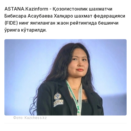
АSTANА.Кazinform - Қозоғистонлик шахматчи
Бибисара Асаубаева Халқаро шахмат федерацияси
(FIDE) нинг янгиланган жаҳон рейтингида бешинчи
ўринга кўтарилди.
Фото: Kazchess.kz