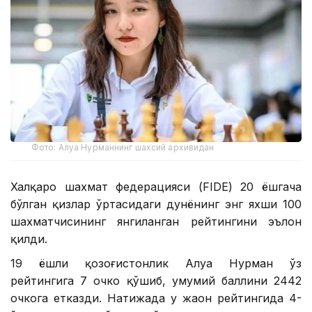
Фото: Алуа Нурманнинг шахсий архивидан
Халқаро шахмат федерацияси (FIDE) 20 ёшгача
бўлган қизлар ўртасидаги дунёнинг энг яхши 100
шахматчисининг янгиланган рейтингини эълон
қилди.
19 ёшли қозоғистонлик Алуа Нурман ўз
рейтингига 7 очко қўшиб, умумий баллини 2442
очкога етказди. Натижада у жаҳон рейтингида 4-