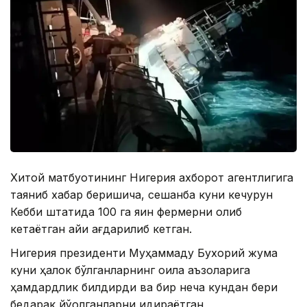
Хитой матбуотининг Нигерия ахборот агентлигига
таяниб хабар беришича, сешанба куни кечқурун
Кебби штатида 100 га яқин фермерни олиб
кетаётган қайиқ ағдарилиб кетган.
Нигерия президенти Муҳаммаду Бухорий жума
куни ҳалок бўлганларнинг оила аъзоларига
ҳамдардлик билдирди ва бир неча кундан бери
бедарак йўқолганларни қидираётган