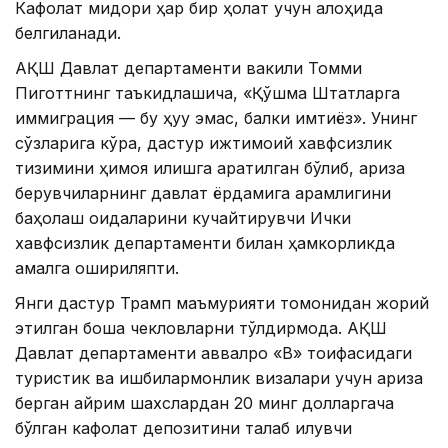
Кафолат миқдори ҳар бир ҳолат учун алоҳида
белгиланади.
АҚШ Давлат департаменти вакили Томми
Пиготтнинг таъкидлашича, «Қўшма Штатларга
иммиграция — бу ҳуқуқ эмас, балки имтиёз». Унинг
сўзларига кўра, дастур ижтимоий хавфсизлик
тизимини ҳимоя қилишга қаратилган бўлиб, ариза
берувчиларнинг давлат ёрдамига қарамлигини
баҳолаш қоидаларини кучайтирувчи Ички
хавфсизлик департаменти билан ҳамкорликда
амалга ошириляпти.
Янги дастур Трамп маъмурияти томонидан жорий
этилган бошқа чекловларни тўлдирмоқда. АҚШ
Давлат департаменти аввалроқ «B» тоифасидаги
туристик ва ишбилармонлик визалари учун ариза
берган айрим шахслардан 20 минг долларгача
бўлган кафолат депозитини талаб қилувчи