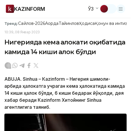
KAZINFORM
ЎЗ
Сайлов-2026
Ақорда
Тайинлов
Ҳодиса
Қонун ва интизо
Тренд:
10:39, 08 Январ 2023
Нигерияда кема ҳалокати оқибатида
камида 14 киши ҳалок бўлди
АBUJA. Sinhua – Кazinform – Нигерия шимоли-
ғарбида ҳалокатга учраган кема ҳалокатида камида
14 киши ҳалок бўлди, 6 киши бедарак йўқолди, дея
хабар беради Кazinform Хитойнинг Sinhua
агентлигига таяниб.