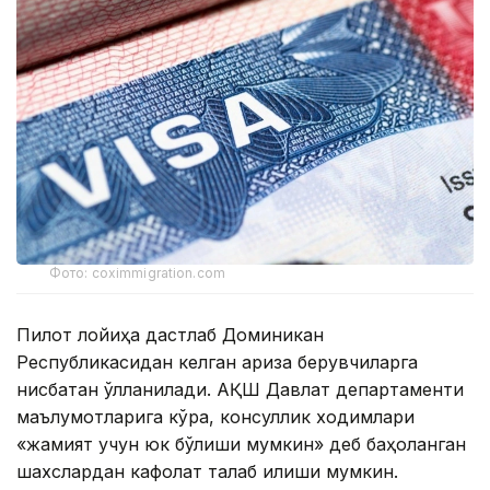
Фото: coximmigration.com
Пилот лойиҳа дастлаб Доминикан
Республикасидан келган ариза берувчиларга
нисбатан қўлланилади. АҚШ Давлат департаменти
маълумотларига кўра, консуллик ходимлари
«жамият учун юк бўлиши мумкин» деб баҳоланган
шахслардан кафолат талаб қилиши мумкин.