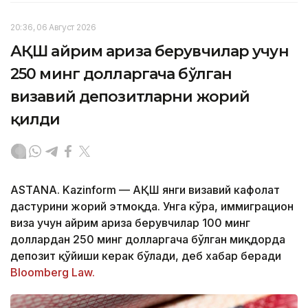
20:36, 06 Август 2026
АҚШ айрим ариза берувчилар учун
250 минг долларгача бўлган
визавий депозитларни жорий
қилди
ASTANA. Kazinform — АҚШ янги визавий кафолат
дастурини жорий этмоқда. Унга кўра, иммиграцион
виза учун айрим ариза берувчилар 100 минг
доллардан 250 минг долларгача бўлган миқдорда
депозит қўйиши керак бўлади, деб хабар беради
Bloomberg Law.