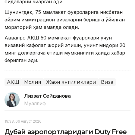
қоидаларни чиқарган эди.
Шунингдек, 75 мамлакат фуқароларига нисбатан
айрим иммиграцион визаларни беришга қўйилган
мораторий ҳам амалда қолади.
Аввалроқ АҚШ 50 мамлакат фуқаролари учун
визавий кафолат жорий этиши, унинг миқдори 20
минг долларгача етиши мумкинлиги ҳақида хабар
берилган эди.
АҚШ
Молия
Жаҳон янгиликлари
Виза
Ляззат Сейданова
Муаллиф
19:38, 06 Август 2026
Дубай аэропортларидаги Duty Free