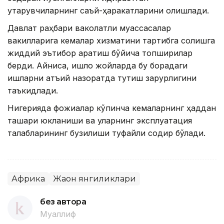
қутқарувчиларнинг саъй-ҳаракатларини олқишлади.
Давлат раҳбари ваколатли муассасалар
вакилларига кемалар хизматини тартибга солишга
жиддий эътибор қаратиш бўйича топшириқлар
берди. Айниқса, қишлоқ жойларда бу борадаги
ишларни қатъий назоратда тутиш зарурлигини
таъкидлади.
Нигерияда фожиалар кўпинча кемаларнинг ҳаддан
ташқари юкланиши ва уларнинг эксплуатация
талабларининг бузилиши туфайли содир бўлади.
Африка
Жаҳон янгиликлари
без автора
Муаллиф