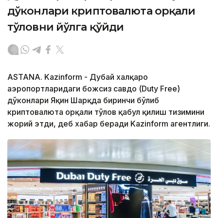
дўконлари криптовалюта орқали
тўловни йўлга қўйди
ASTANA. Kazinform - Дубай халқаро
аэропортларидаги божсиз савдо (Duty Free)
дўконлари Яқин Шарқда биринчи бўлиб
криптовалюта орқали тўлов қабул қилиш тизимини
жорий этди, деб хабар беради Kazinform агентлиги.