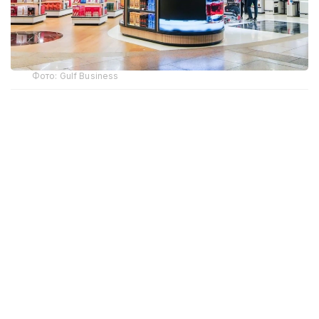
Фото: Gulf Business
Crypto.com Pay хизмати орқали криптовалюта
билан харидлар учун тўлов қилиш имконияти Дубай
халқаро аэропорти (DXB) ва Ал-Мактум
аэропортида (AMIA) ишга туширилди.
Дубай ҳукумати матбуот хизмати
Dubai Media
Office
маълум қилишича, янги тўлов имконияти ҳам
жисмоний дўконларда, ҳам интернет орқали
буюртма расмийлаштиришда мавжуд. Тўлов
амалга оширилаётганда харидор илова орқали
транзакцияни тасдиқлаши керак, шундан сўнг
маблағлар БАА дирҳамига айлантирилиб,
сотувчига ўтказилади.