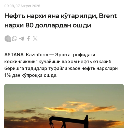
09:08, 07 Август 2026
Нефть нархи яна кўтарилди, Brent
нархи 80 доллардан ошди
ASTANА. Кazinform — Эрон атрофидаги
кескинликнинг кучайиши ва хом нефть етказиб
беришга таҳдидлар туфайли жаҳон нефть нархлари
1% дан кўпроққа ошди.