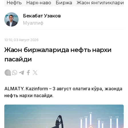
Нефть
Нарх-наво
Биржа
Жаҳон янгиликлари
Бекабат Узаков
Муаллиф
10:10, 03 Август 2026
Жаҳон биржаларида нефть нархи
пасайди
ALMATY. Кazinform – 3 август ҳолатига кўра, жаҳонда
нефть нархи пасайди.