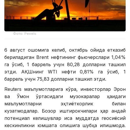
Фото: Pexels
6 август оқшомига келиб, октябрь ойида етказиб
бериладиган Brent нефтининг фьючерслари 1,04%
га ўсиб, 1 баррель учун 80,28 долларни ташкил
этди. АҚШнинг WTI нефти 0,81% га ўсиб, 1
баррель учун 75,83 долларни ташкил этди.
Reuters маълумотларига кўра, инвесторлар Эрон
ва Ўмон ўртасидаги музокаралар ҳақидаги
маълумотларни эҳтиёткорлик билан
кузатмоқдалар. Бозор иштирокчилари ҳар қандай
потенциал келишувлар қисқа муддатда геосиёсий
кескинликни юмшата олишига шубҳа қилишмоқда.