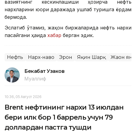
вазиятнинг кескинлашиши ҳозирча нефть
нархларини юқори даражада ушлаб туришга ёрдам
бермоқда.
Эслатиб ўтамиз, жаҳон биржаларида нефть нархи
пасайгани ҳақида
хабар
берган эдик.
Нефть
Нарх-наво
Эрон
Яқин Шарқ
Жаҳон ян
Бекабат Узаков
Муаллиф
10:36, 05 Август 2026
Brent нефтининг нархи 13 июлдан
бери илк бор 1 баррель учун 79
доллардан пастга тушди