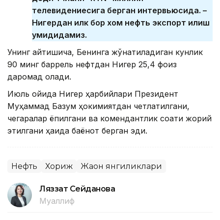
телевидениесига берган интервьюсида. –
Нигердан илк бор хом нефть экспорт қилиш
умидидамиз.
Унинг айтишича, Бенинга жўнатиладиган кунлик
90 минг баррель нефтдан Нигер 25,4 фоиз
даромад олади.
Июль ойида Нигер ҳарбийлари Президент
Муҳаммад Базум ҳокимиятдан четлатилгани,
чегаралар ёпилгани ва комендантлик соати жорий
этилгани ҳақида баёнот берган эди.
Нефть
Хориж
Жаҳон янгиликлари
Ляззат Сейданова
Муаллиф