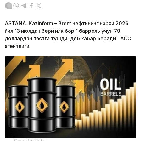
ASTANА. Кazinform – Brent нефтининг нархи 2026
йил 13 июлдан бери илк бор 1 баррель учун 79
доллардан пастга тушди, деб хабар беради ТАСС
агентлиги.
Фото: ParsToday