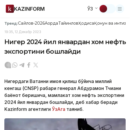
KAZINFORM
ЎЗ
Сайлов-2026
Ақорда
Тайинлов
Ҳодиса
Қонун ва интизо
Тренд:
19:35, 12 Декабр 2023
Нигер 2024 йил январдан хом нефть
экспортини бошлайди
Нигердаги Ватанни ҳимоя қилиш бўйича миллий
кенгаш (CNSP) раҳбари генерал Абдураҳмон Тчиани
баёнот беришича, мамлакат хом нефть экспортини
2024 йил январдан бошлайди, деб хабар беради
Kazinform агентлиги
ЎзАга
таяниб.