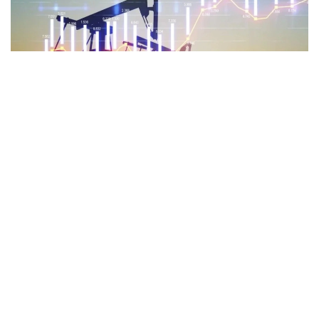
Фото: afk.kz
Биржадаги савдо маълумотларига кўра, WТI хом
нефтининг нархи 5,95% га пасайиб, бир баррел
учун 79,63 долларни ташкил этди. Brent нефти эса
5,20% га пасайиб, 83,36 долларни ташкил этди.
Шу билан бирга, Urals хом нефтининг нархи бироз
пасайиб (-0,97%), 1 баррел учун 84,56 долларни
ташкил этди.
Таъкидлаш жоизки, аввалроқ Қозоғистон, Саудия