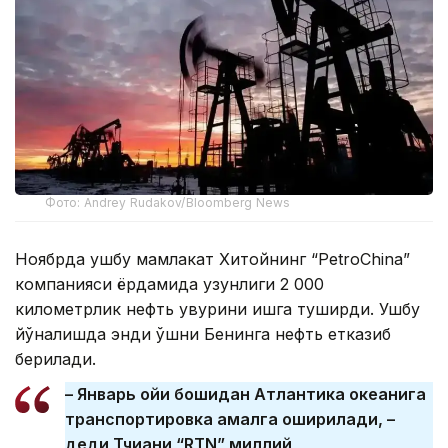
Фото: Andrey Rudakov/Bloomberg News
Ноябрда ушбу мамлакат Хитойнинг “PetroChina”
компанияси ёрдамида узунлиги 2 000
километрлик нефть қувурини ишга туширди. Ушбу
йўналишда энди қўшни Бенинга нефть етказиб
берилади.
– Январь ойи бошидан Атлантика океанига
транспортировка амалга оширилади, –
деди Тчиани “RTN” миллий