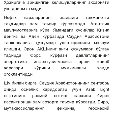
Ҳозиргача эришилган келишувларнинг аксарияти
узоқ давом этмади.
Нефть нархларининг ошишига таъминотга
таҳдидлар ҳам таъсир кўрсатмоқда. Агентлик
маълумотларига кўра, Ямандаги хусийлар Қизил
денгиз ва Аден кўрфазида Саудия Арабистони
танкерларига ҳужумлар уюштиришини маълум
қилишди. Эрон АҚШнинг янги ҳужумлари бўлган
тақдирда Форс кўрфази давлатларининг
энергетика инфратузилмасига қарши жавоб
чоралари кўриши мумкинлиги ҳақида
огоҳлантирди.
Шу билан бирга, Саудия Арабистонининг сентябрь
ойида осиёлик харидорлар учун Arab Light
нефтининг расмий сотиш нархини бироз
пасайтириши ҳам бозорга таъсир кўрсатди. Бироқ,
мутахассисларнинг фикрича, геосиёсий