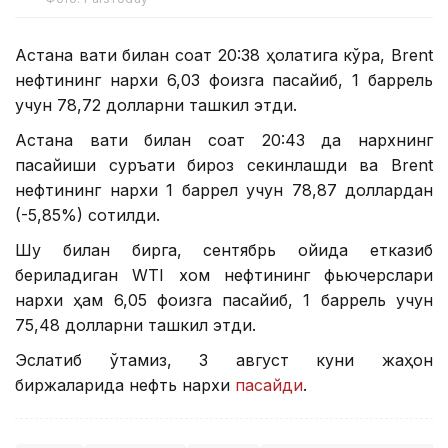
Астана вақти билан соат 20:38 ҳолатига кўра, Brent
нефтининг нархи 6,03 фоизга пасайиб, 1 баррель
учун 78,72 долларни ташкил этди.
Астана вақти билан соат 20:43 да нархнинг
пасайиши суръати бироз секинлашди ва Brent
нефтининг нархи 1 баррел учун 78,87 доллардан
(-5,85%) сотилди.
Шу билан бирга, сентябрь ойида етказиб
бериладиган WТI хом нефтининг фьючерслари
нархи ҳам 6,05 фоизга пасайиб, 1 баррель учун
75,48 долларни ташкил этди.
Эслатиб ўтамиз, 3 август куни жаҳон
биржаларида нефть нархи
пасайди
.