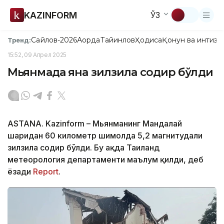
KAZINFORM
ЎЗ
Сайлов-2026
Ақорда
Тайинлов
Ҳодиса
Қонун ва интизо
Тренд:
15:52, 09 Апрел 2025
Мьянмада яна зилзила содир бўлди
ASTANA. Kazinform – Мьянманинг Мандалай
шаҳридан 60 километр шимолда 5,2 магнитудали
зилзила содир бўлди. Бу ҳақда Таиланд
метеорология департаменти маълум қилди, деб
ёзади
Report
.