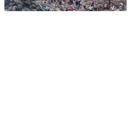
Фото: t.me/AlJazeeraRussia
Ҳодиса Каунг Тҳат қишлоғида содир бўлган.
Маҳаллий ОАВ хабарларига кўра, портлаш
оқибатида 45 дан ортиқ одам, жумладан, болалар
ҳалок бўлган. Яна 70 дан ортиқ одам жароҳат олган.
Портлаш шунчалик кучли бўлганки, яқин
атрофдаги бир нечта уйлар вайрон бўлган.
Дастлабки маълумотларга кўра, омборда
кончиликда ишлатиладиган портловчи моддалар
бўлган. Минтақа ўзининг ёқут конлари билан