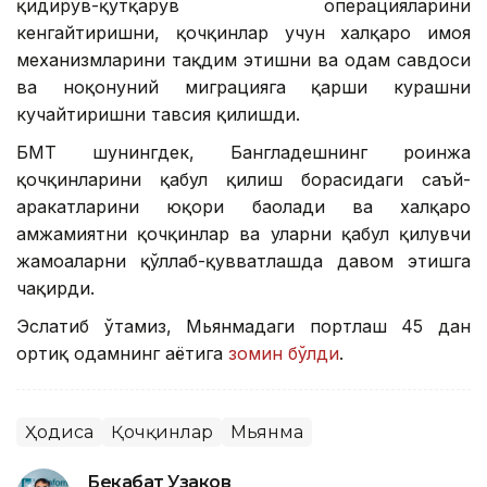
қидирув-қутқарув операцияларини
кенгайтиришни, қочқинлар учун халқаро ҳимоя
механизмларини тақдим этишни ва одам савдоси
ва ноқонуний миграцияга қарши курашни
кучайтиришни тавсия қилишди.
БМТ шунингдек, Бангладешнинг роҳинжа
қочқинларини қабул қилиш борасидаги саъй-
ҳаракатларини юқори баҳолади ва халқаро
ҳамжамиятни қочқинлар ва уларни қабул қилувчи
жамоаларни қўллаб-қувватлашда давом этишга
чақирди.
Эслатиб ўтамиз, Мьянмадаги портлаш 45 дан
ортиқ одамнинг ҳаётига
зомин бўлди
.
Ҳодиса
Қочқинлар
Мьянма
Бекабат Узаков