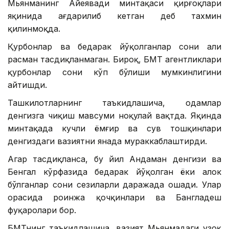
Мьянманинг Айеявади минтақаси қирғоқлари
яқинида ағдарилиб кетган деб тахмин
қилинмоқда.
Қурбонлар ва бедарак йўқолганлар сони ҳали
расман тасдиқланмаган. Бироқ, БМТ агентликлари
қурбонлар сони кўп бўлиши мумкинлигини
айтишди.
Ташкилотларнинг таъкидлашича, одамлар
денгизга чиқиш мавсуми ноқулай вақтда. Яқинда
минтақада кучли ёмғир ва сув тошқинлари
денгиздаги вазиятни янада мураккаблаштирди.
Агар тасдиқланса, бу йил Андаман денгизи ва
Бенгал кўрфазида бедарак йўқолган ёки ҳалок
бўлганлар сони сезиларли даражада ошади. Улар
орасида роҳинжа қочқинлари ва Бангладеш
фуқаролари бор.
БМТнинг таъкидлашича, вазият Мьянмадаги узоқ