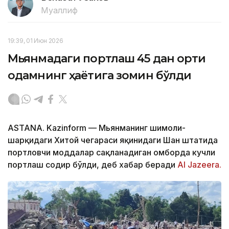
Муаллиф
19:39, 01 Июн 2026
Мьянмадаги портлаш 45 дан ортиқ
одамнинг ҳаётига зомин бўлди
ASTANA. Kazinform — Мьянманинг шимоли-
шарқидаги Хитой чегараси яқинидаги Шан штатида
портловчи моддалар сақланадиган омборда кучли
портлаш содир бўлди, деб хабар беради
Al Jazeera.