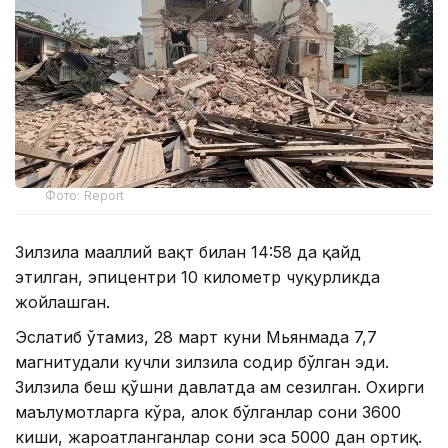
Фото: Report
Зилзила маҳаллий вақт билан 14:58 да қайд
этилган, эпицентри 10 километр чуқурликда
жойлашган.
Эслатиб ўтамиз, 28 март куни Мьянмада 7,7
магнитудали кучли зилзила содир бўлган эди.
Зилзила беш қўшни давлатда ҳам сезилган. Охирги
маълумотларга кўра, ҳалок бўлганлар сони 3600
киши, жароҳатланганлар сони эса 5000 дан ортиқ.