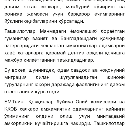
давом этган можаро, мажбурий кўчириш ва
роҳинжа жамоаси учун барқарор ечимларнинг
йўқлиги оқибатларини кўрсатади.
Ташкилотлар Мянмадаги ёмонлашиб бораётган
гуманитар вазият ва Бангладешдаги қочқинлар
лагерларидаги чекланган имкониятлар одамларни
хавф-хатарларга қарамай денгиз орқали қочишга
мажбур қилаётганини таъкидладилар.
Бу воқеа, шунингдек, одам савдоси ва ноқонуний
миграция билан шуғулланадиган жиноий
гуруҳларнинг юқори даражада фаоллигининг давом
этаётганини кўрсатади.
БМТнинг Қочқинлар бўйича Олий комиссари ва
ҚКОБ халқаро ҳамжамиятни одамларнинг кейинги
ўлимининг олдини олиш учун минтақавий
ҳамкорликни кучайтиришга чақирди. Ташкилотлар