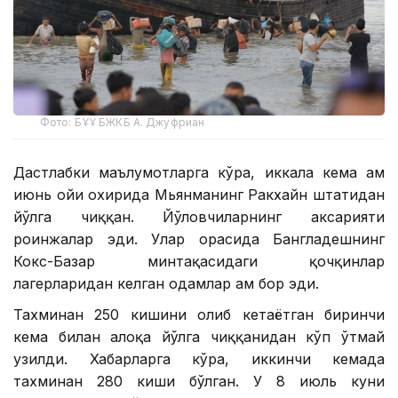
Фото: БҰҰ БЖКБ А. Джуфриан
Дастлабки маълумотларга кўра, иккала кема ҳам
июнь ойи охирида Мьянманинг Ракхайн штатидан
йўлга чиққан. Йўловчиларнинг аксарияти
роҳинжалар эди. Улар орасида Бангладешнинг
Кокс-Базар минтақасидаги қочқинлар
лагерларидан келган одамлар ҳам бор эди.
Тахминан 250 кишини олиб кетаётган биринчи
кема билан алоқа йўлга чиққанидан кўп ўтмай
узилди. Хабарларга кўра, иккинчи кемада
тахминан 280 киши бўлган. У 8 июль куни