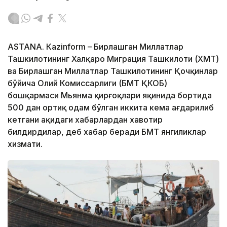
ASTANА. Каzinform – Бирлашган Миллатлар
Ташкилотининг Халқаро Миграция Ташкилоти (ХМТ)
ва Бирлашган Миллатлар Ташкилотининг Қочқинлар
бўйича Олий Комиссарлиги (БМТ ҚКОБ)
бошқармаси Мьянма қирғоқлари яқинида бортида
500 дан ортиқ одам бўлган иккита кема ағдарилиб
кетгани ҳақидаги хабарлардан хавотир
билдирдилар, деб хабар беради БМТ янгиликлар
хизмати.