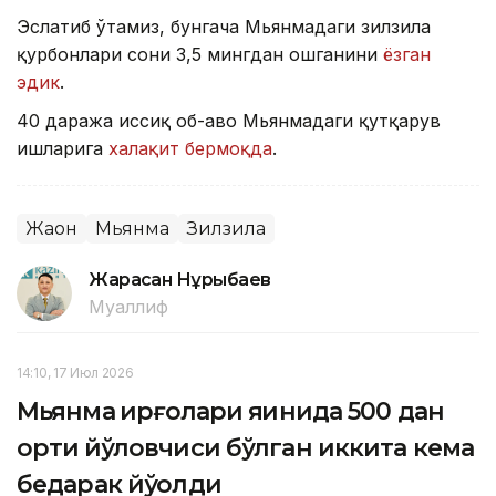
Эслатиб ўтамиз, бунгача Мьянмадаги зилзила
қурбонлари сони 3,5 мингдан ошганини
ёзган
эдик
.
40 даража иссиқ об-ҳаво Мьянмадаги қутқарув
ишларига
халақит бермоқда
.
Жаҳон
Мьянма
Зилзила
Жарасқан Нұрыбаев
Муаллиф
14:10, 17 Июл 2026
Мьянма қирғоқлари яқинида 500 дан
ортиқ йўловчиси бўлган иккита кема
бедарак йўқолди