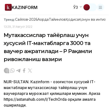
KAZINFORM
ЎЗ
Сайлов-2026
Ақорда
Тайинлов
Ҳодиса
Қонун ва интизо
Тренд:
13:29, 31 Август 2022
Мутахассислар тайёрлаш учун
хусусий IТ-мактабларга 3000 та
ваучер ажратилади – ҚР Рақамли
ривожланиш вазири
NUR-SULTAN. Кazinform - Қозоғистон хусусий IТ-
мактаблари мутахассислар тайёрлаш учун
ваучерларга мурожаат қилишлари мумкин. Ариза
https://astanahub.com/l/TechOrda орқали амалга
оширилади.