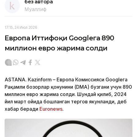
без автора
Муаллиф
17:15, 24 Июл 2026
Европа Иттифоқи Googleга 890
миллион евро жарима солди
ASTANА. Кazinform – Европа Комиссияси Googleга
Рақамли бозорлар қонунини (DMA) бузгани учун 890
миллион евро жарима солди. Шундай қилиб, 2024
йил март ойида бошланган тергов якунланди, деб
хабар беради
Euronews
.