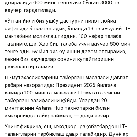
доирасида 600 минг тенгегача бўлган 3000 та
ваучер тарқатилади.
«Ўтган йили биз ушбу дастурни пилот лойиҳа
сифатида ўтказган эдик, ўшанда 13 та хусусий IТ-
мактабини молиялаштирдик, 100 нафар талаба
таълим олди. Ҳар бир талаба учун ваучер 600 минг
тенге эди. Бу йил биз бу ишни давом эттирамиз,
лекин биз ваучерлар сонини кўпайтиришни
режалаштирганмиз.
IТ-мутахассисларини тайёрлаш масаласи Давлат
раҳбари назоратида: Президент 2025 йилгача
камида 100 мингта малакали IТ-мутахассисни
тайёрлаш вазифасини қўйди. Улардан 20
мингтасини Аstana Hub технопарки билан
ҳамкорликда тайёрлаймиз», — деди вазир.
Унинг фикрича, ёш, ижодкор, рақобатбардош IТ-
талантларни тарбиялаш давр талабидир. Дунё ҳар