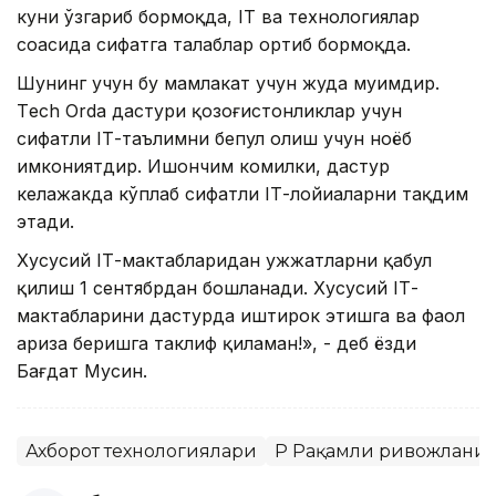
куни ўзгариб бормоқда, IТ ва технологиялар
соҳасида сифатга талаблар ортиб бормоқда.
Шунинг учун бу мамлакат учун жуда муҳимдир.
Тech Оrda дастури қозоғистонликлар учун
сифатли IТ-таълимни бепул олиш учун ноёб
имкониятдир. Ишончим комилки, дастур
келажакда кўплаб сифатли IТ-лойиҳаларни тақдим
этади.
Хусусий IТ-мактабларидан ҳужжатларни қабул
қилиш 1 сентябрдан бошланади. Хусусий IТ-
мактабларини дастурда иштирок этишга ва фаол
ариза беришга таклиф қиламан!», - деб ёзди
Бағдат Мусин.
Ахборот технологиялари
ҚР Рақамли ривожланиш