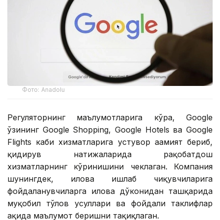
Фото: Аnadolu
Регуляторнинг маълумотларига кўра, Google
ўзининг Google Shopping, Google Hotels ва Google
Flights каби хизматларига устувор аҳамият бериб,
қидирув натижаларида рақобатдош
хизматларнинг кўринишини чеклаган. Компания
шунингдек, илова ишлаб чиқувчиларига
фойдаланувчиларга илова дўконидан ташқарида
муқобил тўлов усуллари ва фойдали таклифлар
ҳақида маълумот беришни тақиқлаган.