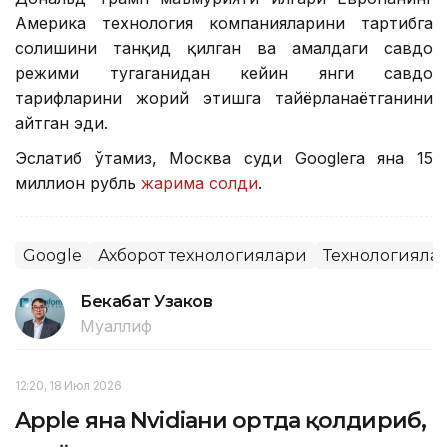
Америка технология компанияларини тартибга
солишини танқид қилган ва амалдаги савдо
режими тугаганидан кейин янги савдо
тарифларини жорий этишга тайёрланаётганини
айтган эди.
Эслатиб ўтамиз, Москва суди Googleга яна 15
миллион рубль
жарима солди
.
Google
Ахборот технологиялари
Технологияла
Бекабат Узаков
Муаллиф
12:20, 18 Июл 2026
Apple яна Nvidiaни ортда қолдириб,