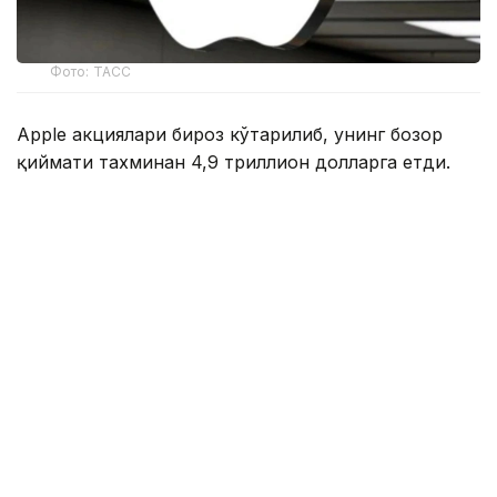
Фото: ТАСС
Apple акциялари бироз кўтарилиб, унинг бозор
қиймати тахминан 4,9 триллион долларга етди.
Nvidiaнинг акциялари тахминан 4,8 триллион
долларни ташкил этади.
Технология инвесторлари ҳозирда ўз активларини
қайта мувозанатлаштирмоқдалар. Кўпчилик
сўнгги ойлардаги рекорд даражадаги ўсишдан
сўнг сунъий интеллект ва яримўтказгич
акцияларини сотмоқда ва бунинг ўрнига яна
Appleга пул тикмоқда.
Apple HSBCдан қўшимча рағбат олди, бу йирик
банк таҳлилчилари компания акциялари
кўтарилишига ишонишади ва уларни мижозларига