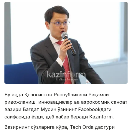
Бу ҳақда Қозоғистон Республикаси Рақамли
ривожланиш, инновациялар ва аэрокосмик саноат
вазири Бағдат Мусин ўзининг Facebookдаги
саҳифасида ёзди, деб хабар беради Kazinform.
Вазирнинг сўзларига кўра, Tech Orda дастури