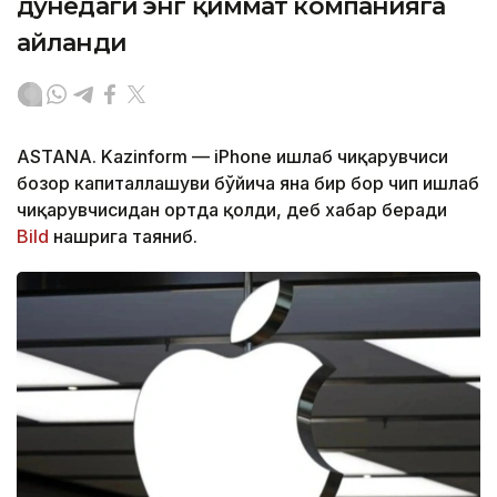
дунёдаги энг қиммат компанияга
айланди
ASTANA. Kazinform — iPhone ишлаб чиқарувчиси
бозор капиталлашуви бўйича яна бир бор чип ишлаб
чиқарувчисидан ортда қолди, деб хабар беради
Bild
нашрига таяниб.