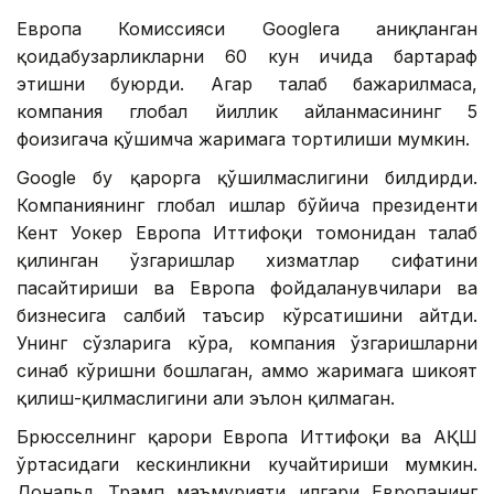
Европа Комиссияси Googleга аниқланган
қоидабузарликларни 60 кун ичида бартараф
этишни буюрди. Агар талаб бажарилмаса,
компания глобал йиллик айланмасининг 5
фоизигача қўшимча жаримага тортилиши мумкин.
Google бу қарорга қўшилмаслигини билдирди.
Компаниянинг глобал ишлар бўйича президенти
Кент Уокер Европа Иттифоқи томонидан талаб
қилинган ўзгаришлар хизматлар сифатини
пасайтириши ва Европа фойдаланувчилари ва
бизнесига салбий таъсир кўрсатишини айтди.
Унинг сўзларига кўра, компания ўзгаришларни
синаб кўришни бошлаган, аммо жаримага шикоят
қилиш-қилмаслигини ҳали эълон қилмаган.
Брюсселнинг қарори Европа Иттифоқи ва АҚШ
ўртасидаги кескинликни кучайтириши мумкин.
Дональд Трамп маъмурияти илгари Европанинг