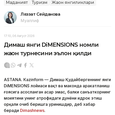
Маданият
Туризм
Жаҳон янгиликлари
Ляззат Сейданова
Муаллиф
17:10, 06 Август 2026
Димаш янги DiMENSIONS номли
жаҳон турнесини эълон қилди
ASTANА. Кazinform — Димаш Қудайбергеннинг янги
DiMENSIONS лойиҳаси вақт ва маконда ҳаракатланиш
ғоясига асосланган асар эмас, балки санъаткорнинг
моҳиятини унинг атрофидаги дунёни идрок этиш
орқали очиб беришга уринишдир, деб хабар
беради
Dimashnews
.