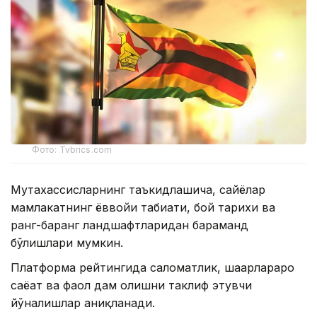
Фото: Tvbrics.com
Мутахассисларнинг таъкидлашича, сайёҳлар
мамлакатнинг ёввойи табиати, бой тарихи ва
ранг-баранг ландшафтларидан баҳраманд
бўлишлари мумкин.
Платформа рейтингида саломатлик, шаҳарлараро
саёҳат ва фаол дам олишни таклиф этувчи
йўналишлар аниқланади.