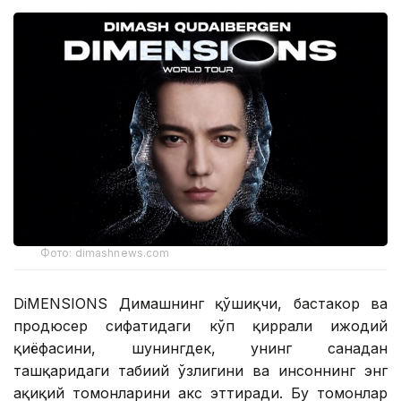
Фото: dimashnews.com
DiMENSIONS Димашнинг қўшиқчи, бастакор ва
продюсер сифатидаги кўп қиррали ижодий
қиёфасини, шунингдек, унинг саҳнадан
ташқаридаги табиий ўзлигини ва инсоннинг энг
ҳақиқий томонларини акс эттиради. Бу томонлар