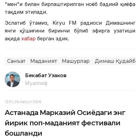
"мен"и билан бирлаштирилган ноёб бадиий қиёфа
тақдим этилади.
Эслатиб ўтамиз, Kiryu FM радиоси Димашнинг
янги қўшиғини биринчи бўлиб эфирга узатиши
ҳақида
хабар
берган эдик.
Санъат
Маданият
Машҳурлар
Димаш Қудайбе
Бекабат Узаков
Муаллиф
12:51, 06 Август 2026
Астанада Марказий Осиёдаги энг
йирик поп-маданият фестивали
бошланди