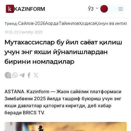
KAZINFORM
ЎЗ
Сайлов-2026
Ақорда
Тайинлов
Ҳодиса
Қонун ва интизо
Тренд:
10:10, 23 Сентябр 2025
Мутахассислар бу йил саёҳат қилиш
учун энг яхши йўналишлардан
бирини номладилар
ASTANA. Kazinform — Жаҳон сайёҳлик платформаси
Зимбабвени 2025 йилда ташриф буюриш учун энг
яхши давлатлар қаторига киритди, деб хабар
беради BRICS TV.