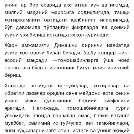
унинг ҳар бир асарида акс этган куч ва илҳомда,
миллий маданий меросига содиқлигида, ташқи
хотиржамлиги ортидаги қалбининг илиқлигида,
йўл давомида тўпланган фикрларда ва доимий
ўзини ўзи билиш истагида яққол кўринади.
Жаҳон ҳамжамияти Димашни биринчи навбатда
ўзига хос овози билан билади. Ушбу концертнинг
асосий мақсади —томошабинларга ўша ноёб
овозга эга бўлган инсоннинг бутун моҳиятини очиб
бериш.
Хонанда ҳаётидаги ҳис-туйғулар, хотиралар ва
ибратли лаҳзалар орқали саҳна майдони аста-секин
унинг ички дунёсининг бадиий қиёфасини
яратади. Натижада, томошабинларга турли
ўлчамдаги алоҳида парчалар эмас, балки ватанга
муҳаббат, самимий ҳис-туйғулар, ҳаёт тамойиллари,
янги чўққиларни забт этиш истаги ва унинг ҳақиқий