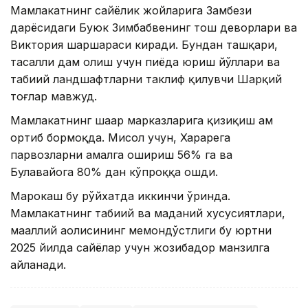
Мамлакатнинг сайёҳлик жойларига Замбези
дарёсидаги Буюк Зимбабвенинг тош деворлари ва
Виктория шаршараси киради. Бундан ташқари,
тасалли дам олиш учун пиёда юриш йўллари ва
табиий ландшафтларни таклиф қилувчи Шарқий
тоғлар мавжуд.
Мамлакатнинг шаҳар марказларига қизиқиш ҳам
ортиб бормоқда. Мисол учун, Харарега
парвозларни амалга ошириш 56% га ва
Булавайога 80% дан кўпроққа ошди.
Марокаш бу рўйхатда иккинчи ўринда.
Мамлакатнинг табиий ва маданий хусусиятлари,
маҳаллий аҳолисининг меҳмондўстлиги бу юртни
2025 йилда сайёҳлар учун жозибадор манзилга
айланади.