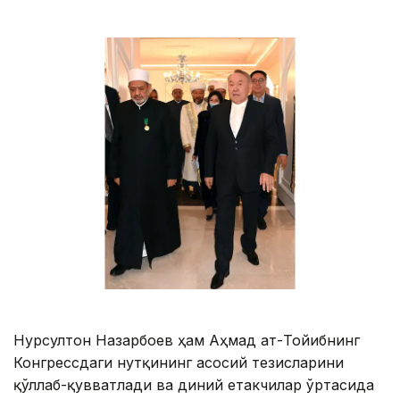
Нурсултон Назарбоев ҳам Аҳмад ат-Тойибнинг
Конгрессдаги нутқининг асосий тезисларини
қўллаб-қувватлади ва диний етакчилар ўртасида