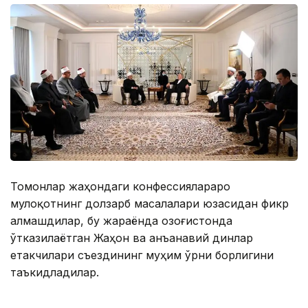
Томонлар жаҳондаги конфессиялараро
мулоқотнинг долзарб масалалари юзасидан фикр
алмашдилар, бу жараёнда Қозоғистонда
ўтказилаётган Жаҳон ва анъанавий динлар
етакчилари съездининг муҳим ўрни борлигини
таъкидладилар.