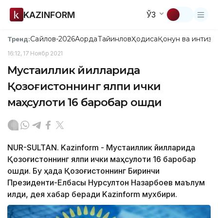
KAZINFORM
ЎЗ
Сайлов-2026
Ақорда
Тайинлов
Ҳодиса
Қонун ва интизо
Тренд:
16:12, 17 Ноябр 2021
Мустақиллик йилларида
Қозоғистоннинг ялпи ички
маҳсулоти 16 баробар ошди
NUR-SULTAN. Kazinform - Мустақиллик йилларида
Қозоғистоннинг ялпи ички маҳсулоти 16 баробар
ошди. Бу ҳақда Қозоғистоннинг Биринчи
Президенти-Елбасы Нурсултон Назарбоев маълум
қилди, дея хабар беради Kazinform мухбири.