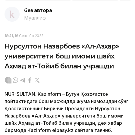
без автора
Муаллиф
18:41, 16 Сентябр 2022
Нурсултон Назарбоев «Ал-Азҳар»
университети бош имоми шайх
Аҳмад ат-Тойиб билан учрашди
NUR-SULTAN. Kazinform – Бугун Қозоғистон
пойтахтидаги бош масжидда жума намозидан сўнг
Қозоғистоннинг Биринчи Президенти Нурсултон
Назарбоев «Ал-Азҳар» университети бош имоми
шайх Аҳмад ат-Тойиб билан учрашди, дея хабар
бермоқда Kazinform elbasy.kz сайтига таяниб.