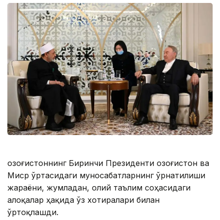
Қозоғистоннинг Биринчи Президенти Қозоғистон ва
Миср ўртасидаги муносабатларнинг ўрнатилиши
жараёни, жумладан, олий таълим соҳасидаги
алоқалар ҳақида ўз хотиралари билан
ўртоқлашди.