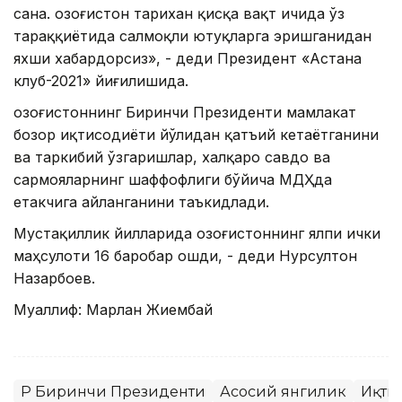
сана. Қозоғистон тарихан қисқа вақт ичида ўз
тараққиётида салмоқли ютуқларга эришганидан
яхши хабардорсиз», - деди Президент «Астана
клуб-2021» йиғилишида.
Қозоғистоннинг Биринчи Президенти мамлакат
бозор иқтисодиёти йўлидан қатъий кетаётганини
ва таркибий ўзгаришлар, халқаро савдо ва
сармояларнинг шаффофлиги бўйича МДҲда
етакчига айланганини таъкидлади.
Мустақиллик йилларида Қозоғистоннинг ялпи ички
маҳсулоти 16 баробар ошди, - деди Нурсултон
Назарбоев.
Муаллиф: Марлан Жиембай
ҚР Биринчи Президенти
Асосий янгилик
Иқти