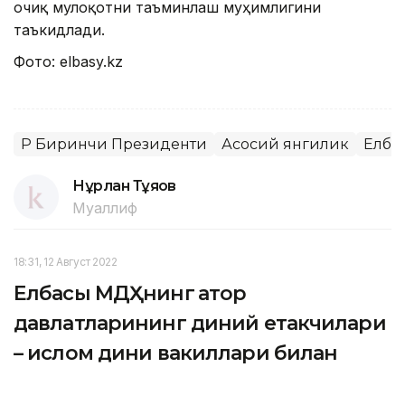
очиқ мулоқотни таъминлаш муҳимлигини
таъкидлади.
Фото: elbasy.kz
ҚР Биринчи Президенти
Асосий янгилик
Елба
Нұрлан Тұяқов
Муаллиф
18:31, 12 Август 2022
Елбасы МДҲнинг қатор
давлатларининг диний етакчилари
– ислом дини вакиллари билан
учрашди