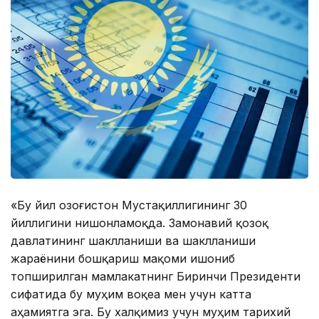
«Бу йил Қозоғистон Мустақиллигининг 30
йиллигини нишонламоқда. Замонавий қозоқ
давлатининг шаклланиши ва шаклланиши
жараёнини бошқариш мақоми ишониб
топширилган мамлакатнинг Биринчи Президенти
сифатида бу муҳим воқеа мен учун катта
аҳамиятга эга. Бу халқимиз учун муҳим тарихий