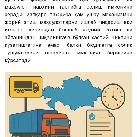
маҳсулот нархини тартибга солиш имконини
беради. Халқаро тажриба ҳам ушбу механизмни
жорий этиш маҳсулотларни ишлаб чиқариш ёки
импорт қилишдан бошлаб якуний сотиш ва
айланишдан чиқаришгача бўлган ҳаётий циклини
кузатишгагина эмас, балки бюджетга солиқ
тушумларини оширишга имконият беришини
кўрсатади.