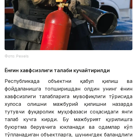
Фото: Pexels
Ёнғин хавфсизлиги талаби кучайтирилди
Республикада объектни қабул қилиш ва
фойдаланишга топширишдан олдин унинг ёнғин
хавфсизлиги талабларига мувофиқлиги тўғрисида
хулоса олишни мажбурий қилишни назарда
тутувчи фуқаролик муҳофазаси соҳасидаги янги
талаб кучга кирди. Бу мажбурият қурилишга
буюртма берувчига юкланади ва одамлар кўп
тўпланадиган объектларга, шунингдек баландлиги