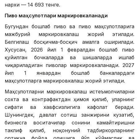
нархи — 14 693 тенге.
Пиво маҳсулотлари маркировкаланади
Бугундан бошлаб пиво ва пиво маҳсулотларига
мажбурий маркировкалаш жорий этилади.
Белгилаш босқичма-босқич амалга оширилади.
Хусусан, 2026 йил 1 февралдан бошлаб пиво
қуйилган бочкаларда ва шишаларда ишлаб
чиқариладиган пиволар маркировкаланади. 2027
йил 1 январдан бошлаб банкалардаги
маҳсулотларга маркировкалаш жорий этилади.
Маҳсулотларни маркировкалаш истеъмолчиларни
сохта ва контрафактдан ҳимоя қилиб, уларнинг
сифати ва хавфсизлигига кафолат беради.
Шунингдек, давлат сотиш занжирини кузатиб,
бизнесга воситачилар сонини камайтиришни
таклиф қилиб, ноқонуний тадбиркорларнинг
ортиқча фойда олишига йўл қўймаслик ва