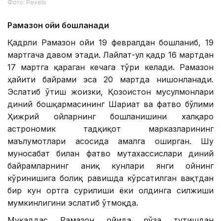
Фото: Pexels
Рамазон ойи бошланади
Қадрли Рамазон ойи 19 февралдан бошланиб, 19
мартгача давом этади. Лайлат-ул қадр 16 мартдан
17 мартга қараган кечага тўғри келади. Рамазон
ҳайити байрами эса 20 мартда нишонланади.
Эслатиб ўтиш жоизки, Қозоғистон мусулмонлари
диний бошқармасининг Шариат ва фатво бўлими
Ҳижрий ойларнинг бошланишини халқаро
астрономик тадқиқот марказларининг
маълумотлари асосида амалга оширган. Шу
муносабат билан фатво мутахассислари диний
байрамларнинг аниқ кунлари янги ойнинг
кўринишига боғлиқ равишда кўрсатилган вақтдан
бир кун ортга сурилиши ёки олдинга силжиши
мумкинлигини эслатиб ўтмоқда.
Муқаддас Рамазон ойида рўза тутишдан