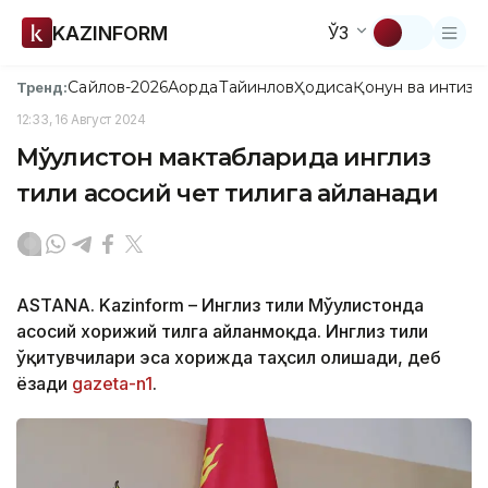
KAZINFORM
ЎЗ
Сайлов-2026
Ақорда
Тайинлов
Ҳодиса
Қонун ва интизо
Тренд:
12:33, 16 Август 2024
Мўғулистон мактабларида инглиз
тили асосий чет тилига айланади
ASTANA. Kazinform – Инглиз тили Мўғулистонда
асосий хорижий тилга айланмоқда. Инглиз тили
ўқитувчилари эса хорижда таҳсил олишади, деб
ёзади
gazeta-n1
.