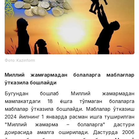
Фото: Kazinform
Миллий жамғармадан болаларга маблағлар
ўтказила бошлайди
Бугундан бошлаб Миллий жамғармадан
мамлакатдаги 18 ёшга тўлмаган болаларга
маблағлар ўтказила бошлайди. Маблағлар ўтказиш
2024 йилнинг 1 январда расман ишга туширилган
"Миллий жамғарма – болаларга" дастури
доирасида амалга оширилади. Дастурда 2006