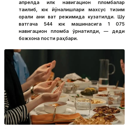
апрелда илк навигацион пломбалар
тақилиб, юк йўналишлари махсус тизим
орқали аниқ вақт режимида кузатилди. Шу
вақтгача 544 юк машинасига 1 075
навигацион пломба ўрнатилди, — деди
божхона пости раҳбари.