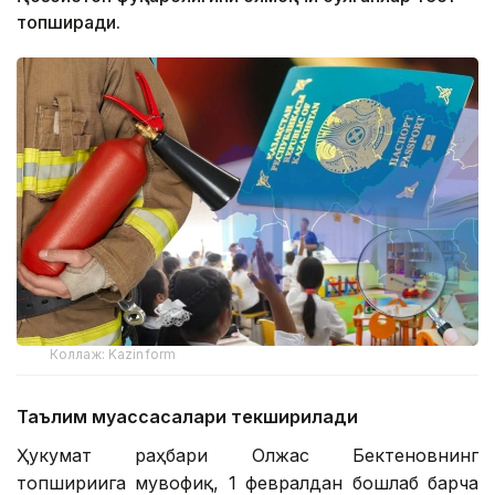
топширади.
Коллаж: Kazinform
Таълим муассасалари текширилади
Ҳукумат раҳбари Олжас Бектеновнинг
топшириғига мувофиқ, 1 февралдан бошлаб барча