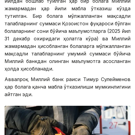
йилдан бошлаб туғилган ҳар бир болага Миллий
жамғармадан ҳар йили маблағ ўтказиш кўзда
тутилган. Бир болага мўлжалланган мақсадли
талабларнинг суммаси Қозоғистон фуқароси бўлган
болаларнинг сони бўйича маълумотларга (2025 йил
31 декабр охиридаги ҳолатга кўра) ва Миллий
жамғармадан ҳисобланган болаларга мўлжалланган
мақсадли талабларнинг умумий суммаси бўйича
Миллий банкдан олинган маълумотга асосланган
ҳолда ҳисобланади.
Аввалроқ Миллий банк раиси Тимур Сулейменов
ҳар болага қанча маблағ ўтказилиши мумкинлигини
айтган эди.