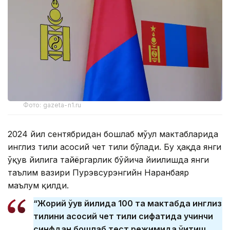
Фото: gazeta-n1.ru
2024 йил сентябридан бошлаб мўғул мактабларида
инглиз тили асосий чет тили бўлади. Бу ҳақда янги
ўқув йилига тайёргарлик бўйича йиғилишда янги
таълим вазири Пурэвсурэнгийн Наранбаяр
маълум қилди.
“Жорий ўқув йилида 100 та мактабда инглиз
тилини асосий чет тили сифатида учинчи
синфдан бошлаб тест режимида ўқитиш