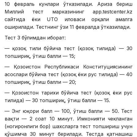
10 февраль кунлари ўтказилади. Ариза бериш
Миллий тест марказининг app.testcenter.kz
сайтида ёки UTO иловаси орқали амалга
оширилади. Тестнинг ўзи 11 февралда ўтказилади.
Тест 3 бўлимдан иборат:
— қозоқ тили бўйича тест (қозоқ тилида) — 30
топшириқ, ўтиш балли — 15;
— Қозоғистон Республикаси Конституциясининг
асослари бўйича тест (қозоқ ёки рус тилида) — 40
топшириқ, ўтиш балли — 20;
— Қозоғистон тарихи бўйича тест (қозоқ ёки рус
тилида) — 30 топшириқ, ўтиш балли — 15.
— Энг юқори балл — 100, ўтиш балли — 50. Тест
вақти — 2 соат 10 минут. Имконияти чекланган
(ногиронлиги бор) шахсларга тест топшириш учун
қўшимча 30 минут берилади. Тестда қатнашиш