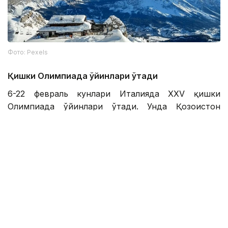
Фото: Pexels
Қишки Олимпиада ўйинлари ўтади
6-22 февраль кунлари Италияда XXV қишки
Олимпиада ўйинлари ўтади. Унда Қозоғистон
терма жамоаси таркибида 36 спортчи иштирок
этади.
Мамлакатда қуйидаги спорт турларидан
лицензиялар мавжуд:
— фристайл-могул - 4 спортчи;
— фристайл-акробатика - Динмухаммед
Райимқул, Шерзод Хаширбаев, Роман Иванов,
Асан Асилхан, Аяна Жолдас;