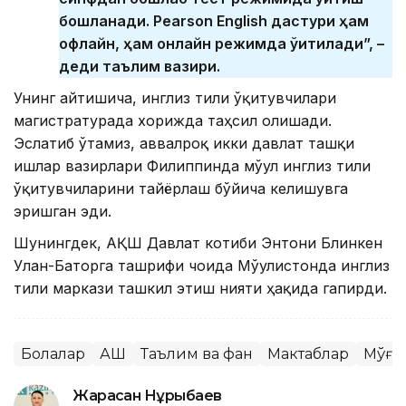
бошланади. Pearson English дастури ҳам
офлайн, ҳам онлайн режимда ўқитилади”, –
деди таълим вазири.
Унинг айтишича, инглиз тили ўқитувчилари
магистратурада хорижда таҳсил олишади.
Эслатиб ўтамиз, аввалроқ икки давлат ташқи
ишлар вазирлари Филиппинда мўғул инглиз тили
ўқитувчиларини тайёрлаш бўйича келишувга
эришган эди.
Шунингдек, АҚШ Давлат котиби Энтони Блинкен
Улан-Баторга ташрифи чоғида Мўғулистонда инглиз
тили маркази ташкил этиш нияти ҳақида гапирди.
Болалар
АҚШ
Таълим ва фан
Мактаблар
Мўғу
Жарасқан Нұрыбаев