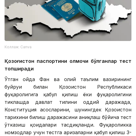
Коллаж: Canva
Қозоғистон паспортини олмоқчи бўлганлар тест
топширади
Ўтган ойда Фан ва олий таълим вазирининг
буйруғи билан Қозоғистон Республикаси
фуқаролигига қабул қилиш ёки фуқаролигини
тиклашда давлат тилини оддий даражада,
Конституция асосларини, шунингдек Қозоғистон
тарихини билиш даражасини аниқлаш бўйича тест
ўтказиш қоидалари тасдиқланди. Фуқароликка
номзодлар учун тестга аризаларни қабул қилиш 3-