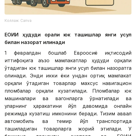
Коллаж: Canva
ЕОИИ ҳудуди орқали юк ташишлар янги усул
билан назорат қилинади
1 февралдан бошлаб Евроосиё иқтисодий
иттифоқига аъзо мамлакатлар ҳудуди орқали
ўтадиган юк ташишлар янги усул билан назоратга
олинади. Энди икки ёки ундан ортиқ мамлакат
орқали ўтадиган товарлар махсус навигацион
пломбалар орқали кузатилади. Пломбалар юк
машиналари ва вагонларга ўрнатилади ва
уларнинг ҳаракатини йўл давомида онлайн
режимда кузатиш имконини беради. Тизим аввал
автомобиль ва темир йўл транспортида
ташиладиган товарларга жорий этилади. У