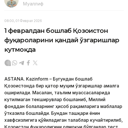
Муаллиф
08:00, 01 Феврал 2026
1 февралдан бошлаб Қозоғистон
фуқароларини қандай ўзгаришлар
кутмоқда
АSTANА. Kazinform – Бугундан бошлаб
Қозоғистонда бир қатор муҳим ўзгаришлар амалга
оширилади. Масалан, таълим муассасаларида
кутилмаган текширувлар бошланиб, Миллий
фонддан болаларнинг ҳисоб рақамларига маблағлар
ўтказила бошлайди. Бундан ташқари ёнғин
хавфсизлигига қўйиладиган талаблар кучайтирилиб,
Қозоғистон фуқаролигини олмоқчи бўлганлар тест