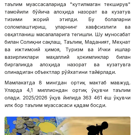
таълим муассасаларида "кутилмаган текширув"
тамойили бўйича алоҳида назорат ва кузатув
тизими жорий этилди. Бу болаларни
соғломлаштириш, уларнинг хавфсизлиги ва
овқатланиш масалаларига тегишли. Шу муносабат
билан Соғлиқни сақлаш, Таълим, Маданият, Меҳнат
ва ижтимоий ҳимоя, Туризм ва Ички ишлар
вазирликлари маҳаллий ҳокимликлар билан
биргаликда алоҳида назорат ва кузатувга
олинадиган объектлар рўйхатини тайёрлади.
Мамлакатда 8 мингдан ортиқ мактаб мавжуд.
Уларда 4,1 миллиондан ортиқ ўқувчи таълим
олади. 2025/2026 ўқув йилида 363 461 ёш ўқувчи
илк бор таълим муассасаси қадам босди.