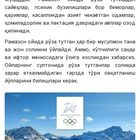
сайёҳлар, психик бузилишлари бор беморлар,
қариялар, касалликдан азият чекаётган одамлар,
ҳомиладорлик ва лактация давридаги аёллар озод
қилинади.
Рамазон ойида рўза тутган ҳар бир мусулмон тана
ва жон соғлиғини ўйлайди. Аммо, кўпчилиги саҳар
ва ифтор менюсидаги ўзига хосликдан хабарсиз.
Ойларнинг султонида рўза тутганлар соғлиққа
зарар етказмайдиган тарзда тўғри овқатланиш
йўлларини билишлари керак.