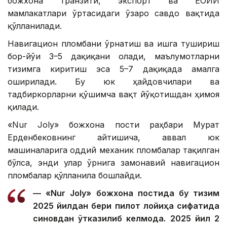
божхона транзити, экспорт ва ЕОИИ
мамлакатлари ўртасидаги ўзаро савдо вақтида
қўлланилади.
Навигацион пломбани ўрнатиш ва ишга тушириш
бор-йўғи 3–5 дақиқани олади, маълумотларни
тизимга киритиш эса 5–7 дақиқада амалга
оширилади. Бу юк ҳайдовчилари ва
тадбиркорларни қўшимча вақт йўқотишдан ҳимоя
қилади.
«Nur Joly» божхона пости раҳбари Мурат
Ерденбековнинг айтишича, аввал юк
машиналарига оддий механик пломбалар тақилган
бўлса, энди улар ўрнига замонавий навигацион
пломбалар қўлланила бошлайди.
— «Nur Joly» божхона постида бу тизим
2025 йилдан бери пилот лойиҳа сифатида
синовдан ўтказилиб келмоқда. 2025 йил 2