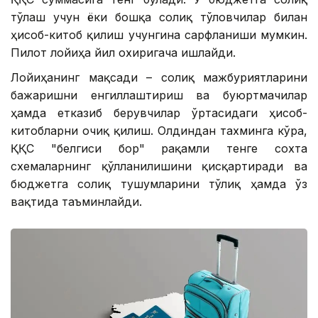
тўлаш учун ёки бошқа солиқ тўловчилар билан
ҳисоб-китоб қилиш учунгина сарфланиши мумкин.
Пилот лойиҳа йил охиригача ишлайди.
Лойиҳанинг мақсади – солиқ мажбуриятларини
бажаришни енгиллаштириш ва буюртмачилар
ҳамда етказиб берувчилар ўртасидаги ҳисоб-
китобларни очиқ қилиш. Олдиндан тахминга кўра,
ҚҚС "белгиси бор" рақамли тенге сохта
схемаларнинг қўлланилишини қисқартиради ва
бюджетга солиқ тушумларини тўлиқ ҳамда ўз
вақтида таъминлайди.