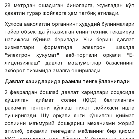
28 метрдан ошадиган биноларга, жумладан кўп
қаватли турар жойларга ҳам татбиқ этилади.
Хулоса ваколатли органнинг ҳудудий бўлинмалари
тайёр объектда ўтказилган ёнғин-техник текширув
натижаси бўйича берилади. Уни бериш давлат
хизматлари форматида электрон шаклда
"электрон ҳукумат" веб-портали орқали "Е-
лицензиялаш" давлат маълумотлар базасининг
ахборот тизимида амалга оширилади.
Давлат харидларида рақамли тенге қўлланилади
2 февралдан бошлаб давлат харидлари соҳасида
қўшилган қиймат солиғи (ҚҚС) белгиланган
рақамли тенгени қўллаш пилот лойиҳаси ишга
туширилади. Шу орқали янги қўшилган қиймат
солиғини маъмурий бошқариш механизми жорий
этилиб, рақамли тенгедаги маблағнинг бир қисми
ҚҚС суммасига тенг бўлади. У бюджетга солиқ