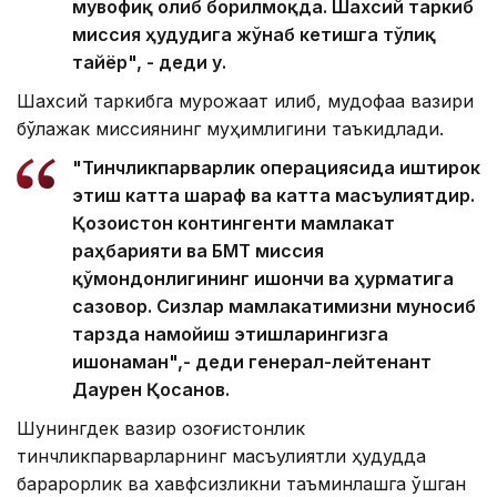
мувофиқ олиб борилмоқда. Шахсий таркиб
миссия ҳудудига жўнаб кетишга тўлиқ
тайёр", - деди у.
Шахсий таркибга мурожаат қилиб, мудофаа вазири
бўлажак миссиянинг муҳимлигини таъкидлади.
"Тинчликпарварлик операциясида иштирок
этиш катта шараф ва катта масъулиятдир.
Қозоғистон контингенти мамлакат
раҳбарияти ва БМТ миссия
қўмондонлигининг ишончи ва ҳурматига
сазовор. Сизлар мамлакатимизни муносиб
тарзда намойиш этишларингизга
ишонаман",- деди генерал-лейтенант
Даурен Қосанов.
Шунингдек вазир қозоғистонлик
тинчликпарварларнинг масъулиятли ҳудудда
барқарорлик ва хавфсизликни таъминлашга қўшган