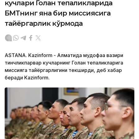
кучлари Голан тепаликларида
БМТнинг яна бир миссиясига
тайёргарлик кўрмоқда
ASTANA. Kazinform - Алматида мудофаа вазири
тинчликпарвар кучларнинг Голан тепаликларига
миссияга тайёргарлигини текширди, деб хабар
беради Kazinform.