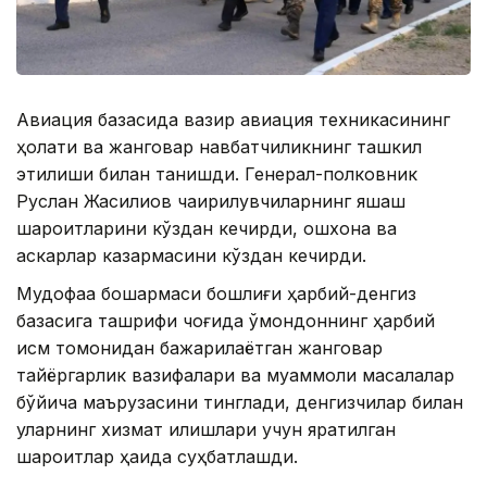
Авиация базасида вазир авиация техникасининг
ҳолати ва жанговар навбатчиликнинг ташкил
этилиши билан танишди. Генерал-полковник
Руслан Жақсилиқов чақирилувчиларнинг яшаш
шароитларини кўздан кечирди, ошхона ва
аскарлар казармасини кўздан кечирди.
Мудофаа бошқармаси бошлиғи ҳарбий-денгиз
базасига ташрифи чоғида қўмондоннинг ҳарбий
қисм томонидан бажарилаётган жанговар
тайёргарлик вазифалари ва муаммоли масалалар
бўйича маърузасини тинглади, денгизчилар билан
уларнинг хизмат қилишлари учун яратилган
шароитлар ҳақида суҳбатлашди.