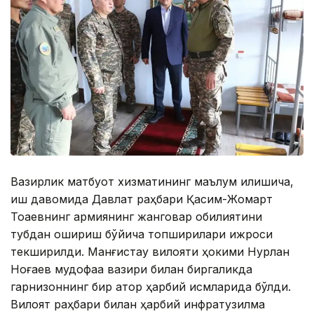
Вазирлик матбуот хизматининг маълум қилишича,
иш давомида Давлат раҳбари Қасим-Жомарт
Тоқаевнинг армиянинг жанговар қобилиятини
тубдан ошириш бўйича топшириқлари ижроси
текширилди. Манғистау вилояти ҳокими Нурлан
Ноғаев мудофаа вазири билан биргаликда
гарнизоннинг бир қатор ҳарбий қисмларида бўлди.
Вилоят раҳбари билан ҳарбий инфратузилма