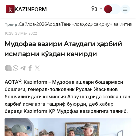
KAZINFORM
ЎЗ
Сайлов-2026
Ақорда
Тайинлов
Ҳодиса
Қонун ва интизо
Тренд:
10:28, 23 Май 2022
Мудофаа вазири Ақтаудаги ҳарбий
қисмларни кўздан кечирди
AQTAÝ. Kazinform – Мудофаа ишлари бошқармаси
бошлиғи, генерал-полковник Руслан Жақсилиқов
бошчилигидаги комиссия Ақтау шаҳрида жойлашган
ҳарбий қисмларга ташриф буюрди, деб хабар
беради Kazinform ҚР Мудофаа вазирлигига таяниб.