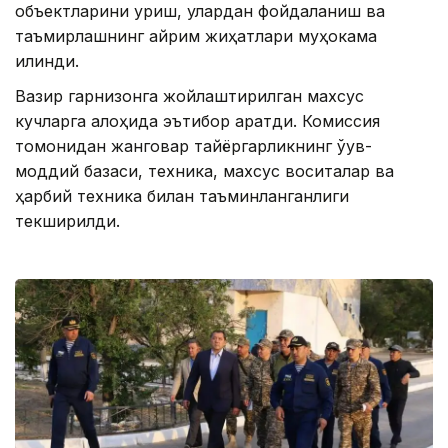
объектларини қуриш, улардан фойдаланиш ва
таъмирлашнинг айрим жиҳатлари муҳокама
қилинди.
Вазир гарнизонга жойлаштирилган махсус
кучларга алоҳида эътибор қаратди. Комиссия
томонидан жанговар тайёргарликнинг ўқув-
моддий базаси, техника, махсус воситалар ва
ҳарбий техника билан таъминланганлиги
текширилди.