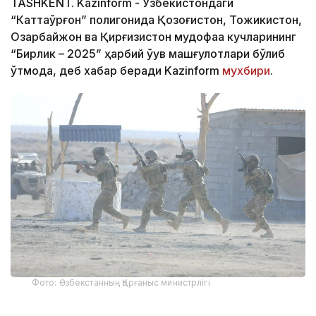
TASHKENT. Kazinform - Ўзбекистондаги
“Каттақўрғон” полигонида Қозоғистон, Тожикистон,
Озарбайжон ва Қирғизистон мудофаа кучларининг
“Бирлик – 2025” ҳарбий ўқув машғулотлари бўлиб
ўтмоқда, деб хабар беради Kazinform
мухбири
.
Фото: Өзбекстанның Қорғаныс министрлігі