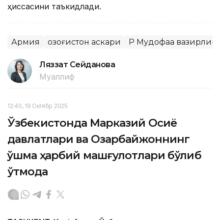
ҳиссасини таъкидлади.
Армия
Қозоғистон аскари
ҚР Мудофаа вазирлиг
Ляззат Сейданова
Муаллиф
12:40, 19 Октябр 2025
Ўзбекистонда Марказий Осиё
давлатлари ва Озарбайжоннинг
қўшма ҳарбий машғулотлари бўлиб
ўтмоқда