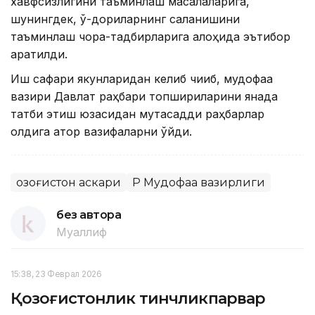
хавфсизлигини таъминлаш масалаларига,
шунингдек, ўқ-дориларнинг сақланишини
таъминлаш чора-тадбирларига алоҳида эътибор
қаратилди.
Иш сафари якунларидан келиб чиқиб, мудофаа
вазири Давлат раҳбари топшириқларини янада
татбиқ этиш юзасидан мутасадди раҳбарлар
олдига қатор вазифаларни қўйди.
Қозоғистон аскари
ҚР Мудофаа вазирлиги
без автора
Муаллиф
15:38, 23 Феврал 2026
Қозоғистонлик тинчликпарвар