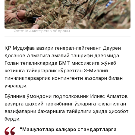
Фото: Министерство обороны
ҚР Мудофаа вазири генерал-лейтенант Даурен
Қосанов Алматига амалий ташрифи давомида
Голан тепаликларида БМТ миссиясига жўнаб
кетишга тайёргарлик кўраётган 3-Миллий
тинчликпарварлик контингенти аъзолари билан
учрашди.
Бўлинма қўмондони подполковник Илияс Алматов
вазирга шахсий таркибнинг ўзларига юклатилган
вазифаларни бажаришга тайёрлиги ҳақида ҳисобот
берди.
"Машғулотлар халқаро стандартларга