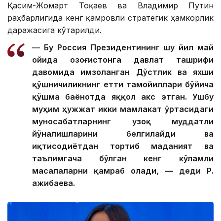
Қасим-Жомарт Тоқаев ва Владимир Путин
раҳбарлигида кенг қамровли стратегик ҳамкорлик
даражасига кўтарилди.
— Бу Россия Президентининг шу йил май
ойида Қозоғистонга давлат ташрифи
давомида имзоланган Дўстлик ва яхши
қўшничиликнинг етти тамойиллари бўйича
қўшма баёнотда яққол акс этган. Ушбу
муҳим ҳужжат икки мамлакат ўртасидаги
муносабатларнинг узоқ муддатли
йўналишларини белгилайди ва
иқтисодиётдан тортиб маданият ва
таълимгача бўлган кенг кўламли
масалаларни қамраб олади, — деди Р.
Қажибаева.