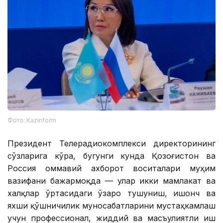
Фото: Kazinform
Президент Телерадиокомплекси директорининг
сўзларига кўра, бугунги кунда Қозоғистон ва
Россия оммавий ахборот воситалари муҳим
вазифани бажармоқда — улар икки мамлакат ва
халқлар ўртасидаги ўзаро тушуниш, ишонч ва
яхши қўшничилик муносабатларини мустаҳкамлаш
учун профессионал, жиддий ва масъулиятли иш