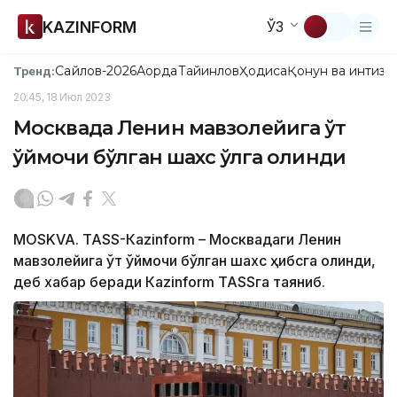
KAZINFORM
ЎЗ
Сайлов-2026
Ақорда
Тайинлов
Ҳодиса
Қонун ва интизо
Тренд:
20:45, 18 Июл 2023
Москвада Ленин мавзолейига ўт
қўймоқчи бўлган шахс қўлга олинди
МОSKVA. ТАSS-Каzinform – Москвадаги Ленин
мавзолейига ўт қўймоқчи бўлган шахс ҳибсга олинди,
деб хабар беради Каzinform TASSга таяниб.