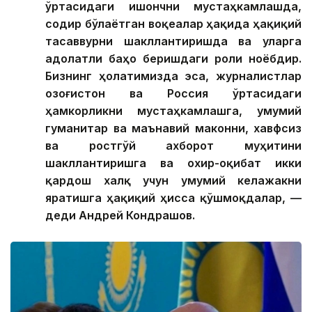
ўртасидаги ишончни мустаҳкамлашда,
содир бўлаётган воқеалар ҳақида ҳақиқий
тасаввурни шакллантиришда ва уларга
адолатли баҳо беришдаги роли ноёбдир.
Бизнинг ҳолатимизда эса, журналистлар
Қозоғистон ва Россия ўртасидаги
ҳамкорликни мустаҳкамлашга, умумий
гуманитар ва маънавий маконни, хавфсиз
ва ростгўй ахборот муҳитини
шакллантиришга ва охир-оқибат икки
қардош халқ учун умумий келажакни
яратишга ҳақиқий ҳисса қўшмоқдалар, —
деди Андрей Кондрашов.