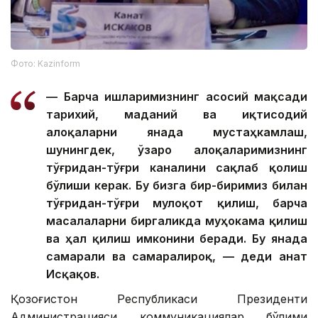
Фото: Kazinform
— Барча ишларимизнинг асосий мақсади
тарихий, маданий ва иқтисодий
алоқаларни янада мустаҳкамлаш,
шунингдек, ўзаро алоқаларимизнинг
тўғридан-тўғри каналини сақлаб қолиш
бўлиши керак. Бу бизга бир-биримиз билан
тўғридан-тўғри мулоқот қилиш, барча
масалаларни биргаликда муҳокама қилиш
ва ҳал қилиш имконини беради. Бу янада
самарали ва самаралироқ, — деди Қанат
Исқақов.
Қозоғистон Республикаси Президенти
Администрацияси коммуникациялар бўлими