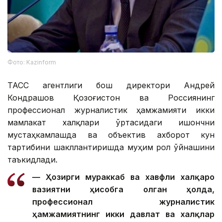
Фото: Kazinform
ТАСС агентлиги бош директори Андрей
Кондрашов Қозоғистон ва Россиянинг
профессионал журналистик ҳамжамияти икки
мамлакат халқлари ўртасидаги ишончни
мустаҳкамлашда ва объектив ахборот кун
тартибини шакллантиришда муҳим рол ўйнашини
таъкидлади.
— Ҳозирги мураккаб ва хавфли халқаро
вазиятни ҳисобга олган ҳолда,
профессионал журналистик
ҳамжамиятнинг икки давлат ва халқлар