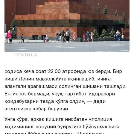
Фото: tass.ru
«Ҳодиса кеча соат 22:00 атрофида юз берди. Бир
киши Ленин мавзолейига яқинлашиб, ичига
алангали аралашмаси солинган шишани ташлади.
Ёнғин юз бермади. Ҳуқуқ-тартибот идоралари
қоидабузарни тезда қўлга олди», — деди
агентликка хабар берувчи.
Унга кўра, эркак кишига нисбатан «полиция
ходимининг қонуний буйруғига бўйсунмаслик»