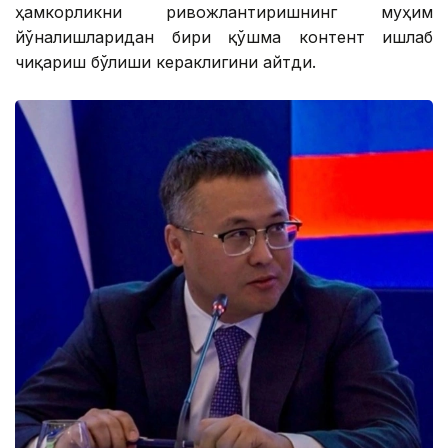
ҳамкорликни ривожлантиришнинг муҳим
йўналишларидан бири қўшма контент ишлаб
чиқариш бўлиши кераклигини айтди.