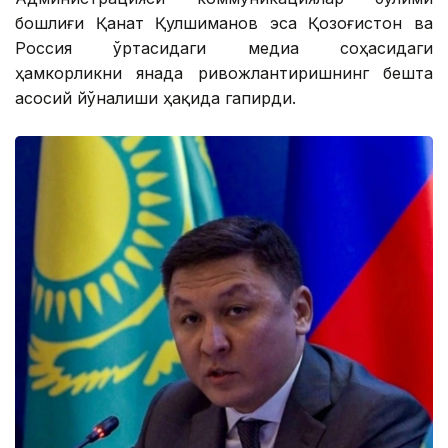
бошлиғи Қанат Қулшиманов эса Қозоғистон ва
Россия ўртасидаги медиа соҳасидаги
ҳамкорликни янада ривожлантиришнинг бешта
асосий йўналиши ҳақида гапирди.