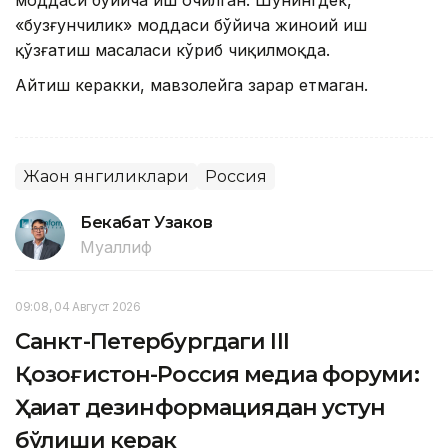
моддаси бўйича иш очилган. Шунингдек,
«бузғунчилик» моддаси бўйича жиноий иш
қўзғатиш масаласи кўриб чиқилмоқда.
Айтиш керакки, мавзолейга зарар етмаган.
Жаҳон янгиликлари
Россия
Бекабат Узаков
Муаллиф
09:08, 04 Август 2026
Санкт-Петербургдаги III
Қозоғистон-Россия медиа форуми:
Ҳақиқат дезинформациядан устун
бўлиши керак