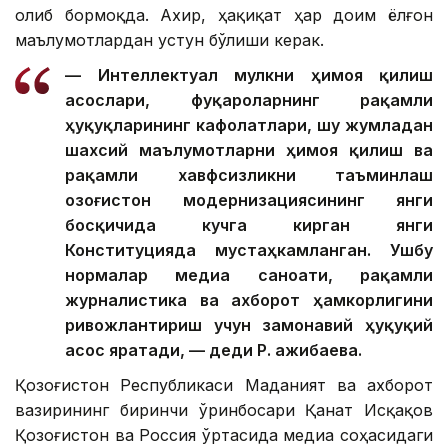
олиб бормоқда. Ахир, ҳақиқат ҳар доим ёлғон
маълумотлардан устун бўлиши керак.
— Интеллектуал мулкни ҳимоя қилиш
асослари, фуқароларнинг рақамли
ҳуқуқларининг кафолатлари, шу жумладан
шахсий маълумотларни ҳимоя қилиш ва
рақамли хавфсизликни таъминлаш
Қозоғистон модернизациясининг янги
босқичида кучга кирган янги
Конституцияда мустаҳкамланган. Ушбу
нормалар медиа саноати, рақамли
журналистика ва ахборот ҳамкорлигини
ривожлантириш учун замонавий ҳуқуқий
асос яратади, — деди Р. Қажибаева.
Қозоғистон Республикаси Маданият ва ахборот
вазирининг биринчи ўринбосари Қанат Исқақов
Қозоғистон ва Россия ўртасида медиа соҳасидаги