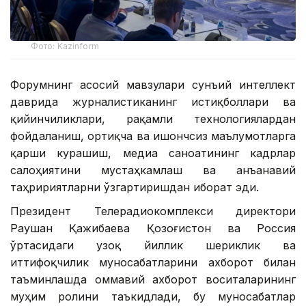
Фото: Kazinform
Форумнинг асосий мавзулари сунъий интеллект
даврида журналистиканинг истиқболлари ва
қийинчиликлари, рақамли технологиялардан
фойдаланиш, ортиқча ва ишончсиз маълумотларга
қарши курашиш, медиа саноатининг кадрлар
салоҳиятини мустаҳкамлаш ва анъанавий
таҳририятларни ўзгартиришдан иборат эди.
Президент Телерадиокомплекси директори
Раушан Қажибаева Қозоғистон ва Россия
ўртасидаги узоқ йиллик шериклик ва
иттифоқчилик муносабатларини ахборот билан
таъминлашда оммавий ахборот воситаларининг
муҳим ролини таъкидлади, бу муносабатлар