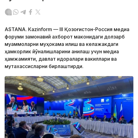
ASTANА. Кazinform — III Қозоғистон-Россия медиа
форуми замонавий ахборот маконидаги долзарб
муаммоларни муҳокама қилиш ва келажакдаги
ҳамкорлик йўналишларини аниқлаш учун медиа
ҳамжамияти, давлат идоралари вакиллари ва
мутахассисларни бирлаштирди.