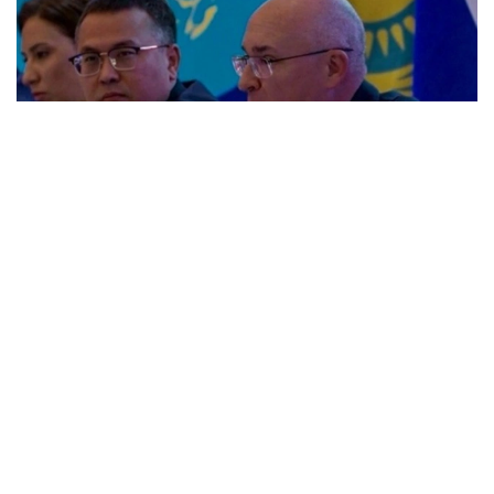
Фото: Kazinform
У Қозоғистоннинг рақамлаштириш ва сунъий
интеллектни ривожлантириш соҳасидаги
ютуқларига тўхталиб, сунъий интеллект