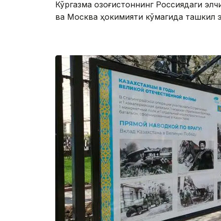
Кўргазма Қозоғистоннинг Россиядаги эл
ва Москва ҳокимияти кўмагида ташкил эт