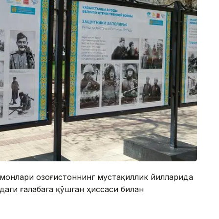
монлари Қозоғистоннинг мустақиллик йилларида
аги ғалабага қўшган ҳиссаси билан