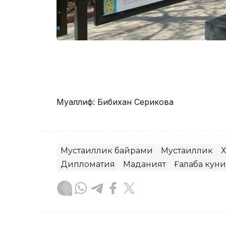
Муаллиф: Бибихан Серикова
Мустақиллик байрами
Мустақиллик
Х
Дипломатия
Маданият
Ғалаба куни