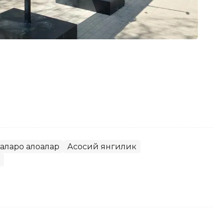
алқаро алоқалар
Асосий янгилик