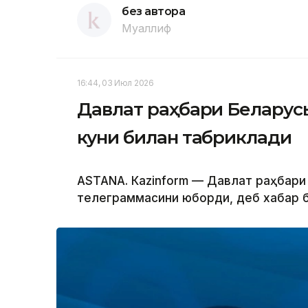
без автора
Муаллиф
16:44, 03 Июл 2026
Давлат раҳбари Беларус
куни билан табриклади
ASTANА. Кazinform — Давлат раҳбари
телеграммасини юборди, деб хабар 