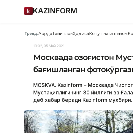
KAZINFORM
Ақорда
Тайинлов
Ҳодиса
Қонун ва интизом
Ко
Тренд:
19:02, 05 Май 2021
Москвада Қозоғистон Мус
бағишланган фотокўргаз
MOSKVA. Kazinform – Москвада Чистоп
Мустақиллигининг 30 йиллиги ва Ғала
деб хабар беради Kazinform мухбири.