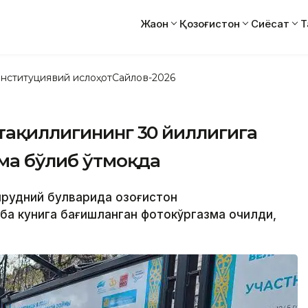
Жаҳон
Қозоғистон
Сиёсат
Т
нституциявий ислоҳот
Сайлов-2026
тақиллигининг 30 йиллигига
ма бўлиб ўтмоқда
рудний булварида Қозоғистон
ба кунига бағишланган фотокўргазма очилди,