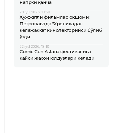
напрхи қанча
23 iyul 2026, 18:50
Ҳужжатли фильмлар оқшоми:
Петропавлда "Хроникадан
келажакка" кинолекторийси бўлиб
ўтди
22 iyul 2026, 18:10
Comic Con Astana фестивалига
қайси жаҳон юлдузлари келади