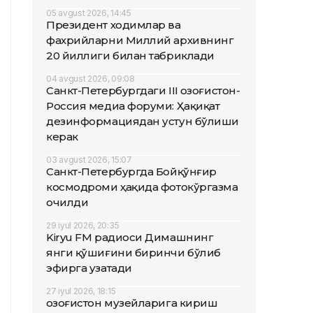
05 avgust 2026, 14:45
Президент ходимлар ва
фахрийларни Миллий архивнинг
20 йиллиги билан табриклади
04 avgust 2026, 09:08
Санкт-Петербургдаги III Қозоғистон-
Россия медиа форуми: Ҳақиқат
дезинформациядан устун бўлиши
керак
03 avgust 2026, 15:07
Санкт-Петербургда Бойқўнғир
космодроми ҳақида фотокўргазма
очилди
29 iyul 2026, 20:35
Kiryu FM радиоси Димашнинг
янги қўшиғини биринчи бўлиб
эфирга узатади
27 iyul 2026, 18:15
Қозоғистон музейларига кириш