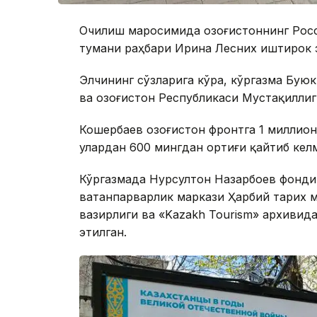
Очилиш маросимида Қозоғистоннинг Рос
тумани раҳбари Ирина Лесних иштирок 
Элчининг сўзларига кўра, кўргазма Буюк
ва Қозоғистон Республикаси Мустақиллиг
Кошербаев Қозоғистон фронтга 1 миллио
улардан 600 мингдан ортиғи қайтиб келм
Кўргазмада Нурсултон Назарбоев фонди, 
ватанпарварлик маркази Ҳарбий тарих м
вазирлиги ва «Kazakh Tourism» архивид
этилган.