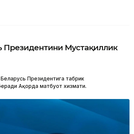
ь Президентини Мустақиллик
 Беларусь Президентига табрик
беради Ақорда матбуот хизмати.