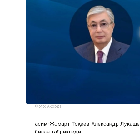
Фото: Ақорда
Қасим-Жомарт Тоқаев Александр Лукаше
билан табриклади.