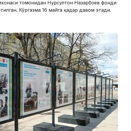
чихонаси томонидан Нурсултон Назарбоев фонди
илган. Кўргазма 16 майга қадар давом этади.