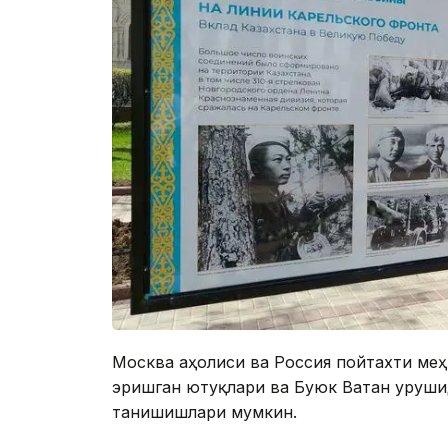
Москва аҳолиси ва Россия пойтахти меҳ
эришган ютуқлари ва Буюк Ватан урушид
танишишлари мумкин.