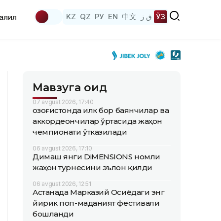
KZ
QZ
РУ
EN
中文
ق ز
ЎЗ
аҳлил
Мавзуга оид
07 avgust 2026, 17:40
Қозоғистонда илк бор баянчилар ва
аккордеончилар ўртасида жаҳон
чемпионати ўтказилади
06 avgust 2026, 17:10
Димаш янги DiMENSIONS номли
жаҳон турнесини эълон қилди
06 avgust 2026, 12:51
Астанада Марказий Осиёдаги энг
йирик поп-маданият фестивали
бошланди