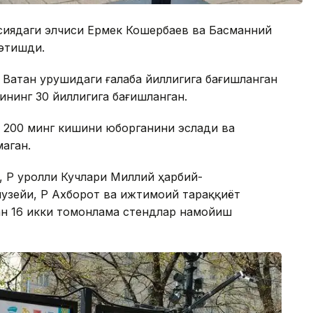
сиядаги элчиси Ермек Кошербаев ва Басманний
этишди.
 Ватан урушидаги ғалаба йиллигига бағишланган
ининг 30 йиллигига бағишланган.
н 200 минг кишини юборганини эслади ва
аган.
ҚР Қуролли Кучлари Миллий ҳарбий-
узейи, ҚР Ахборот ва ижтимоий тараққиёт
ан 16 икки томонлама стендлар намойиш