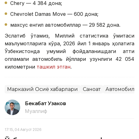
Chery — 4 384 дона;
Chevrolet Damas Move — 600 дона;
махсус енгил автомобиллар — 29 582 дона.
Эслатиб ўтамиз, Миллий статистика қўмитаси
маълумотларига кўра, 2026 йил 1 январь ҳолатига
Ўзбекистонда умумий фойдаланишдаги қаттиқ
қопламали автомобиль йўллари узунлиги 42 054
километрни
ташкил этган
.
Марказий Осиё хабарлари
Саноат
Автомобилс
Бекабат Узаков
Муаллиф
17:15, 04 Август 2026