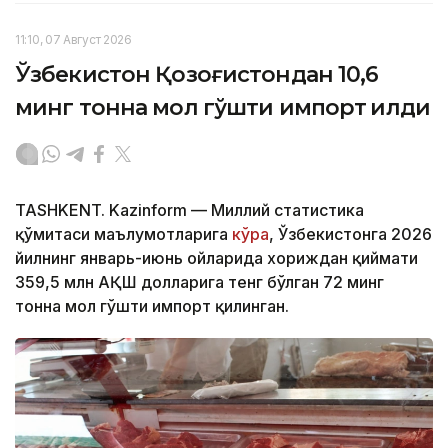
11:10, 07 Август 2026
Ўзбекистон Қозоғистондан 10,6
минг тонна мол гўшти импорт қилди
TASHKENT. Kazinform — Миллий статистика
қўмитаси маълумотларига
кўра
, Ўзбекистонга 2026
йилнинг январь-июнь ойларида хориждан қиймати
359,5 млн АҚШ долларига тенг бўлган 72 минг
тонна мол гўшти импорт қилинган.