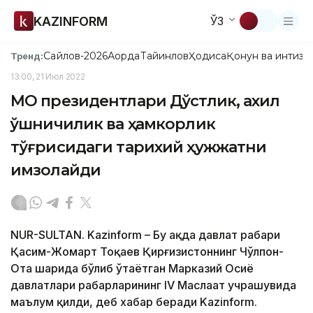
KAZINFORM
ЎЗ
Сайлов-2026
Ақорда
Тайинлов
Ҳодиса
Қонун ва интизо
Тренд:
13:00, 21 Июл 2022
МО президентлари Дўстлик, ахил
қўшничилик ва ҳамкорлик
тўғрисидаги тарихий ҳужжатни
имзолайди
NUR-SULTAN. Kazinform – Бу ҳақда давлат раҳбари
Қасим-Жомарт Тоқаев Қирғизистоннинг Чўлпон-
Ота шаҳрида бўлиб ўтаётган Марказий Осиё
давлатлари раҳбарларининг IV Маслаҳат учрашувида
маълум қилди, деб хабар беради Kazinform.