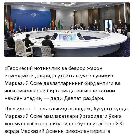
«Геосиёсий нотинчлик ва беқарор жаҳон
иқтисодиёти даврида ўтаётган учрашувимиз
Марказий Осиё давлатларининг бирдамлиги ва
янги синовларни биргаликда енгиш истагини
намоён этади», — деди Давлат раҳбари.
Президент Тоқаев таъкидлаганидек, бугунги кунда
Марказий Осиё мамлакатлари ўртасидаги ўзига
хос муносабатлар сифатида қабул қилинаётган XXI
асрда Марказий Осиёни ривожлантиришга