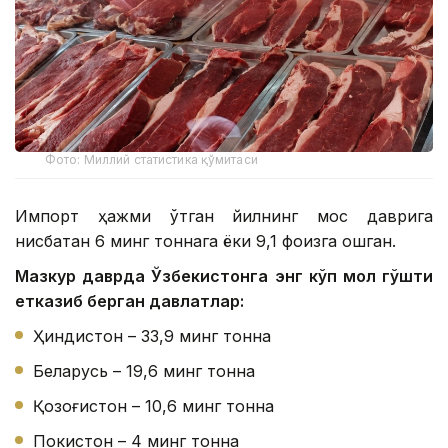
Фото: Миллий статистика қўмитаси
Импорт ҳажми ўтган йилнинг мос даврига
нисбатан 6 минг тоннага ёки 9,1 фоизга ошган.
Мазкур даврда Ўзбекистонга энг кўп мол гўшти
етказиб берган давлатлар:
Ҳиндистон – 33,9 минг тонна
Беларусь – 19,6 минг тонна
Қозоғистон – 10,6 минг тонна
Покистон – 4 минг тонна