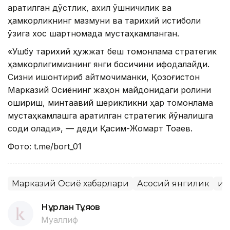
қаратилган дўстлик, ахил қўшничилик ва
ҳамкорликнинг мазмуни ва тарихий истиқболи
ўзига хос шартномада мустаҳкамланган.
«Ушбу тарихий ҳужжат беш томонлама стратегик
ҳамкорлигимизнинг янги босқичини ифодалайди.
Сизни ишонтириб айтмоқчиманки, Қозоғистон
Марказий Осиёнинг жаҳон майдонидаги ролини
ошириш, минтақавий шерикликни ҳар томонлама
мустаҳкамлашга қаратилган стратегик йўналишга
содиқ қолади», — деди Қасим-Жомарт Тоқаев.
Фото: t.me/bort_01
Марказий Осиё хабарлари
Асосий янгилик
Қи
Нұрлан Тұяқов
Муаллиф