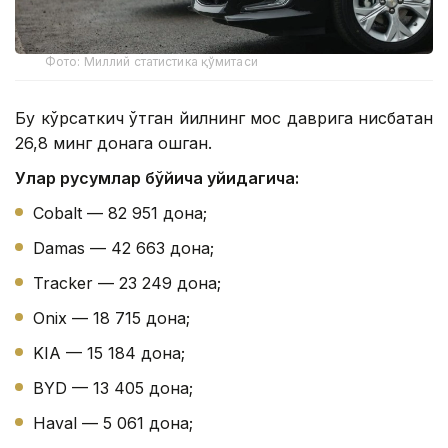
Фото: Миллий статистика қўмитаси
Бу кўрсаткич ўтган йилнинг мос даврига нисбатан
26,8 минг донага ошган.
Улар русумлар бўйича қуйидагича:
Cobalt — 82 951 дона;
Damas — 42 663 дона;
Tracker — 23 249 дона;
Onix — 18 715 дона;
KIA — 15 184 дона;
BYD — 13 405 дона;
Haval — 5 061 дона;