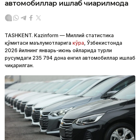
автомобиллар ишлаб чиқарилмоқда
TASHKENT. Kazinform — Миллий статистика
қўмитаси маълумотларига
кўра
, Ўзбекистонда
2026 йилнинг январь-июнь ойларида турли
русумдаги 235 794 дона енгил автомобиллар ишлаб
чиқарилган.