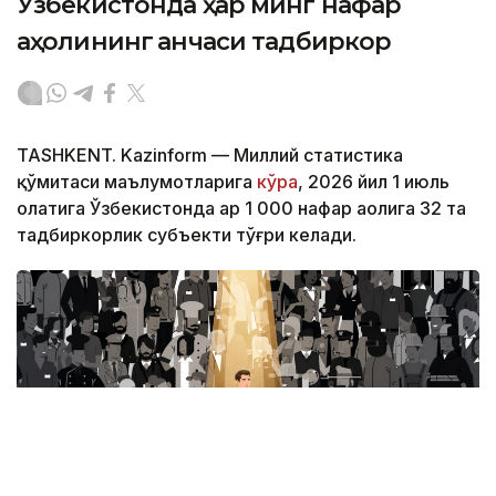
Ўзбекистонда ҳар минг нафар
аҳолининг қанчаси тадбиркор
TASHKENT. Kazinform — Миллий статистика
қўмитаси маълумотларига
кўра
, 2026 йил 1 июль
ҳолатига Ўзбекистонда ҳар 1 000 нафар аҳолига 32 та
тадбиркорлик субъекти тўғри келади.