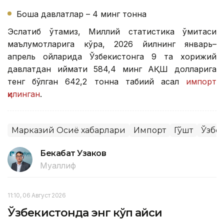
Бошқа давлатлар – 4 минг тонна
Эслатиб ўтамиз, Миллий статистика қўмитаси
маълумотларига кўра, 2026 йилнинг январь–
апрель ойларида Ўзбекистонга 9 та хорижий
давлатдан қиймати 584,4 минг АҚШ долларига
тенг бўлган 642,2 тонна табиий асал
импорт
қилинган
.
Марказий Осиё хабарлари
Импорт
Гўшт
Ўзбе
Бекабат Узаков
Муаллиф
11:10, 06 Август 2026
Ўзбекистонда энг кўп қайси