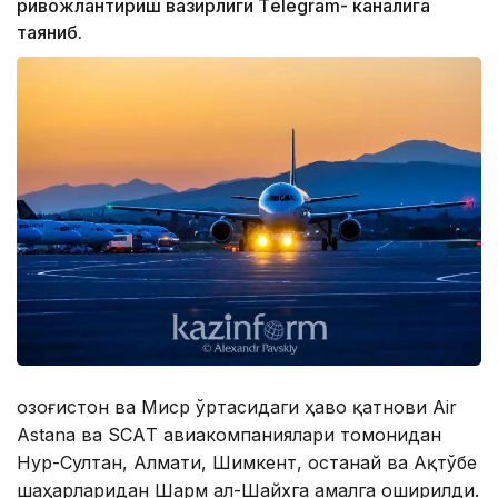
ривожлантириш вазирлиги Тelegram- каналига
таяниб.
Қозоғистон ва Миср ўртасидаги ҳаво қатнови Air
Astana ва SCAТ авиакомпаниялари томонидан
Нур-Султан, Алмати, Шимкент, Қостанай ва Aқтўбе
шаҳарларидан Шарм ал-Шайхга амалга оширилди.