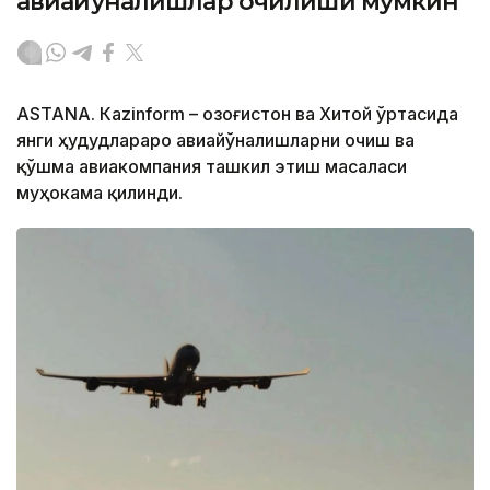
авиайўналишлар очилиши мумкин
ASTANА. Кazinform – Қозоғистон ва Хитой ўртасида
янги ҳудудлараро авиайўналишларни очиш ва
қўшма авиакомпания ташкил этиш масаласи
муҳокама қилинди.