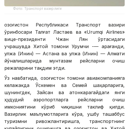
Фото: Транспорт вазирлиги
Қозоғистон Республикаси Транспорт вазири
ўринбосари Талғат Ластаев ва «Urumqi Airlines»
вице-президенти Чжан Лян ўртасидаги
учрашувда Хитой томони Урумчи -— Қарағанди,
Қулжа (Инин) — Астана ва Қулжа (Инин) — Алмати
йўналишларида мунтазам рейсларни очиш
режаларини тақдим этди.
Ўз навбатида, Қозоғистон томони авиакомпанияга
келажакда Ўскемен ва Семей шаҳарларига,
шунингдек, Зайсан ва Қатонкарагайдаги янги
ҳудудий аэропортларга рейсларни очиш
имкониятини кўриб чиқишни таклиф қилди.
Вазирлик маълумотларига кўра, ушбу ташаббус
туризмни ривожлантиришга, транспортнинг
қулайлигини оширишга ва Қозоғистон ва Хитой