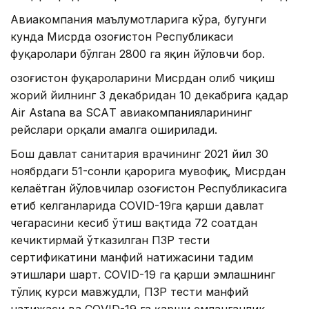
Aвиакомпания маълумотларига кўра, бугунги
кунда Мисрда Қозоғистон Республикаси
фуқаролари бўлган 2800 га яқин йўловчи бор.
Қозоғистон фуқароларини Мисрдан олиб чиқиш
жорий йилнинг 3 декабридан 10 декабрига қадар
Air Astana ва SCAТ авиакомпанияларининг
рейслари орқали амалга оширилади.
Бош давлат санитария врачининг 2021 йил 30
ноябрдаги 51-сонли қарорига мувофиқ, Мисрдан
келаётган йўловчилар Қозоғистон Республикасига
етиб келганларида CОVID-19га қарши давлат
чегарасини кесиб ўтиш вақтида 72 соатдан
кечиктирмай ўтказилган ПЗР тести
сертификатини манфий натижасини тадим
этишлари шарт. CОVID-19 га қарши эмлашнинг
тўлиқ курси мавжудли, ПЗР тести манфий