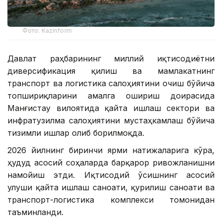
Фото: Kazinform
Давлат раҳбарининг миллий иқтисодиётни
диверсификация қилиш ва мамлакатнинг
транспорт ва логистика салоҳиятини очиш бўйича
топшириқларини амалга ошириш доирасида
Манғистау вилоятида қайта ишлаш сектори ва
инфратузилма салоҳиятини мустаҳкамлаш бўйича
тизимли ишлар олиб борилмоқда.
2026 йилнинг биринчи ярми натижаларига кўра,
ҳудуд асосий соҳаларда барқарор ривожланишни
намойиш этди. Иқтисодий ўсишнинг асосий
улуши қайта ишлаш саноати, қурилиш саноати ва
транспорт-логистика комплекси томонидан
таъминланди.