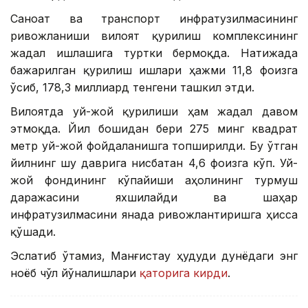
Саноат ва транспорт инфратузилмасининг
ривожланиши вилоят қурилиш комплексининг
жадал ишлашига туртки бермоқда. Натижада
бажарилган қурилиш ишлари ҳажми 11,8 фоизга
ўсиб, 178,3 миллиард тенгени ташкил этди.
Вилоятда уй-жой қурилиши ҳам жадал давом
этмоқда. Йил бошидан бери 275 минг квадрат
метр уй-жой фойдаланишга топширилди. Бу ўтган
йилнинг шу даврига нисбатан 4,6 фоизга кўп. Уй-
жой фондининг кўпайиши аҳолининг турмуш
даражасини яхшилайди ва шаҳар
инфратузилмасини янада ривожлантиришга ҳисса
қўшади.
Эслатиб ўтамиз, Манғистау ҳудуди дунёдаги энг
ноёб чўл йўналишлари
қаторига кирди
.