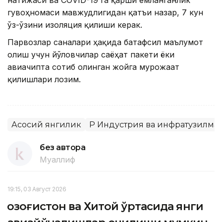
натижаси ва CОVID-19 га қарши емланганлик
гувоҳномаси мавжудлигидан қатъи назар, 7 кун
ўз-ўзини изоляция қилиши керак.
Парвозлар саналари ҳақида батафсил маълумот
олиш учун йўловчилар саёҳат пакети ёки
авиачипта сотиб олинган жойга мурожаат
қилишлари лозим.
Асосий янгилик
ҚР Индустрия ва инфратузилм
без автора
Муаллиф
19:15, 03 Август 2026
Қозоғистон ва Хитой ўртасида янги