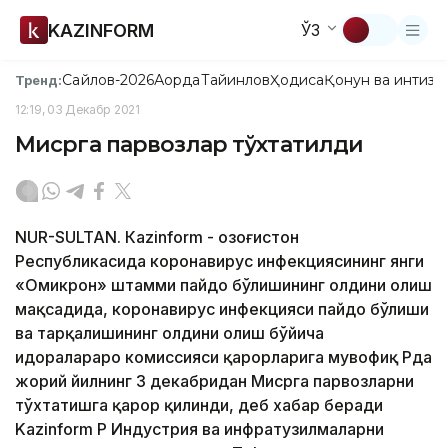
KAZINFORM
ЎЗ
Сайлов-2026
Ақорда
Тайинлов
Ҳодиса
Қонун ва интизо
Тренд:
12:19, 03 Декабр 2021
Мисрга парвозлар тўхтатилди
NUR-SULTAN. Кazinform - Қозоғистон
Республикасида коронавирус инфекциясининг янги
«Омикрон» штамми пайдо бўлишининг олдини олиш
мақсадида, коронавирус инфекцияси пайдо бўлиши
ва тарқалишининг олдини олиш бўйича
идоралараро комиссияси қарорларига мувофиқ ҚРда
жорий йилнинг 3 декабридан Мисрга парвозларни
тўхтатишга қарор қилинди, деб хабар беради
Kazinform ҚР Индустрия ва инфратузилмаларни