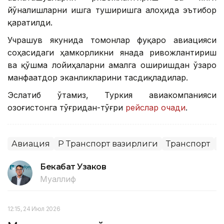
йўналишларни ишга туширишга алоҳида эътибор
қаратилди.
Учрашув якунида томонлар фуқаро авиацияси
соҳасидаги ҳамкорликни янада ривожлантириш
ва қўшма лойиҳаларни амалга оширишдан ўзаро
манфаатдор эканликларини тасдиқладилар.
Эслатиб ўтамиз, Туркия авиакомпанияси
Қозоғистонга тўғридан-тўғри
рейслар очади
.
Авиация
ҚР Транспорт вазирлиги
Транспорт
Х
Бекабат Узаков
Муаллиф
12:15, 24 Июл 2026