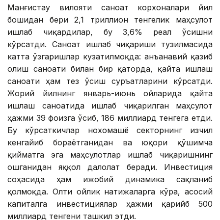
Манғистау вилояти саноат корхоналари йил
бошидан бери 2,1 триллион тенгелик маҳсулот
ишлаб чиқардилар, бу 3,6% реал ўсишни
кўрсатди. Саноат ишлаб чиқариши тузилмасида
катта ўзгаришлар кузатилмоқда: анъанавий қазиб
олиш саноати билан бир қаторда, қайта ишлаш
саноати ҳам тез ўсиш суръатларини кўрсатди.
Жорий йилнинг январь-июнь ойларида қайта
ишлаш саноатида ишлаб чиқарилган маҳсулот
ҳажми 39 фоизга ўсиб, 186 миллиард тенгега етди.
Бу кўрсаткичлар нохомашё секторнинг изчил
кенгайиб бораётганидан ва юқори қўшимча
қийматга эга маҳсулотлар ишлаб чиқаришнинг
ошганидан яққол далолат беради. Инвестиция
соҳасида ҳам ижобий динамика сақланиб
қолмоқда. Олти ойлик натижаларга кўра, асосий
капиталга инвестициялар ҳажми қарийб 500
миллиард тенгени ташкил этди.