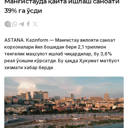
Манғистауда қайта ишлаш саноати
39% га ўсди
ASTANА. Кazinform — Манғистау вилояти саноат
корхоналари йил бошидан бери 2,1 триллион
тенгелик маҳсулот ишлаб чиқардилар, бу 3,6%
реал ўсишни кўрсатди. Бу ҳақда Ҳукумат матбуот
хизмати хабар берди.