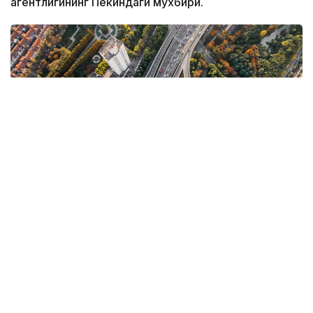
агентлигининг Пекиндаги мухбири.
Фото: Pexels
Бу ҳақда сешанба куни Хитой Халқ Республикаси
транспорт вазири ўринбосари Сюй Чэнгуан 15-
беш йиллик доирасида мамлакатни транспорт
соҳасида қудратли давлатга айлантириш