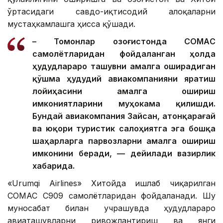
ўртасидаги савдо-иқтисодий алоқаларни
мустаҳкамлашга ҳисса қўшади.
– Томонлар Қозоғистонда CОМАC
самолётларидан фойдаланган ҳолда
ҳудудлараро ташувни амалга оширадиган
қўшма ҳудудий авиакомпанияни яратиш
лойиҳасини амалга ошириш
имкониятларини муҳокама қилишди.
Бундай авиакомпания Зайсан, Қатонқарағай
ва юқори туристик салоҳиятга эга бошқа
шаҳарларга парвозларни амалга ошириш
имконини беради, — дейилади вазирлик
хабарида.
«Urumqi Airlines» Хитойда ишлаб чиқарилган
COMAC C909 самолётларидан фойдаланади. Шу
муносабат билан учрашувда ҳудудлараро
авиаташувларни ривожлантириш ва янги