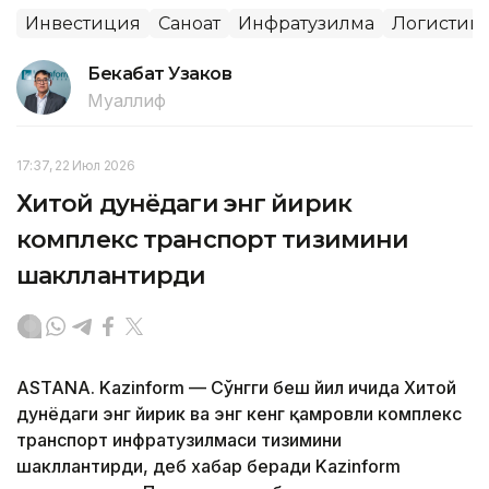
Инвестиция
Саноат
Инфратузилма
Логистик
Бекабат Узаков
Муаллиф
17:37, 22 Июл 2026
Хитой дунёдаги энг йирик
комплекс транспорт тизимини
шакллантирди
ASTANA. Kazinform — Сўнгги беш йил ичида Хитой
дунёдаги энг йирик ва энг кенг қамровли комплекс
транспорт инфратузилмаси тизимини
шакллантирди, деб хабар беради Kazinform