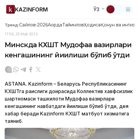
KAZINFORM
ЎЗ
Сайлов-2026
Ақорда
Тайинлов
Ҳодиса
Қонун ва интизо
Тренд:
17:56, 25 Май 2023
Минскда КХШТ Мудофаа вазирлари
кенгашининг йиғилиши бўлиб ўтди
ASTANA. Kazinform – Беларусь Республикасининг
КХШТга раислиги доирасида Коллектив хавфсизлик
шартномаси ташкилоти Мудофаа вазирлари
кенгашининг навбатдаги йиғилиши бўлиб ўтди, дея
хабар беради Kazinform КХШТ матбуот хизматига
таяниб.