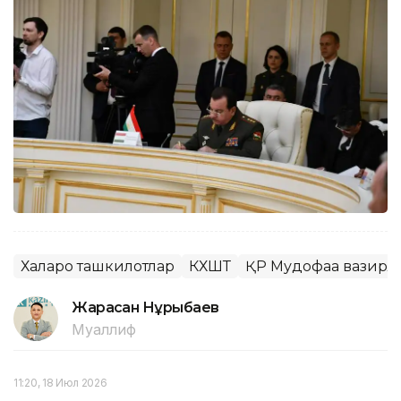
Халқаро ташкилотлар
КХШТ
ҚР Мудофаа вазирл
Жарасқан Нұрыбаев
Муаллиф
11:20, 18 Июл 2026