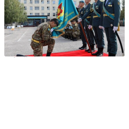
Фото: Мудофаа вазирлиги
Ҳарбий рамзлар — давлатчилик ва ҳарбий
анъаналарнинг муҳим қисми. Улар мамлакат
мустақиллигини, Ватан ҳимоячилари
авлодларининг давомийлигини ва Қуролли
кучларнинг давлат хавфсизлигини таъминлашга
доимий тайёрлигини англатади.