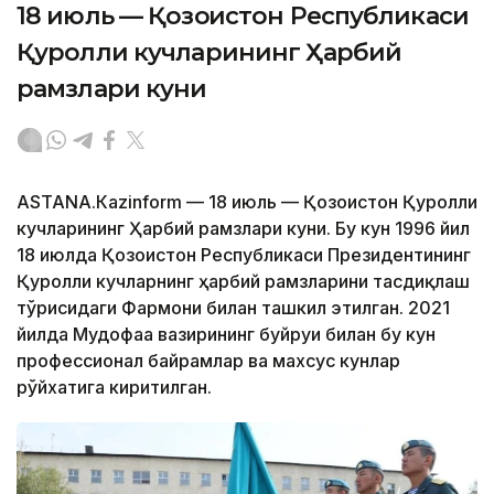
18 июль — Қозоғистон Республикаси
Қуролли кучларининг Ҳарбий
рамзлари куни
АSTANА.Кazinform — 18 июль — Қозоғистон Қуролли
кучларининг Ҳарбий рамзлари куни. Бу кун 1996 йил
18 июлда Қозоғистон Республикаси Президентининг
Қуролли кучларнинг ҳарбий рамзларини тасдиқлаш
тўғрисидаги Фармони билан ташкил этилган. 2021
йилда Мудофаа вазирининг буйруғи билан бу кун
профессионал байрамлар ва махсус кунлар
рўйхатига киритилган.