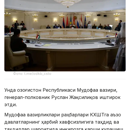
Фото: t.me/odkb_csto
Унда Қозоғистон Республикаси Мудофаа вазири,
генерал-полковник Руслан Жақсилиқов иштирок
этди.
Мудофаа вазирликлари раҳбарлари КХШТга аъзо
давлатларнинг ҳарбий хавфсизлигига таҳдид ва
таҳдидлар шароитида инқирозга қарши курашиш