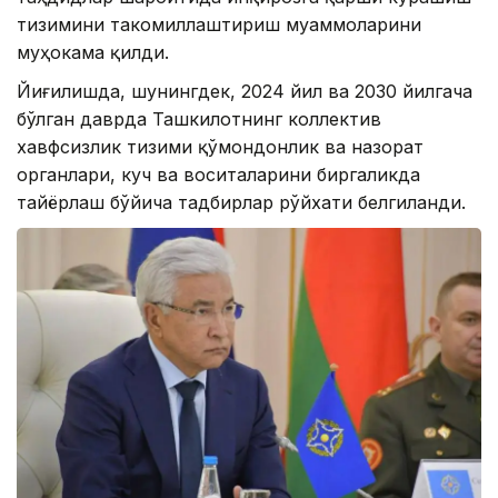
тизимини такомиллаштириш муаммоларини
муҳокама қилди.
Йиғилишда, шунингдек, 2024 йил ва 2030 йилгача
бўлган даврда Ташкилотнинг коллектив
хавфсизлик тизими қўмондонлик ва назорат
органлари, куч ва воситаларини биргаликда
тайёрлаш бўйича тадбирлар рўйхати белгиланди.