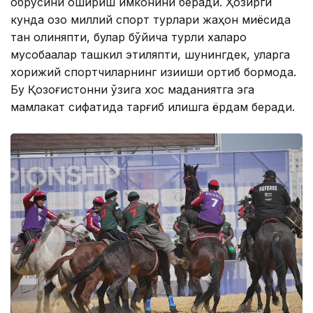
обрўсини ошириш имконини беради. Ҳозирги
кунда қозоқ миллий спорт турлари жаҳон миқёсида
тан олиняпти, булар бўйича турли халқаро
мусобақалар ташкил этиляпти, шунингдек, уларга
хорижий спортчиларнинг қизиқиши ортиб бормоқда.
Бу Қозоғистонни ўзига хос маданиятга эга
мамлакат сифатида тарғиб қилишга ёрдам беради.