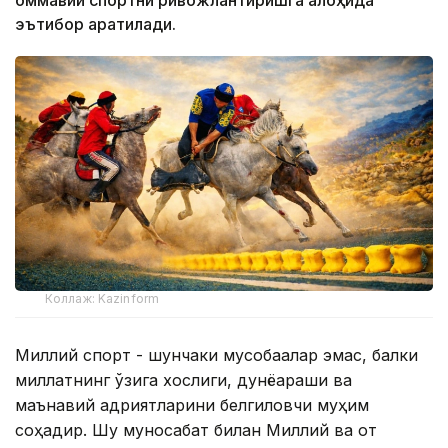
оммавий спортни ривожлантиришга алоҳида
эътибор қаратилади.
Коллаж: Kazinform
Миллий спорт - шунчаки мусобақалар эмас, балки
миллатнинг ўзига хослиги, дунёқараши ва
маънавий қадриятларини белгиловчи муҳим
соҳадир. Шу муносабат билан Миллий ва от