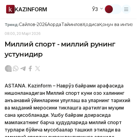
KAZINFORM
ЎЗ
Сайлов-2026
Ақорда
Тайинлов
Ҳодиса
Қонун ва интизо
Тренд:
08:00, 20 Март 2026
Миллий спорт - миллий руҳнинг
устунидир
ASTANA. Kazinform – Наврўз байрами арафасида
нишонланадиган Миллий спорт куни қозоқ халқининг
анъанавий ўйинларини улуғлаш ва уларнинг тарихий
ва маданий меросини тиклашга қаратилган муҳим
сана ҳисобланади. Ушбу байрам доирасида
мамлакатнинг барча ҳудудларида миллий спорт
турлари бўйича мусобақалар ташкил этилади ва