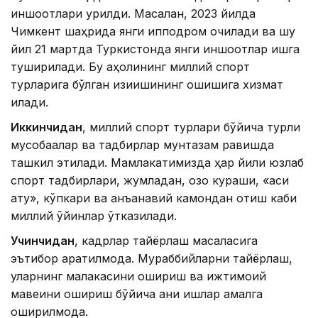
иншоотлари қурилди. Масалан, 2023 йилда
Чимкент шаҳрида янги ипподром очилади ва шу
йил 21 мартда Туркистонда янги иншоотлар ишга
туширилади. Бу аҳолининг миллий спорт
турларига бўлган қизиқишининг ошишига хизмат
қилади.
Иккинчидан
, миллий спорт турлари бўйича турли
мусобақалар ва тадбирлар мунтазам равишда
ташкил этилади. Мамлакатимизда ҳар йили юзлаб
спорт тадбирлари, жумладан, қозоқ кураши, «асиқ
ату», кўпкари ва анъанавий камондан отиш каби
миллий ўйинлар ўтказилади.
Учинчидан
, кадрлар тайёрлаш масаласига
эътибор қаратилмоқда. Мураббийларни тайёрлаш,
уларнинг малакасини ошириш ва ижтимоий
мавқеини ошириш бўйича аниқ ишлар амалга
оширилмоқда.