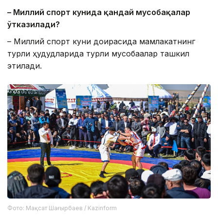
– Миллий спорт кунида қандай мусобақалар
ўтказилади?
– Миллий спорт куни доирасида мамлакатнинг
турли ҳудудларида турли мусобақалар ташкил
этилади.
Фото: Мақсат Шағырбаев / Kazinform