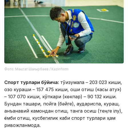
Фото: Мақсат Шағырбаев / Kazinform
Спорт турлари бўйича:
тўққизқумалақ – 203 023 киши,
қозоқ кураши – 157 475 киши, ошиқ отиш («асық ату»)
– 107 070 киши, кўпкари (көкпар) – 90 132 киши.
Бундан ташқари, пойга (бәйге), аудариспақ, кураш,
анъанавий камондан отиш, танга осиш (теңге ілу),
ёмби отиш, кусбегилик каби спорт турлари ҳам
ривожланмоқда.