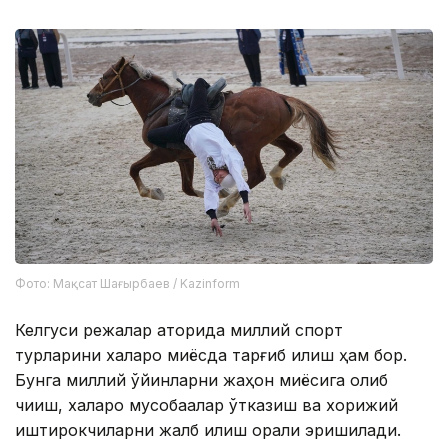
Фото: Мақсат Шағырбаев / Kazinform
Келгуси режалар қаторида миллий спорт
турларини халқаро миқёсда тарғиб қилиш ҳам бор.
Бунга миллий ўйинларни жаҳон миқёсига олиб
чиқиш, халқаро мусобақалар ўтказиш ва хорижий
иштирокчиларни жалб қилиш орқали эришилади.