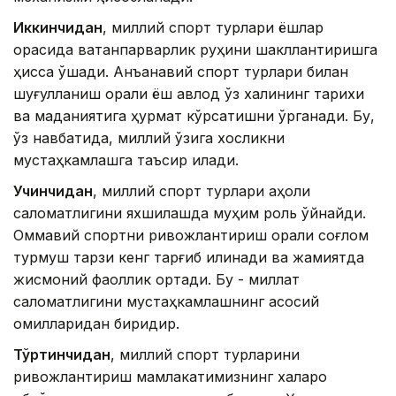
Иккинчидан
, миллий спорт турлари ёшлар
орасида ватанпарварлик руҳини шакллантиришга
ҳисса қўшади. Анъанавий спорт турлари билан
шуғулланиш орқали ёш авлод ўз халқининг тарихи
ва маданиятига ҳурмат кўрсатишни ўрганади. Бу,
ўз навбатида, миллий ўзига хосликни
мустаҳкамлашга таъсир қилади.
Учинчидан
, миллий спорт турлари аҳоли
саломатлигини яхшилашда муҳим роль ўйнайди.
Оммавий спортни ривожлантириш орқали соғлом
турмуш тарзи кенг тарғиб қилинади ва жамиятда
жисмоний фаоллик ортади. Бу - миллат
саломатлигини мустаҳкамлашнинг асосий
омилларидан биридир.
Тўртинчидан
, миллий спорт турларини
ривожлантириш мамлакатимизнинг халқаро