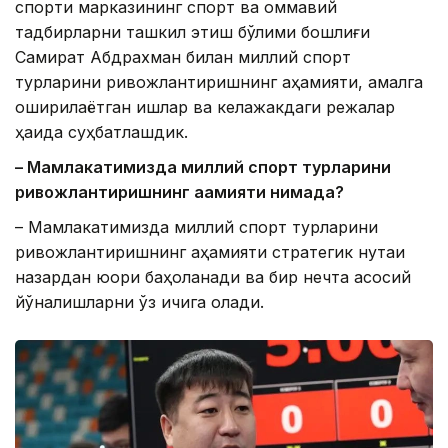
спорти марказининг спорт ва оммавий
тадбирларни ташкил этиш бўлими бошлиғи
Самират Абдрахман билан миллий спорт
турларини ривожлантиришнинг аҳамияти, амалга
оширилаётган ишлар ва келажакдаги режалар
ҳақида суҳбатлашдик.
– Мамлакатимизда миллий спорт турларини
ривожлантиришнинг аҳамияти нимада?
– Мамлакатимизда миллий спорт турларини
ривожлантиришнинг аҳамияти стратегик нуқтаи
назардан юқори баҳоланади ва бир нечта асосий
йўналишларни ўз ичига олади.