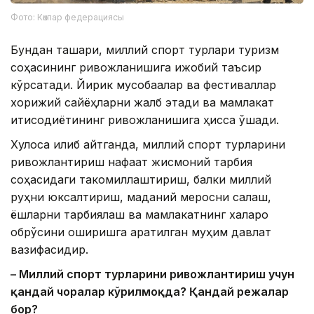
Фото: Көкпар федерациясы
Бундан ташқари, миллий спорт турлари туризм
соҳасининг ривожланишига ижобий таъсир
кўрсатади. Йирик мусобақалар ва фестиваллар
хорижий сайёҳларни жалб этади ва мамлакат
иқтисодиётининг ривожланишига ҳисса қўшади.
Хулоса қилиб айтганда, миллий спорт турларини
ривожлантириш нафақат жисмоний тарбия
соҳасидаги такомиллаштириш, балки миллий
руҳни юксалтириш, маданий меросни сақлаш,
ёшларни тарбиялаш ва мамлакатнинг халқаро
обрўсини оширишга қаратилган муҳим давлат
вазифасидир.
– Миллий спорт турларини ривожлантириш учун
қандай чоралар кўрилмоқда? Қандай режалар
бор?