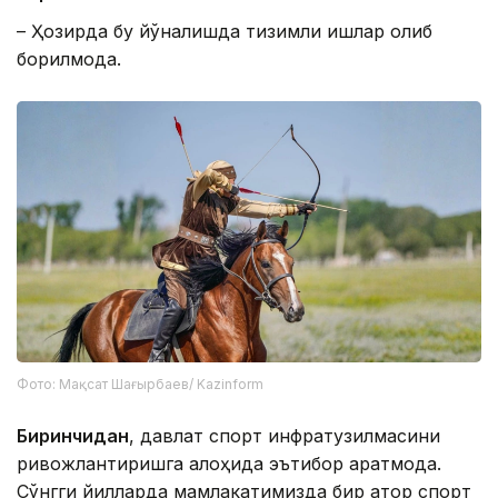
– Ҳозирда бу йўналишда тизимли ишлар олиб
борилмоқда.
Фото: Мақсат Шағырбаев/ Kazinform
Биринчидан
, давлат спорт инфратузилмасини
ривожлантиришга алоҳида эътибор қаратмоқда.
Сўнгги йилларда мамлакатимизда бир қатор спорт