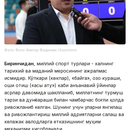
Фото: Фото: Виктор Федюнин / Kazinform
Биринчидан
, миллий спорт турлари - халқнинг
тарихий ва маданий меросининг ажралмас
қисмидир. Кўпкари (көкпар), «байга», қозоқ кураши,
ошиқ отиш («асық ату») каби анъанавий ўйинлар
асрлар давомида шаклланиб, миллатнинг турмуш
тарзи ва дунёқараши билан чамбарчас боғлиқ ҳолда
ривожланиб келган. Шунинг учун уларни янгилаш
ва ривожлантириш миллий қадриятларни сақлаш ва
келажак авлодларга етказишнинг муҳим
механизми ҳисобланади.