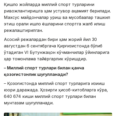
Қишлоқ жойларда миллий спорт турларини
ривожлантиришга ҳам устувор аҳамият берилади.
Махсус майдончалар қуриш ва мусобақалар ташкил
этиш орқали қишлоқ ёшларини спортга жалб қилиш
режалаштирилган.
Асосий режалардан бири ҳам жорий йил 30
августдан 6 сентябргача Қирғизистонда бўлиб
ўтадиган VI Бутунжаҳон кўчманчилар ўйинларига
ҳар томонлама тайёргарлик кўришдир.
– Миллий спорт турлари билан қанча
қозоғистонлик шуғулланади?
– Қозоғистонда миллий спорт турларига қизиқиш
юқори даражада. Ҳозирги ҳисоб-китобларга кўра,
640 674 киши миллий спорт турлари билан
мунтазам шуғулланади.