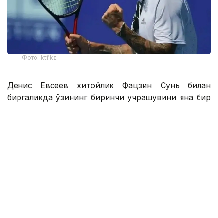
Фото: ktf.kz
Денис Евсеев хитойлик Фацзин Сунь билан
биргаликда ўзининг биринчи учрашувини яна бир
қозоғистонлик Григорий Ломакин — америкалик
Колин Синклерга қарши ўтказди.
1 соатдан сал кўпроқ давом этган ўйин
Қозоғистон-Хитой жуфтлигининг 6:2, 6:4 ҳисобида
ғалабаси билан якунланди.
Денис Евсеев — Фацзин Сунь ярим финалга чиқиш
учун беларуслик Сергей Бетов — россиялик Илья
Симакин ёки япониялик Юсуке Кусухара —
Шунсуке Накагава жуфтлиги ғолиби билан