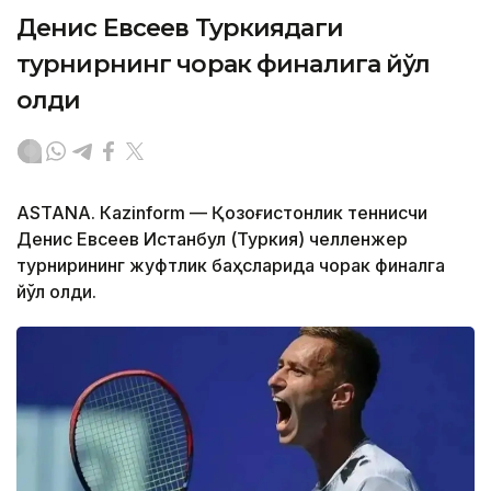
Денис Евсеев Туркиядаги
турнирнинг чорак финалига йўл
олди
ASTANА. Кazinform — Қозоғистонлик теннисчи
Денис Евсеев Истанбул (Туркия) челленжер
турнирининг жуфтлик баҳсларида чорак финалга
йўл олди.