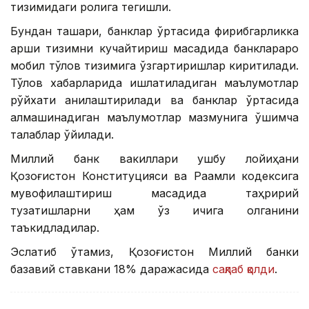
тизимидаги ролига тегишли.
Бундан ташқари, банклар ўртасида фирибгарликка
қарши тизимни кучайтириш мақсадида банклараро
мобил тўлов тизимига ўзгартиришлар киритилади.
Тўлов хабарларида ишлатиладиган маълумотлар
рўйхати аниқлаштирилади ва банклар ўртасида
алмашинадиган маълумотлар мазмунига қўшимча
талаблар қўйилади.
Миллий банк вакиллари ушбу лойиҳани
Қозоғистон Конституцияси ва Рақамли кодексига
мувофиқлаштириш мақсадида таҳририй
тузатишларни ҳам ўз ичига олганини
таъкидладилар.
Эслатиб ўтамиз, Қозоғистон Миллий банки
базавий ставкани 18% даражасида
сақлаб қолди
.