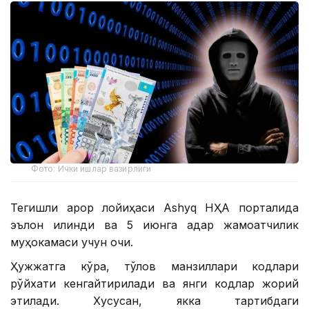
Фото: Ички ишлар вазирлиги
Тегишли қарор лойиҳаси Ashyq НҲА порталида
эълон қилинди ва 5 июнга қадар жамоатчилик
муҳокамаси учун очиқ.
Ҳужжатга кўра, тўлов манзиллари кодлари
рўйхати кенгайтирилади ва янги кодлар жорий
этилади. Хусусан, якка тартибдаги