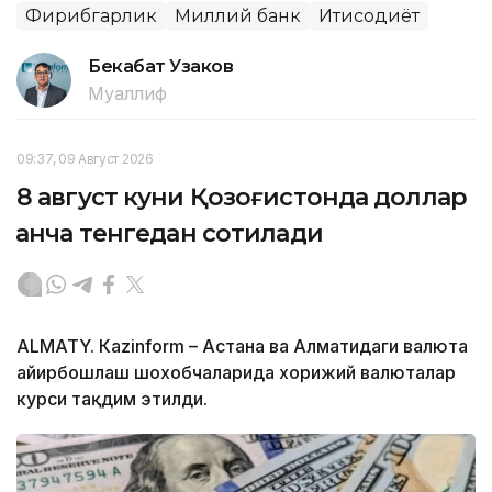
Фирибгарлик
Миллий банк
Иқтисодиёт
Бекабат Узаков
Муаллиф
09:37, 09 Август 2026
8 август куни Қозоғистонда доллар
қанча тенгедан сотилади
ALMATY. Кazinform – Астана ва Алматидаги валюта
айирбошлаш шохобчаларида хорижий валюталар
курси тақдим этилди.