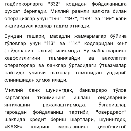
тадбиркорларга "332" кодидан фойдаланишга
рухсат берилади. Миллий рақамли валюта билан
операциялар учун "196", "197", "198" ва "199" каби
индивидуал кодлар тақдим этилади.
Бундан ташқари, мақсадли жамғармалар бўйича
тўловлар учун "113" ва "114" кодларидан кенг
фойдаланиш таклиф қилинмоқда. Бу маблағларнинг
хавфсизлигини таъминлайди ва ваколатли
операторлар ва банклар ўртасидаги ўтказмалар
пайтида учинчи шахслар томонидан ундириб
олинишидан ҳимоя қилади.
Миллий банк шунингдек, банклараро тўлов
карталари тизимининг ишлаш қоидаларини
янгилашни режалаштирмоқда. Ўзгаришлар
гаровдан фойдаланиш тартиби, "овердрафт"
шаклида кредит бериш шартлари, шунингдек,
«KASE» клиринг марказининг ҳисоб-китоб