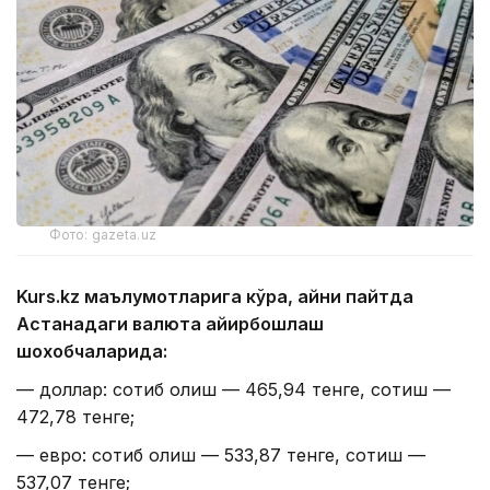
Фото: gazeta.uz
Kurs.kz маълумотларига кўра, айни пайтда
Астанадаги валюта айирбошлаш
шохобчаларида:
— доллар: сотиб олиш — 465,94 тенге, сотиш —
472,78 тенге;
— евро: сотиб олиш — 533,87 тенге, сотиш —
537,07 тенге;