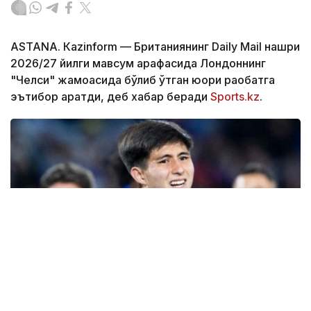
ASTANА. Кazinform — Британиянинг Daily Mail нашри
2026/27 йилги мавсум арафасида Лондоннинг
"Челси" жамоасида бўлиб ўтган юқори рақобатга
эътибор қаратди, деб хабар беради
Sports.kz
.
Фото: Sports.kz