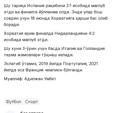
Шу тариқа Испания рақибини 2:1 ҳисобида мағлуб
этди ва финалга йўлланма олди. Энди улар бош
соврин учун 18 июнда Хорватияга қарши баҳс олиб
боради.
Хорватия ярим финалда Нидерландияни 4:2
ҳисобида мағлуб этди.
Шу куни 3-ўрин учун баҳсда Италия ва Голландия
терма жамоалари тўқнаш келади.
Эслатиб ўтамиз, 2019 йилда Португалия, 2021
йилда эса Франция чемпион бўлганди.
Муаллиф: Адилжан Умбет
Футбол
Спорт