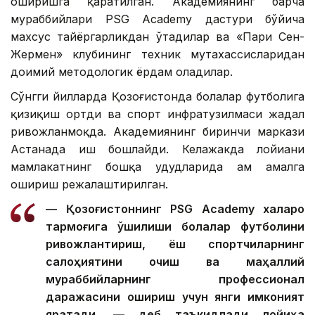
оширишга қаратилган. Академиянинг барча
мураббийлари PSG Academy дастури бўйича
махсус тайёргарликдан ўтадилар ва «Пари Сен-
Жермен» клубининг техник мутахассисларидан
доимий методологик ёрдам оладилар.
Сўнгги йилларда Қозоғистонда болалар футболига
қизиқиш ортди ва спорт инфратузилмаси жадал
ривожланмоқда. Академиянинг биринчи маркази
Астанада иш бошлайди. Келажакда лойиҳани
мамлакатнинг бошқа ҳудудларида ҳам амалга
ошириш режалаштирилган.
— Қозоғистоннинг PSG Academy халқаро
тармоғига қўшилиши болалар футболини
ривожлантириш, ёш спортчиларнинг
салоҳиятини очиш ва маҳаллий
мураббийларнинг профессионал
даражасини ошириш учун янги имконият
яратади, — деб таъкидлади лойиҳа