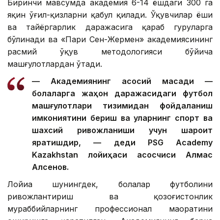
Биринчи мавсумда академия 6-14 ёшдаги 300 га
яқин ўғил-қизларни қабул қилади. Ўқувчилар ёши
ва тайёргарлик даражасига қараб гуруҳларга
бўлинади ва «Пари Сен-Жермен» академиясининг
расмий ўқув методологияси бўйича
машғулотлардан ўтади.
— Академиянинг асосий мақсади —
болаларга жаҳон даражасидаги футбол
машғулотлари тизимидан фойдаланиш
имкониятини бериш ва уларнинг спорт ва
шахсий ривожланиши учун шароит
яратишдир, — деди PSG Academy
Kazakhstan лойиҳаси асосчиси Алмас
Алсенов.
Лойиҳа шунингдек, болалар футболини
ривожлантириш ва қозоғистонлик
мураббийларнинг профессионал маҳоратини