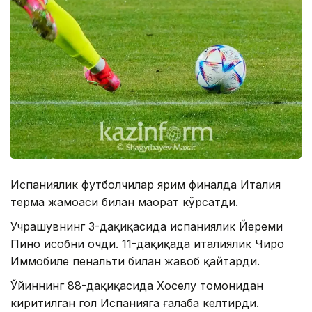
Испаниялик футболчилар ярим финалда Италия
терма жамоаси билан маҳорат кўрсатди.
Учрашувнинг 3-дақиқасида испаниялик Йереми
Пино ҳисобни очди. 11-дақиқада италиялик Чиро
Иммобиле пенальти билан жавоб қайтарди.
Ўйиннинг 88-дақиқасида Хоселу томонидан
киритилган гол Испанияга ғалаба келтирди.