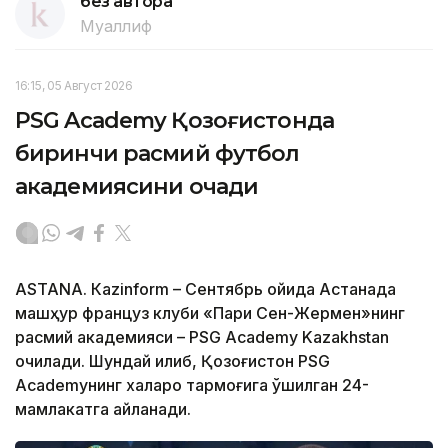
без автора
Муаллиф
16:15, 05 Август 2026
PSG Academy Қозоғистонда
биринчи расмий футбол
академиясини очади
ASTANА. Кazinform – Сентябрь ойида Астанада
машҳур француз клуби «Пари Сен-Жермен»нинг
расмий академияси – PSG Academy Kazakhstan
очилади. Шундай қилиб, Қозоғистон PSG
Academyнинг халқаро тармоғига қўшилган 24-
мамлакатга айланади.