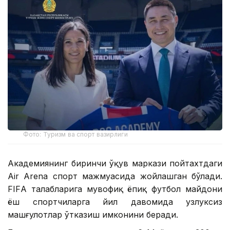
Фото: Туризм ва спорт вазирлиги
Академиянинг биринчи ўқув маркази пойтахтдаги
Air Arena спорт мажмуасида жойлашган бўлади.
FIFА талабларига мувофиқ ёпиқ футбол майдони
ёш спортчиларга йил давомида узлуксиз
машғулотлар ўтказиш имконини беради.