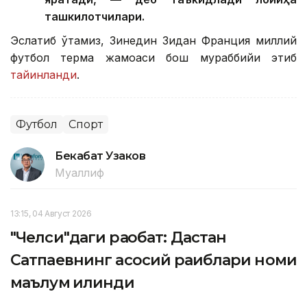
ташкилотчилари.
Эслатиб ўтамиз, Зинедин Зидан Франция миллий
футбол терма жамоаси бош мураббийи этиб
тайинланди
.
Футбол
Спорт
Бекабат Узаков
Муаллиф
13:15, 04 Август 2026
"Челси"даги рақобат: Дастан
Сатпаевнинг асосий рақиблари номи
маълум қилинди