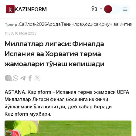
KAZINFORM
ЎЗ
Сайлов-2026
Ақорда
Тайинлов
Ҳодиса
Қонун ва интизо
Тренд:
11:30, 16 Июн 2023
Миллатлар лигаси: Финалда
Испания ва Хорватия терма
жамоалари тўқнаш келишади
ASTANA. Kazinform – Испания терма жамоаси UEFA
Миллатлар Лигаси финал босқичига иккинчи
йўлланмани қўлга киритди, деб хабар беради
Kazinform мухбири.