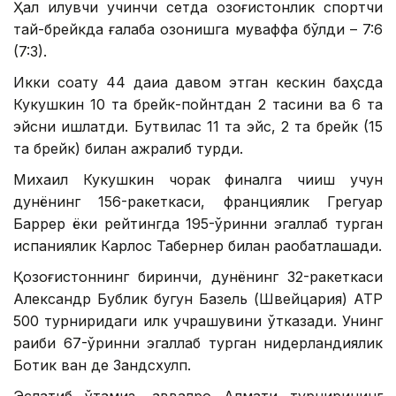
Ҳал қилувчи учинчи сетда қозоғистонлик спортчи
тай-брейкда ғалаба қозонишга муваффақ бўлди – 7:6
(7:3).
Икки соату 44 дақиқа давом этган кескин баҳсда
Кукушкин 10 та брейк-пойнтдан 2 тасини ва 6 та
эйсни ишлатди. Бутвилас 11 та эйс, 2 та брейк (15
та брейк) билан ажралиб турди.
Михаил Кукушкин чорак финалга чиқиш учун
дунёнинг 156-ракеткаси, франциялик Грегуар
Баррер ёки рейтингда 195-ўринни эгаллаб турган
испаниялик Карлос Табернер билан рақобатлашади.
Қозоғистоннинг биринчи, дунёнинг 32-ракеткаси
Александр Бублик бугун Базель (Швейцария) ATP
500 турниридаги илк учрашувини ўтказади. Унинг
рақиби 67-ўринни эгаллаб турган нидерландиялик
Ботик ван де Зандсхулп.