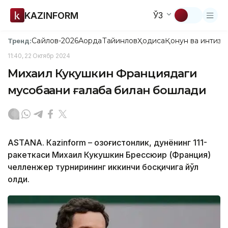
KAZINFORM
ЎЗ
Сайлов-2026
Ақорда
Тайинлов
Ҳодиса
Қонун ва интизо
Тренд:
11:40, 22 Октябр 2024
Михаил Кукушкин Франциядаги
мусобақани ғалаба билан бошлади
ASTANА. Кazinform – Қозоғистонлик, дунёнинг 111-
ракеткаси Михаил Кукушкин Брессюир (Франция)
челленжер турнирининг иккинчи босқичига йўл
олди.