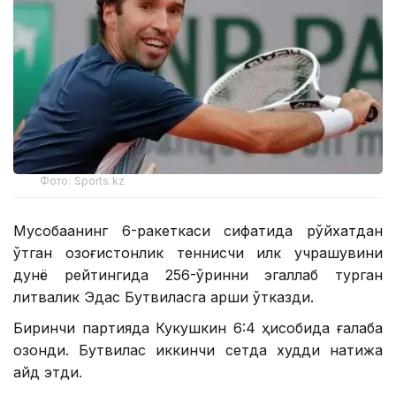
Фото: Sports.kz
Мусобақанинг 6-ракеткаси сифатида рўйхатдан
ўтган қозоғистонлик теннисчи илк учрашувини
дунё рейтингида 256-ўринни эгаллаб турган
литвалик Эдас Бутвиласга қарши ўтказди.
Биринчи партияда Кукушкин 6:4 ҳисобида ғалаба
қозонди. Бутвилас иккинчи сетда худди натижа
қайд этди.