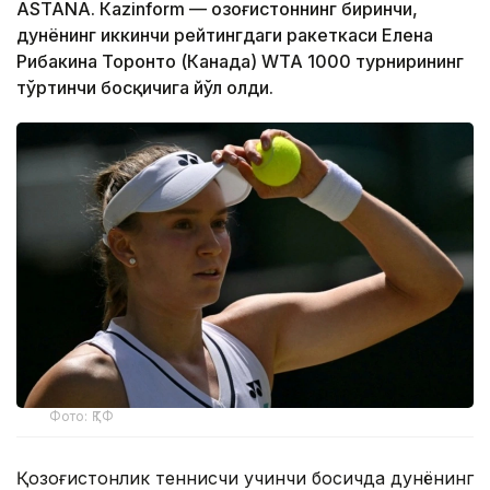
ASTANА. Кazinform — Қозоғистоннинг биринчи,
дунёнинг иккинчи рейтингдаги ракеткаси Елена
Рибакина Торонто (Канада) WТА 1000 турнирининг
тўртинчи босқичига йўл олди.
Фото: ҚТФ
Қозоғистонлик теннисчи учинчи босқичда дунёнинг