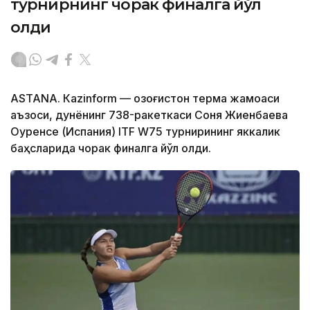
турнирнинг чорак финалга йўл
олди
ASTANА. Кazinform — Қозоғистон терма жамоаси
аъзоси, дунёнинг 738-ракеткаси Соня Жиенбаева
Оуренсе (Испания) ITF W75 турнирининг яккалик
баҳсларида чорак финалга йўл олди.