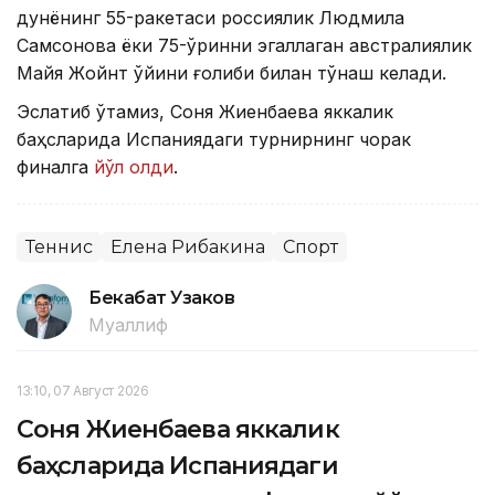
дунёнинг 55-ракетаси россиялик Людмила
Самсонова ёки 75-ўринни эгаллаган австралиялик
Майя Жойнт ўйини ғолиби билан тўқнаш келади.
Эслатиб ўтамиз, Соня Жиенбаева яккалик
баҳсларида Испаниядаги турнирнинг чорак
финалга
йўл олди
.
Теннис
Елена Рибакина
Спорт
Бекабат Узаков
Муаллиф
13:10, 07 Август 2026
Соня Жиенбаева яккалик
баҳсларида Испаниядаги