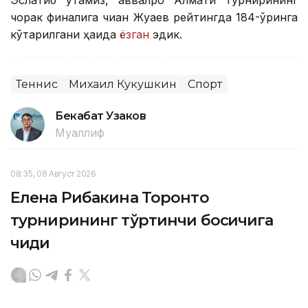
Эслатиб ўтамиз, аввалроқ Алмати турнирининг
чорак финалига чиққан Жуқаев рейтингда 184-ўринга
кўтарилгани ҳақида
ёзган
эдик.
Теннис
Михаил Кукушкин
Спорт
Бекабат Узаков
Муаллиф
08:35, 08 Август 2026
Елена Рибакина Торонто
турнирининг тўртинчи босқичига
чиқди