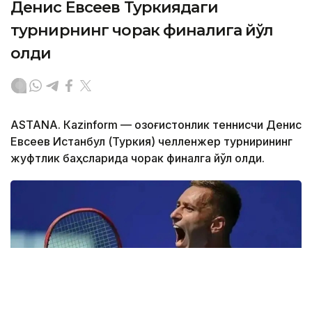
Денис Евсеев Туркиядаги
турнирнинг чорак финалига йўл
олди
ASTANА. Кazinform — Қозоғистонлик теннисчи Денис
Евсеев Истанбул (Туркия) челленжер турнирининг
жуфтлик баҳсларида чорак финалга йўл олди.