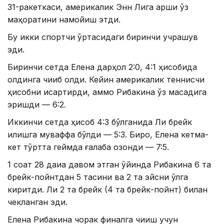
31-ракеткаси, америкалик Энн Лига қарши ўз
маҳоратини намойиш этди.
Бу икки спортчи ўртасидаги биринчи учрашув
эди.
Биринчи сетда Елена дарҳол 2:0, 4:1 ҳисобида
олдинга чиқиб олди. Кейин америкалик теннисчи
ҳисобни қисқартирди, аммо Рибакина ўз мақсадига
эришди — 6:2.
Иккинчи сетда ҳисоб 4:3 бўлганида Ли брейк
қилишга муваффақ бўлди — 5:3. Бироқ, Елена кетма-
кет тўртта геймда ғалаба қозонди — 7:5.
1 соат 28 дақиқа давом этган ўйинда Рибакина 6 та
брейк-пойнтдан 5 тасини ва 2 та эйсни қўлга
киритди. Ли 2 та брейк (4 та брейк-пойнт) билан
чекланган эди.
Елена Рибакина чорак финалга чиқиш учун