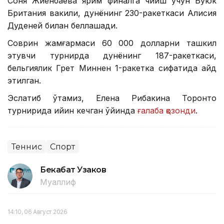
Соня Жиенбаева ярим финалга чиқиш учун Буюк
Британия вакили, дунёнинг 230-ракеткаси Алисия
Дуденей билан беллашади.
Соврин жамғармаси 60 000 долларни ташкил
этувчи турнирда дунёнинг 187-ракеткаси,
бельгиялик Грет Миннен 1-ракетка сифатида қайд
этилган.
Эслатиб ўтамиз, Елена Рибакина Торонто
турнирида қийин кечган ўйинда
ғалаба қозонди
.
Теннис
Спорт
Бекабат Узаков
Муаллиф
14:10, 06 Август 2026