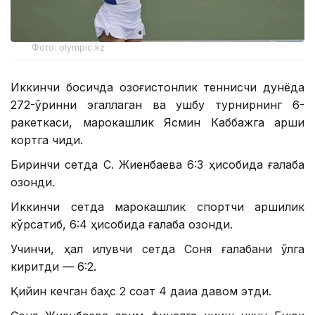
Фото: olympic.kz
Иккинчи босқичда қозоғистонлик теннисчи дунёда
272-ўринни эгаллаган ва ушбу турнирнинг 6-
ракеткаси, марокашлик Ясмин Каббажга қарши
кортга чиқди.
Биринчи сетда С. Жиенбаева 6:3 ҳисобида ғалаба
қозонди.
Иккинчи сетда марокашлик спортчи қаршилик
кўрсатиб, 6:4 ҳисобида ғалаба қозонди.
Учинчи, ҳал қилувчи сетда Соня ғалабани қўлга
киритди — 6:2.
Қийин кечган баҳс 2 соат 4 дақиқа давом этди.