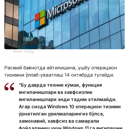
Фото: 24.kg
Расмий баёнотда айтилишича, ушбу операцион
тизимни қўллаб-қувватлаш 14 октябрда тугайди.
“Бу даврда техник кўмак, функция
янгиланишлари ва хавфсизлик
янгиланишлари энди тақдим этилмайди.
Агар сизда Windows 10 операцион тизими
ўрнатилган қурилмаларингиз бўлса,
замонавий, хавфсиз ва самарали
фойдаланиш учун Windows 11 га янгилашни