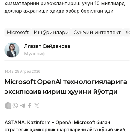
хизматларини ривожлантириш учун 10 миллиард
доллар ажратиши ҳақида хабар берилган эди.
Microsoft
Иш ўринлари
Сунъий интеллект
Жа
Ляззат Сейданова
Муаллиф
14:42, 28 Апрел 2026
Microsoft OpenAI технологияларига
эксклюзив кириш ҳуқуқини йўқотди
ASTANA. Kazinform – OpenAI Microsoft билан
стратегик ҳамкорлик шартларини қайта кўриб чиқиб,