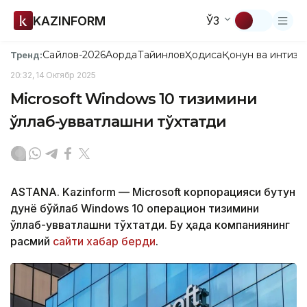
KAZINFORM
ЎЗ
Сайлов-2026
Ақорда
Тайинлов
Ҳодиса
Қонун ва интизо
Тренд:
20:32, 14 Октябр 2025
Microsoft Windows 10 тизимини
қўллаб-қувватлашни тўхтатди
ASTANA. Kazinform — Microsoft корпорацияси бутун
дунё бўйлаб Windows 10 операцион тизимини
қўллаб-қувватлашни тўхтатди. Бу ҳақда компаниянинг
расмий
сайти хабар берди
.