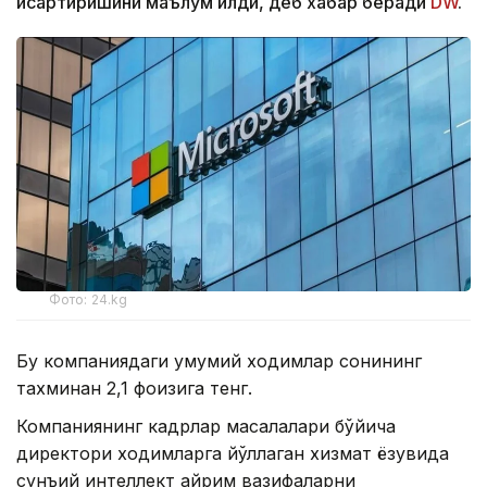
қисқартиришини маълум қилди, деб хабар беради
DW
.
Фото: 24.kg
Бу компаниядаги умумий ходимлар сонининг
тахминан 2,1 фоизига тенг.
Компаниянинг кадрлар масалалари бўйича
директори ходимларга йўллаган хизмат ёзувида
сунъий интеллект айрим вазифаларни