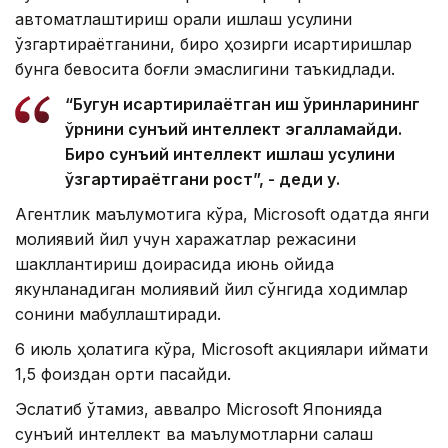
автоматлаштириш орқали ишлаш усулини
ўзгартираётганини, бироқ ҳозирги қисқартиришлар
бунга бевосита боғлиқ эмаслигини таъкидлади.
“Бугун қисқартирилаётган иш ўринларининг
ўрнини сунъий интеллект эгалламайди.
Бироқ сунъий интеллект ишлаш усулини
ўзгартираётгани рост”, - деди у.
Агентлик маълумотига кўра, Microsoft одатда янги
молиявий йил учун харажатлар режасини
шакллантириш доирасида июнь ойида
якунланадиган молиявий йил сўнгида ходимлар
сонини мақбуллаштиради.
6 июль ҳолатига кўра, Microsoft акциялари қиймати
1,5 фоиздан ортиқ пасайди.
Эслатиб ўтамиз, аввалроқ Microsoft Японияда
сунъий интеллект ва маълумотларни сақлаш