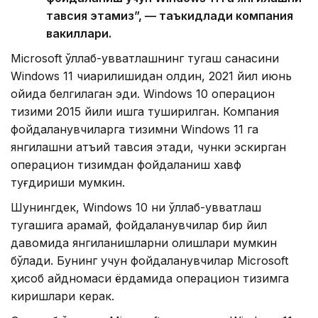
тавсия этамиз”, — таъкидлади компания
вакиллари.
Microsoft қўллаб-қувватлашнинг тугаш санасини
Windows 11 чиқарилишидан олдин, 2021 йил июнь
ойида белгилаган эди. Windows 10 операцион
тизими 2015 йили ишга туширилган. Компания
фойдаланувчиларга тизимни Windows 11 га
янгилашни қатъий тавсия этади, чунки эскирган
операцион тизимдан фойдаланиш хавф
туғдириши мумкин.
Шунингдек, Windows 10 ни қўллаб-қувватлаш
тугашига қарамай, фойдаланувчилар бир йил
давомида янгиланишларни олишлари мумкин
бўлади. Бунинг учун фойдаланувчилар Microsoft
ҳисоб қайдномаси ёрдамида операцион тизимга
киришлари керак.