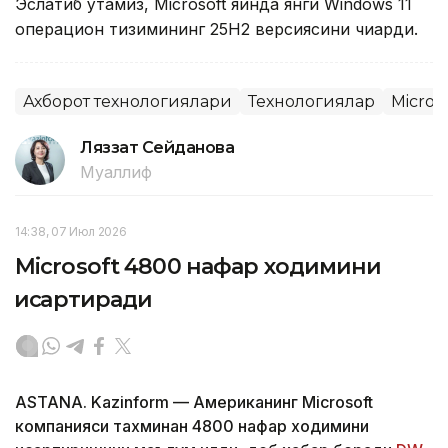
Эслатиб ўтамиз, Microsoft яқинда янги Windows 11
операцион тизимининг 25H2 версиясини чиқарди.
Ахборот технологиялари
Технологиялар
Micros
Ляззат Сейданова
Муаллиф
14:38, 07 Июл 2026
Microsoft 4800 нафар ходимини
қисқартиради
ASTANA. Kazinform — Американинг Microsoft
компанияси тахминан 4800 нафар ходимини