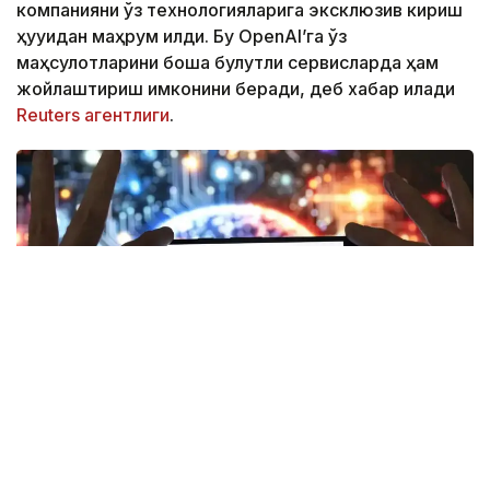
компанияни ўз технологияларига эксклюзив кириш
ҳуқуқидан маҳрум қилди. Бу OpenAI’га ўз
маҳсулотларини бошқа булутли сервисларда ҳам
жойлаштириш имконини беради, деб хабар қилади
Reuters агентлиги
.
Фото: Euronews.com
Компания янги келишув доирасида ўз