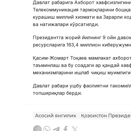
Давлат раҳбарига Ахборот хавфсизлиги
Телекоммуникация тармоқларини бошқар
курашиш миллий хизмати ва Зарарли ко
ва натижалари кўрсатилди.
Президентга жорий йилнинг 9 ойи давом
ресурсларига 163,4 миллион киберҳужум
Қасим-Жомарт Тоқаев мамлакат ахборо
таъминлаш ва бу соҳадаги ҳар қандай ха
механизмларини ишлаб чиқиш муҳимлиги
Давлат раҳбари ушбу фаолиятни такоми
топшириқлар берди.
Асосий янгилик
Қозоғистон Президе