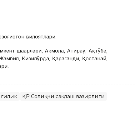
зоғистон вилоятлари.
мкент шаҳарлари, Ақмола, Атирау, Ақтўбе,
 Жамбил, Қизилўрда, Қарағанди, Қостанай,
ари.
нгилик
ҚР Соғлиқни сақлаш вазирлиги