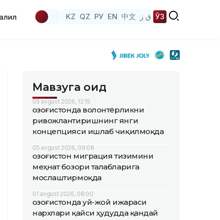
KZ
QZ
РУ
EN
中文
ق ز
ЎЗ
аҳлил
Мавзуга оид
05 avgust 2026, 12:15
Қозоғистонда волонтёрликни
ривожлантиришнинг янги
концепцияси ишлаб чиқилмоқда
05 avgust 2026, 09:08
Қозоғистон миграция тизимини
меҳнат бозори талабларига
мослаштирмоқда
01 avgust 2026, 08:00
Қозоғистонда уй-жой ижараси
нархлари қайси ҳудудда қандай