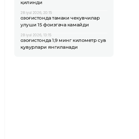
қилинди
28 iyul 2026, 20:15
Қозоғистонда тамаки чекувчилар
улуши 15 фоизгача камайди
28 iyul 2026, 13:15
Қозоғистонда 1,9 минг километр сув
қувурлари янгиланади