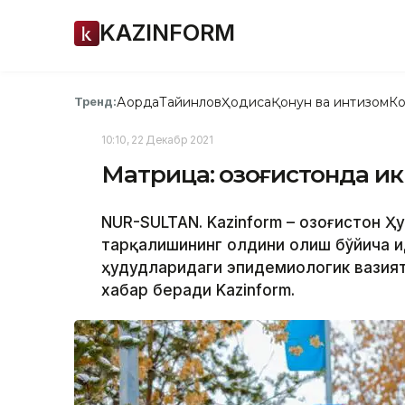
KAZINFORM
Ақорда
Тайинлов
Ҳодиса
Қонун ва интизом
Ко
Тренд:
10:10, 22 Декабр 2021
Матрица: Қозоғистонда ик
NUR-SULTAN. Kazinform – Қозоғистон 
тарқалишининг олдини олиш бўйича и
ҳудудларидаги эпидемиологик вазият
хабар беради Kazinform.