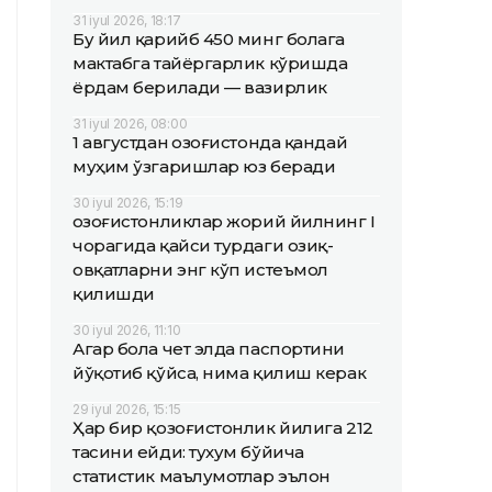
31 iyul 2026, 18:17
Бу йил қарийб 450 минг болага
мактабга тайёргарлик кўришда
ёрдам берилади — вазирлик
31 iyul 2026, 08:00
1 августдан Қозоғистонда қандай
муҳим ўзгаришлар юз беради
30 iyul 2026, 15:19
Қозоғистонликлар жорий йилнинг I
чорагида қайси турдаги озиқ-
овқатларни энг кўп истеъмол
қилишди
30 iyul 2026, 11:10
Агар бола чет элда паспортини
йўқотиб қўйса, нима қилиш керак
29 iyul 2026, 15:15
Ҳар бир қозоғистонлик йилига 212
тасини ейди: тухум бўйича
статистик маълумотлар эълон