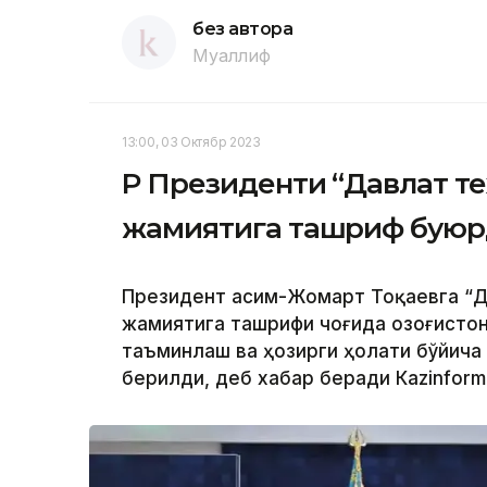
без автора
Муаллиф
13:00, 03 Октябр 2023
ҚР Президенти “Давлат т
жамиятига ташриф бую
Президент Қасим-Жомарт Тоқаевга “Д
жамиятига ташрифи чоғида Қозоғисто
таъминлаш ва ҳозирги ҳолати бўйича
берилди, деб хабар беради Каzinform