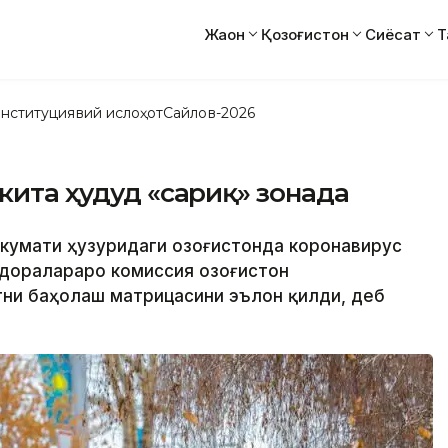
Жаҳон
Қозоғистон
Сиёсат
Т
нституциявий ислоҳот
Сайлов-2026
кита ҳудуд «сариқ» зонада
Ҳукумати ҳузуридаги Қозоғистонда коронавирус
доралараро комиссия Қозоғистон
ни баҳолаш матрицасини эълон қилди, деб