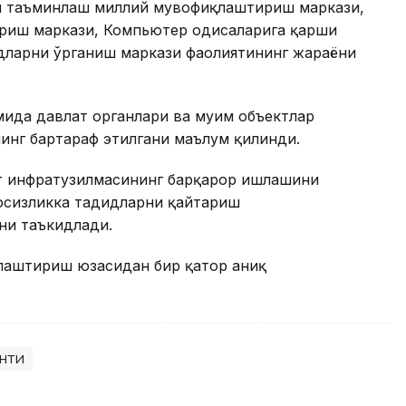
ни таъминлаш миллий мувофиқлаштириш маркази,
иш маркази, Компьютер ҳодисаларига қарши
дларни ўрганиш маркази фаолиятининг жараёни
ида давлат органлари ва муҳим объектлар
нинг бартараф этилгани маълум қилинди.
т инфратузилмасининг барқарор ишлашини
вфсизликка таҳдидларни қайтариш
ни таъкидлади.
ллаштириш юзасидан бир қатор аниқ
нти