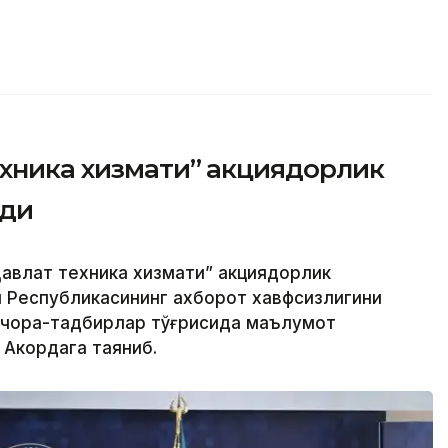
ехника хизмати” акциядорлик
рди
авлат техника хизмати” акциядорлик
н Республикасининг ахборот хавфсизлигини
 чора-тадбирлар тўғрисида маълумот
 Акордага таяниб.