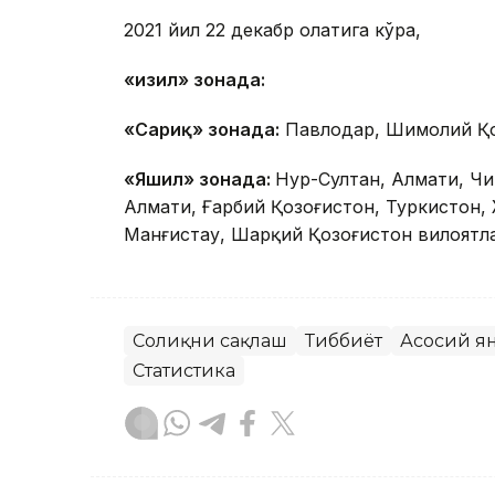
2021 йил 22 декабр ҳолатига кўра,
«Қизил» зонада:
«Сариқ» зонада:
Павлодар, Шимолий Қо
«Яшил» зонада:
Нур-Султан, Алмати, Чи
Алмати, Ғарбий Қозоғистон, Туркистон,
Манғистау, Шарқий Қозоғистон вилоятл
Соғлиқни сақлаш
Тиббиёт
Асосий я
Статистика