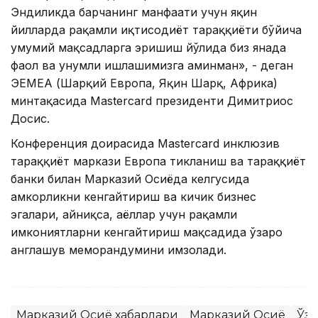
Эндиликда барчанинг манфаати учун яқин
йилларда рақамли иқтисодиёт тараққиёти бўйича
умумий мақсадларга эришиш йўлида биз янада
фаол ва унумли ишлашимизга аминман», - деган
ЭЕMEА (Шарқий Европа, Яқин Шарқ, Африка)
минтақасида Mastercard президенти Димитриос
Досис.
Конференция доирасида Mastercard инклюзив
тараққиёт маркази Европа тикланиш ва тараққиёт
банки билан Марказий Осиёда келгусида
ҳамкорликни кенгайтириш ва кичик бизнес
эгалари, айниқса, аёллар учун рақамли
имкониятларни кенгайтириш мақсадида ўзаро
англашув меморандумини имзолади.
Марказий Осиё хабарлари
Марказий Осиё
Ўзб