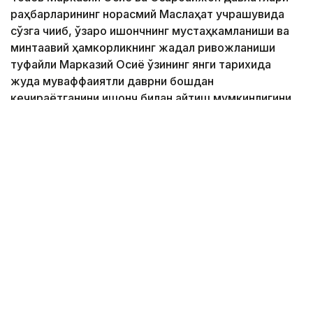
раҳбарларининг норасмий Маслаҳат учрашувида
сўзга чиқиб, ўзаро ишончнинг мустаҳкамланиши ва
минтақавий ҳамкорликнинг жадал ривожланиши
туфайли Марказий Осиё ўзининг янги тарихида
жуда муваффақиятли даврни бошдан
кечираётганини ишонч билан айтиш мумкинлигини
таъкидлади.