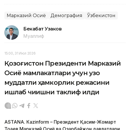
Марказий Осиё
Демография
Ўзбекистон
Бекабат Узаков
Муаллиф
15:00, 31 Июл 2026
Қозоғистон Президенти Марказий
Осиё мамлакатлари учун узоқ
муддатли ҳамкорлик режасини
ишлаб чиқишни таклиф қилди
ASTANА. Кazinform – Президент Қасим-Жомарт
Тоқаев Марказий Осиё ва Озарбайжон давлатлари