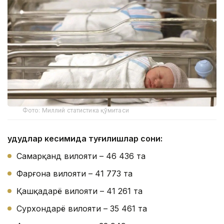
Фото: Миллий статистика қўмитаси
Ҳудудлар кесимида туғилишлар сони:
Самарқанд вилояти – 46 436 та
Фарғона вилояти – 41 773 та
Қашқадарё вилояти – 41 261 та
Сурхондарё вилояти – 35 461 та