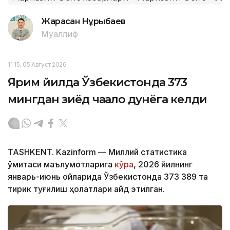
Жарасқан Нұрыбаев
Муаллиф
11:15, 05 Август 2026
Ярим йилда Ўзбекистонда 373
мингдан зиёд чақалоқ дунёга келди
TASHKENT. Kazinform — Миллий статистика
қўмитаси маълумотларига
кўра
, 2026 йилнинг
январь-июнь ойларида Ўзбекистонда 373 389 та
тирик туғилиш ҳолатлари қайд этилган.