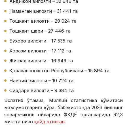
Андижон вилояти – 32 949 та
Наманган вилояти – 31 441 та
Тошкент вилояти – 29 024 та
Тошкент шаҳри – 27 446 та
Бухоро вилояти – 17 535 та
Хоразм вилояти – 17 112 та
Жиззах вилояти – 16 949 та
Қорақалпоғистон Республикаси – 15 894 та
Навоий вилояти – 10 724 та
Сирдарё вилояти – 9 384 та
Эслатиб ўтамиз, Миллий статистика қўмитаси
маълумотларига кўра, Ўзбекистонда 2026 йилнинг
январь-июнь ойларида ФҲДЁ органларида 92,3
мингта никоҳ
қайд этилган
.