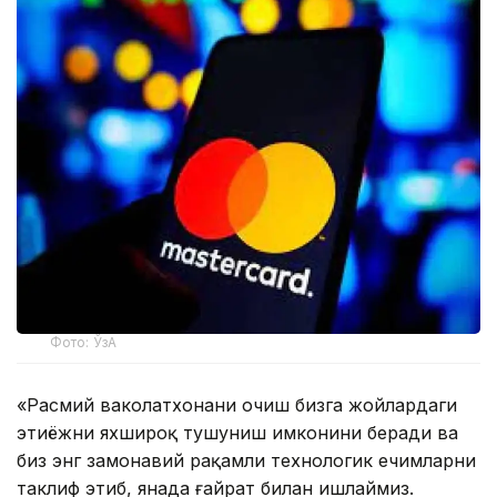
Фото: ЎзА
«Расмий ваколатхонани очиш бизга жойлардаги
эҳтиёжни яхшироқ тушуниш имконини беради ва
биз энг замонавий рақамли технологик ечимларни
таклиф этиб, янада ғайрат билан ишлаймиз.