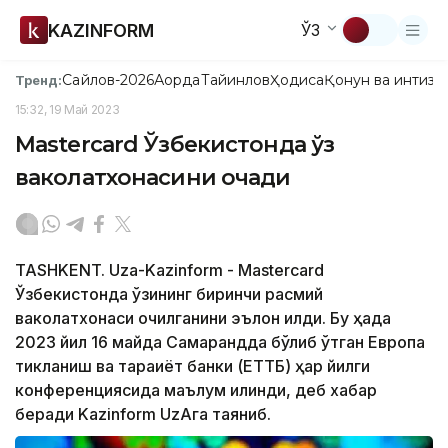
KAZINFORM
ЎЗ
Сайлов-2026
Ақорда
Тайинлов
Ҳодиса
Қонун ва интизо
Тренд:
15:32, 19 Май 2023
Mastercard Ўзбекистонда ўз
ваколатхонасини очади
TASHKENT. Uza-Kazinform - Mastercard
Ўзбекистонда ўзининг биринчи расмий
ваколатхонаси очилганини эълон қилди. Бу ҳақда
2023 йил 16 майда Самарқандда бўлиб ўтган Европа
тикланиш ва тараққиёт банки (ЕТТБ) ҳар йилги
конференциясида маълум қилинди, деб хабар
беради Kazinform UzAга таяниб.