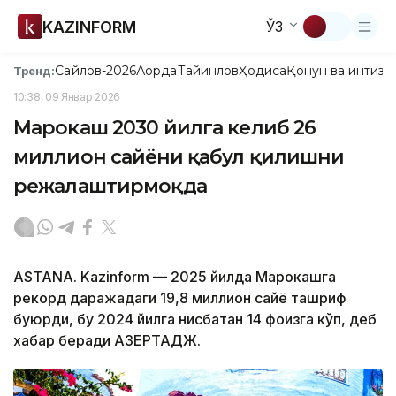
KAZINFORM
ЎЗ
Сайлов-2026
Ақорда
Тайинлов
Ҳодиса
Қонун ва интизо
Тренд:
10:38, 09 Январ 2026
Марокаш 2030 йилга келиб 26
миллион сайёҳни қабул қилишни
режалаштирмоқда
ASTANA. Kazinform — 2025 йилда Марокашга
рекорд даражадаги 19,8 миллион сайёҳ ташриф
буюрди, бу 2024 йилга нисбатан 14 фоизга кўп, деб
хабар беради АЗЕРТАДЖ.