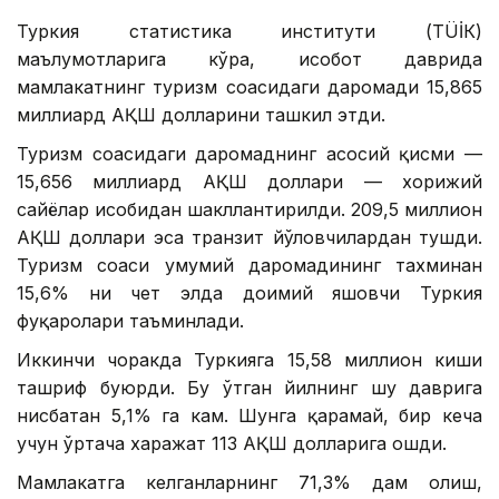
Туркия статистика институти (ТÜİК)
маълумотларига кўра, ҳисобот даврида
мамлакатнинг туризм соҳасидаги даромади 15,865
миллиард АҚШ долларини ташкил этди.
Туризм соҳасидаги даромаднинг асосий қисми —
15,656 миллиард АҚШ доллари — хорижий
сайёҳлар ҳисобидан шакллантирилди. 209,5 миллион
АҚШ доллари эса транзит йўловчилардан тушди.
Туризм соҳаси умумий даромадининг тахминан
15,6% ни чет элда доимий яшовчи Туркия
фуқаролари таъминлади.
Иккинчи чоракда Туркияга 15,58 миллион киши
ташриф буюрди. Бу ўтган йилнинг шу даврига
нисбатан 5,1% га кам. Шунга қарамай, бир кеча
учун ўртача харажат 113 АҚШ долларига ошди.
Мамлакатга келганларнинг 71,3% дам олиш,