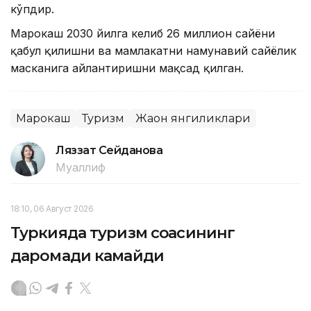
кўпдир.
Марокаш 2030 йилга келиб 26 миллион сайёҳни
қабул қилишни ва мамлакатни намунавий сайёҳлик
масканига айлантиришни мақсад қилган.
Марокаш
Туризм
Жаҳон янгиликлари
Ляззат Сейданова
Муаллиф
18:10, 06 Август 2026
Туркияда туризм соҳасининг
даромади камайди