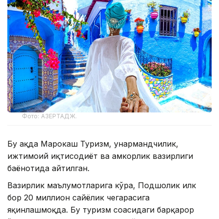
Фото: АЗЕРТАДЖ.
Бу ҳақда Марокаш Туризм, ҳунармандчилик,
ижтимоий иқтисодиёт ва ҳамкорлик вазирлиги
баёнотида айтилган.
Вазирлик маълумотларига кўра, Подшоҳлик илк
бор 20 миллион сайёҳлик чегарасига
яқинлашмоқда. Бу туризм соҳасидаги барқарор