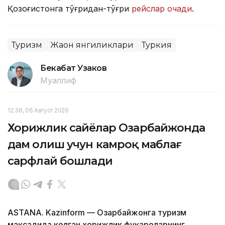
Қозоғистонга тўғридан-тўғри
рейслар очади
.
Туризм
Жаҳон янгиликлари
Туркия
Бекабат Узаков
Муаллиф
12:38, 06 Август 2026
Хорижлик сайёҳлар Озарбайжонда
дам олиш учун камроқ маблағ
сарфлай бошлади
ASTANA. Kazinform — Озарбайжонга туризм
мақсадида келган хорижлик фуқароларнинг