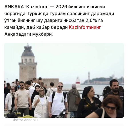
ANKARA. Kazinform — 2026 йилнинг иккинчи
чорагида Туркияда туризм соҳасининг даромади
ўтган йилнинг шу даврига нисбатан 2,6% га
камайди, деб хабар беради
Kazinformнинг
Анқарадаги мухбири.
Фото: Anadolu