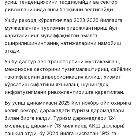
ўсиш тенденциясини тасдиқлайди ва сектор
ривожланишида янги босқични белгилайди.
Ушбу рекорд кўрсаткичлар 2023-2026 йилларга
мўлжалланган туризмни ривожлантириш йўл
харитасининг муваффақиятли амалга
оширилишининг аниқ натижаларини намойиш
этади.
Ушбу дастур ҳаво транспортини мустаҳкамлаш,
меҳмонхона секторини тузилмалаштириш, сайёҳлик
таклифларини диверсификация қилиш, хизмат
кўрсатиш сифатини яхшилаш, шунингдек,
инфратузилмани ривожлантиришга қаратилган.
Бу ўсиш динамикаси 2025 йил ноябрь ойи охирига
келиб рекорд даражадаги туризм даромадлари
билан бирга келди. Туризм даромадлари 124
миллиард дирҳамни (13 миллиард АҚШ доллари)
ташкил этди, бу 2024 йилга нисбатан 19% га