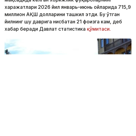
харажатлари 2026 йил январь–июнь ойларида 715,9
миллион АҚШ долларини ташкил этди. Бу ўтган
йилнинг шу даврига нисбатан 21 фоизга кам, деб
хабар беради Давлат статистика
қўмитаси.
Фото: Report.az