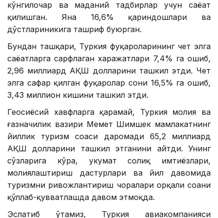
кўнгилочар ва маданий тадбирлар учун саёҳат
қилишган. Яна 16,6% қариндошлари ва
дўстлариникига ташриф буюрган.
Бундан ташқари, Туркия фуқароларининг чет элга
саёҳатларга сарфлаган харажатлари 7,4% га ошиб,
2,96 миллиард АҚШ долларини ташкил этди. Чет
элга сафар қилган фуқаролар сони 16,5% га ошиб,
3,43 миллион кишини ташкил этди.
Геосиёсий хавфларга қарамай, Туркия молия ва
ғазначилик вазири Меҳмет Шимшек мамлакатнинг
йиллик туризм соҳаси даромади 65,2 миллиард
АҚШ долларини ташкил этганини айтди. Унинг
сўзларига кўра, ҳукумат солиқ имтиёзлари,
молиялаштириш дастурлари ва йил давомида
туризмни ривожлантириш чоралари орқали соҳани
қўллаб-қувватлашда давом этмоқда.
Эслатиб ўтамиз, Туркия авиакомпанияси