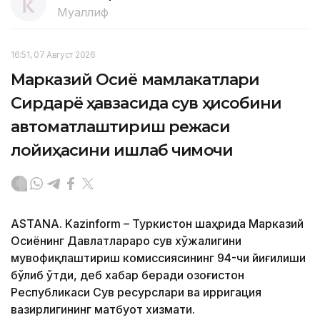
Муаллиф
16:51, 07 Август 2026
Марказий Осиё мамлакатлари
Сирдарё ҳавзасида сув ҳисобини
автоматлаштириш режаси
лойиҳасини ишлаб чиқмоқчи
ASTANA. Kazinform – Туркистон шаҳрида Марказий
Осиёнинг Давлатлараро сув хўжалигини
мувофиқлаштириш комиссиясининг 94-чи йиғилиши
бўлиб ўтди, деб хабар беради Қозоғистон
Республикаси Сув ресурслари ва ирригация
вазирлигининг матбуот хизмати.