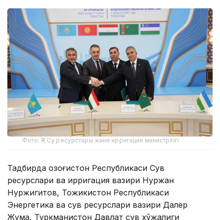
Фото: ҚР Су ресурстары және ирригация министрлігі
Тадбирда Қозоғистон Республикаси Сув
ресурслари ва ирригация вазири Нуржан
Нуржигитов, Тожикистон Республикаси
Энергетика ва сув ресурслари вазири Далер
Жума, Туркманистон Давлат сув хўжалиги