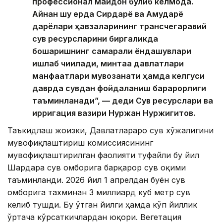
профессионал майдон бўлиб келмоқда.
Айнан шу ерда Сирдарё ва Амударё
дарёлари ҳавзаларининг трансчегаравий
сув ресурсларини биргаликда
бошқаришнинг самарали ёндашувлари
ишлаб чиқилади, минтақа давлатлари
манфаатлари мувозанати ҳамда келгуси
даврда сувдан фойдаланиш барқарорлиги
таъминланади”, — деди Сув ресурслари ва
ирригация вазири Нуржан Нуржигитов.
Таъкидлаш жоизки, Давлатлараро сув хўжалигини
мувофиқлаштириш комиссиясининг
мувофиқлаштирилган фаолияти туфайли бу йил
Шардара сув омборига барқарор сув оқими
таъминланди. 2026 йил 1 апрелдан буён сув
омборига тахминан 3 миллиард куб метр сув
келиб тушди. Бу ўтган йилги ҳамда кўп йиллик
ўртача кўрсаткичлардан юқори. Вегетация