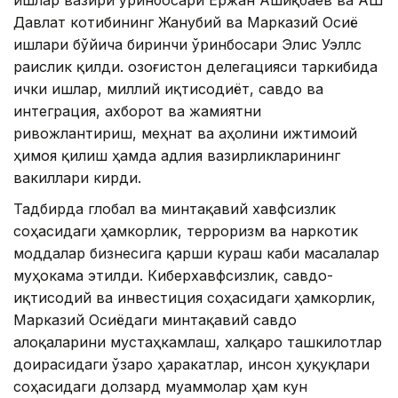
ишлар вазири ўринбосари Ержан Ашиқбаев ва АҚШ
Давлат котибининг Жанубий ва Марказий Осиё
ишлари бўйича биринчи ўринбосари Элис Уэллс
раислик қилди. Қозоғистон делегацияси таркибида
ички ишлар, миллий иқтисодиёт, савдо ва
интеграция, ахборот ва жамиятни
ривожлантириш, меҳнат ва аҳолини ижтимоий
ҳимоя қилиш ҳамда адлия вазирликларининг
вакиллари кирди.
Тадбирда глобал ва минтақавий хавфсизлик
соҳасидаги ҳамкорлик, терроризм ва наркотик
моддалар бизнесига қарши кураш каби масалалар
муҳокама этилди. Киберхавфсизлик, савдо-
иқтисодий ва инвестиция соҳасидаги ҳамкорлик,
Марказий Осиёдаги минтақавий савдо
алоқаларини мустаҳкамлаш, халқаро ташкилотлар
доирасидаги ўзаро ҳаракатлар, инсон ҳуқуқлари
соҳасидаги долзард муаммолар ҳам кун