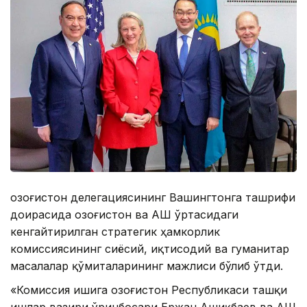
Қозоғистон делегациясининг Вашингтонга ташрифи
доирасида Қозоғистон ва АҚШ ўртасидаги
кенгайтирилган стратегик ҳамкорлик
комиссиясининг сиёсий, иқтисодий ва гуманитар
масалалар қўмиталарининг мажлиси бўлиб ўтди.
«Комиссия ишига Қозоғистон Республикаси ташқи