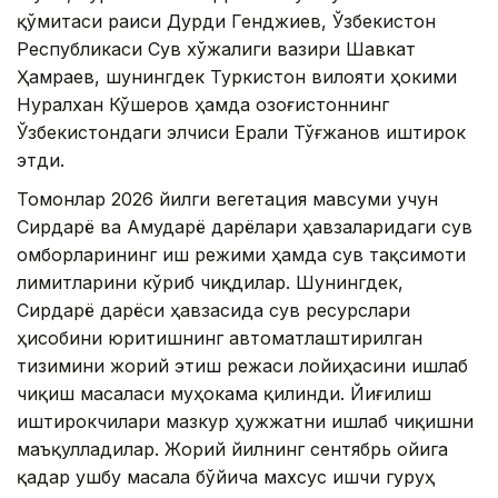
қўмитаси раиси Дурди Генджиев, Ўзбекистон
Республикаси Сув хўжалиги вазири Шавкат
Ҳамраев, шунингдек Туркистон вилояти ҳокими
Нуралхан Кўшеров ҳамда Қозоғистоннинг
Ўзбекистондаги элчиси Ерали Тўғжанов иштирок
этди.
Томонлар 2026 йилги вегетация мавсуми учун
Сирдарё ва Амударё дарёлари ҳавзаларидаги сув
омборларининг иш режими ҳамда сув тақсимоти
лимитларини кўриб чиқдилар. Шунингдек,
Сирдарё дарёси ҳавзасида сув ресурслари
ҳисобини юритишнинг автоматлаштирилган
тизимини жорий этиш режаси лойиҳасини ишлаб
чиқиш масаласи муҳокама қилинди. Йиғилиш
иштирокчилари мазкур ҳужжатни ишлаб чиқишни
маъқулладилар. Жорий йилнинг сентябрь ойига
қадар ушбу масала бўйича махсус ишчи гуруҳ