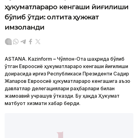
ҳукуматлараро кенгаши йиғилиши
бўлиб ўтди: олтита ҳужжат
имзоланди
ASTANA. Kazinform
–
Чўлпон-Ота шаҳрида бўлиб
ўтган Евроосиё ҳукуматлараро кенгаши йиғилиши
доирасида Қирғиз Республикаси Президенти Садир
Жапаров Евроосиё ҳукуматлараро кенгашига аъзо
давлатлар делегациялари раҳбарлари билан
жамоавий учрашув ўтказди. Бу ҳақда Ҳукумат
матбуот хизмати хабар берди.