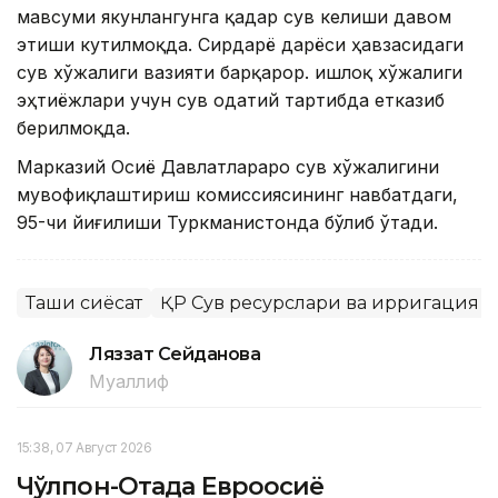
мавсуми якунлангунга қадар сув келиши давом
этиши кутилмоқда. Сирдарё дарёси ҳавзасидаги
сув хўжалиги вазияти барқарор. Қишлоқ хўжалиги
эҳтиёжлари учун сув одатий тартибда етказиб
берилмоқда.
Марказий Осиё Давлатлараро сув хўжалигини
мувофиқлаштириш комиссиясининг навбатдаги,
95-чи йиғилиши Туркманистонда бўлиб ўтади.
Ташқи сиёсат
ҚР Сув ресурслари ва ирригация 
Ляззат Сейданова
Муаллиф
15:38, 07 Август 2026
Чўлпон-Отада Евроосиё