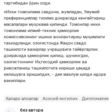
тартибидан ўрин олди.
«Икки томонлама савдони, жумладан, Умумий
преференциялар тизими доирасида кенгайтириш
масалалари муҳокама қилинди. Томонлар икки
томонлама илмий-техник ҳамкорлик
комиссиясининг ишини жонлантириш муҳимлиги
таъкидланди. Қозоғистонда Жаҳон савдо
ташкилоти вазирлар учрашувига тайёргарлик
доирасида ҳамкорлик қилиш, шунингдек,
Қозоғистоннинг Иқтисодий ҳамкорлик ва
ривожланиш ташкилотига кириши ҳақида
келишувга эришилди», - дея маълум қилди идора
вакиллари.
Халқаро алоқалар
Асосий янгилик
Дипломатия
без автора