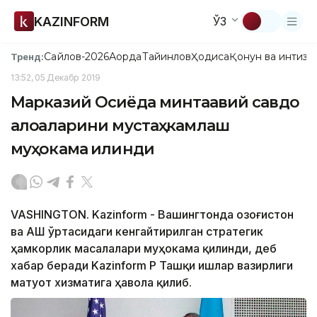
KAZINFORM
ЎЗ
Сайлов-2026
Ақорда
Тайинлов
Ҳодиса
Қонун ва интизо
Тренд:
13:52, 05 Декабр 2019
Марказий Осиёда минтақавий савдо
алоқаларини мустаҳкамлаш
муҳокама қилинди
VASHINGTON. Kazinform - Вашингтонда Қозоғистон
ва АҚШ ўртасидаги кенгайтирилган стратегик
ҳамкорлик масалалари муҳокама қилинди, деб
хабар беради Kazinform ҚР Ташқи ишлар вазирлиги
матуот хизматига ҳавола қилиб.