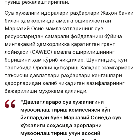
тузиш режалаштирилган.
Сув хўжалиги идоралари раҳбарлари Жаҳон банки
билан ҳамкорликда амалга оширилаётган
Марказий Осиё мамлакатларининг сув
ресурсларидан самарали фойдаланиш бўйича
минтақавий ҳамкорликка қаратилган грант
лойиҳаси (CAWEC) амалга оширилишининг
боришини ҳам кўриб чиқдилар. Шунингдек, кун
тартибида Оролни қутқариш Халқаро жамғармаси
таъсисчи давлатлари раҳбарлари кенгашлари
қарорларидан келиб чиқадиган вазифаларнинг
бажарилиши муҳокама қилинди.
“Давлатлараро сув хўжалигини
мувофиқлаштириш комиссияси кўп
йиллардан буён Марказий Осиёда сув
хўжалиги соҳасида қарорларни
мувофиқлаштириш учун асосий