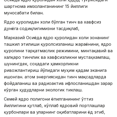
шартнома имзоланганининг 15 йиллиги
муносабати билан.
Ядро қуролидан холи бўлган тинч ва хавфсиз
дунёга содиқлигимизни тасдиқлаб,
Марказий Осиёда ядро қуролидан холи зонанинг
ташкил этилиши қуролсизланиш жараёнини, ядро
қуролини тарқатмаслик режимини, минтақавий ва
халқаро тинчлик ва хавфсизликни мустаҳкамлаш,
шунингдек, соҳадаги ҳамкорликни
ривожлантириш йўлидаги муҳим қадам эканига
ишонган. атом энергиясидан тинч мақсадларда
фойдаланиш ва радиоактив ифлосланишдан зарар
кўрган ҳудудларни экологик тиклаш.
Семей ядро полигони ёпилганининг ўттиз
йиллигини қутлаб, кўплаб ядровий портлашлар
қурбонлари ва уларнинг оқибатларини ёд этиб,