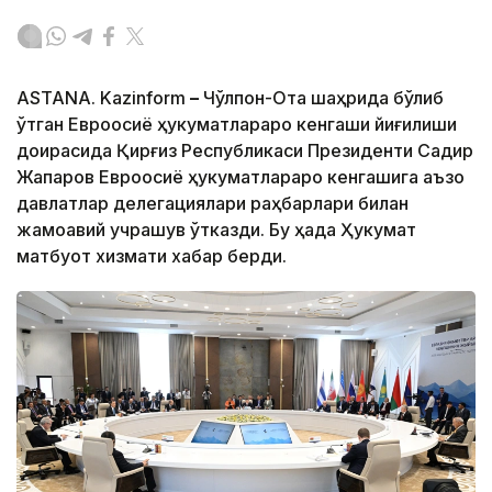
ASTANA. Kazinform
–
Чўлпон-Ота шаҳрида бўлиб
ўтган Евроосиё ҳукуматлараро кенгаши йиғилиши
доирасида Қирғиз Республикаси Президенти Садир
Жапаров Евроосиё ҳукуматлараро кенгашига аъзо
давлатлар делегациялари раҳбарлари билан
жамоавий учрашув ўтказди. Бу ҳақда Ҳукумат
матбуот хизмати хабар берди.