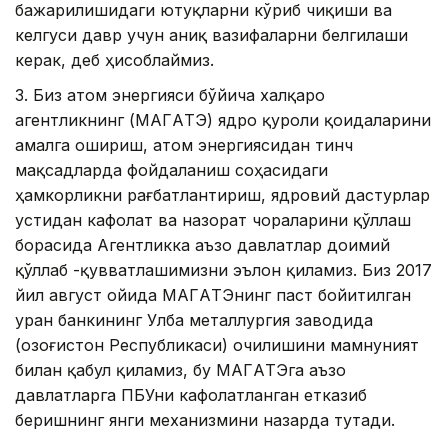
бажарилишидаги ютуқларни кўриб чиқиши ва
келгуси давр учун аниқ вазифаларни белгилаши
керак, деб ҳисоблаймиз.
3. Биз атом энергияси бўйича халқаро
агентликнинг (МAГAТЭ) ядро қуроли қоидаларини
амалга ошириш, атом энергиясидан тинч
мақсадларда фойдаланиш соҳасидаги
ҳамкорликни рағбатлантириш, ядровий дастурлар
устидан кафолат ва назорат чораларини қўллаш
борасида Агентликка аъзо давлатлар доимий
қўллаб -қувватлашимизни эълон қиламиз. Биз 2017
йил август ойида МAГAТЭнинг паст бойитилган
уран банкининг Улба металлургия заводида
(Қозоғистон Республикаси) очилишини мамнуният
билан қабул қиламиз, бу МAГAТЭга аъзо
давлатларга ПБУни кафолатланган етказиб
беришнинг янги механизмини назарда тутади.