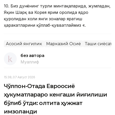
10. Биз дунёнинг турли минтақаларида, жумладан,
Яқин Шарқ ва Корея ярим оролида ядро
қуролидан холи янги зоналар яратиш
ҳаракатларини қўллаб-қувватлаймиз «.
Асосий янгилик
Марказий Осиё
Ташқи сиёсат
без автора
Муаллиф
15:38, 07 Август 2026
Чўлпон-Отада Евроосиё
ҳукуматлараро кенгаши йиғилиши
бўлиб ўтди: олтита ҳужжат
имзоланди