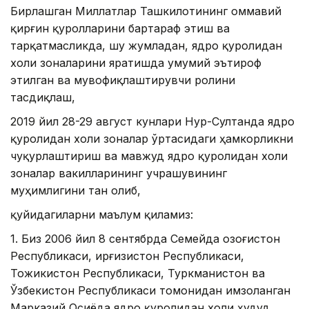
Бирлашган Миллатлар Ташкилотининг оммавий
қирғин қуролларини бартараф этиш ва
тарқатмасликда, шу жумладан, ядро қуролидан
холи зоналарини яратишда умумий эътироф
этилган ва мувофиқлаштирувчи ролини
тасдиқлаш,
2019 йил 28-29 август кунлари Нур-Султанда ядро
қуролидан холи зоналар ўртасидаги ҳамкорликни
чуқурлаштириш ва мавжуд ядро қуролидан холи
зоналар вакилларининг учрашувининг
муҳимлигини тан олиб,
қуйидагиларни маълум қиламиз:
1. Биз 2006 йил 8 сентябрда Семейда Қозоғистон
Республикаси, Қирғизистон Республикаси,
Тожикистон Республикаси, Туркманистон ва
Ўзбекистон Республикаси томонидан имзоланган
Марказий Осиёда ядро қуролидан холи ҳудуд