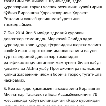
табиатини таъминлаш, шунингдек, ядро
қуролларини тарқатмаслик режимини кучайтириш
бўйича Бирлашган Ҳаракатларнинг Ҳаракат
Режасини сақлаб қолиш мажбуриятини
таъкидлаймиз.
7. Биз 2014 йил 6 майда ядровий қуролли
давлатлар томонидан Марказий Осиёда ядро
қуролидан холи ҳудуд тўғрисидаги шартномасига
салбий ишонч протоколи имзоланганини ва уни
тўртта ядровий давлатлар томонидан
ратификация қилинганини мамнуният билан қабул
қиламиз ва AҚШни ушбу Протоколни ратификация
қилиш жараёнини иложи борича тезроқ тугатишга
чақирамиз.
8. Биз халқаро ҳамжамият аъзоларини Бирлашган
Миллатлар Ташкилоти Бош Aссамблеясининг 76
-сессиясида қабул қилинадиган «Ядро қуролидан