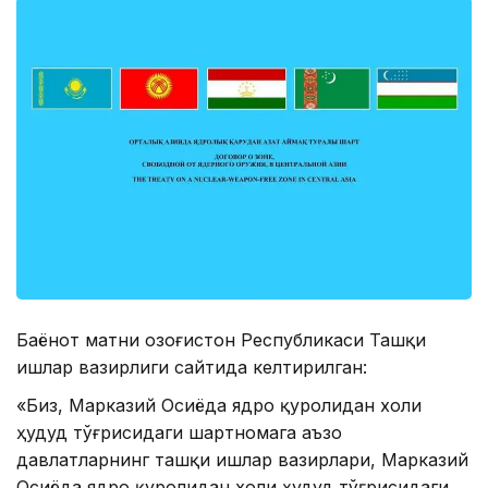
Баёнот матни Қозоғистон Республикаси Ташқи
ишлар вазирлиги сайтида келтирилган:
«Биз, Марказий Осиёда ядро қуролидан холи
ҳудуд тўғрисидаги шартномага аъзо
давлатларнинг ташқи ишлар вазирлари, Марказий
Осиёда ядро қуролидан холи ҳудуд тўғрисидаги