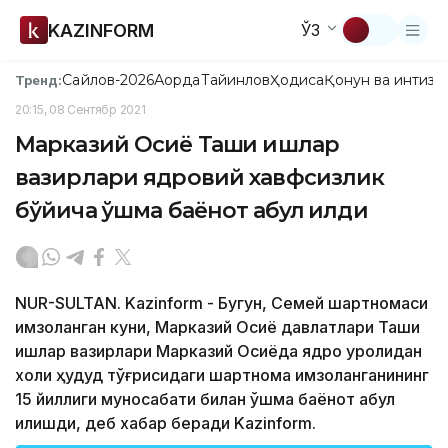
KAZINFORM
ЎЗ
Сайлов-2026
Ақорда
Тайинлов
Ҳодиса
Қонун ва интизо
Тренд:
20:15, 08 Сентябр 2021
Марказий Осиё Ташқи ишлар
вазирлари ядровий хавфсизлик
бўйича қўшма баёнот қабул қилди
NUR-SULTAN. Kazinform - Бугун, Семей шартномаси
имзоланган куни, Марказий Осиё давлатлари Ташқи
ишлар вазирлари Марказий Осиёда ядро қуролидан
холи ҳудуд тўғрисидаги шартнома имзоланганининг
15 йиллиги муносабати билан қўшма баёнот қабул
қилишди, деб хабар беради Kazinform.