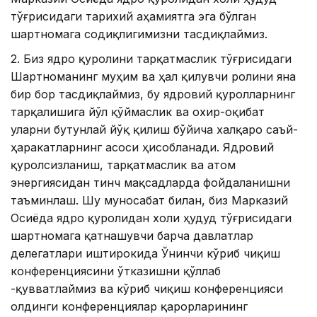
тўғрисидаги тарихий аҳамиятга эга бўлган
шартномага содиқлигимизни тасдиқлаймиз.
2. Биз ядро қуролини тарқатмаслик тўғрисидаги
Шартноманинг муҳим ва ҳал қилувчи ролини яна
бир бор тасдиқлаймиз, бу ядровий қуролларнинг
тарқалишига йўл қўймаслик ва охир-оқибат
уларни бутунлай йўқ қилиш бўйича халқаро саъй-
ҳаракатларнинг асоси ҳисобланади. Ядровий
қуролсизланиш, тарқатмаслик ва атом
энергиясидан тинч мақсадларда фойдаланишни
таъминлаш. Шу муносабат билан, биз Марказий
Осиёда ядро қуролидан холи ҳудуд тўғрисидаги
шартномага қатнашувчи барча давлатлар
делегатлари иштирокида Ўнинчи кўриб чиқиш
конференциясини ўтказишни қўллаб
-қувватлаймиз ва кўриб чиқиш конференцияси
олдинги конференциялар қарорларининг