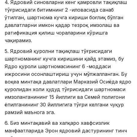
4. Ядровий синовларни кенг қамровли тақиқлаш
тўғрисидаги битимнинг 2 -иловасида санаб
ўтилган, шартнома кучга кириши боғлиқ бўлган
давлатларни имкон қадар тезроқ имзолаш ва
ратификация қилиш чораларини кўришга
чақирамиз.
5. Ядровий қуролни тақиқлаш тўғрисидаги
шартноманинг кучга киришини қайд этамиз, бу
Ядро қуроли шартномасининг 6 -моддаси
ижросини осонлаштириш учун мўлжалланган. Бу
воқеа минтақа давлатлари Марказий Осиёда ядро
қуролидан холи ҳудуд тўғрисидаги шартномаси
имзоланганининг 15 йиллиги ва Семей полигони
ёпилганининг 30 йиллигига тўғри келгани чуқур
рамзий маънога эга.
6. Биз минтақавий ва халқаро хавфсизлик
манфаатларида Эрон ядровий дастурининг тинч