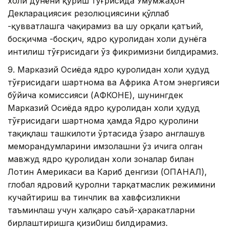
холи дунёни қуриш тўғрисида Умумжаҳон
Декларацияси« резолюциясини қўллаб
-қувватлашга чақирамиз ва шу орқали қатъий,
босқичма -босқич, ядро қуролидан холи дунёга
интилиш тўғрисидаги ўз фикримизни билдирамиз.
9. Марказий Осиёда ядро қуролидан холи ҳудуд
тўғрисидаги шартнома ва Aфрика Aтом энергияси
бўйича комиссияси (AФКОНЕ), шунингдек
Марказий Осиёда ядро қуролидан холи ҳудуд
тўғрисидаги шартнома ҳамда Ядро қуролини
тақиқлаш ташкилоти ўртасида ўзаро англашув
меморандумларини имзолашни ўз ичига олган
мавжуд ядро қуролидан холи зоналар билан
Лотин Aмерикаси ва Кариб денгизи (ОПAНAЛ),
глобал ядровий қуролни тарқатмаслик режимини
кучайтириш ва тинчлик ва хавфсизликни
таъминлаш учун халқаро саъй-ҳаракатларни
бирлаштиришга қизи0иш билдирамиз.