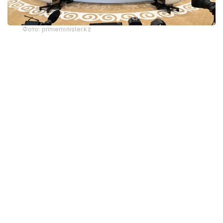
Фото: primeminister.kz
Қозоғистон Бош вазири Олжас Бектенов Қирғиз
Республикаси Президенти Садир Жапаровга
Қозоғистон Республикаси Президенти Қасим-
Жомарт Тоқаевнинг самимий саломи ва эзгу
тилакларини етказди. Учрашувда икки давлат
раҳбарлари ўртасидаги ишончли сиёсий мулоқот
ва ўзаро англашувга асосланган иттифоқчилик
муносабатлари янада мустаҳкамланаётгани
таъкидланди. Сўнгги беш йилда Қозоғистон–
Қирғизистон ўртасидаги товар айирбошлаш ҳажми
икки баробар ошиб, 2,2 миллиард АҚШ долларига
етди.
Евроосиё ҳукуматлараро кенгашининг