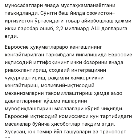
муносабатлари янада мустаҳкамланаётгани
таъкидланди. Сўнгги беш йилда Қозоғистон–
Қирғизистон ўртасидаги товар айирбошлаш ҳажми
икки баробар ошиб, 2,2 миллиард АҚШ долларига
етди.
Евроосиё ҳукуматлараро кенгашининг
кенгайтирилган таркибдаги йиғилишида Евроосиё
иқтисодий иттифоқининг ички бозорини янада
ривожлантириш, соҳавий интеграцияни
чуқурлаштириш, рақамли ҳамкорликни
кенгайтириш, молиявий-иқтисодий
механизмларни такомиллаштириш ҳамда аъзо
давлатларнинг қўшма ишларини
мувофиқлаштириш масалалари кўриб чиқилди.
Евроосиё иқтисодий комиссияси кун тартибидаги
масалалар бўйича ҳисоботлар тақдим этди.
Хусусан, юк темир йўл ташувлари ва транспорт