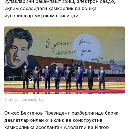
йўлакларини рақамлаштириш, электрон савдо,
иқлим соҳасидаги ҳамкорлик ва бошқа
йўналишлар муҳокама қилинди.
Фото: primeminister.kz
Олжас Бектенов Президент раҳбарлигида барча
давлатлар билан очиқлик ва конструктив
ҳамкорликка асосланган Адолатли ва Илғор