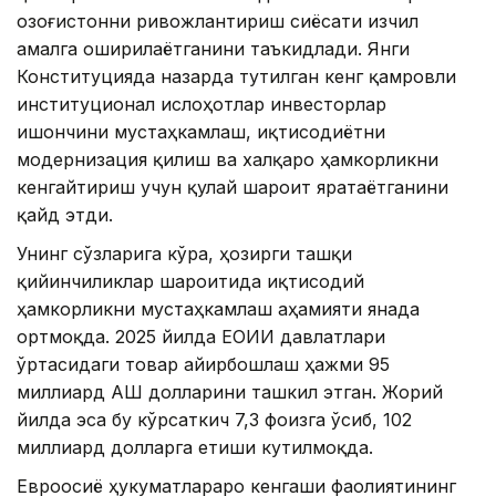
Қозоғистонни ривожлантириш сиёсати изчил
амалга оширилаётганини таъкидлади. Янги
Конституцияда назарда тутилган кенг қамровли
институционал ислоҳотлар инвесторлар
ишончини мустаҳкамлаш, иқтисодиётни
модернизация қилиш ва халқаро ҳамкорликни
кенгайтириш учун қулай шароит яратаётганини
қайд этди.
Унинг сўзларига кўра, ҳозирги ташқи
қийинчиликлар шароитида иқтисодий
ҳамкорликни мустаҳкамлаш аҳамияти янада
ортмоқда. 2025 йилда ЕОИИ давлатлари
ўртасидаги товар айирбошлаш ҳажми 95
миллиард АҚШ долларини ташкил этган. Жорий
йилда эса бу кўрсаткич 7,3 фоизга ўсиб, 102
миллиард долларга етиши кутилмоқда.
Евроосиё ҳукуматлараро кенгаши фаолиятининг