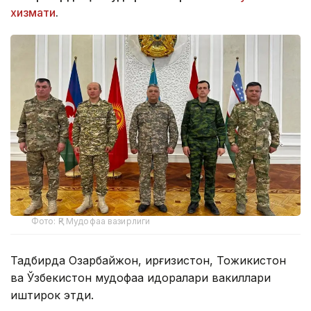
хизмати
.
Фото: ҚР Мудофаа вазирлиги
Тадбирда Озарбайжон, Қирғизистон, Тожикистон
ва Ўзбекистон мудофаа идоралари вакиллари
иштирок этди.