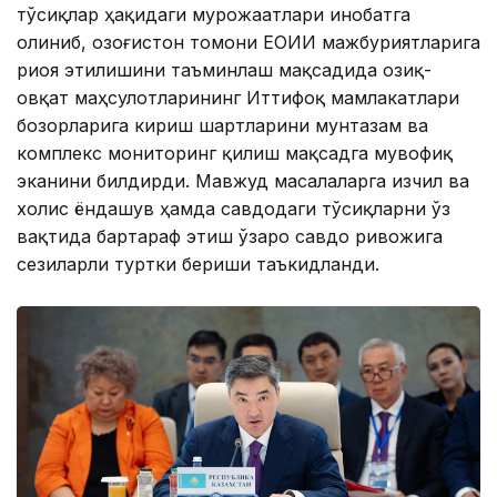
тўсиқлар ҳақидаги мурожаатлари инобатга
олиниб, Қозоғистон томони ЕОИИ мажбуриятларига
риоя этилишини таъминлаш мақсадида озиқ-
овқат маҳсулотларининг Иттифоқ мамлакатлари
бозорларига кириш шартларини мунтазам ва
комплекс мониторинг қилиш мақсадга мувофиқ
эканини билдирди. Мавжуд масалаларга изчил ва
холис ёндашув ҳамда савдодаги тўсиқларни ўз
вақтида бартараф этиш ўзаро савдо ривожига
сезиларли туртки бериши таъкидланди.