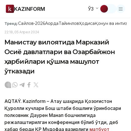
KAZINFORM
ЎЗ
Сайлов-2026
Ақорда
Тайинлов
Ҳодиса
Қонун ва интизо
Тренд:
22:18, 05 Апрел 2024
Манғистау вилоятида Марказий
Осиё давлатлари ва Озарбайжон
ҳарбийлари қўшма машғулот
ўтказади
AQTAÝ. Kazinform – Ақтау шаҳрида Қозоғистон
Қуролли кучлари Бош штаби бошлиғи ўринбосари
полковник Даурен Манап бошчилигида
режалаштирилган конференция бўлиб ўтди, деб
хабар берди ҚР Мудофаа вазирлиги
матбуот