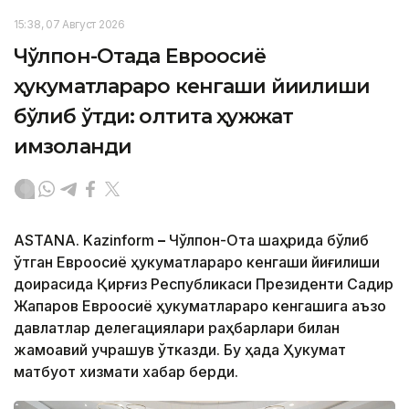
15:38, 07 Август 2026
Чўлпон-Отада Евроосиё
ҳукуматлараро кенгаши йиғилиши
бўлиб ўтди: олтита ҳужжат
имзоланди
ASTANA. Kazinform
–
Чўлпон-Ота шаҳрида бўлиб
ўтган Евроосиё ҳукуматлараро кенгаши йиғилиши
доирасида Қирғиз Республикаси Президенти Садир
Жапаров Евроосиё ҳукуматлараро кенгашига аъзо
давлатлар делегациялари раҳбарлари билан
жамоавий учрашув ўтказди. Бу ҳақда Ҳукумат
матбуот хизмати хабар берди.