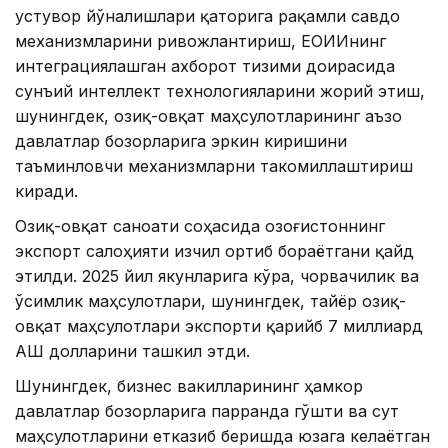
устувор йўналишлари қаторига рақамли савдо
механизмларини ривожлантириш, ЕОИИнинг
интеграциялашган ахборот тизими доирасида
сунъий интеллект технологияларини жорий этиш,
шунингдек, озиқ-овқат маҳсулотларининг аъзо
давлатлар бозорларига эркин киришини
таъминловчи механизмларни такомиллаштириш
киради.
Озиқ-овқат саноати соҳасида Қозоғистоннинг
экспорт салоҳияти изчил ортиб бораётгани қайд
этилди. 2025 йил якунларига кўра, чорвачилик ва
ўсимлик маҳсулотлари, шунингдек, тайёр озиқ-
овқат маҳсулотлари экспорти қарийб 7 миллиард
АҚШ долларини ташкил этди.
Шунингдек, бизнес вакилларининг ҳамкор
давлатлар бозорларига парранда гўшти ва сут
маҳсулотларини етказиб беришда юзага келаётган