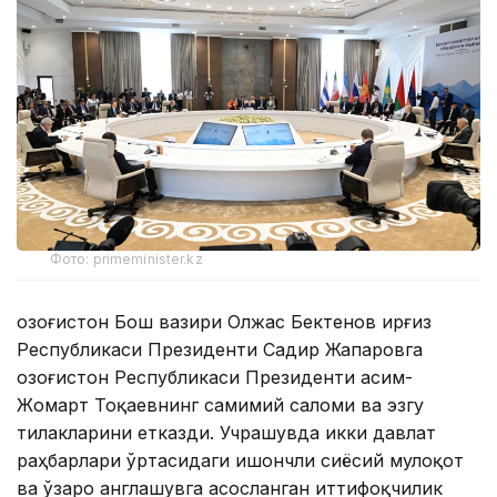
Фото: primeminister.kz
Қозоғистон Бош вазири Олжас Бектенов Қирғиз
Республикаси Президенти Садир Жапаровга
Қозоғистон Республикаси Президенти Қасим-
Жомарт Тоқаевнинг самимий саломи ва эзгу
тилакларини етказди. Учрашувда икки давлат
раҳбарлари ўртасидаги ишончли сиёсий мулоқот
ва ўзаро англашувга асосланган иттифоқчилик