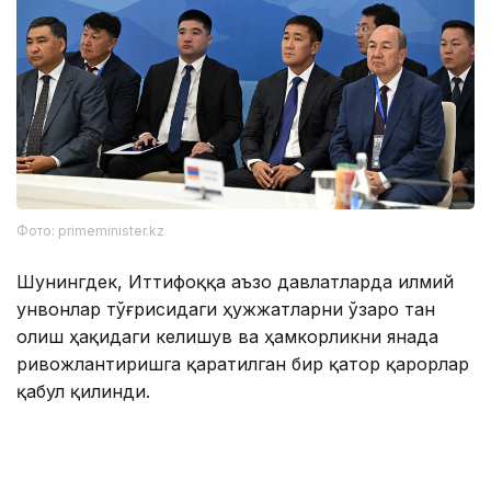
Фото: primeminister.kz
Шунингдек, Иттифоққа аъзо давлатларда илмий
унвонлар тўғрисидаги ҳужжатларни ўзаро тан
олиш ҳақидаги келишув ва ҳамкорликни янада
ривожлантиришга қаратилган бир қатор қарорлар
қабул қилинди.
Евроосиё ҳукуматлараро кенгашининг навбатдаги
йиғилиши 1–2 октябрь кунлари Беларусь пойтахти
Минск шаҳрида бўлиб ўтади.