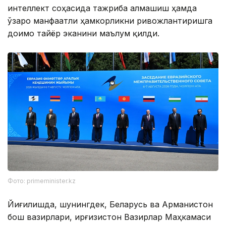
интеллект соҳасида тажриба алмашиш ҳамда
ўзаро манфаатли ҳамкорликни ривожлантиришга
доимо тайёр эканини маълум қилди.
Фото: primeminister.kz
Йиғилишда, шунингдек, Беларусь ва Арманистон
бош вазирлари, Қирғизистон Вазирлар Маҳкамаси