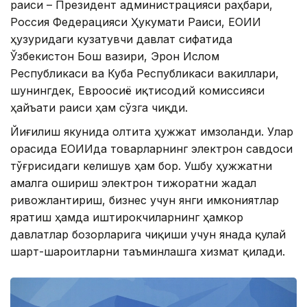
раиси – Президент администрацияси раҳбари,
Россия Федерацияси Ҳукумати Раиси, ЕОИИ
ҳузуридаги кузатувчи давлат сифатида
Ўзбекистон Бош вазири, Эрон Ислом
Республикаси ва Куба Республикаси вакиллари,
шунингдек, Евроосиё иқтисодий комиссияси
ҳайъати раиси ҳам сўзга чиқди.
Йиғилиш якунида олтита ҳужжат имзоланди. Улар
орасида ЕОИИда товарларнинг электрон савдоси
тўғрисидаги келишув ҳам бор. Ушбу ҳужжатни
амалга ошириш электрон тижоратни жадал
ривожлантириш, бизнес учун янги имкониятлар
яратиш ҳамда иштирокчиларнинг ҳамкор
давлатлар бозорларига чиқиши учун янада қулай
шарт-шароитларни таъминлашга хизмат қилади.