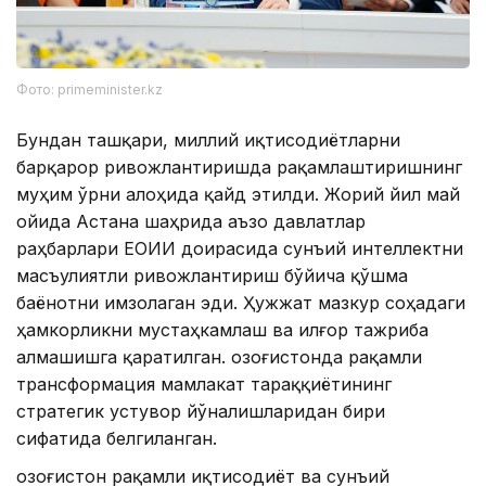
Фото: primeminister.kz
Бундан ташқари, миллий иқтисодиётларни
барқарор ривожлантиришда рақамлаштиришнинг
муҳим ўрни алоҳида қайд этилди. Жорий йил май
ойида Астана шаҳрида аъзо давлатлар
раҳбарлари ЕОИИ доирасида сунъий интеллектни
масъулиятли ривожлантириш бўйича қўшма
баёнотни имзолаган эди. Ҳужжат мазкур соҳадаги
ҳамкорликни мустаҳкамлаш ва илғор тажриба
алмашишга қаратилган. Қозоғистонда рақамли
трансформация мамлакат тараққиётининг
стратегик устувор йўналишларидан бири
сифатида белгиланган.
Қозоғистон рақамли иқтисодиёт ва сунъий