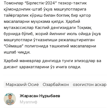
Томонлар “Бірлестік-2024” тезкор-тактик
қўмондонлик-штаб ўқув машғулотларига
тайёргарлик кўриш билан боғлиқ бир қатор
масалаларни муҳокама қилди. Ҳарбий
мутахассислар Каспий денгизидаги Тоқмақ
бурнида бўлиб, жорий йилнинг июль ойида ўқув
машғулотлари ўтказилиши режалаштирилган
“Оймаша” полигонида ташкилий масалаларни
ишлаб чиқди.
Ҳарбий маневрлар денгизда тунги эпизодлар ва
дисант ҳаракатларини ўз ичига олади.
Марказий Осиё
Озарбайжон
Қозоғистон аскари
Жарасқан Нұрыбаев
Муаллиф