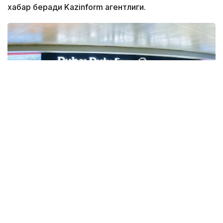
хабар беради Kazinform агентлиги.
Фото: Gulf Business
Crypto.com Pay хизмати орқали криптовалюта
билан харидлар учун тўлов қилиш имконияти Дубай
халқаро аэропорти (DXB) ва Ал-Мактум
аэропортида (AMIA) ишга туширилди.