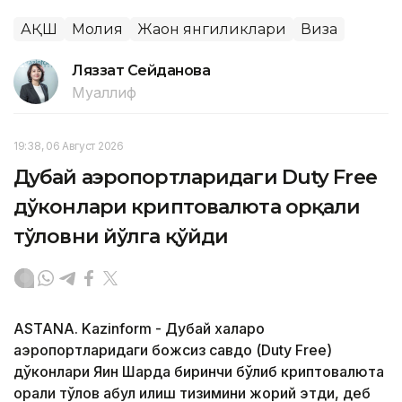
АҚШ
Молия
Жаҳон янгиликлари
Виза
Ляззат Сейданова
Муаллиф
19:38, 06 Август 2026
Дубай аэропортларидаги Duty Free
дўконлари криптовалюта орқали
тўловни йўлга қўйди
ASTANA. Kazinform - Дубай халқаро
аэропортларидаги божсиз савдо (Duty Free)
дўконлари Яқин Шарқда биринчи бўлиб криптовалюта
орқали тўлов қабул қилиш тизимини жорий этди, деб