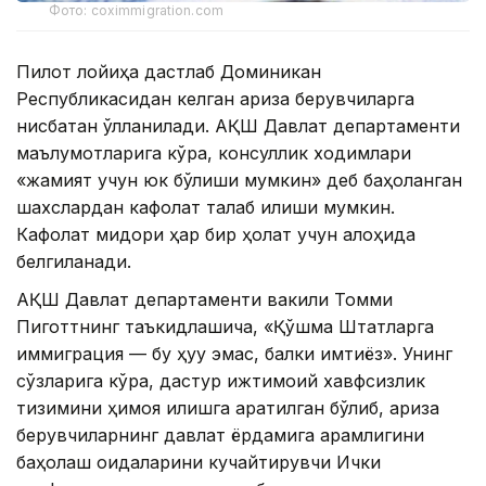
Фото: coximmigration.com
Пилот лойиҳа дастлаб Доминикан
Республикасидан келган ариза берувчиларга
нисбатан қўлланилади. АҚШ Давлат департаменти
маълумотларига кўра, консуллик ходимлари
«жамият учун юк бўлиши мумкин» деб баҳоланган
шахслардан кафолат талаб қилиши мумкин.
Кафолат миқдори ҳар бир ҳолат учун алоҳида
белгиланади.
АҚШ Давлат департаменти вакили Томми
Пиготтнинг таъкидлашича, «Қўшма Штатларга
иммиграция — бу ҳуқуқ эмас, балки имтиёз». Унинг
сўзларига кўра, дастур ижтимоий хавфсизлик
тизимини ҳимоя қилишга қаратилган бўлиб, ариза
берувчиларнинг давлат ёрдамига қарамлигини
баҳолаш қоидаларини кучайтирувчи Ички