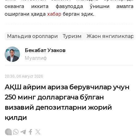
океанга иккита фавқулодда қўнишни амалга
оширгани ҳақида
хабар
берган эдик.
Мальдив ороллари
Туризм
Жаҳон янгиликлари
Бекабат Узаков
Муаллиф
20:36, 06 Август 2026
АҚШ айрим ариза берувчилар учун
250 минг долларгача бўлган
визавий депозитларни жорий
қилди