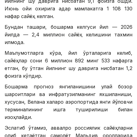
йилнинг шу даврига нисбатан 9,1 фоизга ошди.
Июнь ойи охирига қадар мамлакатга 1 108 130
нафар сайёҳ келган.
Бундан ташқари, бошқарма келгуси йил — 2026
йилда — 2,4 миллион сайёҳ келишини тахмин
қилмоқда.
Маълумотларга кўра, йил ўрталарига келиб,
сайёҳлар сони 6 миллион 892 минг 533 нафарга
етган, бу ўтган йилнинг шу даврига нисбатан 1,2
фоизга кўпдир.
Бошқарма прогноз янгиланишини қулай бозор
шароитлари ва инфратузилманинг яхшиланиши,
хусусан, Велана халқаро аэропортида янги йўловчи
терминалининг ишга туширилиши билан
изоҳлайди.
Эслатиб ўтамиз, аввалроқ россиялик сайёҳларни
олиб кетаётган самолёт Мальдив оролларида