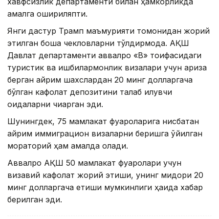
хавфсизлик департаменти билан ҳамкорликда
амалга ошириляпти.
Янги дастур Трамп маъмурияти томонидан жорий
этилган бошқа чекловларни тўлдирмоқда. АҚШ
Давлат департаменти аввалроқ «B» тоифасидаги
туристик ва ишбилармонлик визалари учун ариза
берган айрим шахслардан 20 минг долларгача
бўлган кафолат депозитини талаб қилувчи
қоидаларни чиқарган эди.
Шунингдек, 75 мамлакат фуқароларига нисбатан
айрим иммиграцион визаларни беришга қўйилган
мораторий ҳам амалда қолади.
Аввалроқ АҚШ 50 мамлакат фуқаролари учун
визавий кафолат жорий этиши, унинг миқдори 20
минг долларгача етиши мумкинлиги ҳақида хабар
берилган эди.