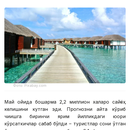
Фото: Pixabay.com
Май ойида бошқарма 2,2 миллион халқаро сайёҳ
келишини кутган эди. Прогнозни қайта кўриб
чиқишга биринчи ярим йилликдаги юқори
кўрсаткичлар сабаб бўлди – туристлар сони ўтган