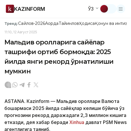
KAZINFORM
ЎЗ
Сайлов-2026
Ақорда
Тайинлов
Ҳодиса
Қонун ва интизо
Тренд:
11:10, 12 Август 2025
Мальдив оролларига сайёҳлар
ташрифи ортиб бормоқда: 2025
йилда янги рекорд ўрнатилиши
мумкин
ASTANА. Кazinform — Мальдив ороллари Валюта
бошқармаси 2025 йилда сайёҳлар келиши бўйича ўз
прогнозини рекорд даражадаги 2,3 миллион кишига
етказди, дея хабар беради
Xinhua
давлат PSM News
агентлигига таяниб.