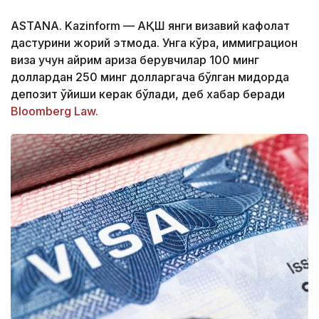
ASTANA. Kazinform — АҚШ янги визавий кафолат
дастурини жорий этмоқда. Унга кўра, иммиграцион
виза учун айрим ариза берувчилар 100 минг
доллардан 250 минг долларгача бўлган миқдорда
депозит қўйиши керак бўлади, деб хабар беради
Bloomberg Law.