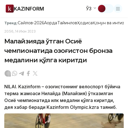
KAZINFORM
ЎЗ
Сайлов-2026
Ақорда
Тайинлов
Ҳодиса
Қонун ва интизо
Тренд:
20:56, 14 Июн 2023
Малайзияда ўтган Осиё
чемпионатида Қозоғистон бронза
медалини қўлга киритди
NILAI. Kazinform – Қозоғистоннинг велоспорт бўйича
терма жамоаси Нилайда (Малайзия) ўтказилган
Осиё чемпионатида илк медални қўлга киритди,
дея хабар беради Kazinform Olympic.kzга таяниб.