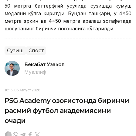
50 метрга баттерфляй усулида сузишда кумуш
медални қўлга киритди. Бундан ташқари, у 4×50
метрга эркин ва 4×50 метрга аралаш эстафетада
шоҳсупанинг биринчи поғонасига кўтарилди.
Сузиш
Спорт
Бекабат Узаков
Муаллиф
16:15, 05 Август 2026
PSG Academy Қозоғистонда биринчи
расмий футбол академиясини
очади