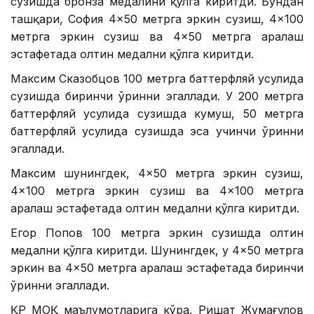
сузишда бронза медалини қўлга киритди. Бундан
ташқари, София 4×50 метрга эркин сузиш, 4×100
метрга эркин сузиш ва 4×50 метрга аралаш
эстафетада олтин медални қўлга киритди.
Максим Сказобцов 100 метрга баттерфляй усулида
сузишда биринчи ўринни эгаллади. У 200 метрга
баттерфляй усулида сузишда кумуш, 50 метрга
баттерфляй усулида сузишда эса учинчи ўринни
эгаллади.
Максим шунингдек, 4×50 метрга эркин сузиш,
4×100 метрга эркин сузиш ва 4×100 метрга
аралаш эстафетада олтин медални қўлга киритди.
Егор Попов 100 метрга эркин сузишда олтин
медални қўлга киритди. Шунингдек, у 4×50 метрга
эркин ва 4×50 метрга аралаш эстафетада биринчи
ўринни эгаллади.
ҚР МОҚ маълумотларига кўра, Ришат Жумағулов