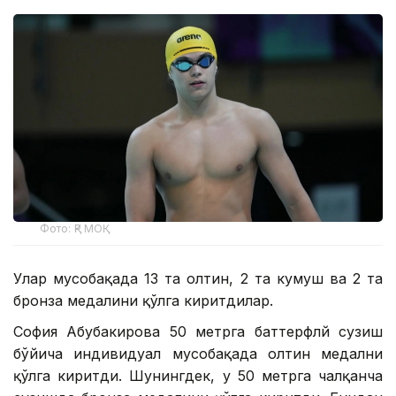
Фото: ҚР МОҚ
Улар мусобақада 13 та олтин, 2 та кумуш ва 2 та
бронза медалини қўлга киритдилар.
София Абубакирова 50 метрга баттерфлй сузиш
бўйича индивидуал мусобақада олтин медални
қўлга киритди. Шунингдек, у 50 метрга чалқанча