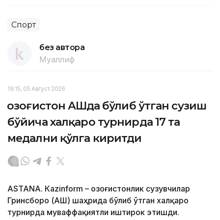
Спорт
без автора
Муаллиф
19:15, 05 Август 2026
Қозоғистон АҚШда бўлиб ўтган сузиш
бўйича халқаро турнирда 17 та
медални қўлга киритди
ASTANА. Кazinform – Қозоғистонлик сузувчилар
Гринсборо (АҚШ) шаҳрида бўлиб ўтган халқаро
турнирда муваффақиятли иштирок этишди.