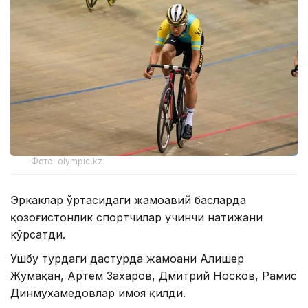
Фото: olympic.kz
Эркаклар ўртасидаги жамоавий баҳсларда
қозоғистонлик спортчилар учинчи натижани
кўрсатди.
Ушбу турдаги дастурда жамоани Алишер
Жумақан, Артем Захаров, Дмитрий Носков, Рамис
Динмухамедовлар ҳимоя қилди.