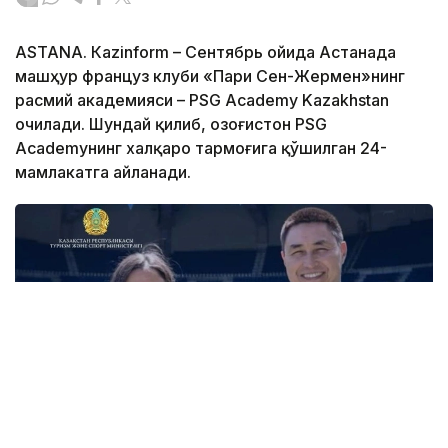
ASTANА. Кazinform – Сентябрь ойида Астанада
машҳур француз клуби «Пари Сен-Жермен»нинг
расмий академияси – PSG Academy Kazakhstan
очилади. Шундай қилиб, Қозоғистон PSG
Academyнинг халқаро тармоғига қўшилган 24-
мамлакатга айланади.