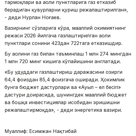
тармоқлари ва аҳоли пунктларига газ етказиб
берадиган қувурларни қуриш режалаштирилган»,
- деди Нурлан Ноғаев.
Вазирнинг сўзларига кўра, маҳаллий ҳокимиятнинг
режаси 2026 йилгача газлаштирилган аҳоли
пунктлари сонини 423дан 722тага етказишдир.
Бу аҳолини газ билан таъминлаш 1 млн 274 мингдан
1 млн 720 минг кишига кўпайишини англатади.
«Бу ҳудуддаги газлаштириш даражасини ҳозирги
64,4 фоиздан 85,4 фоизгача оширади. Ҳокимлик
бунга бюджет дастурлари ва «Ауыл – ел бесігі»
дастури доирасида, шунингдек маҳаллий бюджет
ва бошқа инвестициялар ҳисобидан эришишни
режалаштирмоқда», - деди энергетика вазири.
Муаллиф: Есимжан Нақтибай