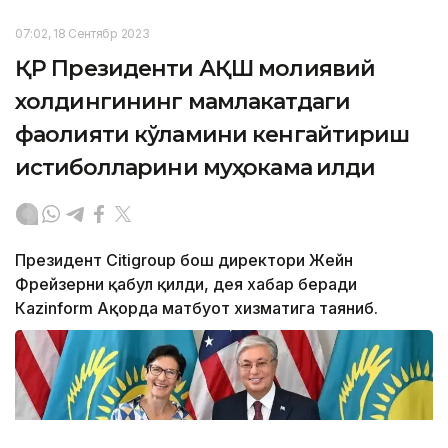
07:02, 18 Сентябр 2023
ҚР Президенти АҚШ молиявий
холдингининг мамлакатдаги
фаолияти кўламини кенгайтириш
истиқболларини муҳокама қилди
Президент Citigroup бош директори Жейн
Фрейзерни қабул қилди, дея хабар беради
Кazinform Ақорда матбуот хизматига таяниб.