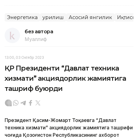
Энергетика
Қурилиш
Асосий янгилик
Иқтисо
без автора
Муаллиф
13:00, 03 Октябр 2023
ҚР Президенти “Давлат техника
хизмати” акциядорлик жамиятига
ташриф буюрди
Президент Қасим-Жомарт Тоқаевга “Давлат
техника хизмати” акциядорлик жамиятига ташрифи
чоғида Қозоғистон Республикасининг ахборот