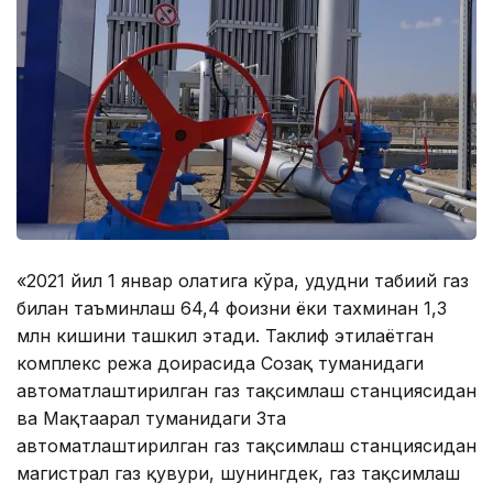
«2021 йил 1 январ ҳолатига кўра, ҳудудни табиий газ
билан таъминлаш 64,4 фоизни ёки тахминан 1,3
млн кишини ташкил этади. Таклиф этилаётган
комплекс режа доирасида Созақ туманидаги
автоматлаштирилган газ тақсимлаш станциясидан
ва Мақтаарал туманидаги 3та
автоматлаштирилган газ тақсимлаш станциясидан
магистрал газ қувури, шунингдек, газ тақсимлаш