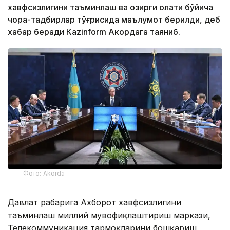
хавфсизлигини таъминлаш ва ҳозирги ҳолати бўйича
чора-тадбирлар тўғрисида маълумот берилди, деб
хабар беради Каzinform Акордага таяниб.
Фото: Akorda
Давлат раҳбарига Ахборот хавфсизлигини
таъминлаш миллий мувофиқлаштириш маркази,
Телекоммуникация тармоқларини бошқариш