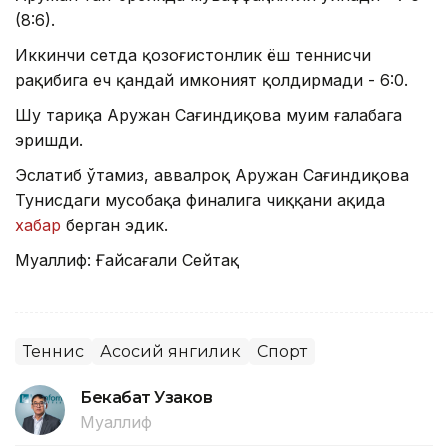
(8:6).
Иккинчи сетда қозоғистонлик ёш теннисчи
рақибига ҳеч қандай имконият қолдирмади - 6:0.
Шу тариқа Аружан Сағиндиқова муҳим ғалабага
эришди.
Эслатиб ўтамиз, аввалроқ Аружан Сағиндиқова
Тунисдаги мусобақа финалига чиққани ҳақида
хабар
берган эдик.
Муаллиф: Ғайсағали Сейтақ
Теннис
Асосий янгилик
Спорт
Бекабат Узаков
Муаллиф