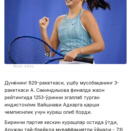
Фото: ktf.kz
Дунёнинг 829-ракеткаси, ушбу мусобақанинг 3-
ракеткаси А. Саөиндиыова финалда жаҳон
рейтингида 1253-ўринни эгаллаб турган
ҳиндистонлик Вайшнави Адкарга қарши
чемпионлик учун кураш олиб борди.
Биринчи партия кескин курашлар остида ўтди,
Аружан тай-брейкда муваффақиятли ўйнади - 7:6