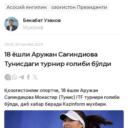
Асосий янгилик
Қозоғистон Президенти
Бекабат Узаков
Муаллиф
09:05, 18 Сентябр 2023
18 ёшли Аружан Сағиндиқова
Тунисдаги турнир ғолиби бўлди
Қозоғистонлик спортчи, 18 ёшли Аружан
Сағиндиқова Монастир (Тунис) ITF турнири ғолиби
бўлди, деб хабар беради Каzinform мухбири.