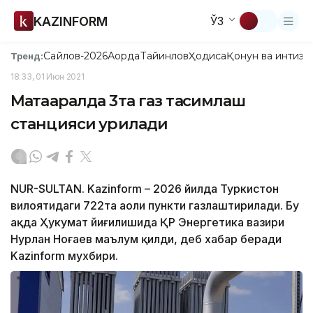
KAZINFORM
ЎЗ
Сайлов-2026
Ақорда
Тайинлов
Ҳодиса
Қонун ва интизо
Тренд:
18:33, 01 Июн 2021
Мақтааралда 3та газ тақсимлаш
станцияси қурилади
NUR-SULTAN. Kazinform – 2026 йилда Туркистон
вилоятидаги 722та аҳоли пункти газлаштирилади. Бу
ҳақда Ҳукумат йиғилишида ҚР Энергетика вазири
Нурлан Ноғаев маълум қилди, деб хабар беради
Kazinform мухбири.