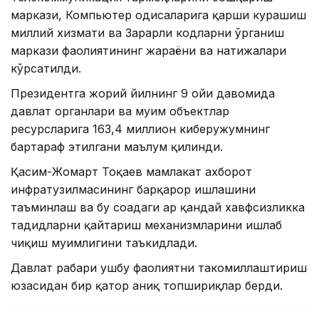
маркази, Компьютер ҳодисаларига қарши курашиш
миллий хизмати ва Зарарли кодларни ўрганиш
маркази фаолиятининг жараёни ва натижалари
кўрсатилди.
Президентга жорий йилнинг 9 ойи давомида
давлат органлари ва муҳим объектлар
ресурсларига 163,4 миллион киберҳужумнинг
бартараф этилгани маълум қилинди.
Қасим-Жомарт Тоқаев мамлакат ахборот
инфратузилмасининг барқарор ишлашини
таъминлаш ва бу соҳадаги ҳар қандай хавфсизликка
таҳдидларни қайтариш механизмларини ишлаб
чиқиш муҳимлигини таъкидлади.
Давлат раҳбари ушбу фаолиятни такомиллаштириш
юзасидан бир қатор аниқ топшириқлар берди.